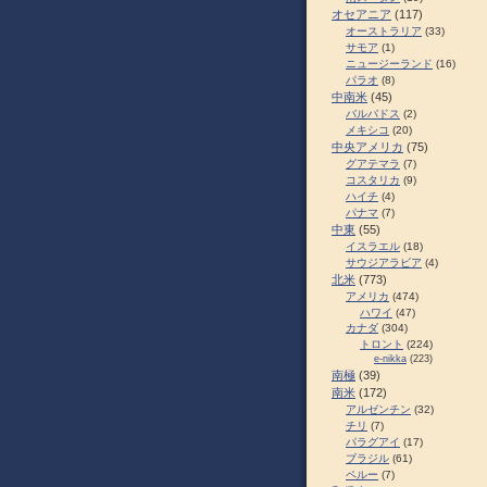
オセアニア
(117)
オーストラリア
(33)
サモア
(1)
ニュージーランド
(16)
パラオ
(8)
中南米
(45)
バルバドス
(2)
メキシコ
(20)
中央アメリカ
(75)
グアテマラ
(7)
コスタリカ
(9)
ハイチ
(4)
パナマ
(7)
中東
(55)
イスラエル
(18)
サウジアラビア
(4)
北米
(773)
アメリカ
(474)
ハワイ
(47)
カナダ
(304)
トロント
(224)
e-nikka
(223)
南極
(39)
南米
(172)
アルゼンチン
(32)
チリ
(7)
パラグアイ
(17)
ブラジル
(61)
ペルー
(7)