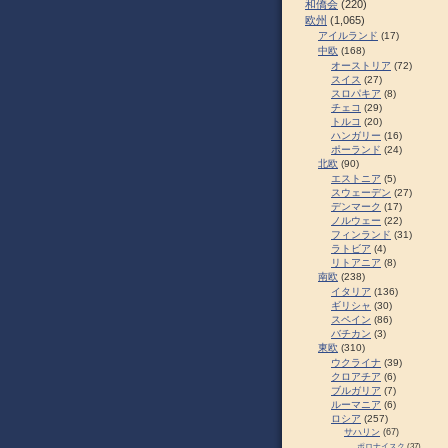
和僑会
(220)
欧州
(1,065)
アイルランド
(17)
中欧
(168)
オーストリア
(72)
スイス
(27)
スロパキア
(8)
チェコ
(29)
トルコ
(20)
ハンガリー
(16)
ポーランド
(24)
北欧
(90)
エストニア
(5)
スウェーデン
(27)
デンマーク
(17)
ノルウェー
(22)
フィンランド
(31)
ラトビア
(4)
リトアニア
(8)
南欧
(238)
イタリア
(136)
ギリシャ
(30)
スペイン
(86)
バチカン
(3)
東欧
(310)
ウクライナ
(39)
クロアチア
(6)
ブルガリア
(7)
ルーマニア
(6)
ロシア
(257)
サハリン
(67)
ポロナイスク
(37)