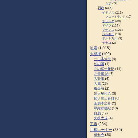
ソチ
(29)
西欧
(445)
イギリス
(211)
スコットランド
(15)
オランダ
(40)
ドイツ
(122)
フランス
(121)
ベルギー
(13)
ポルトガル
(5)
モナコ
(2)
地震
(1,015)
大相撲
(100)
一山本大生
(4)
仲の国
(4)
北の富士勝昭
(11)
北青鵬 治
(6)
大砂嵐
(6)
大鵬
(28)
御嶽海
(2)
旭大星託也
(3)
照ノ富士春雄
(6)
王鵬幸之介
(2)
琴紺野優紀
(13)
白鵬
(17)
矢後太規
(4)
宇宙
(234)
川柳コーナー
(235)
俳句会
(20)