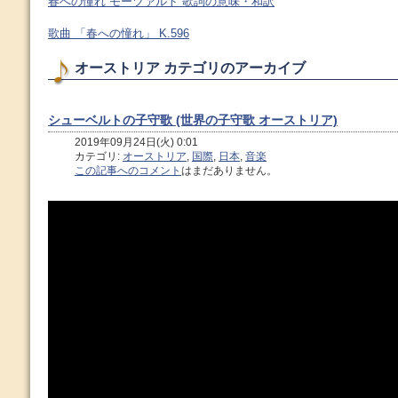
春への憧れ モーツァルト 歌詞の意味・和訳
歌曲 「春への憧れ」 K.596
オーストリア カテゴリのアーカイブ
シューベルトの子守歌 (世界の子守歌 オーストリア)
2019年09月24日(火) 0:01
カテゴリ:
オーストリア
,
国際
,
日本
,
音楽
この記事へのコメント
はまだありません。