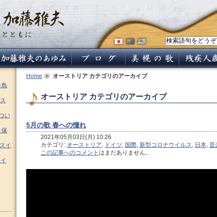
Home
オーストリア
カテゴリのアーカイブ
チ鳥
オーストリア カテゴリのアーカイブ
ス
つい
5月の歌 春への憧れ
 保
2021年05月03日(月) 10:26
カテゴリ:
オーストリア
,
ドイツ
,
国際
,
新型コロナウイルス
,
日本
,
音
ムスイ
この記事へのコメント
はまだありません。
スイ