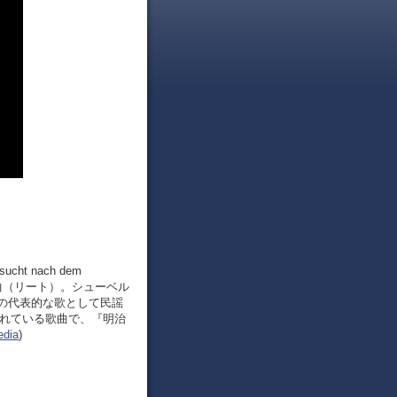
t nach dem
した歌曲（リート）。シューベル
の代表的な歌として民謡
まれている歌曲で、『明治
edia
)