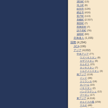
湧別町
(13)
滝上町
(6)
紋別市
(126)
網走市
(416)
置戸町
(113)
美幌町
(2,537)
興部町
(7)
西興部村
(7)
訓子府町
(76)
遠軽町
(60)
北海道人
(1,155)
国際
(4,294)
JICA
(195)
アジア
(4,032)
中央アジア
(77)
ウズベキスタン
(9)
カザフスタン
(6)
キルギス
(15)
タジキスタン
(7)
トルクメニスタン
(3)
南アジア
(118)
インド
(36)
スリランカ
(18)
ネパール
(10)
パキスタン
(2)
バングラデシュ
(12)
ブータン
(17)
東アジア
(4,018)
オルドスの風
(159)
マカオ
(48)