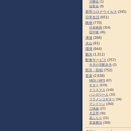
川柳会
(1)
短歌会
(8)
新型コロナウイルス
(345)
日常生活
(651)
映画
(770)
日本映画
(354)
現中映
(45)
津波
(366)
火山
(91)
環境
(944)
観光
(1,311)
配食サービス
(257)
今月の宅配弁当
(2)
防災・防犯
(752)
音楽
(2,638)
MIDI / MP3
(87)
ギター
(678)
クリスマス
(149)
ハンガリー人
(10)
フラメンコギター
(34)
マンドリン
(250)
三味線
(27)
大正琴
(30)
花ふらり
(21)
音楽療法
(356)