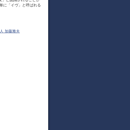
は単に「イヴ」と呼ばれる
幌音楽人 加藤雅夫