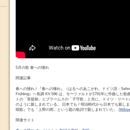
5月の歌 春への憧れ
関連記事
春への憧れ / 『春への憧れ』（はるへのあこがれ、ドイツ語：Sehnsuch
Frühling）ヘ長調 KV.596 は、モーツァルトが1791年に作曲
トの「菩提樹」とブラームスの「子守歌」と共に、ドイツ・リート
のように親しまれている。 日本でも / 明治時代から日本でも親し
唱歌』でも「上野の岡」という題の歌詞で親しまれていた。 (
Wikip
関連サイト