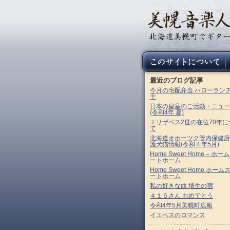
最近のブログ記事
今月の宅配弁当 ハローラン
十
日本の皇室のご活動・ニュー
(令和4年 夏)
エリザベス2世の在位70年に
て
北海道オホーツク管内保健所
護犬猫情報(令和４年5月)
Home Sweet Home – ホー
ートホーム
Home Sweet Home ホーム
ートホーム
私の好きな曲 埴生の宿
４１５さん おめでとう
令和4年5月美幌町広報
イエペスのロマンス