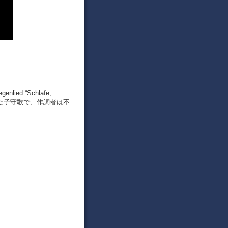
d “Schlafe,
が作曲した子守歌で、作詞者は不