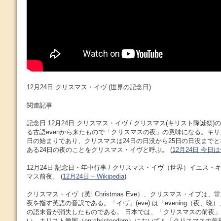
12月24日 クリスマス・イヴ (世界の記念日)
関連記事
記念日 12月24日 クリスマス・イヴ / クリスマス(キリスト降誕祭)
る古語evenから来たもので「クリスマスの夜」の意味になる。キリ
日の始まりであり、クリスマスは24日の日没から25日の日没まで
ある24日の夜のことをクリスマス・イヴと呼ぶ。 (
12月24日 今
12月24日 記念日・年中行事 / クリスマス・イヴ（世界）イエス
マス前夜。 (
12月24日 – Wikipedia
)
クリスマス・イヴ（英: Christmas Eve）、クリスマス・イブは、
夜を指す英語の音訳である。「イヴ」(eve) は「evening（夜、晩
の語末音が消失したものである。 日本では、「クリスマスの前夜
い。キリスト教国（en:christendom）においても「クリスマス