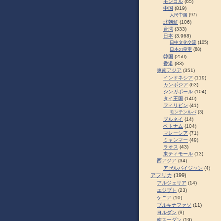
モンゴル
(65)
中国
(819)
人民中国
(97)
北朝鮮
(106)
台湾
(333)
日本
(3,968)
日中文化交流
(105)
日本の皇室
(88)
韓国
(250)
香港
(83)
東南アジア
(351)
インドネシア
(119)
カンボジア
(63)
シンガポール
(104)
タイ王国
(140)
フィリピン
(41)
モンテンルパ
(3)
ブルネイ
(14)
ベトナム
(104)
マレーシア
(71)
ミャンマー
(49)
ラオス
(43)
東ティモール
(13)
西アジア
(34)
アゼルバイジャン
(4)
アフリカ
(199)
アルジェリア
(14)
エジプト
(23)
ケニア
(10)
ブルキナファソ
(11)
ヨルダン
(9)
南スーダン
(19)