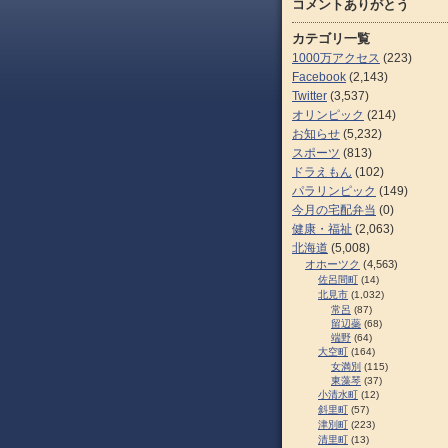
コメントありがとう
カテゴリ一覧
1000万アクセス
(223)
Facebook
(2,143)
Twitter
(3,537)
オリンピック
(214)
お知らせ
(5,232)
スポーツ
(813)
ドラえもん
(102)
パラリンピック
(149)
今月の宅配弁当
(0)
健康・福祉
(2,063)
北海道
(5,008)
オホーツク
(4,563)
佐呂間町
(14)
北見市
(1,032)
常呂
(87)
留辺蘂
(68)
端野
(64)
大空町
(164)
女満別
(115)
東藻琴
(37)
小清水町
(12)
斜里町
(57)
津別町
(223)
清里町
(13)