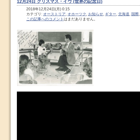
12月24日 クリスマス・イヴ (世界の記念日)
2018年12月24日(月) 0:15
カテゴリ:
オーストリア
,
オホーツク
,
お知らせ
,
ギター
,
北海道
,
国際
この記事へのコメント
はまだありません。