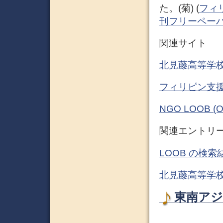
た。(菊) (
フィ
刊フリーペー
関連サイト
北見藤高等学校 – 
フィリピン支援 NP
NGO LOOB (Of
関連エントリ
LOOB の検索
北見藤高等学校
東南アジ