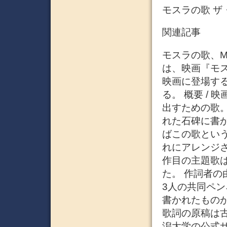
モスラの歌 ザ
関連記事
モスラの歌、Mo
は、映画『モ
映画に登場す
る。 概要 /
出すための歌
れた石碑に書
ばこの歌とい
れにアレンジ
作目の主題歌
た。 作詞者
3人の共同ペ
書かれたもの
歌詞の原稿は
潟大学の公式