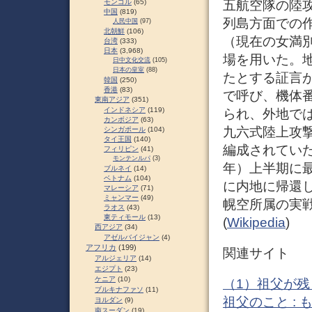
五航空隊の陸
モンゴル
(65)
中国
(819)
列島方面での
人民中国
(97)
北朝鮮
(106)
（現在の女満
台湾
(333)
日本
(3,968)
場を用いた。
日中文化交流
(105)
日本の皇室
(88)
たとする証言
韓国
(250)
香港
(83)
で呼び、機体
東南アジア
(351)
インドネシア
(119)
られ、外地で
カンボジア
(63)
九六式陸上攻撃
シンガポール
(104)
タイ王国
(140)
編成されていた
フィリピン
(41)
モンテンルパ
(3)
年）上半期に
ブルネイ
(14)
ベトナム
(104)
に内地に帰還
マレーシア
(71)
ミャンマー
(49)
幌空所属の実
ラオス
(43)
東ティモール
(13)
(
Wikipedia
)
西アジア
(34)
アゼルバイジャン
(4)
アフリカ
(199)
関連サイト
アルジェリア
(14)
エジプト
(23)
ケニア
(10)
（1）祖父が
ブルキナファソ
(11)
祖父のこと : も
ヨルダン
(9)
南スーダン
(19)