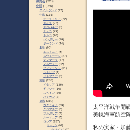
和僑会
(220)
欧州
(1,065)
アイルランド
(17)
中欧
(168)
オーストリア
(72)
スイス
(27)
スロパキア
(8)
チェコ
(29)
トルコ
(20)
ハンガリー
(16)
ポーランド
(24)
北欧
(90)
エストニア
(5)
スウェーデン
(27)
デンマーク
(17)
ノルウェー
(22)
フィンランド
(31)
ラトビア
(4)
リトアニア
(8)
南欧
(238)
イタリア
(136)
ギリシャ
(30)
スペイン
(86)
バチカン
(3)
東欧
(310)
ウクライナ
(39)
太平洋戦争開戦
クロアチア
(6)
美幌海軍航空隊
ブルガリア
(7)
ルーマニア
(6)
ロシア
(257)
サハリン
(67)
私の実家・加藤
ポロナイスク
(37)