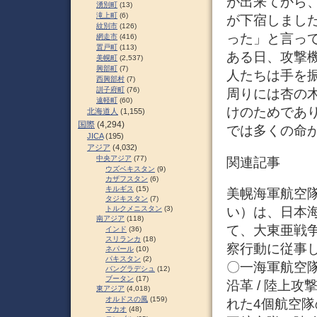
が出来てから
湧別町
(13)
滝上町
(6)
が下宿しまし
紋別市
(126)
った」と言っ
網走市
(416)
置戸町
(113)
ある日、攻撃
美幌町
(2,537)
興部町
(7)
人たちは手を
西興部村
(7)
訓子府町
(76)
周りには杏の
遠軽町
(60)
けのためであ
北海道人
(1,155)
国際
(4,294)
では多くの命
JICA
(195)
アジア
(4,032)
中央アジア
(77)
関連記事
ウズベキスタン
(9)
カザフスタン
(6)
キルギス
(15)
美幌海軍航空隊
タジキスタン
(7)
い）は、日本
トルクメニスタン
(3)
南アジア
(118)
て、大東亜戦
インド
(36)
スリランカ
(18)
察行動に従事し
ネパール
(10)
パキスタン
(2)
〇一海軍航空隊
バングラデシュ
(12)
ブータン
(17)
沿革 / 陸上
東アジア
(4,018)
オルドスの風
(159)
れた4個航空
マカオ
(48)