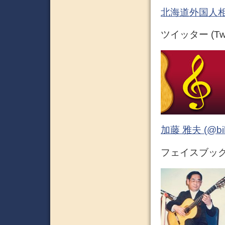
北海道外国人相
ツイッター (Twit
加藤 雅夫 (@bihor
フェイスブック (