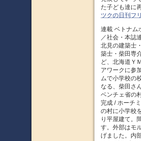
た子ども達に再
ツクの日刊フ
連載 ベトナムボ
／社会・本誌
北見の建築士・
築士・柴田専
ど、北海道Ｙ
アワークに参
ムで小学校の
なる、柴田さん
ベンチェ省の
完成 / ホー
の村に小学校
り平屋建て。間
す。外部はモ
げました。内