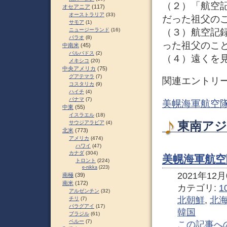
（２）「航空
オセアニア
(117)
オーストラリア
(33)
だった祖父の
サモア
(1)
ニュージーランド
(16)
（３）航空記
パラオ
(8)
った祖父のこ
中南米
(45)
バルバドス
(2)
（４）遠くを
メキシコ
(20)
中央アメリカ
(75)
グアテマラ
(7)
関連エントリ
コスタリカ
(9)
ハイチ
(4)
パナマ
(7)
美幌海軍航空隊
中東
(55)
イスラエル
(18)
東南アジ
サウジアラビア
(4)
北米
(773)
アメリカ
(474)
ハワイ
(47)
カナダ
(304)
美幌海軍航空隊
トロント
(224)
e-nikka
(223)
2021年12月0
南極
(39)
南米
(172)
カテゴリ:
1
アルゼンチン
(32)
北朝鮮
,
北
チリ
(7)
パラグアイ
(17)
韓国
ブラジル
(61)
ペルー
(7)
この記事へ