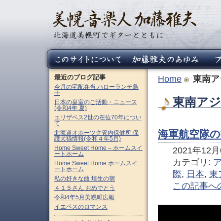
最近のブログ記事
Home
東南ア
今月の宅配弁当 ハローランチ鳥
十
東南アジ
日本の皇室のご活動・ニュース
(令和4年 夏)
エリザベス2世の在位70年につい
て
海軍航空隊の
北海道オホーツク管内保健所 保
護犬猫情報(令和４年5月)
Home Sweet Home – ホームスイ
2021年12月0
ートホーム
カテゴリ:
Home Sweet Home ホームスイ
ートホーム
際
,
日本
,
東
私の好きな曲 埴生の宿
この記事へ
４１５さん おめでとう
令和4年5月美幌町広報
イエペスのロマンス