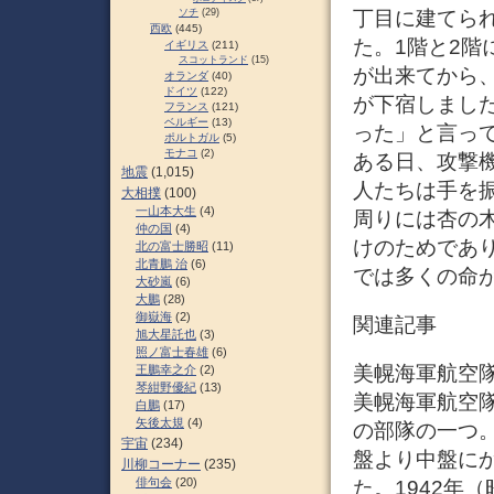
ソチ
(29)
丁目に建てら
西欧
(445)
た。1階と2
イギリス
(211)
スコットランド
(15)
が出来てから
オランダ
(40)
ドイツ
(122)
が下宿しまし
フランス
(121)
ベルギー
(13)
った」と言っ
ポルトガル
(5)
モナコ
(2)
ある日、攻撃
地震
(1,015)
人たちは手を
大相撲
(100)
一山本大生
(4)
周りには杏の
仲の国
(4)
けのためであ
北の富士勝昭
(11)
北青鵬 治
(6)
では多くの命
大砂嵐
(6)
大鵬
(28)
御嶽海
(2)
関連記事
旭大星託也
(3)
照ノ富士春雄
(6)
美幌海軍航空
王鵬幸之介
(2)
琴紺野優紀
(13)
美幌海軍航空
白鵬
(17)
矢後太規
(4)
の部隊の一つ
宇宙
(234)
盤より中盤に
川柳コーナー
(235)
俳句会
(20)
た。1942年