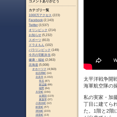
コメントありがとう
カテゴリ一覧
1000万アクセス
(223)
Facebook
(2,143)
Twitter
(3,537)
オリンピック
(214)
お知らせ
(5,232)
スポーツ
(813)
ドラえもん
(102)
パラリンピック
(149)
今月の宅配弁当
(0)
健康・福祉
(2,063)
北海道
(5,008)
オホーツク
(4,563)
佐呂間町
(14)
北見市
(1,032)
太平洋戦争開戦
常呂
(87)
留辺蘂
(68)
海軍航空隊の
端野
(64)
大空町
(164)
女満別
(115)
私の実家・加藤
東藻琴
(37)
丁目に建てら
小清水町
(12)
斜里町
(57)
た。1階と2
津別町
(223)
清里町
(13)