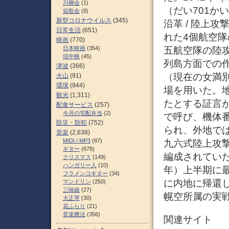
川柳会
(1)
（だい701か
短歌会
(8)
新型コロナウイルス
(345)
沿革 / 陸上
日常生活
(651)
れた4個航空
映画
(770)
日本映画
(354)
五航空隊の陸
現中映
(45)
列島方面での
津波
(366)
（現在の女満
火山
(91)
環境
(944)
場を用いた。
観光
(1,311)
たとする証言
配食サービス
(257)
今月の宅配弁当
(2)
で呼び、機体
防災・防犯
(752)
られ、外地で
音楽
(2,638)
MIDI / MP3
(87)
九六式陸上攻撃
ギター
(678)
編成されていた
クリスマス
(149)
ハンガリー人
(10)
年）上半期に
フラメンコギター
(34)
に内地に帰還
マンドリン
(250)
三味線
(27)
幌空所属の実
大正琴
(30)
花ふらり
(21)
音楽療法
(356)
関連サイト