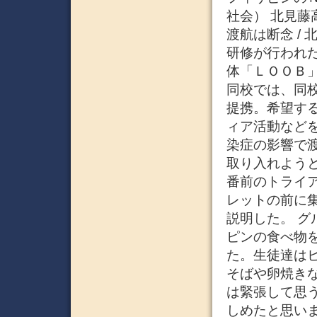
社会） 北見藤
渡航は断念 /
研修が行われ
体「ＬＯＯＢ
同校では、同
提携。希望す
ィア活動など
染症の影響で
取り入れようと
番前のトライ
レットの前に
説明した。 
ピンの食べ物
た。生徒達は
そばや卵焼きな
は緊張して思
しめたと思い