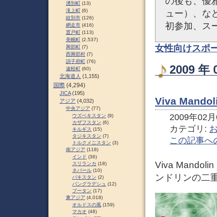
の後も、優
湧別町
(13)
滝上町
(6)
ュー）、など
紋別市
(126)
初参加、ス
網走市
(416)
置戸町
(113)
美幌町
(2,537)
女性向けスポ
興部町
(7)
西興部村
(7)
訓子府町
(76)
2009 
遠軽町
(60)
北海道人
(1,155)
国際
(4,294)
JICA
(195)
Viva Man
アジア
(4,032)
中央アジア
(77)
2009年02月0
ウズベキスタン
(9)
カザフスタン
(6)
カテゴリ:
キルギス
(15)
タジキスタン
(7)
この記事へ
トルクメニスタン
(3)
南アジア
(118)
インド
(36)
Viva Man
スリランカ
(18)
ネパール
(10)
ンドリンの二
パキスタン
(2)
バングラデシュ
(12)
ブータン
(17)
東アジア
(4,018)
オルドスの風
(159)
マカオ
(48)