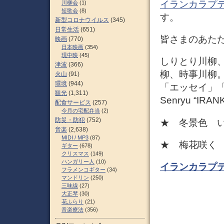
イランカラプ
川柳会
(1)
短歌会
(8)
す。
新型コロナウイルス
(345)
日常生活
(651)
皆さまのあた
映画
(770)
日本映画
(354)
現中映
(45)
しりとり川柳
津波
(366)
柳、時事川柳
火山
(91)
環境
(944)
「エッセイ」
観光
(1,311)
Senryu “IRA
配食サービス
(257)
今月の宅配弁当
(2)
防災・防犯
(752)
★ 冬景色 
音楽
(2,638)
MIDI / MP3
(87)
★ 梅花咲く
ギター
(678)
クリスマス
(149)
ハンガリー人
(10)
イランカラプテ
フラメンコギター
(34)
マンドリン
(250)
三味線
(27)
大正琴
(30)
花ふらり
(21)
音楽療法
(356)