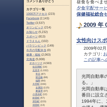
コメントありがとう
昼食を食べま
夕食宅配サー
カテゴリ一覧
保健福祉総合
1000万アクセス
(223)
Facebook
(2,143)
Twitter
(3,537)
2009 
オリンピック
(214)
お知らせ
(5,232)
スポーツ
(813)
女性向けスポ
ドラえもん
(102)
パラリンピック
(149)
2009年02月1
今月の宅配弁当
(0)
カテゴリ:
健康・福祉
(2,063)
この記事へ
北海道
(5,008)
オホーツク
(4,563)
佐呂間町
(14)
北見市
(1,032)
常呂
(87)
光岡自動車
留辺蘂
(68)
端野
(64)
る。」
大空町
(164)
女満別
(115)
光岡自動車
東藻琴
(37)
番目に設立さ
小清水町
(12)
斜里町
(57)
1994年に
津別町
(223)
清里町
(13)