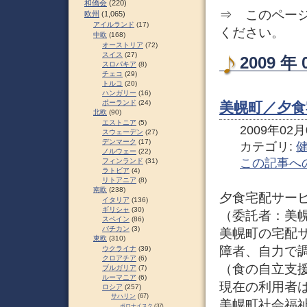
和僑会
(220)
⇒ このペー
欧州
(1,065)
アイルランド
(17)
ください。
中欧
(168)
オーストリア
(72)
スイス
(27)
2009 
スロパキア
(8)
チェコ
(29)
トルコ
(20)
ハンガリー
(16)
ポーランド
(24)
美幌町／夕食
北欧
(90)
エストニア
(5)
2009年02月0
スウェーデン
(27)
デンマーク
(17)
カテゴリ:
ノルウェー
(22)
この記事へ
フィンランド
(31)
ラトビア
(4)
リトアニア
(8)
南欧
(238)
夕食宅配サー
イタリア
(136)
ギリシャ
(30)
（委託者：美
スペイン
(86)
バチカン
(3)
美幌町の宅配
東欧
(310)
障者、自力で
ウクライナ
(39)
クロアチア
(6)
（食の自立支
ブルガリア
(7)
ルーマニア
(6)
現在の利用者は
ロシア
(257)
サハリン
(67)
美幌町社会福
ポロナイスク
(37)