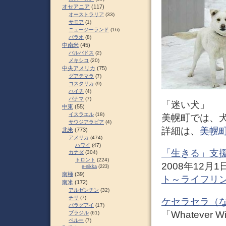
オセアニア
(117)
オーストラリア
(33)
サモア
(1)
ニュージーランド
(16)
パラオ
(8)
中南米
(45)
バルバドス
(2)
メキシコ
(20)
中央アメリカ
(75)
グアテマラ
(7)
コスタリカ
(9)
ハイチ
(4)
パナマ
(7)
「迷い犬」
中東
(55)
イスラエル
(18)
美幌町では、
サウジアラビア
(4)
詳細は、
美幌
北米
(773)
アメリカ
(474)
ハワイ
(47)
「生きる」支
カナダ
(304)
トロント
(224)
2008年12
e-nikka
(223)
南極
(39)
ト～ライフリン
南米
(172)
アルゼンチン
(32)
チリ
(7)
ケセラセラ（
パラグアイ
(17)
「Whatever Wil
ブラジル
(61)
ペルー
(7)