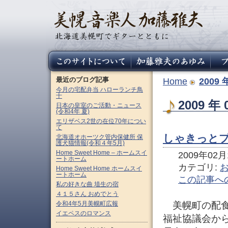
最近のブログ記事
Home
2009 
今月の宅配弁当 ハローランチ鳥
十
2009 
日本の皇室のご活動・ニュース
(令和4年 夏)
エリザベス2世の在位70年につい
て
しゃきっとプ
北海道オホーツク管内保健所 保
護犬猫情報(令和４年5月)
Home Sweet Home – ホームスイ
2009年02月1
ートホーム
カテゴリ:
Home Sweet Home ホームスイ
ートホーム
この記事へ
私の好きな曲 埴生の宿
４１５さん おめでとう
令和4年5月美幌町広報
美幌町の配食
イエペスのロマンス
福祉協議会か