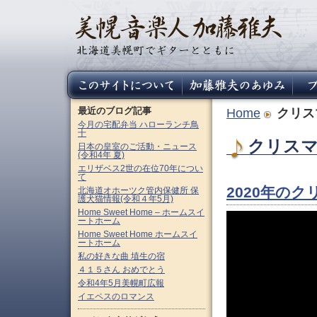
最近のブログ記事
Home
クリス
今月の宅配弁当 ハローランチ鳥
十
クリスマ
日本の皇室のご活動・ニュース
(令和4年 夏)
エリザベス2世の在位70年につい
て
2020年の
北海道オホーツク管内保健所 保
護犬猫情報(令和４年5月)
Home Sweet Home – ホームスイ
ートホーム
Home Sweet Home ホームスイ
ートホーム
私の好きな曲 埴生の宿
４１５さん おめでとう
令和4年5月美幌町広報
イエペスのロマンス