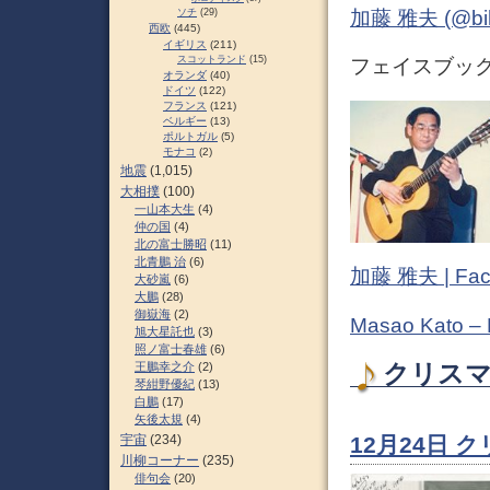
加藤 雅夫 (@bihor
ソチ
(29)
西欧
(445)
イギリス
(211)
スコットランド
(15)
フェイスブック (
オランダ
(40)
ドイツ
(122)
フランス
(121)
ベルギー
(13)
ポルトガル
(5)
モナコ
(2)
地震
(1,015)
大相撲
(100)
一山本大生
(4)
仲の国
(4)
北の富士勝昭
(11)
北青鵬 治
(6)
加藤 雅夫 | Fac
大砂嵐
(6)
大鵬
(28)
御嶽海
(2)
Masao Kato –
旭大星託也
(3)
照ノ富士春雄
(6)
クリスマ
王鵬幸之介
(2)
琴紺野優紀
(13)
白鵬
(17)
矢後太規
(4)
12月24日 
宇宙
(234)
川柳コーナー
(235)
俳句会
(20)