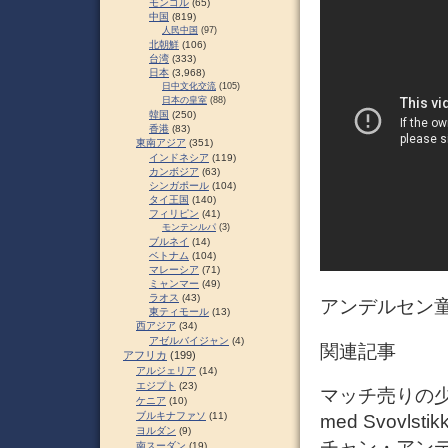
モンゴル
(65)
中国
(819)
人民中国
(97)
北朝鮮
(106)
台湾
(333)
日本
(3,968)
日中文化交流
(105)
日本の皇室
(88)
韓国
(250)
香港
(83)
東南アジア
(351)
インドネシア
(119)
カンボジア
(63)
シンガポール
(104)
タイ王国
(140)
フィリピン
(41)
モンテンルパ
(3)
ブルネイ
(14)
ベトナム
(104)
マレーシア
(71)
ミャンマー
(49)
ラオス
(43)
アンデルセン童
東ティモール
(13)
西アジア
(34)
アゼルバイジャン
(4)
関連記事
アフリカ
(199)
アルジェリア
(14)
エジプト
(23)
マッチ売りの少女
ケニア
(10)
ブルキナファソ
(11)
med Svovlst
ヨルダン
(9)
チャン・アン
南スーダン
(19)