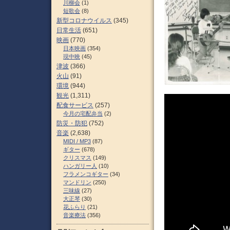
川柳会
(1)
短歌会
(8)
新型コロナウイルス
(345)
日常生活
(651)
映画
(770)
日本映画
(354)
現中映
(45)
津波
(366)
火山
(91)
環境
(944)
観光
(1,311)
配食サービス
(257)
今月の宅配弁当
(2)
防災・防犯
(752)
音楽
(2,638)
MIDI / MP3
(87)
ギター
(678)
クリスマス
(149)
ハンガリー人
(10)
フラメンコギター
(34)
マンドリン
(250)
三味線
(27)
大正琴
(30)
花ふらり
(21)
音楽療法
(356)