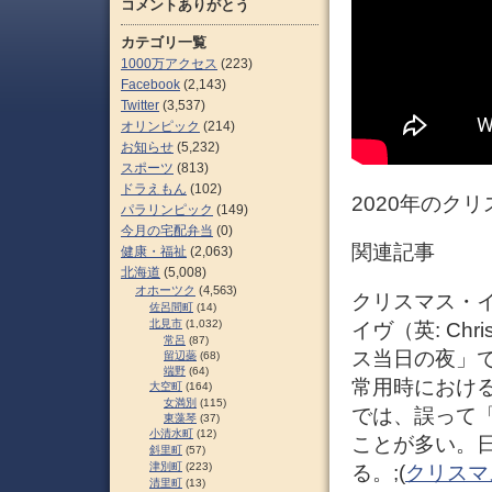
コメントありがとう
カテゴリ一覧
1000万アクセス
(223)
Facebook
(2,143)
Twitter
(3,537)
オリンピック
(214)
お知らせ
(5,232)
スポーツ
(813)
ドラえもん
(102)
2020年のク
パラリンピック
(149)
今月の宅配弁当
(0)
関連記事
健康・福祉
(2,063)
北海道
(5,008)
オホーツク
(4,563)
クリスマス・イ
佐呂間町
(14)
北見市
(1,032)
イヴ（英: Ch
常呂
(87)
ス当日の夜」で
留辺蘂
(68)
端野
(64)
常用時における
大空町
(164)
女満別
(115)
では、誤って「
東藻琴
(37)
小清水町
(12)
ことが多い。
斜里町
(57)
津別町
(223)
る。;(
クリスマス・
清里町
(13)