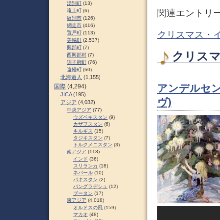
湧別町
(13)
関連エントリ
滝上町
(6)
紋別市
(126)
網走市
(416)
クリスマス・イ
置戸町
(113)
美幌町
(2,537)
興部町
(7)
クリスマ
西興部村
(7)
訓子府町
(76)
遠軽町
(60)
北海道人
(1,155)
アンデルセン
国際
(4,294)
JICA
(195)
ヴ)
アジア
(4,032)
中央アジア
(77)
ウズベキスタン
(9)
カザフスタン
(6)
キルギス
(15)
タジキスタン
(7)
トルクメニスタン
(3)
南アジア
(118)
インド
(36)
スリランカ
(18)
ネパール
(10)
パキスタン
(2)
バングラデシュ
(12)
ブータン
(17)
東アジア
(4,018)
オルドスの風
(159)
マカオ
(48)