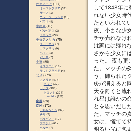
オセアニア
(117)
して1848年
オーストラリア
(33)
サモア
(1)
れない少女時
ニュージーランド
(16)
たといわれてい
パラオ
(8)
中南米
(45)
夜、小さな少
バルバドス
(2)
メキシコ
(20)
チが売れなけ
中央アメリカ
(75)
は家には帰れ
グアテマラ
(7)
コスタリカ
(9)
さから少女に
ハイチ
(4)
パナマ
(7)
った。 夜も
中東
(55)
イスラエル
(18)
た。マッチの
サウジアラビア
(4)
う、飾られた
北米
(773)
アメリカ
(474)
炎が消えると
ハワイ
(47)
カナダ
(304)
天を向くと流
トロント
(224)
e-nikka
(223)
れ星は誰かの
南極
(39)
とを思いだし
南米
(172)
アルゼンチン
(32)
た。マッチの
チリ
(7)
パラグアイ
(17)
女は、慌てて
ブラジル
(61)
明るい光に包
ペルー
(7)