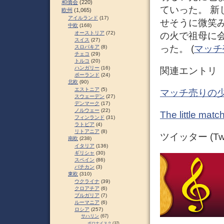
和僑会
(220)
ていった。 
欧州
(1,065)
アイルランド
(17)
せそうに微笑
中欧
(168)
オーストリア
(72)
の火で祖母に
スイス
(27)
った。 (
マッチ売
スロパキア
(8)
チェコ
(29)
トルコ
(20)
ハンガリー
(16)
関連エントリ
ポーランド
(24)
北欧
(90)
エストニア
(5)
マッチ売りの少
スウェーデン
(27)
デンマーク
(17)
ノルウェー
(22)
The little 
フィンランド
(31)
ラトビア
(4)
リトアニア
(8)
ツイッター (Twit
南欧
(238)
イタリア
(136)
ギリシャ
(30)
スペイン
(86)
バチカン
(3)
東欧
(310)
ウクライナ
(39)
クロアチア
(6)
ブルガリア
(7)
ルーマニア
(6)
ロシア
(257)
サハリン
(67)
ポロナイスク
(37)