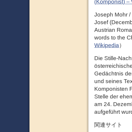
(Komponist) – 
Joseph Mohr /
Josef (Decemb
Austrian Roman
words to the Ch
Wikipedia
）
Die Stille-Nach
österreichisch
Gedächtnis des
und seines Te
Komponisten F
Stelle der ehem
am 24. Dezemb
aufgeführt wu
関連サイト