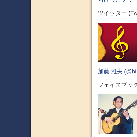
ツイッター (Twit
加藤 雅夫 (@bihor
フェイスブック (