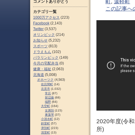
町
,
遠軽町
コメントありがとう
この記事へ
カテゴリ一覧
1000万アクセス
(223)
Facebook
(2,143)
Twitter
(3,537)
オリンピック
(214)
お知らせ
(5,232)
スポーツ
(813)
ドラえもん
(102)
パラリンピック
(149)
今月の宅配弁当
(0)
健康・福祉
(2,063)
北海道
(5,008)
オホーツク
(4,563)
佐呂間町
(14)
北見市
(1,032)
常呂
(87)
留辺蘂
(68)
端野
(64)
大空町
(164)
女満別
(115)
東藻琴
(37)
小清水町
(12)
2020年度(令
斜里町
(57)
所)
津別町
(223)
清里町
(13)