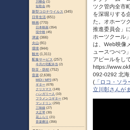
川柳会
(1)
ツク管内全市
短歌会
(8)
新型コロナウイルス
(345)
を深堀りする
日常生活
(651)
た。オホーツ
映画
(770)
日本映画
(354)
推進委員会」
現中映
(45)
ホーツクール
津波
(366)
火山
(91)
は、Web映
環境
(944)
ュースつべつ
観光
(1,311)
アピールをし
配食サービス
(257)
今月の宅配弁当
(2)
https://www.
防災・防犯
(752)
092-0292 
音楽
(2,638)
MIDI / MP3
(87)
(
「ロコ・ソラ
ギター
(678)
立川彰さんがま
クリスマス
(149)
ハンガリー人
(10)
フラメンコギター
(34)
マンドリン
(250)
三味線
(27)
大正琴
(30)
花ふらり
(21)
音楽療法
(356)