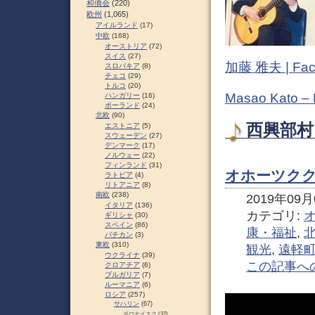
和僑会
(220)
欧州
(1,065)
アイルランド
(17)
中欧
(168)
オーストリア
(72)
スイス
(27)
加藤 雅夫 | Fac
スロパキア
(8)
チェコ
(29)
トルコ
(20)
Masao Kato –
ハンガリー
(16)
ポーランド
(24)
北欧
(90)
西興部村
エストニア
(5)
スウェーデン
(27)
デンマーク
(17)
ノルウェー
(22)
フィンランド
(31)
オホーツククー
ラトビア
(4)
リトアニア
(8)
南欧
(238)
2019年09月0
イタリア
(136)
カテゴリ:
ギリシャ
(30)
スペイン
(86)
康・福祉
,
バチカン
(3)
東欧
(310)
観光
,
遠軽
ウクライナ
(39)
この記事へ
クロアチア
(6)
ブルガリア
(7)
ルーマニア
(6)
ロシア
(257)
サハリン
(67)
ポロナイスク
(37)