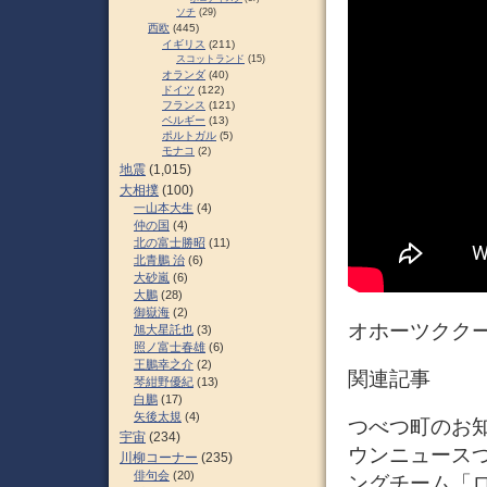
ソチ
(29)
西欧
(445)
イギリス
(211)
スコットランド
(15)
オランダ
(40)
ドイツ
(122)
フランス
(121)
ベルギー
(13)
ポルトガル
(5)
モナコ
(2)
地震
(1,015)
大相撲
(100)
一山本大生
(4)
仲の国
(4)
北の富士勝昭
(11)
北青鵬 治
(6)
大砂嵐
(6)
大鵬
(28)
御嶽海
(2)
オホーツククール
旭大星託也
(3)
照ノ富士春雄
(6)
王鵬幸之介
(2)
関連記事
琴紺野優紀
(13)
白鵬
(17)
矢後太規
(4)
つべつ町のお知
宇宙
(234)
ウンニュースつ
川柳コーナー
(235)
俳句会
(20)
ングチーム「