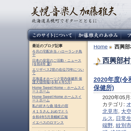
最近のブログ記事
Home
西興部
今月の宅配弁当 ハローランチ鳥
十
西興部村
日本の皇室のご活動・ニュース
(令和4年 夏)
エリザベス2世の在位70年につい
て
2020年度(
北海道オホーツク管内保健所 保
護犬猫情報(令和４年5月)
保健所)
Home Sweet Home – ホームスイ
ートホーム
2020年05月3
Home Sweet Home ホームスイ
ートホーム
カテゴリ:
私の好きな曲 埴生の宿
北見市
,
大
４１５さん おめでとう
令和4年5月美幌町広報
ルス
,
日常
イエペスのロマンス
端野
,
紋別