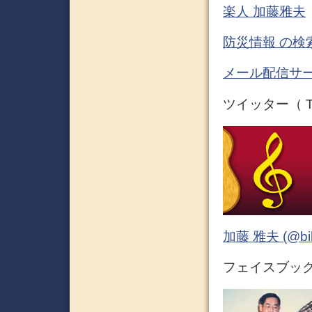
楽人 加藤雅夫
防災情報 の検
メール配信サー
ツイッター（ Tw
加藤 雅夫 (@bihor
フェイスブック 