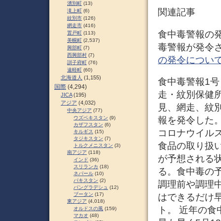
湧別町
(13)
関連記事
滝上町
(6)
紋別市
(126)
網走市
(416)
食中毒警報の発
置戸町
(113)
美幌町
(2,537)
毒警報が発令さ
興部町
(7)
西興部村
(7)
の発令について
訓子府町
(76)
遠軽町
(60)
北海道人
(1,155)
食中毒警報1号 
国際
(4,294)
走・紋別保健所
JICA
(195)
アジア
(4,032)
見、網走、紋別
中央アジア
(77)
報を発令した
ウズベキスタン
(9)
カザフスタン
(6)
コロナウイル
キルギス
(15)
タジキスタン
(7)
食品の取り扱い
トルクメニスタン
(3)
南アジア
(118)
が予想される
インド
(36)
スリランカ
(18)
る。食中毒の
ネパール
(10)
パキスタン
(2)
調理前や調理
バングラデシュ
(12)
ブータン
(17)
はできるだけ
東アジア
(4,018)
ト。 近年の食
オルドスの風
(159)
マカオ
(48)