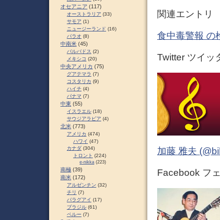
オセアニア
(117)
関連エントリ
オーストラリア
(33)
サモア
(1)
ニュージーランド
(16)
食中毒警報 の
パラオ
(8)
中南米
(45)
バルバドス
(2)
Twitter ツイ
メキシコ
(20)
中央アメリカ
(75)
グアテマラ
(7)
コスタリカ
(9)
ハイチ
(4)
パナマ
(7)
中東
(55)
イスラエル
(18)
サウジアラビア
(4)
北米
(773)
アメリカ
(474)
ハワイ
(47)
カナダ
(304)
加藤 雅夫 (@bihor
トロント
(224)
e-nikka
(223)
南極
(39)
Facebook 
南米
(172)
アルゼンチン
(32)
チリ
(7)
パラグアイ
(17)
ブラジル
(61)
ペルー
(7)