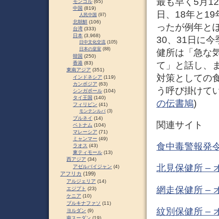
最も早く5月12
モンゴル
(65)
中国
(819)
日、18年と1
人民中国
(97)
北朝鮮
(106)
ったが例年と
台湾
(333)
日本
(3,968)
30、31日に
日中文化交流
(105)
日本の皇室
(88)
健所は「急な
韓国
(250)
て」と話し、
香港
(83)
東南アジア
(351)
対策としての
インドネシア
(119)
カンボジア
(63)
う呼び掛けている
シンガポール
(104)
タイ王国
(140)
の伝書鳩
)
フィリピン
(41)
モンテンルパ
(3)
ブルネイ
(14)
関連サイト
ベトナム
(104)
マレーシア
(71)
ミャンマー
(49)
食中毒警報発令
ラオス
(43)
東ティモール
(13)
西アジア
(34)
北見保健所 –
アゼルバイジャン
(4)
アフリカ
(199)
アルジェリア
(14)
網走保健所 –
エジプト
(23)
ケニア
(10)
ブルキナファソ
(11)
紋別保健所 –
ヨルダン
(9)
南スーダン
(19)