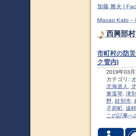
加藤 雅夫 | Fac
Masao Kato –
西興部村
市町村の防災
ク管内)
2019年03月3
カテゴリ:
北海道人
,
東藻琴
,
津
野
,
紋別市
,
子府町
,
遠
この記事へ