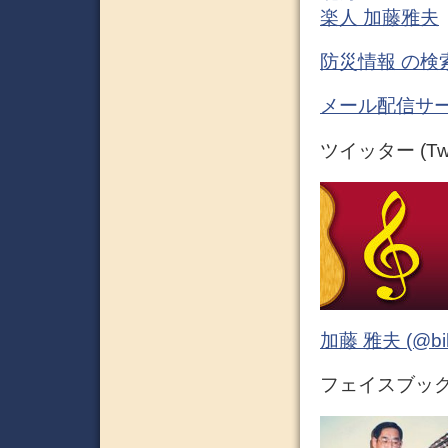
楽人 加藤雅夫
防災情報 の検
メール配信サー
ツイッター (Twit
加藤 雅夫 (@bihor
フェイスブック (