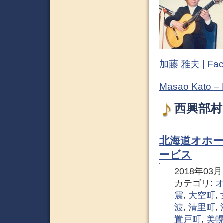
加藤 雅夫 | Fac
Masao Kato –
西興部村
北海道オホ
ービス
2018年03月1
カテゴリ:
震
,
大空町
,
波
,
清里町
,
置戸町
,
美