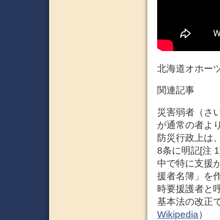
北海道オホー
関連記事
災害弱者（さ
が通常の者よ
防災行政上は
8条に明記[注
中で特に支援が
援者名簿」を
時要援護者と呼
基本法の改正
Wikipedia
）