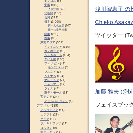
モンゴル
(65)
中国
(819)
浅川智恵子 の
人民中国
(97)
北朝鮮
(106)
台湾
(333)
Chieko As
日本
(3,968)
日中文化交流
(105)
日本の皇室
(88)
ツイッター (Twit
韓国
(250)
香港
(83)
東南アジア
(351)
インドネシア
(119)
カンボジア
(63)
シンガポール
(104)
タイ王国
(140)
フィリピン
(41)
モンテンルパ
(3)
ブルネイ
(14)
ベトナム
(104)
マレーシア
(71)
ミャンマー
(49)
ラオス
(43)
加藤 雅夫 (@bihor
東ティモール
(13)
西アジア
(34)
アゼルバイジャン
(4)
フェイスブック (
アフリカ
(199)
アルジェリア
(14)
エジプト
(23)
ケニア
(10)
ブルキナファソ
(11)
ヨルダン
(9)
南スーダン
(19)