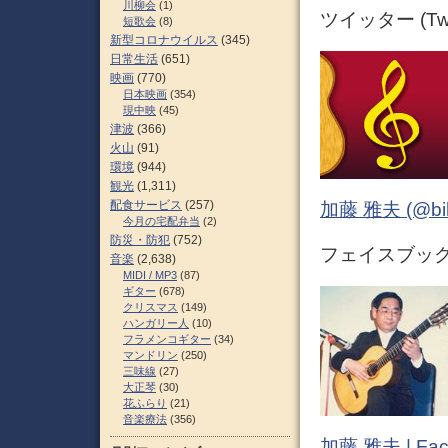
川柳会
(1)
ツイッター (Twit
短歌会
(8)
新型コロナウイルス
(345)
日常生活
(651)
映画
(770)
日本映画
(354)
現中映
(45)
津波
(366)
火山
(91)
環境
(944)
観光
(1,311)
配食サービス
(257)
加藤 雅夫 (@bihor
今月の宅配弁当
(2)
防災・防犯
(752)
フェイスブック (
音楽
(2,638)
MIDI / MP3
(87)
ギター
(678)
クリスマス
(149)
ハンガリー人
(10)
フラメンコギター
(34)
マンドリン
(250)
三味線
(27)
大正琴
(30)
花ふらり
(21)
音楽療法
(356)
加藤 雅夫 | Fac