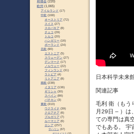
和僑会
(220)
欧州
(1,065)
アイルランド
(17)
中欧
(168)
オーストリア
(72)
スイス
(27)
スロパキア
(8)
チェコ
(29)
トルコ
(20)
ハンガリー
(16)
ポーランド
(24)
北欧
(90)
エストニア
(5)
スウェーデン
(27)
デンマーク
(17)
ノルウェー
(22)
フィンランド
(31)
ラトビア
(4)
日本科学未来館の館
リトアニア
(8)
南欧
(238)
イタリア
(136)
関連記事
ギリシャ
(30)
スペイン
(86)
バチカン
(3)
毛利 衛（もうり 
東欧
(310)
ウクライナ
(39)
月29日 – 
クロアチア
(6)
ブルガリア
(7)
ての専門は真
ルーマニア
(6)
ロシア
(257)
でもある。 宇
サハリン
(67)
ポロナイスク
(37)