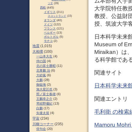
ム本部有人宇
ソチ
(29)
大学院特任教授
西欧
(445)
イギリス
(211)
教授、公益財
スコットランド
(15)
オランダ
(40)
授、筑波大学客
ドイツ
(122)
フランス
(121)
ベルギー
(13)
日本科学未来館
ポルトガル
(5)
モナコ
(2)
Museum of Em
地震
(1,015)
Miraika
大相撲
(100)
一山本大生
(4)
る科学館である
仲の国
(4)
北の富士勝昭
(11)
北青鵬 治
(6)
関連サイト
大砂嵐
(6)
大鵬
(28)
日本科学未来館とは
御嶽海
(2)
旭大星託也
(3)
照ノ富士春雄
(6)
関連エントリ
王鵬幸之介
(2)
琴紺野優紀
(13)
白鵬
(17)
毛利衛 の検索
矢後太規
(4)
宇宙
(234)
Mamoru Mo
川柳コーナー
(235)
俳句会
(20)