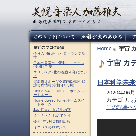
最近のブログ記事
Home
宇宙
カ
今月の宅配弁当 ハローランチ鳥
十
宇宙 カ
日本の皇室のご活動・ニュース
(令和4年 夏)
エリザベス2世の在位70年につい
て
日本科学未来館の
北海道オホーツク管内保健所 保
護犬猫情報(令和４年5月)
Home Sweet Home – ホームスイ
2020年06月2
ートホーム
カテゴリ:
Home Sweet Home ホームスイ
ートホーム
この記事へ
私の好きな曲 埴生の宿
４１５さん おめでとう
令和4年5月美幌町広報
イエペスのロマンス