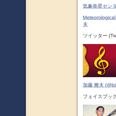
気象衛星センタ
Meteorologi
夫
ツイッター (Twit
加藤 雅夫 (@bihor
フェイスブック (