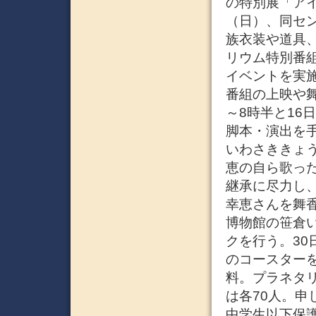
の特別展「アイ
（日）、同セ
族衣装や道具、
リウム特別番
イベントを実施
番組の上映や舞
～8時半と16
脚本・演出を
いわさききょ
恵の自ら歌っ
継承に尽力し
幸恵さんを舞香
博物館の笹倉
クを行う。30
のコースター
料。プラネタ
は各70人。申
中学生以下保