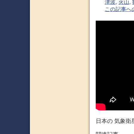
津波
,
火山
,
この記事へ
日本の 気象衛星