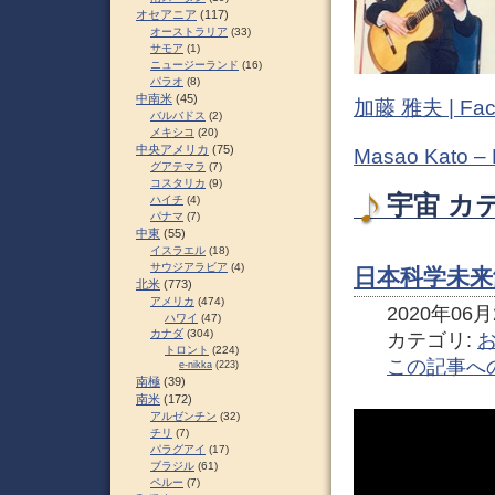
オセアニア
(117)
オーストラリア
(33)
サモア
(1)
ニュージーランド
(16)
パラオ
(8)
中南米
(45)
加藤 雅夫 | Fac
バルバドス
(2)
メキシコ
(20)
中央アメリカ
(75)
Masao Kato –
グアテマラ
(7)
コスタリカ
(9)
宇宙 カ
ハイチ
(4)
パナマ
(7)
中東
(55)
イスラエル
(18)
サウジアラビア
(4)
日本科学未来館の
北米
(773)
アメリカ
(474)
2020年06月2
ハワイ
(47)
カナダ
(304)
カテゴリ:
トロント
(224)
この記事へ
e-nikka
(223)
南極
(39)
南米
(172)
アルゼンチン
(32)
チリ
(7)
パラグアイ
(17)
ブラジル
(61)
ペルー
(7)