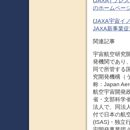
(
JAXA | 
のホームペー
(
JAXA宇宙イ
JAXA新事業
関連記事
宇宙航空研究
発機関であり
同で所管する国
究開発機構（
称：Japan Aer
航空宇宙開発
省・文部科学
法人で、同法人
付で日本の航
(ISAS)・独
宙開発事業団 