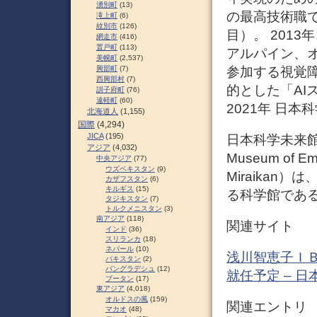
湧別町
(13)
の最高技術職で
滝上町
(6)
紋別市
(126)
目）。 2013
網走市
(416)
置戸町
(113)
アルパイン、
美幌町
(2,537)
参加する視覚
興部町
(7)
西興部村
(7)
的とした「AI
訓子府町
(76)
遠軽町
(60)
2021年 日本
北海道人
(1,155)
国際
(4,294)
JICA
(195)
日本科学未来館
アジア
(4,032)
Museum of Em
中央アジア
(77)
ウズベキスタン
(9)
Miraika
カザフスタン
(6)
キルギス
(15)
る科学館である
タジキスタン
(7)
トルクメニスタン
(3)
南アジア
(118)
関連サイト
インド
(36)
スリランカ
(18)
ネパール
(10)
浅川智恵子ＩＢ
パキスタン
(2)
バングラデシュ
(12)
就任予定 – 日本
ブータン
(17)
東アジア
(4,018)
オルドスの風
(159)
関連エントリ
マカオ
(48)