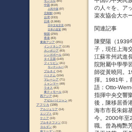
中国の中央民
モンゴル
(65)
中国
(819)
の人々を、ア
人民中国
(97)
北朝鮮
(106)
楽友協会大ホ
台湾
(333)
日本
(3,968)
日中文化交流
(105)
関連記事
日本の皇室
(88)
韓国
(250)
香港
(83)
陳燮陽（193
東南アジア
(351)
インドネシア
(119)
子，現任上海
カンボジア
(63)
シンガポール
(104)
江蘇常州武進長
タイ王国
(140)
フィリピン
(41)
院附屬中學學習
モンテンルパ
(3)
師從黃曉同。1
ブルネイ
(14)
ベトナム
(104)
揮。1981年
マレーシア
(71)
ミャンマー
(49)
語：Otto-We
ラオス
(43)
東ティモール
(13)
指揮中央交響
西アジア
(34)
アゼルバイジャン
(4)
後，陳移居香港
アフリカ
(199)
海市市長朱鎔
アルジェリア
(14)
エジプト
(23)
今。2000年
ケニア
(10)
ブルキナファソ
(11)
職。曾為梅艷芳
ヨルダン
(9)
南スーダン
(19)