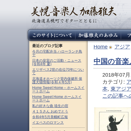
最近のブログ記事
Home
アジア
今月の宅配弁当 ハローランチ鳥
十
中国の音楽人
日本の皇室のご活動・ニュース
(令和4年 夏)
エリザベス2世の在位70年につい
て
2018年07月1
北海道オホーツク管内保健所 保
カテゴリ:
護犬猫情報(令和４年5月)
Home Sweet Home – ホームスイ
本
,
東アジ
ートホーム
この記事へ
Home Sweet Home ホームスイ
ートホーム
私の好きな曲 埴生の宿
４１５さん おめでとう
令和4年5月美幌町広報
イエペスのロマンス