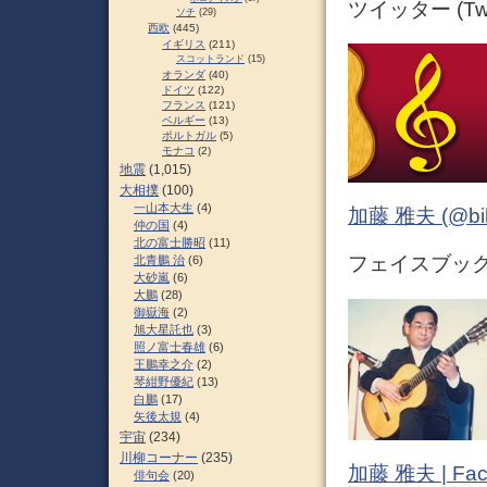
ツイッター (Twit
ソチ
(29)
西欧
(445)
イギリス
(211)
スコットランド
(15)
オランダ
(40)
ドイツ
(122)
フランス
(121)
ベルギー
(13)
ポルトガル
(5)
モナコ
(2)
地震
(1,015)
大相撲
(100)
一山本大生
(4)
加藤 雅夫 (@bihor
仲の国
(4)
北の富士勝昭
(11)
フェイスブック (
北青鵬 治
(6)
大砂嵐
(6)
大鵬
(28)
御嶽海
(2)
旭大星託也
(3)
照ノ富士春雄
(6)
王鵬幸之介
(2)
琴紺野優紀
(13)
白鵬
(17)
矢後太規
(4)
宇宙
(234)
川柳コーナー
(235)
加藤 雅夫 | Fac
俳句会
(20)