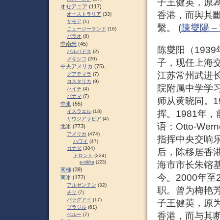
子王健英，原為
オセアニア
(117)
香港，而與其斷
オーストラリア
(33)
サモア
(1)
繫。 (
陳燮陽 – W
ニュージーランド
(16)
パラオ
(8)
中南米
(45)
陈燮阳（193
バルバドス
(2)
メキシコ
(20)
子，现任上海
中央アメリカ
(75)
江苏常州武进长
グアテマラ
(7)
コスタリカ
(9)
院附属中学学习
ハイチ
(4)
パナマ
(7)
师从黄晓同。1
中東
(55)
挥。1981年
イスラエル
(18)
サウジアラビア
(4)
语：Otto-We
北米
(773)
アメリカ
(474)
指挥中央交响
ハワイ
(47)
カナダ
(304)
后，陈移居香港
トロント
(224)
海市市长朱镕
e-nikka
(223)
南極
(39)
今。2000年
南米
(172)
アルゼンチン
(32)
职。曾为梅艳芳
チリ
(7)
パラグアイ
(17)
子王健英，原为
ブラジル
(61)
香港，而与其断
ペルー
(7)