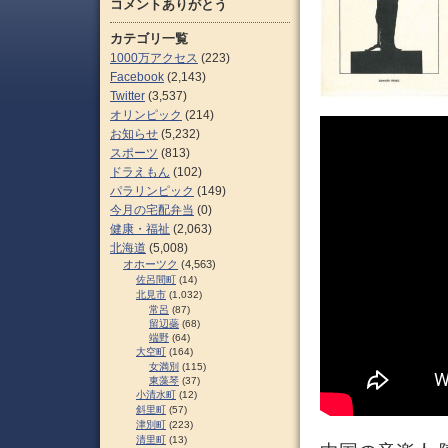
コメントありがとう
カテゴリ一覧
1000万アクセス
(223)
Facebook
(2,143)
Twitter
(3,537)
オリンピック
(214)
お知らせ
(5,232)
スポーツ
(813)
ドラえもん
(102)
パラリンピック
(149)
今月の宅配弁当
(0)
健康・福祉
(2,063)
北海道
(5,008)
オホーツク
(4,563)
佐呂間町
(14)
北見市
(1,032)
常呂
(87)
留辺蘂
(68)
端野
(64)
大空町
(164)
女満別
(115)
東藻琴
(37)
小清水町
(12)
斜里町
(57)
津別町
(223)
清里町
(13)