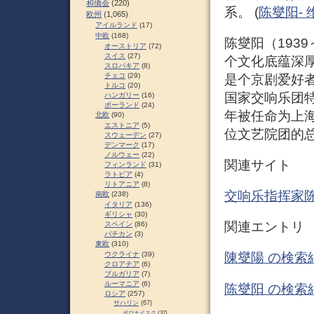
和僑会
(220)
系。 (
陈燮阳-
欧州
(1,065)
アイルランド
(17)
中欧
(168)
陈燮阳（193
オーストリア
(72)
スイス
(27)
个文化底蕴深
スロパキア
(8)
チェコ
(29)
是个京剧爱好
トルコ
(20)
国家交响乐团特
ハンガリー
(16)
ポーランド
(24)
年被任命为上
北欧
(90)
エストニア
(5)
位文艺院团的总
スウェーデン
(27)
デンマーク
(17)
ノルウェー
(22)
関連サイト
フィンランド
(31)
ラトビア
(4)
リトアニア
(8)
交响乐指挥家
南欧
(238)
イタリア
(136)
ギリシャ
(30)
関連エントリ
スペイン
(86)
バチカン
(3)
東欧
(310)
ウクライナ
(39)
陳燮陽 の検索
クロアチア
(6)
ブルガリア
(7)
ルーマニア
(6)
陈燮阳 の検索
ロシア
(257)
サハリン
(67)
ポロナイスク
(37)