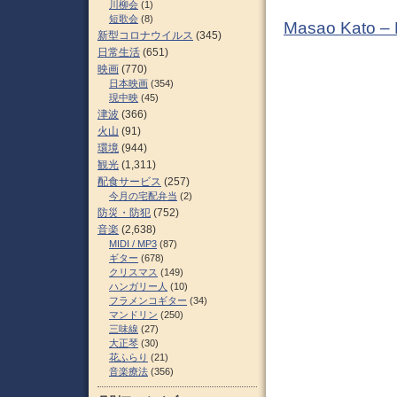
川柳会
(1)
短歌会
(8)
Masao Kato –
新型コロナウイルス
(345)
日常生活
(651)
映画
(770)
日本映画
(354)
現中映
(45)
津波
(366)
火山
(91)
環境
(944)
観光
(1,311)
配食サービス
(257)
今月の宅配弁当
(2)
防災・防犯
(752)
音楽
(2,638)
MIDI / MP3
(87)
ギター
(678)
クリスマス
(149)
ハンガリー人
(10)
フラメンコギター
(34)
マンドリン
(250)
三味線
(27)
大正琴
(30)
花ふらり
(21)
音楽療法
(356)