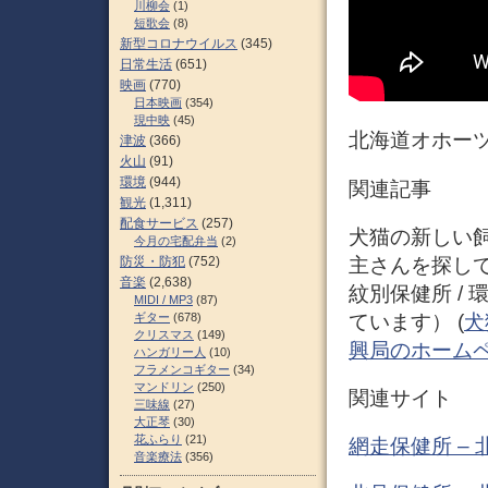
川柳会
(1)
短歌会
(8)
新型コロナウイルス
(345)
日常生活
(651)
映画
(770)
日本映画
(354)
現中映
(45)
北海道オホーツ
津波
(366)
火山
(91)
環境
(944)
関連記事
観光
(1,311)
配食サービス
(257)
犬猫の新しい飼
今月の宅配弁当
(2)
主さんを探してい
防災・防犯
(752)
音楽
(2,638)
紋別保健所 /
MIDI / MP3
(87)
ています） (
犬
ギター
(678)
クリスマス
(149)
興局のホーム
ハンガリー人
(10)
フラメンコギター
(34)
マンドリン
(250)
関連サイト
三味線
(27)
大正琴
(30)
花ふらり
(21)
網走保健所 –
音楽療法
(356)