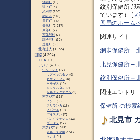
湧別町
(13)
紋別保健所 /
滝上町
(6)
紋別市
(126)
ています） (
犬
網走市
(416)
置戸町
(113)
興局のホーム
美幌町
(2,537)
興部町
(7)
西興部村
(7)
関連サイト
訓子府町
(76)
遠軽町
(60)
網走保健所 –
北海道人
(1,155)
国際
(4,294)
JICA
(195)
北見保健所 –
アジア
(4,032)
中央アジア
(77)
ウズベキスタン
(9)
紋別保健所 –
カザフスタン
(6)
キルギス
(15)
タジキスタン
(7)
関連エントリ
トルクメニスタン
(3)
南アジア
(118)
インド
(36)
保健所 の検索
スリランカ
(18)
ネパール
(10)
パキスタン
(2)
北見市 
バングラデシュ
(12)
ブータン
(17)
東アジア
(4,018)
オルドスの風
(159)
マカオ
(48)
北海道オホー