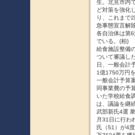
生。北見市内
ど対策を強化
り、これまで
急事態宣言解
各自治体は第
でいる。(柏)
給食施設整備の
ついて審議した
日、一般会計
1億1750万
一般会計予算
同事業費の予
いた学校給食
は、議論を継続
武部新氏4選 
月31日に行わ
氏（51）が4