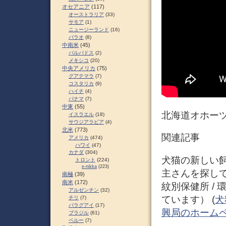
オセアニア
(117)
オーストラリア
(33)
サモア
(1)
ニュージーランド
(16)
パラオ
(8)
中南米
(45)
バルバドス
(2)
メキシコ
(20)
中央アメリカ
(75)
グアテマラ
(7)
コスタリカ
(9)
ハイチ
(4)
パナマ
(7)
中東
(55)
北海道オホーツ
イスラエル
(18)
サウジアラビア
(4)
北米
(773)
関連記事
アメリカ
(474)
ハワイ
(47)
カナダ
(304)
犬猫の新しい飼
トロント
(224)
e-nikka
(223)
主さんを探してい
南極
(39)
南米
(172)
紋別保健所 /
アルゼンチン
(32)
ています） (
犬
チリ
(7)
パラグアイ
(17)
興局のホーム
ブラジル
(61)
ペルー
(7)