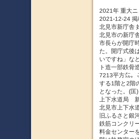
2021年 重大
2021-12-
北見市新庁舎 
北見市の新庁
市長らが開庁
た。開庁式後
いですね」な
ト造一部鉄骨造
7213平方㍍
する1階と2階
となった。(匡)
上下水道局 
北見市上下水
旧ふるさと銀河
鉄筋コンクリー
料金センター