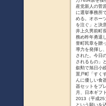
万7634票を
産党新人の菅
に選挙事務所
める。オホー
を注ぐ」と決意
井上久男前町長
務め昨年勇退
誉町民章を贈
導力を発揮し
された。今日
されるもの」
叙勲で旭日小綬
置戸町「すくす
んに優しい食
器セットをプ
月、日本ギフト
2013（平成
という願いを