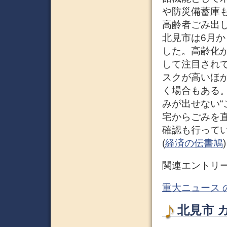
や防災備蓄庫も
高齢者ごみ出
北見市は6月
した。高齢化
して注目され
スクが高いほ
く場合もある
みが出せない“
宅からごみを
確認も行ってい
(
経済の伝書鳩
)
関連エントリ
重大ニュース 
北見市 