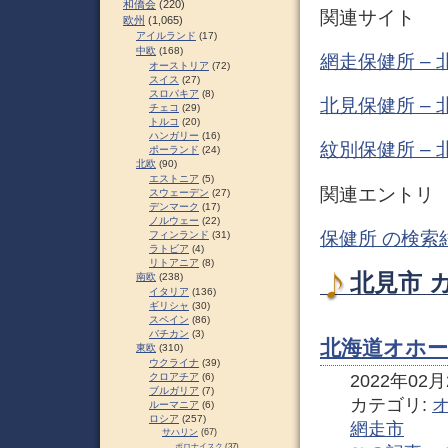
和僑会
(220)
関連サイト
欧州
(1,065)
アイルランド
(17)
中欧
(168)
網走保健所 –
オーストリア
(72)
スイス
(27)
スロパキア
(8)
北見保健所 –
チェコ
(29)
トルコ
(20)
ハンガリー
(16)
紋別保健所 –
ポーランド
(24)
北欧
(90)
エストニア
(5)
関連エントリ
スウェーデン
(27)
デンマーク
(17)
ノルウェー
(22)
保健所 の検索
フィンランド
(31)
ラトビア
(4)
リトアニア
(8)
北見市 
南欧
(238)
イタリア
(136)
ギリシャ
(30)
スペイン
(86)
バチカン
(3)
北海道オホー
東欧
(310)
ウクライナ
(39)
2022年02月2
クロアチア
(6)
ブルガリア
(7)
カテゴリ:
ルーマニア
(6)
ロシア
(257)
網走市
サハリン
(67)
ポロナイスク
(37)