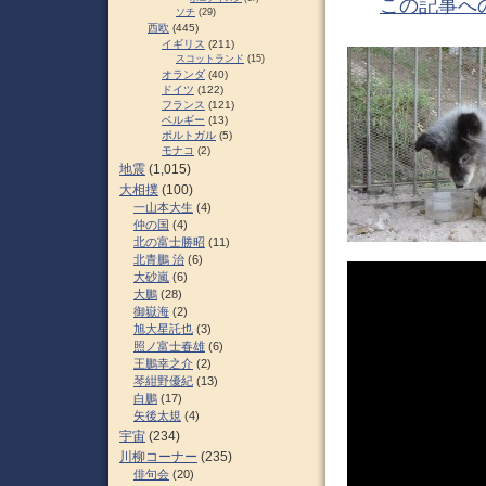
この記事へ
ソチ
(29)
西欧
(445)
イギリス
(211)
スコットランド
(15)
オランダ
(40)
ドイツ
(122)
フランス
(121)
ベルギー
(13)
ポルトガル
(5)
モナコ
(2)
地震
(1,015)
大相撲
(100)
一山本大生
(4)
仲の国
(4)
北の富士勝昭
(11)
北青鵬 治
(6)
大砂嵐
(6)
大鵬
(28)
御嶽海
(2)
旭大星託也
(3)
照ノ富士春雄
(6)
王鵬幸之介
(2)
琴紺野優紀
(13)
白鵬
(17)
矢後太規
(4)
宇宙
(234)
川柳コーナー
(235)
俳句会
(20)