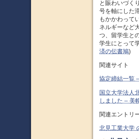
と賑わいづくり
号を軸にした
もかかわって
ネルギーなど
つ、留学生と
学生にとって学
済の伝書鳩
)
関連サイト
協定締結一覧 
国立大学法人
しました – 美
関連エントリ
北見工業大学 