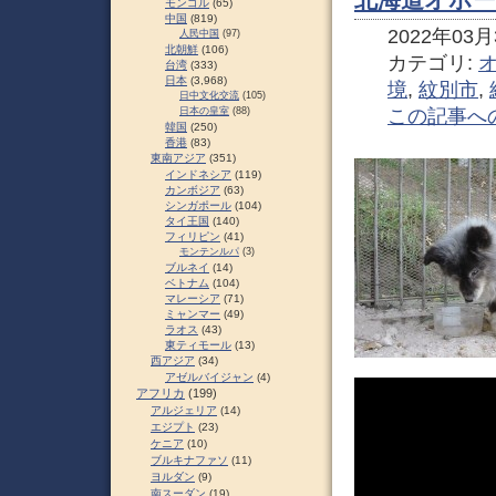
モンゴル
(65)
中国
(819)
2022年03月3
人民中国
(97)
北朝鮮
(106)
カテゴリ:
台湾
(333)
日本
(3,968)
境
,
紋別市
,
日中文化交流
(105)
この記事へ
日本の皇室
(88)
韓国
(250)
香港
(83)
東南アジア
(351)
インドネシア
(119)
カンボジア
(63)
シンガポール
(104)
タイ王国
(140)
フィリピン
(41)
モンテンルパ
(3)
ブルネイ
(14)
ベトナム
(104)
マレーシア
(71)
ミャンマー
(49)
ラオス
(43)
東ティモール
(13)
西アジア
(34)
アゼルバイジャン
(4)
アフリカ
(199)
アルジェリア
(14)
エジプト
(23)
ケニア
(10)
ブルキナファソ
(11)
ヨルダン
(9)
南スーダン
(19)