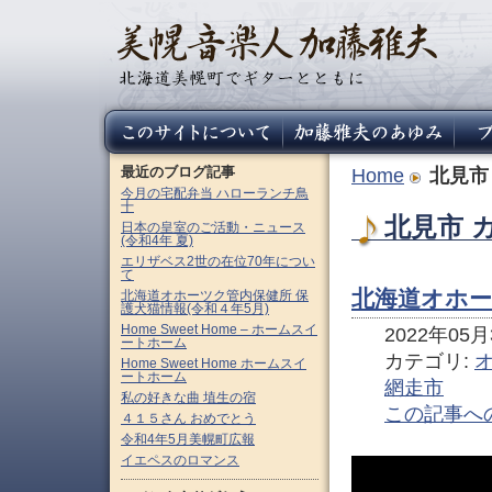
最近のブログ記事
Home
北見市
今月の宅配弁当 ハローランチ鳥
十
北見市 
日本の皇室のご活動・ニュース
(令和4年 夏)
エリザベス2世の在位70年につい
て
北海道オホー
北海道オホーツク管内保健所 保
護犬猫情報(令和４年5月)
Home Sweet Home – ホームスイ
2022年05月3
ートホーム
カテゴリ:
Home Sweet Home ホームスイ
ートホーム
網走市
私の好きな曲 埴生の宿
この記事へ
４１５さん おめでとう
令和4年5月美幌町広報
イエペスのロマンス