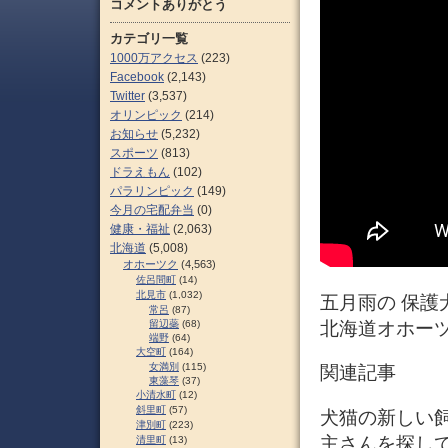
コメントありがとう
カテゴリ一覧
1000万アクセス
(223)
Facebook
(2,143)
Twitter
(3,537)
オリンピック
(214)
お知らせ
(5,232)
スポーツ
(813)
ドラえもん
(102)
パラリンピック
(149)
今月の宅配弁当
(0)
健康・福祉
(2,063)
北海道
(5,008)
オホーツク
(4,563)
佐呂間町
(14)
北見市
(1,032)
五月雨の 保護
常呂
(87)
留辺蘂
(68)
北海道オホーツ
端野
(64)
大空町
(164)
女満別
(115)
関連記事
東藻琴
(37)
小清水町
(12)
斜里町
(57)
犬猫の新しい飼
津別町
(223)
主さんを探してい
清里町
(13)