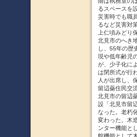
階は執務室の
るスペースを
災害時でも職
るなど災害対策
上仁頃みどり保
北見市のへき
し、55年の歴
現や低年齢児
が、少子化に
は閉所式が行
人が出席し、保
留辺蘂住民交流
北見市の留辺
設「北見市留辺
なった。老朽
変わった。木
ンター機能と
館機能として