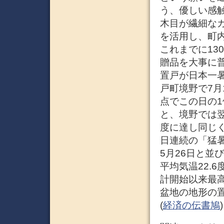
う、優しい感
木目が繊細な
を活用し、町
これまでに13
贈品を大事に普
置戸が日本一暑
戸町境野で7月
点でこの日の
と、境野では翌1
度に達し同じく
日連続の「猛暑
5月26日と並
平均気温22.6
計開始以来最
盆地の地形の置
(
経済の伝書鳩
)