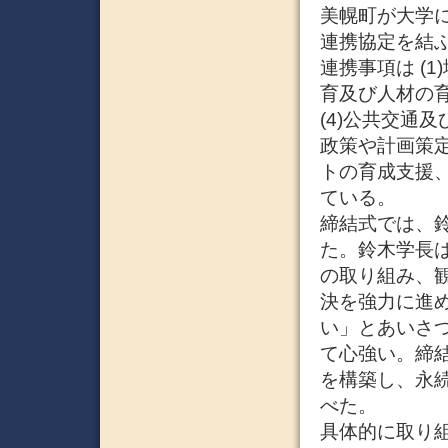
美幌町が大学
連携協定を結ぶ
連携事項は (
育及び人材の育
(4)公共交通
政策や計画策
トの育成支援
ている。
締結式では、
た。鈴木学長
の取り組み、
決を強力に進
い」とあいさ
て心強い。締
を構築し、永
べた。
具体的に取り