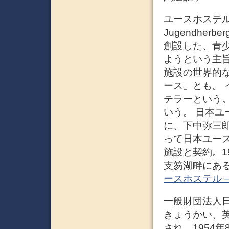
ユースホステル（英
Jugendhe
創設した、青
ようという主
施設の世界的な
ース」とも。
テラーという
いう。 日本ユー
に、下中弥三
って日本ユース
施設と契約。1
支笏湖畔にある
ースホステル – W
一般財団法人
きょうかい、英: J
され、1954