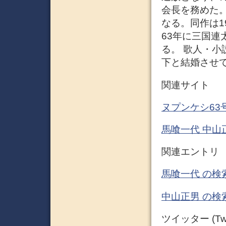
会長を務めた
なる。同作は1
63年に三国
る。 歌人・
下と結婚させて
関連サイト
ヌプンケシ63号
馬喰一代 中山
関連エントリ
馬喰一代 の検
中山正男 の検
ツイッター (Twit