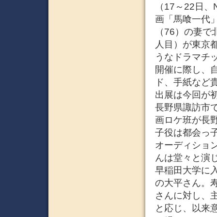
（17～22日
画「馬喰一代
（76）の妻で
人目）が東京
うなドラマチ
開催に際し、
ド、手紙など
出展は今回が
長野県諏訪市
画ロケ班が長
子役は都会っ
オーディショ
んは堂々と演
早稲田大学に
の大平さん。
さんに対し、
と応じ、以来