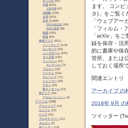
モンゴル
(65)
ます。 コンピ
中国
(819)
人民中国
(97)
タ)」をご覧く
北朝鮮
(106)
台湾
(333)
「ウェブアー
日本
(3,968)
日中文化交流
(105)
「フィルム・ア
日本の皇室
(88)
韓国
(250)
「arXiv」を
香港
(83)
東南アジア
(351)
録を保存・活
インドネシア
(119)
カンボジア
(63)
的に書庫や保
シンガポール
(104)
管所、または
タイ王国
(140)
フィリピン
(41)
しておく場所で
モンテンルパ
(3)
ブルネイ
(14)
ベトナム
(104)
関連エントリ
マレーシア
(71)
ミャンマー
(49)
ラオス
(43)
東ティモール
(13)
アーカイブ の
西アジア
(34)
アゼルバイジャン
(4)
アフリカ
(199)
2018年 9月
アルジェリア
(14)
エジプト
(23)
ケニア
(10)
ツイッター (Twit
ブルキナファソ
(11)
ヨルダン
(9)
南スーダン
(19)