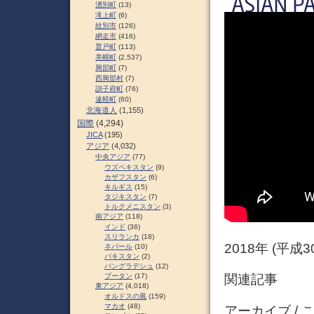
湧別町
(13)
滝上町
(6)
紋別市
(126)
網走市
(416)
置戸町
(113)
美幌町
(2,537)
興部町
(7)
西興部村
(7)
訓子府町
(76)
遠軽町
(60)
北海道人
(1,155)
国際
(4,294)
JICA
(195)
アジア
(4,032)
中央アジア
(77)
ウズベキスタン
(9)
カザフスタン
(6)
キルギス
(15)
タジキスタン
(7)
トルクメニスタン
(3)
南アジア
(118)
インド
(36)
スリランカ
(18)
2018年 (平成
ネパール
(10)
パキスタン
(2)
バングラデシュ
(12)
ブータン
(17)
関連記事
東アジア
(4,018)
オルドスの風
(159)
マカオ
(48)
アーカイブ /