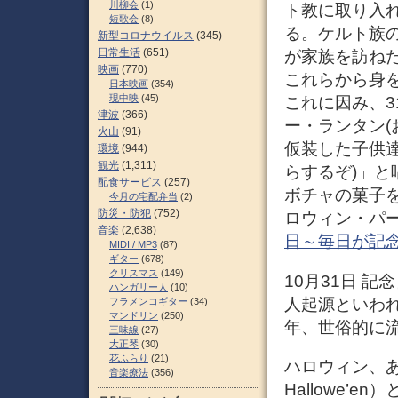
川柳会
(1)
ト教に取り入
短歌会
(8)
る。ケルト族の
新型コロナウイルス
(345)
日常生活
(651)
が家族を訪ね
映画
(770)
これらから身
日本映画
(354)
現中映
(45)
これに因み、
津波
(366)
ー・ランタン(
火山
(91)
仮装した子供達が
環境
(944)
観光
(1,311)
らするぞ)」と
配食サービス
(257)
ボチャの菓子
今月の宅配弁当
(2)
防災・防犯
(752)
ロウィン・パー
音楽
(2,638)
日～毎日が記
MIDI / MP3
(87)
ギター
(678)
クリスマス
(149)
10月31日 記
ハンガリー人
(10)
人起源といわ
フラメンコギター
(34)
マンドリン
(250)
年、世俗的に流
三味線
(27)
大正琴
(30)
花ふらり
(21)
ハロウィン、ある
音楽療法
(356)
Hallowe’