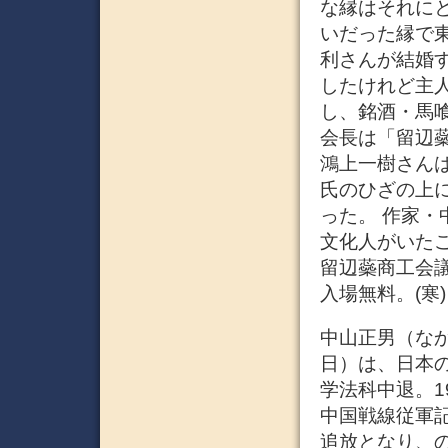
な縁はそれに
いだった縁で
利さんが結婚
したけれど主
し、銘酒・馬
会長は「留辺
鴻上一樹さん
氏のひざの上
った。 作家
文化人がいたこ
留辺蘂商工会
入場無料。(寒) 
中山正男（なかや
日）は、日本
学法科中退。1
中国戦線従軍
追放となり、