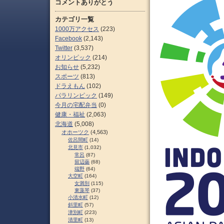
コメントありがとう
カテゴリ一覧
1000万アクセス
(223)
Facebook
(2,143)
Twitter
(3,537)
オリンピック
(214)
お知らせ
(5,232)
スポーツ
(813)
ドラえもん
(102)
パラリンピック
(149)
今月の宅配弁当
(0)
健康・福祉
(2,063)
北海道
(5,008)
オホーツク
(4,563)
佐呂間町
(14)
北見市
(1,032)
常呂
(87)
留辺蘂
(68)
端野
(64)
大空町
(164)
女満別
(115)
東藻琴
(37)
小清水町
(12)
斜里町
(57)
津別町
(223)
清里町
(13)