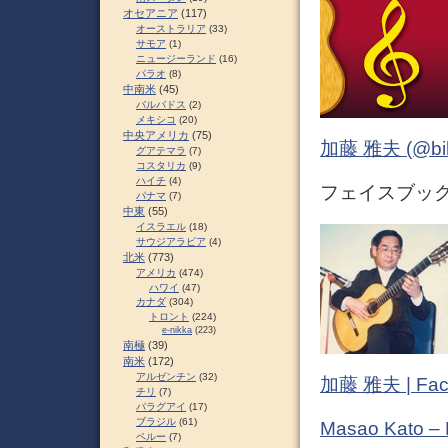
オセアニア
(117)
オーストラリア
(33)
サモア
(1)
ニュージーランド
(16)
パラオ
(8)
中南米
(45)
バルバドス
(2)
メキシコ
(20)
中央アメリカ
(75)
加藤 雅夫 (@bihor
グアテマラ
(7)
コスタリカ
(9)
ハイチ
(4)
フェイスブック (
パナマ
(7)
中東
(55)
イスラエル
(18)
サウジアラビア
(4)
北米
(773)
アメリカ
(474)
ハワイ
(47)
カナダ
(304)
トロント
(224)
e-nikka
(223)
南極
(39)
南米
(172)
アルゼンチン
(32)
加藤 雅夫 | Fac
チリ
(7)
パラグアイ
(17)
ブラジル
(61)
Masao Kato –
ペルー
(7)