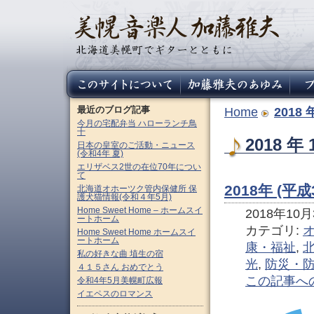
最近のブログ記事
Home
2018 
今月の宅配弁当 ハローランチ鳥
十
2018 
日本の皇室のご活動・ニュース
(令和4年 夏)
エリザベス2世の在位70年につい
て
2018年 (平
北海道オホーツク管内保健所 保
護犬猫情報(令和４年5月)
Home Sweet Home – ホームスイ
2018年10月3
ートホーム
カテゴリ:
Home Sweet Home ホームスイ
ートホーム
康・福祉
,
私の好きな曲 埴生の宿
光
,
防災・
４１５さん おめでとう
この記事へ
令和4年5月美幌町広報
イエペスのロマンス