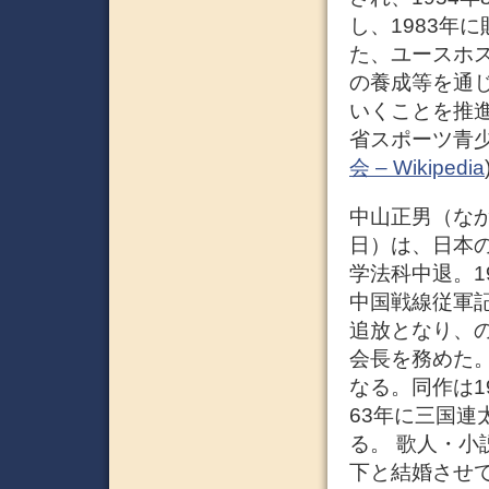
し、1983年
た、ユースホ
の養成等を通
いくことを推
省スポーツ青少
会 – Wikipedia
中山正男（なかや
日）は、日本
学法科中退。1
中国戦線従軍
追放となり、
会長を務めた
なる。同作は1
63年に三国
る。 歌人・
下と結婚させて