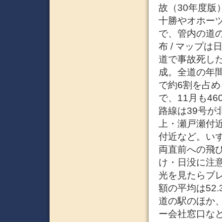
故（30年度
十勝やオホー
で、管内の道
布 / マップ
道で事故死した
成。全道の年
で約6割を占め
で、11月も4
路線は39号が
上・瀬戸瀬付近
付近など。い
両直前への飛
け・日没に注
光を見たらブ
額の平均は52
道の駅のほか
ー会社窓口など。