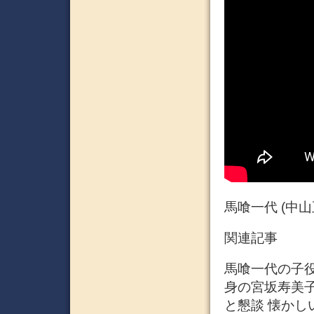
馬喰一代 (中山
関連記事
馬喰一代の子
身の宮坂寿美子
と懇談 懐かし