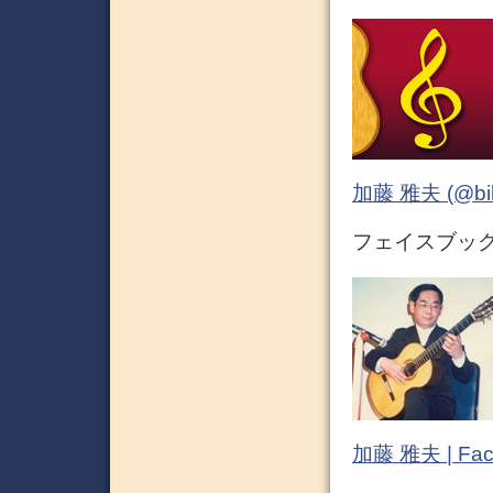
加藤 雅夫 (@bihor
フェイスブック (
加藤 雅夫 | Fac