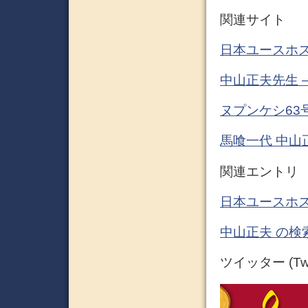
関連サイト
日本ユースホ
中山正夫先生 
ヌプンケシ63号
馬喰一代 中山
関連エントリ
日本ユースホス
中山正夫 の検
ツイッター (Twit