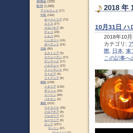
和僑会
(220)
2018 
欧州
(1,065)
アイルランド
(17)
中欧
(168)
オーストリア
(72)
スイス
(27)
10月31日 
スロパキア
(8)
チェコ
(29)
2018年10月3
トルコ
(20)
ハンガリー
(16)
カテゴリ:
ポーランド
(24)
北欧
(90)
際
,
日本
,
東
エストニア
(5)
この記事へ
スウェーデン
(27)
デンマーク
(17)
ノルウェー
(22)
フィンランド
(31)
ラトビア
(4)
リトアニア
(8)
南欧
(238)
イタリア
(136)
ギリシャ
(30)
スペイン
(86)
バチカン
(3)
東欧
(310)
ウクライナ
(39)
クロアチア
(6)
ブルガリア
(7)
ルーマニア
(6)
ロシア
(257)
サハリン
(67)
ポロナイスク
(37)