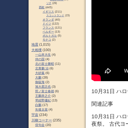
ソチ
(29)
西欧
(445)
イギリス
(211)
スコットランド
(15)
オランダ
(40)
ドイツ
(122)
フランス
(121)
ベルギー
(13)
ポルトガル
(5)
モナコ
(2)
地震
(1,015)
大相撲
(100)
一山本大生
(4)
仲の国
(4)
北の富士勝昭
(11)
北青鵬 治
(6)
大砂嵐
(6)
大鵬
(28)
御嶽海
(2)
旭大星託也
(3)
10月31日 ハロ
照ノ富士春雄
(6)
王鵬幸之介
(2)
琴紺野優紀
(13)
関連記事
白鵬
(17)
矢後太規
(4)
宇宙
(234)
10月31日 
川柳コーナー
(235)
夜祭。 古代
俳句会
(20)