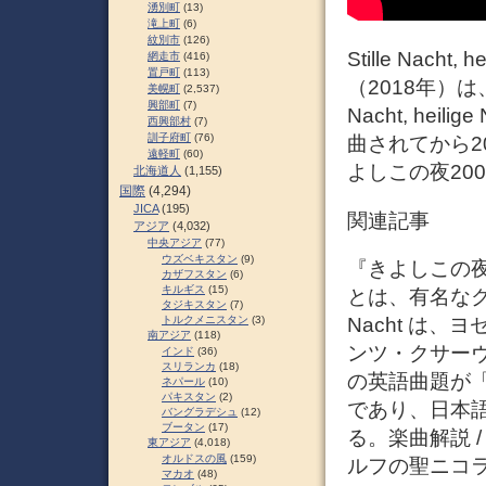
湧別町
(13)
滝上町
(6)
紋別市
(126)
Stille Nach
網走市
(416)
置戸町
(113)
（2018年）は
美幌町
(2,537)
興部町
(7)
Nacht, he
西興部村
(7)
訓子府町
(76)
曲されてから200周年
遠軽町
(60)
よしこの夜20
北海道人
(1,155)
国際
(4,294)
JICA
(195)
関連記事
アジア
(4,032)
中央アジア
(77)
ウズベキスタン
(9)
『きよしこの夜』
カザフスタン
(6)
キルギス
(15)
とは、有名なクリ
タジキスタン
(7)
Nacht は
トルクメニスタン
(3)
南アジア
(118)
ンツ・クサー
インド
(36)
スリランカ
(18)
の英語曲題が「Sil
ネパール
(10)
パキスタン
(2)
であり、日本
バングラデシュ
(12)
ブータン
(17)
る。楽曲解説 /
東アジア
(4,018)
オルドスの風
(159)
ルフの聖ニコ
マカオ
(48)