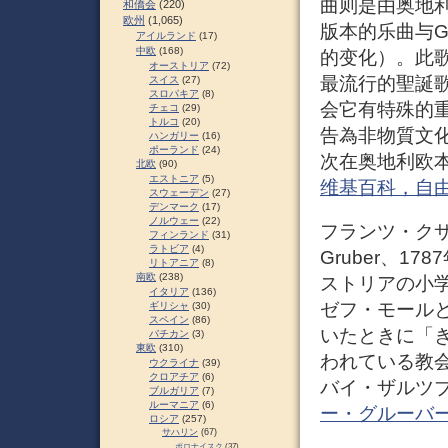
曲则是由奥地利一
和僑会
(220)
欧州
(1,065)
版本的乐曲与G
アイルランド
(17)
中欧
(168)
的变化）。此歌
オーストリア
(72)
最流行的聖誕
スイス
(27)
スロパキア
(8)
会它有特殊的重
チェコ
(29)
トルコ
(20)
告為非物質文化遺
ハンガリー
(16)
ポーランド
(24)
次在奥地利欧
北欧
(90)
エストニア
(5)
维基百科，自
スウェーデン
(27)
デンマーク
(17)
ノルウェー
(22)
フランツ・クサー
フィンランド
(31)
ラトビア
(4)
Gruber、17
リトアニア
(8)
南欧
(238)
ストリアの小
イタリア
(136)
ゼフ・モール
ギリシャ
(30)
スペイン
(86)
いたときに「
バチカン
(3)
東欧
(310)
われている教
ウクライナ
(39)
クロアチア
(6)
バイ・ザルツ
ブルガリア
(7)
ルーマニア
(6)
ー・グルーバー – 
ロシア
(257)
サハリン
(67)
ポロナイスク
(37)