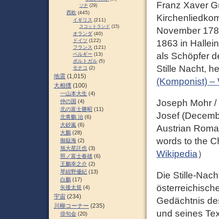
Franz Xaver Gr
ソチ
(29)
西欧
(445)
Kirchenliedkom
イギリス
(211)
スコットランド
(15)
November 1787 
オランダ
(40)
ドイツ
(122)
1863 in Hallei
フランス
(121)
als Schöpfer d
ベルギー
(13)
ポルトガル
(5)
Stille Nacht, h
モナコ
(2)
地震
(1,015)
(Komponist) – 
大相撲
(100)
一山本大生
(4)
Joseph Mohr /
仲の国
(4)
北の富士勝昭
(11)
Josef (Decemb
北青鵬 治
(6)
大砂嵐
(6)
Austrian Roman
大鵬
(28)
words to the Ch
御嶽海
(2)
旭大星託也
(3)
Wikipedia
）
照ノ富士春雄
(6)
王鵬幸之介
(2)
琴紺野優紀
(13)
Die Stille-Nach
白鵬
(17)
österreichisch
矢後太規
(4)
宇宙
(234)
Gedächtnis des
川柳コーナー
(235)
und seines Te
俳句会
(20)