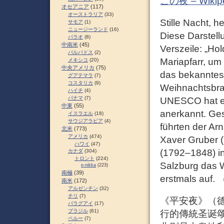
この夜 – Wikip
オセアニア
(117)
オーストラリア
(33)
Stille Nacht, 
サモア
(1)
ニュージーランド
(16)
Diese Darstell
パラオ
(8)
中南米
(45)
Verszeile: „Hol
バルバドス
(2)
Mariapfarr, um 
メキシコ
(20)
中央アメリカ
(75)
das bekanntest
グアテマラ
(7)
コスタリカ
(9)
Weihnachtsbra
ハイチ
(4)
パナマ
(7)
UNESCO hat es 
中東
(55)
anerkannt. Ges
イスラエル
(18)
サウジアラビア
(4)
führten der Ar
北米
(773)
アメリカ
(474)
Xaver Gruber (
ハワイ
(47)
(1792–1848) in 
カナダ
(304)
トロント
(224)
Salzburg das W
e-nikka
(223)
南極
(39)
erstmals auf. 
南米
(172)
アルゼンチン
(32)
チリ
(7)
《平安夜》（德語：S
パラグアイ
(17)
ブラジル
(61)
行的傳統圣诞颂
ペルー
(7)