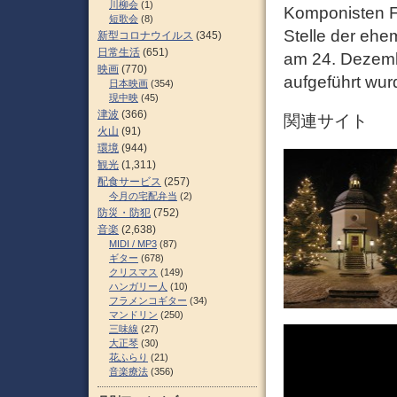
川柳会
(1)
Komponisten F
短歌会
(8)
Stelle der ehem
新型コロナウイルス
(345)
日常生活
(651)
am 24. Dezemb
映画
(770)
aufgeführt wu
日本映画
(354)
現中映
(45)
津波
(366)
関連サイト
火山
(91)
環境
(944)
観光
(1,311)
配食サービス
(257)
今月の宅配弁当
(2)
防災・防犯
(752)
音楽
(2,638)
MIDI / MP3
(87)
ギター
(678)
クリスマス
(149)
ハンガリー人
(10)
フラメンコギター
(34)
マンドリン
(250)
三味線
(27)
大正琴
(30)
花ふらり
(21)
音楽療法
(356)