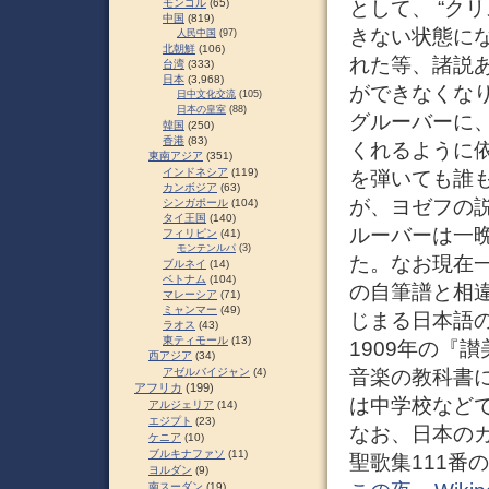
として、 “ク
モンゴル
(65)
中国
(819)
きない状態に
人民中国
(97)
北朝鮮
(106)
れた等、諸説
台湾
(333)
日本
(3,968)
ができなくなり、
日中文化交流
(105)
日本の皇室
(88)
グルーバーに
韓国
(250)
香港
(83)
くれるように
東南アジア
(351)
インドネシア
(119)
を弾いても誰
カンボジア
(63)
が、ヨゼフの
シンガポール
(104)
タイ王国
(140)
ルーバーは一
フィリピン
(41)
モンテンルパ
(3)
た。なお現在
ブルネイ
(14)
ベトナム
(104)
の自筆譜と相違
マレーシア
(71)
ミャンマー
(49)
じまる日本語
ラオス
(43)
東ティモール
(13)
1909年の『
西アジア
(34)
音楽の教科書に
アゼルバイジャン
(4)
アフリカ
(199)
は中学校など
アルジェリア
(14)
エジプト
(23)
なお、日本の
ケニア
(10)
ブルキナファソ
(11)
聖歌集111番
ヨルダン
(9)
南スーダン
(19)