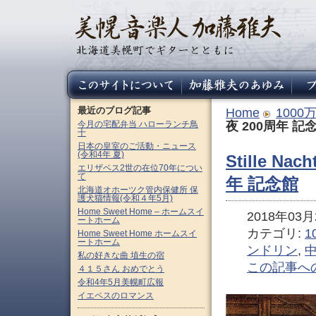
最近のブログ記事
Home
100
今月の宅配弁当 ハローランチ鳥
夜 200周年 記
十
日本の皇室のご活動・ニュース
(令和4年 夏)
Stille Na
エリザベス2世の在位70年につい
て
年 記念館
北海道オホーツク管内保健所 保
護犬猫情報(令和４年5月)
Home Sweet Home – ホームスイ
2018年03月2
ートホーム
カテゴリ:
1
Home Sweet Home ホームスイ
ートホーム
ンドリン
,
私の好きな曲 埴生の宿
この記事へ
４１５さん おめでとう
令和4年5月美幌町広報
イエペスのロマンス