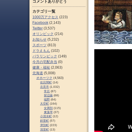
コメントありがとう
カテゴリ一覧
1000万アクセス
(223)
Facebook
(2,143)
Twitter
(3,537)
オリンピック
(214)
お知らせ
(5,232)
スポーツ
(813)
ドラえもん
(102)
パラリンピック
(149)
今月の宅配弁当
(0)
健康・福祉
(2,063)
北海道
(5,008)
オホーツク
(4,563)
佐呂間町
(14)
北見市
(1,032)
常呂
(87)
留辺蘂
(68)
端野
(64)
大空町
(164)
女満別
(115)
東藻琴
(37)
小清水町
(12)
斜里町
(57)
津別町
(223)
清里町
(13)