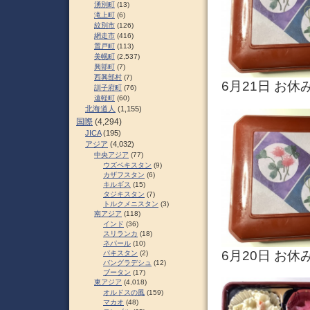
湧別町
(13)
滝上町
(6)
紋別市
(126)
網走市
(416)
置戸町
(113)
美幌町
(2,537)
興部町
(7)
西興部村
(7)
6月21日 お
訓子府町
(76)
遠軽町
(60)
北海道人
(1,155)
国際
(4,294)
JICA
(195)
アジア
(4,032)
中央アジア
(77)
ウズベキスタン
(9)
カザフスタン
(6)
キルギス
(15)
タジキスタン
(7)
トルクメニスタン
(3)
南アジア
(118)
インド
(36)
スリランカ
(18)
ネパール
(10)
6月20日 お
パキスタン
(2)
バングラデシュ
(12)
ブータン
(17)
東アジア
(4,018)
オルドスの風
(159)
マカオ
(48)