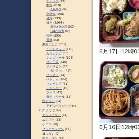
モンゴル
(65)
中国
(819)
人民中国
(97)
北朝鮮
(106)
台湾
(333)
日本
(3,968)
日中文化交流
(105)
日本の皇室
(88)
韓国
(250)
香港
(83)
東南アジア
(351)
インドネシア
(119)
6月17日12時0
カンボジア
(63)
シンガポール
(104)
タイ王国
(140)
フィリピン
(41)
モンテンルパ
(3)
ブルネイ
(14)
ベトナム
(104)
マレーシア
(71)
ミャンマー
(49)
ラオス
(43)
東ティモール
(13)
西アジア
(34)
アゼルバイジャン
(4)
アフリカ
(199)
アルジェリア
(14)
エジプト
(23)
ケニア
(10)
6月16日12時0
ブルキナファソ
(11)
ヨルダン
(9)
南スーダン
(19)