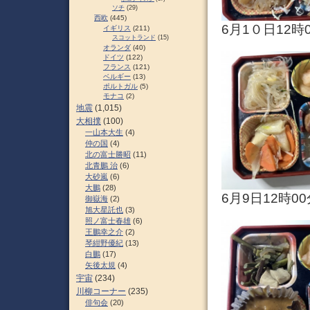
ソチ
(29)
西欧
(445)
6月1０日12時
イギリス
(211)
スコットランド
(15)
オランダ
(40)
ドイツ
(122)
フランス
(121)
ベルギー
(13)
ポルトガル
(5)
モナコ
(2)
地震
(1,015)
大相撲
(100)
一山本大生
(4)
仲の国
(4)
北の富士勝昭
(11)
北青鵬 治
(6)
大砂嵐
(6)
大鵬
(28)
6月9日12時00
御嶽海
(2)
旭大星託也
(3)
照ノ富士春雄
(6)
王鵬幸之介
(2)
琴紺野優紀
(13)
白鵬
(17)
矢後太規
(4)
宇宙
(234)
川柳コーナー
(235)
俳句会
(20)