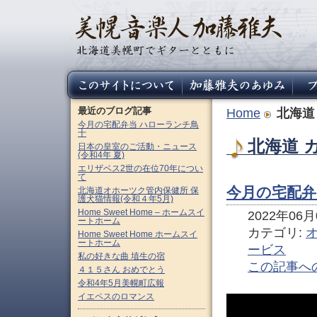
最近のブログ記事
Home
北海道
今月の宅配弁当 ハローランチ鳥
十
北海道 
日本の皇室のご活動・ニュース
(令和4年 夏)
エリザベス2世の在位70年につい
て
今月の宅配弁
北海道オホーツク管内保健所 保
護犬猫情報(令和４年5月)
Home Sweet Home – ホームスイ
2022年06月0
ートホーム
カテゴリ:
Home Sweet Home ホームスイ
ートホーム
ービス
私の好きな曲 埴生の宿
この記事へ
４１５さん おめでとう
令和4年5月美幌町広報
イエペスのロマンス