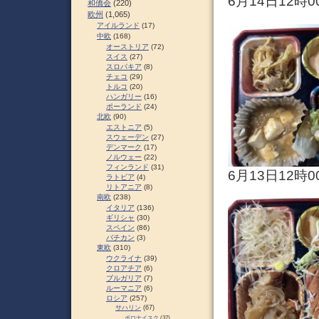
6月14日12時0
和僑会
(220)
欧州
(1,065)
アイルランド
(17)
中欧
(168)
オーストリア
(72)
スイス
(27)
スロパキア
(8)
チェコ
(29)
トルコ
(20)
ハンガリー
(16)
ポーランド
(24)
北欧
(90)
エストニア
(5)
スウェーデン
(27)
デンマーク
(17)
ノルウェー
(22)
フィンランド
(31)
6月13日12時0
ラトビア
(4)
リトアニア
(8)
南欧
(238)
イタリア
(136)
ギリシャ
(30)
スペイン
(86)
バチカン
(3)
東欧
(310)
ウクライナ
(39)
クロアチア
(6)
ブルガリア
(7)
ルーマニア
(6)
ロシア
(257)
サハリン
(67)
ポロナイスク
(37)