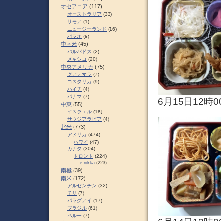
オセアニア
(117)
オーストラリア
(33)
サモア
(1)
ニュージーランド
(16)
パラオ
(8)
中南米
(45)
バルバドス
(2)
メキシコ
(20)
中央アメリカ
(75)
グアテマラ
(7)
コスタリカ
(9)
ハイチ
(4)
パナマ
(7)
6月15日12時0
中東
(55)
イスラエル
(18)
サウジアラビア
(4)
北米
(773)
アメリカ
(474)
ハワイ
(47)
カナダ
(304)
トロント
(224)
e-nikka
(223)
南極
(39)
南米
(172)
アルゼンチン
(32)
チリ
(7)
パラグアイ
(17)
ブラジル
(61)
ペルー
(7)