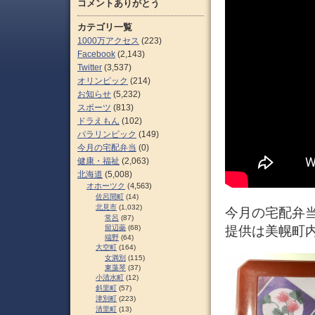
コメントありがとう
カテゴリ一覧
1000万アクセス
(223)
Facebook
(2,143)
Twitter
(3,537)
オリンピック
(214)
お知らせ
(5,232)
スポーツ
(813)
ドラえもん
(102)
パラリンピック
(149)
今月の宅配弁当
(0)
健康・福祉
(2,063)
北海道
(5,008)
オホーツク
(4,563)
佐呂間町
(14)
北見市
(1,032)
今月の宅配弁
常呂
(87)
留辺蘂
(68)
提供は美幌町内
端野
(64)
大空町
(164)
女満別
(115)
東藻琴
(37)
小清水町
(12)
斜里町
(57)
津別町
(223)
清里町
(13)