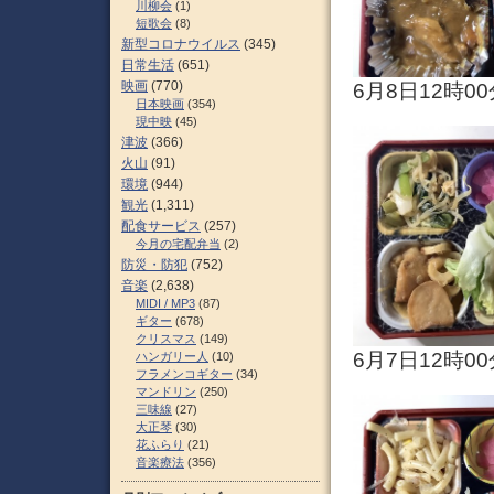
川柳会
(1)
短歌会
(8)
新型コロナウイルス
(345)
日常生活
(651)
映画
(770)
6月8日12時00
日本映画
(354)
現中映
(45)
津波
(366)
火山
(91)
環境
(944)
観光
(1,311)
配食サービス
(257)
今月の宅配弁当
(2)
防災・防犯
(752)
音楽
(2,638)
MIDI / MP3
(87)
ギター
(678)
クリスマス
(149)
6月7日12時00
ハンガリー人
(10)
フラメンコギター
(34)
マンドリン
(250)
三味線
(27)
大正琴
(30)
花ふらり
(21)
音楽療法
(356)