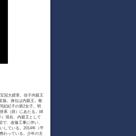
、宝冠大綬章。佳子内親王
本の皇族。身位は内親王。敬
同妃紀子の第2女子。明
の傍系（姪）にあたる。姉
年）現在、内親王として
邸で、改修工事に伴い、
いしている。2014年（平
に携わっている。少年の主