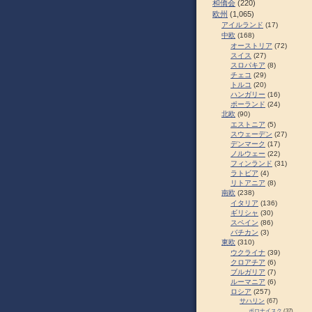
和僑会
(220)
欧州
(1,065)
アイルランド
(17)
中欧
(168)
オーストリア
(72)
スイス
(27)
スロパキア
(8)
チェコ
(29)
トルコ
(20)
ハンガリー
(16)
ポーランド
(24)
北欧
(90)
エストニア
(5)
スウェーデン
(27)
デンマーク
(17)
ノルウェー
(22)
フィンランド
(31)
ラトビア
(4)
リトアニア
(8)
南欧
(238)
イタリア
(136)
ギリシャ
(30)
スペイン
(86)
バチカン
(3)
東欧
(310)
ウクライナ
(39)
クロアチア
(6)
ブルガリア
(7)
ルーマニア
(6)
ロシア
(257)
サハリン
(67)
ポロナイスク
(37)