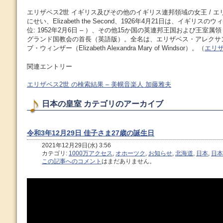
エリザベス2世 イギリス及びその他のイギリス連邦領域の女王 / エ
にせい、Elizabeth the Second、1926年4月21日は、イギリ
位: 1952年2月6日 – ）、その他15か国の英連邦王国および王室
グランド国教会の首長（英語版）。全名は、エリザベス・アレクサ
ブ・ウィンザー（Elizabeth Alexandra Mary of Windsor）。（
エリザベ
関連エントリー
エリザベス2世 の検索結果 – 美幌音楽人 加藤雅夫
日本の皇室 カテゴリのアーカイブ
令和3年12月29日 佳子さま27歳の誕生日
2021年12月29日(水) 3:56
カテゴリ:
1000万アクセス
,
オホーツク
,
お知らせ
,
北海道
,
日本
,
日本
この記事へのコメント
はまだありません。