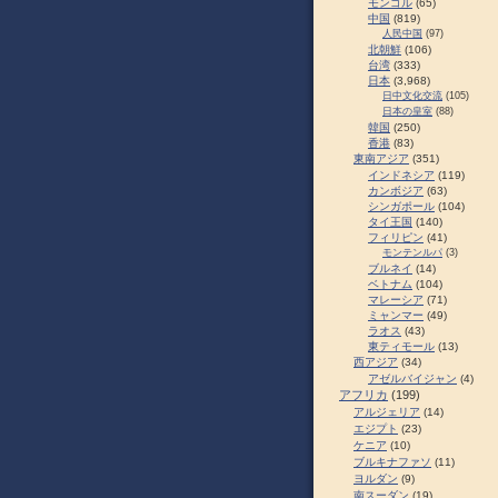
モンゴル
(65)
中国
(819)
人民中国
(97)
北朝鮮
(106)
台湾
(333)
日本
(3,968)
日中文化交流
(105)
日本の皇室
(88)
韓国
(250)
香港
(83)
東南アジア
(351)
インドネシア
(119)
カンボジア
(63)
シンガポール
(104)
タイ王国
(140)
フィリピン
(41)
モンテンルパ
(3)
ブルネイ
(14)
ベトナム
(104)
マレーシア
(71)
ミャンマー
(49)
ラオス
(43)
東ティモール
(13)
西アジア
(34)
アゼルバイジャン
(4)
アフリカ
(199)
アルジェリア
(14)
エジプト
(23)
ケニア
(10)
ブルキナファソ
(11)
ヨルダン
(9)
南スーダン
(19)