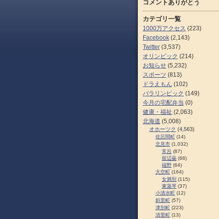
コメントありがとう
カテゴリ一覧
1000万アクセス
(223)
Facebook
(2,143)
Twitter
(3,537)
オリンピック
(214)
お知らせ
(5,232)
スポーツ
(813)
ドラえもん
(102)
パラリンピック
(149)
今月の宅配弁当
(0)
健康・福祉
(2,063)
北海道
(5,008)
オホーツク
(4,563)
佐呂間町
(14)
北見市
(1,032)
常呂
(87)
留辺蘂
(68)
端野
(64)
大空町
(164)
女満別
(115)
東藻琴
(37)
小清水町
(12)
斜里町
(57)
津別町
(223)
清里町
(13)