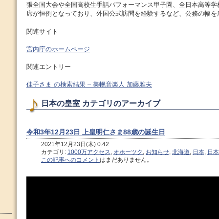
張全国大会や全国高校生手話パフォーマンス甲子園、全日本高等学
席が恒例となっており、外国公式訪問を経験するなど、公務の幅を広
関連サイト
宮内庁のホームページ
関連エントリー
佳子さま の検索結果 – 美幌音楽人 加藤雅夫
日本の皇室 カテゴリのアーカイブ
令和3年12月23日 上皇明仁さま88歳の誕生日
2021年12月23日(木) 0:42
カテゴリ:
1000万アクセス
,
オホーツク
,
お知らせ
,
北海道
,
日本
,
日本
この記事へのコメント
はまだありません。