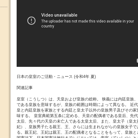
日本の皇室のご活動・ニュース (令和4年 夏)
関連記事
皇室（こうしつ）は、天皇および皇族の総称。 狭義には内廷皇族
である皇族を意味するが、皇族の範囲は時期によって異なる。 近
皇と内廷皇族を家族とする内廷と皇太子以外の皇族男子及びその家
味する。 皇室典範第五条に定める、天皇の配偶者である皇后、先
太后、先々代の天皇の未亡人である太皇太后、また、皇太子（皇太
妃）、皇族男子たる親王、王、さらには生まれながらの皇族女子で
る。親王妃、王妃は親王、王の配偶者となることをもって、皇族と
国憲法下、日本国憲法施行まで）においては、帝室（ていしつ）と