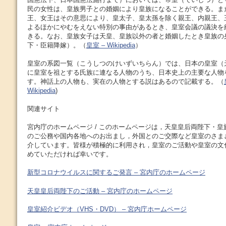
民の女性は、皇族男子との婚姻により皇族になることができる。ま
王、女王はその意思により、皇太子、皇太孫を除く親王、内親王、
よるほかにやむをえない特別の事由があるとき、皇室会議の議決を
きる。なお、皇族女子は天皇、皇族以外の者と婚姻したとき皇族の
下・臣籍降嫁）。（
皇室 – Wikipedia
）
皇室の系図一覧（こうしつのけいずいちらん）では、日本の皇室（
に皇室を祖とする氏族に連なる人物のうち、日本史上の主要な人物
す。神話上の人物も、実在の人物とする説はあるので記載する。（
Wikipedia
)
関連サイト
宮内庁のホームページ / このホームページは，天皇皇后両陛下・
のご公務や国内各地へのお出まし，外国とのご交際など皇室のさま
介しています。皆様が積極的に利用され，皇室のご活動や皇室の文
めていただければ幸いです。
新型コロナウイルスに関するご発言 – 宮内庁のホームページ
天皇皇后両陛下のご活動 – 宮内庁のホームページ
皇室紹介ビデオ（VHS・DVD） – 宮内庁ホームページ