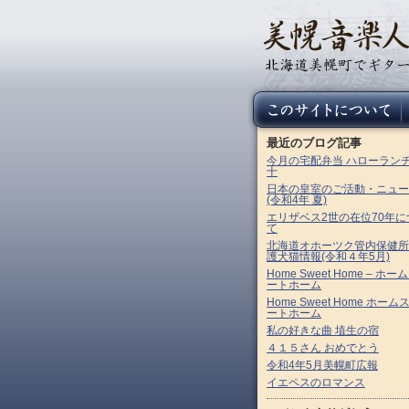
最近のブログ記事
今月の宅配弁当 ハローラン
十
日本の皇室のご活動・ニュー
(令和4年 夏)
エリザベス2世の在位70年に
て
北海道オホーツク管内保健所
護犬猫情報(令和４年5月)
Home Sweet Home – ホー
ートホーム
Home Sweet Home ホーム
ートホーム
私の好きな曲 埴生の宿
４１５さん おめでとう
令和4年5月美幌町広報
イエペスのロマンス