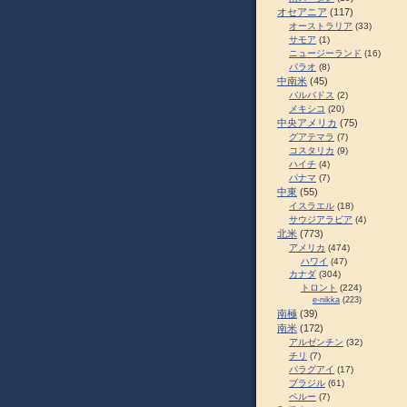
オセアニア
(117)
オーストラリア
(33)
サモア
(1)
ニュージーランド
(16)
パラオ
(8)
中南米
(45)
バルバドス
(2)
メキシコ
(20)
中央アメリカ
(75)
グアテマラ
(7)
コスタリカ
(9)
ハイチ
(4)
パナマ
(7)
中東
(55)
イスラエル
(18)
サウジアラビア
(4)
北米
(773)
アメリカ
(474)
ハワイ
(47)
カナダ
(304)
トロント
(224)
e-nikka
(223)
南極
(39)
南米
(172)
アルゼンチン
(32)
チリ
(7)
パラグアイ
(17)
ブラジル
(61)
ペルー
(7)