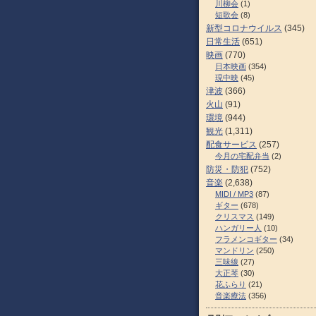
川柳会
(1)
短歌会
(8)
新型コロナウイルス
(345)
日常生活
(651)
映画
(770)
日本映画
(354)
現中映
(45)
津波
(366)
火山
(91)
環境
(944)
観光
(1,311)
配食サービス
(257)
今月の宅配弁当
(2)
防災・防犯
(752)
音楽
(2,638)
MIDI / MP3
(87)
ギター
(678)
クリスマス
(149)
ハンガリー人
(10)
フラメンコギター
(34)
マンドリン
(250)
三味線
(27)
大正琴
(30)
花ふらり
(21)
音楽療法
(356)