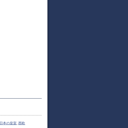
日本の皇室
,
西欧