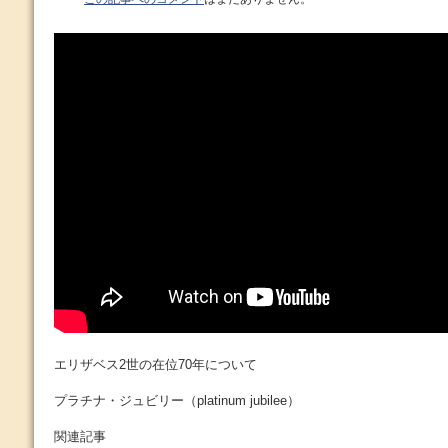
エリザベス2世の在位70年について
プラチナ・ジュビリー（platinum jubilee）
関連記事