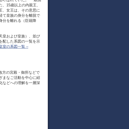
た、15歳以上の内親王、
王、女王は、その意思に
経て皇族の身分を離脱で
身分を離れる（臣籍降
天皇および皇族）、並び
を配した系図の一覧を示
皇室の系図一覧 –
皇族方の宮殿・御所などで
ざまなご活動を中心に紹
化などへの理解を一層深