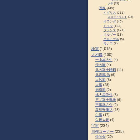
ソチ
(29)
西欧
(445)
イギリス
(211)
スコットランド
(15)
オランダ
(40)
ドイツ
(122)
フランス
(121)
ベルギー
(13)
ポルトガル
(5)
モナコ
(2)
地震
(1,015)
大相撲
(100)
一山本大生
(4)
仲の国
(4)
北の富士勝昭
(11)
北青鵬 治
(6)
大砂嵐
(6)
大鵬
(28)
御嶽海
(2)
旭大星託也
(3)
照ノ富士春雄
(6)
王鵬幸之介
(2)
琴紺野優紀
(13)
白鵬
(17)
矢後太規
(4)
宇宙
(234)
川柳コーナー
(235)
俳句会
(20)