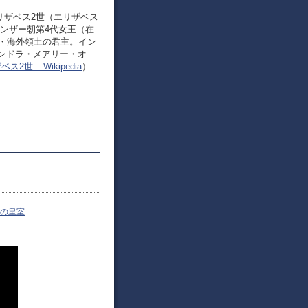
リザベス2世（エリザベス
スのウィンザー朝第4代女王（在
属領・海外領土の君主。イン
ンドラ・メアリー・オ
ス2世 – Wikipedia
）
の皇室