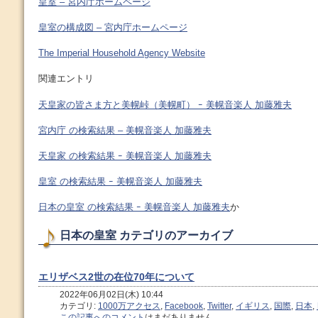
皇室 – 宮内庁ホームページ
皇室の構成図 – 宮内庁ホームページ
The Imperial Household Agency Website
関連エントリ
天皇家の皆さま方と美幌峠（美幌町） ｰ 美幌音楽人 加藤雅夫
宮内庁 の検索結果 – 美幌音楽人 加藤雅夫
天皇家 の検索結果 ｰ 美幌音楽人 加藤雅夫
皇室 の検索結果 ｰ 美幌音楽人 加藤雅夫
日本の皇室 の検索結果 ｰ 美幌音楽人 加藤雅夫
か
日本の皇室 カテゴリのアーカイブ
エリザベス2世の在位70年について
2022年06月02日(木) 10:44
カテゴリ:
1000万アクセス
,
Facebook
,
Twitter
,
イギリス
,
国際
,
日本
,
この記事へのコメント
はまだありません。