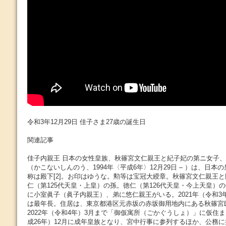
令和3年12月29日 佳子さま27歳の誕生日
関連記事
佳子内親王 日本の女性皇族、秋篠宮文仁親王と紀子妃の第ニ女子
（かこないしんのう、1994年〈平成6年〉12月29日 – ）は、日
称は殿下[2]。お印はゆうな。勲等は宝冠大綬章。秋篠宮文仁親王と
仁（第125代天皇・上皇）の孫。徳仁（第126代天皇・今上天皇）
に小室眞子（眞子内親王）、弟に悠仁親王がいる。2021年（令和3
は最年長。住居は、東京都港区元赤坂の赤坂御用地内にある秋篠宮
2022年（令和4年）3月まで「御仮寓所（ごかぐうしょ）」に仮住ま
成26年）12月に成年皇族となり、宮中行事に参列するほか、公務