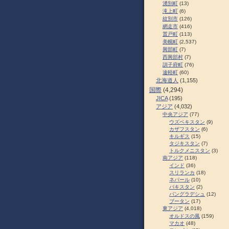
湧別町
(13)
滝上町
(6)
紋別市
(126)
網走市
(416)
置戸町
(113)
美幌町
(2,537)
興部町
(7)
西興部村
(7)
訓子府町
(76)
遠軽町
(60)
北海道人
(1,155)
国際
(4,294)
JICA
(195)
アジア
(4,032)
中央アジア
(77)
ウズベキスタン
(9)
カザフスタン
(6)
キルギス
(15)
タジキスタン
(7)
トルクメニスタン
(3)
南アジア
(118)
インド
(36)
スリランカ
(18)
ネパール
(10)
パキスタン
(2)
バングラデシュ
(12)
ブータン
(17)
東アジア
(4,018)
オルドスの風
(159)
マカオ
(48)