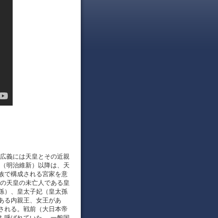
、広義には天皇とその近親
代（明治維新）以降は、天
族で構成される宮家を意
代の天皇の未亡人である皇
孫）、皇太子妃（皇太孫
ある内親王、女王があ
される。戦前（大日本帝
も呼ばれていた。 一般国