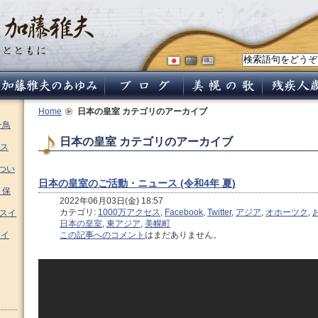
Home
日本の皇室
カテゴリのアーカイブ
チ鳥
日本の皇室 カテゴリのアーカイブ
ス
つい
日本の皇室のご活動・ニュース (令和4年 夏)
 保
2022年06月03日(金) 18:57
カテゴリ:
1000万アクセス
,
Facebook
,
Twitter
,
アジア
,
オホーツク
,
ムスイ
日本の皇室
,
東アジア
,
美幌町
スイ
この記事へのコメント
はまだありません。