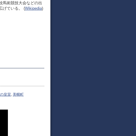
校馬術競技大会などの出
げている。 (
Wikipedia
)
の皇室
,
美幌町