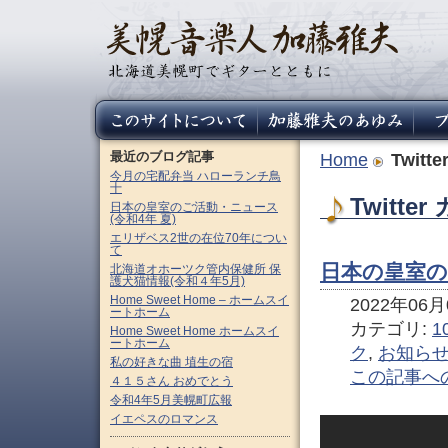
最近のブログ記事
Home
Twitte
今月の宅配弁当 ハローランチ鳥
十
Twitt
日本の皇室のご活動・ニュース
(令和4年 夏)
エリザベス2世の在位70年につい
て
日本の皇室の
北海道オホーツク管内保健所 保
護犬猫情報(令和４年5月)
Home Sweet Home – ホームスイ
2022年06月0
ートホーム
カテゴリ:
1
Home Sweet Home ホームスイ
ートホーム
ク
,
お知ら
私の好きな曲 埴生の宿
この記事へ
４１５さん おめでとう
令和4年5月美幌町広報
イエペスのロマンス