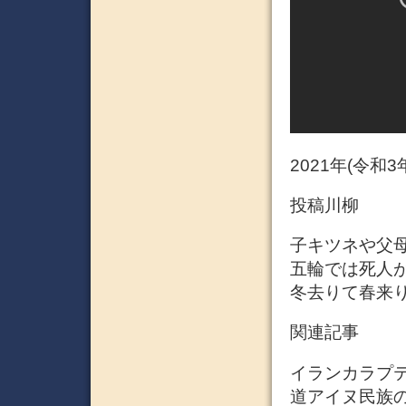
2021年(令和
投稿川柳
子キツネや父
五輪では死人
冬去りて春来り
関連記事
イランカラプテ (
道アイヌ民族