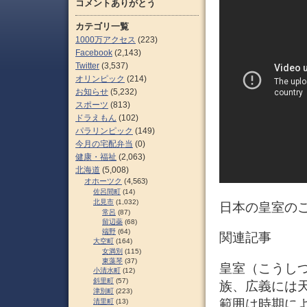
コメントありがとう
カテゴリ一覧
1000万アクセス
(223)
Facebook
(2,143)
Twitter
(3,537)
オリンピック
(214)
お知らせ
(5,232)
スポーツ
(813)
ドラえもん
(102)
パラリンピック
(149)
今月の宅配弁当
(0)
健康・福祉
(2,063)
北海道
(5,008)
オホーツク
(4,563)
佐呂間町
(14)
北見市
(1,032)
日本の皇室のご
常呂
(87)
留辺蘂
(68)
端野
(64)
関連記事
大空町
(164)
女満別
(115)
東藻琴
(37)
皇室（こうし
小清水町
(12)
斜里町
(57)
族、広義には
津別町
(223)
範囲は時期に
清里町
(13)