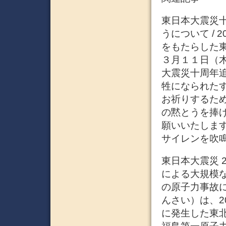
東日本大震災
うについて / 
をもたらした
３月１１日（
大震災十周年
牲になられた
お祈りするた
の黙とうを捧
願いいたしま
サイレンを吹鳴
東日本大震災 
による大規模
の原子力事故に
んさい）は、201
に発生した東