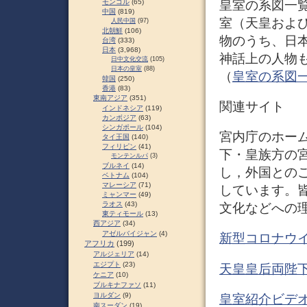
皇室の系図一
モンゴル
(65)
中国
(819)
室（天皇およ
人民中国
(97)
北朝鮮
(106)
物のうち、日
台湾
(333)
日本
(3,968)
神話上の人物
日中文化交流
(105)
日本の皇室
(88)
（
皇室の系図一覧 
韓国
(250)
香港
(83)
東南アジア
(351)
関連サイト
インドネシア
(119)
カンボジア
(63)
シンガポール
(104)
宮内庁のホーム
タイ王国
(140)
フィリピン
(41)
下・皇族方の
モンテンルパ
(3)
ブルネイ
(14)
し，外国との
ベトナム
(104)
マレーシア
(71)
しています。
ミャンマー
(49)
ラオス
(43)
文化などへの
東ティモール
(13)
西アジア
(34)
アゼルバイジャン
(4)
新型コロナウイ
アフリカ
(199)
アルジェリア
(14)
エジプト
(23)
天皇皇后両陛下
ケニア
(10)
ブルキナファソ
(11)
ヨルダン
(9)
皇室紹介ビデオ
南スーダン
(19)