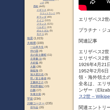
ソチ
(29)
西欧
(445)
イギリス
(211)
スコットランド
(15)
オランダ
(40)
エリザベス2世
ドイツ
(122)
フランス
(121)
ベルギー
(13)
プラチナ・ジュビリ
ポルトガル
(5)
モナコ
(2)
地震
(1,015)
関連記事
大相撲
(100)
一山本大生
(4)
エリザベス2世
仲の国
(4)
北の富士勝昭
(11)
エリザベス2世（エ
北青鵬 治
(6)
大砂嵐
(6)
1926年4月
大鵬
(28)
1952年2月6
御嶽海
(2)
旭大星託也
(3)
領・海外領土
照ノ富士春雄
(6)
王鵬幸之介
(2)
全名は、エリ
琴紺野優紀
(13)
ンザー（Elizabe
白鵬
(17)
矢後太規
(4)
ス2世 – Wikipe
宇宙
(234)
川柳コーナー
(235)
関連エントリ
俳句会
(20)