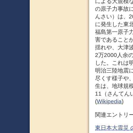
による大規模
の原子力事故に
んさい）は、201
に発生した東
福島第一原子
害であること
揺れや、大津
2万2000人
した。これは
明治三陸地震
尽くす様子や
生は、地球規
11（さんてん
(
Wikipedia
)
関連エントリ
東日本大震災 