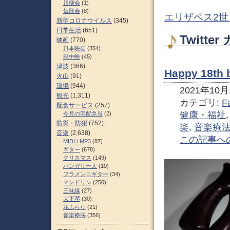
川柳会
(1)
短歌会
(8)
エリザベス2世
新型コロナウイルス
(345)
日常生活
(651)
Twitt
映画
(770)
日本映画
(354)
現中映
(45)
津波
(366)
Happy 18th
火山
(91)
環境
(944)
2021年10月1
観光
(1,311)
カテゴリ:
F
配食サービス
(257)
健康・福祉
今月の宅配弁当
(2)
防災・防犯
(752)
楽
,
音楽療
音楽
(2,638)
この記事へ
MIDI / MP3
(87)
ギター
(678)
クリスマス
(149)
ハンガリー人
(10)
フラメンコギター
(34)
マンドリン
(250)
三味線
(27)
大正琴
(30)
花ふらり
(21)
音楽療法
(356)