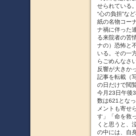
せられている。
“心の負担”な
紙の名物コー
ナ禍に伴った
る来院者の苦
ナの）恐怖と
いる。その一
らごめんなさ
反響が大きかっ
記事を転載（
の日だけで閲覧
今月23日午後
数は621とな
メントも寄せ
す」「命を救
くと思うと、
の中には、自