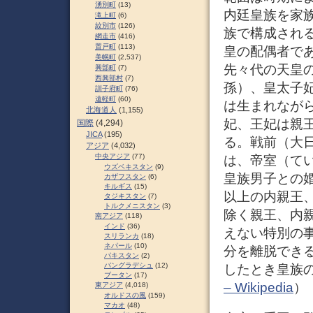
湧別町
(13)
内廷皇族を家
滝上町
(6)
紋別市
(126)
族で構成され
網走市
(416)
置戸町
(113)
皇の配偶者で
美幌町
(2,537)
先々代の天皇
興部町
(7)
西興部村
(7)
孫）、皇太子
訓子府町
(76)
遠軽町
(60)
は生まれなが
北海道人
(1,155)
妃、王妃は親
国際
(4,294)
JICA
(195)
る。戦前（大
アジア
(4,032)
中央アジア
(77)
は、帝室（て
ウズベキスタン
(9)
皇族男子との
カザフスタン
(6)
キルギス
(15)
以上の内親王
タジキスタン
(7)
トルクメニスタン
(3)
除く親王、内
南アジア
(118)
インド
(36)
えない特別の
スリランカ
(18)
ネパール
(10)
分を離脱でき
パキスタン
(2)
バングラデシュ
(12)
したとき皇族
ブータン
(17)
– Wikipedia
）
東アジア
(4,018)
オルドスの風
(159)
マカオ
(48)