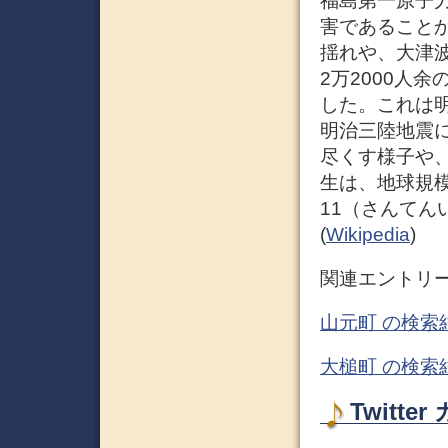
福島第一原子
害であること
揺れや、大津
2万2000人
した。これは
明治三陸地震
尽くす様子や
生は、地球規
11（さんてん
(
Wikipedia
)
関連エントリ
山元町 の検索
大槌町 の検索
Twitt