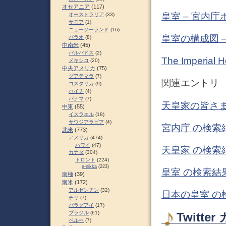
オセアニア
(117)
皇室 – 宮内
オーストラリア
(33)
サモア
(1)
ニュージーランド
(16)
皇室の構成図 
パラオ
(8)
中南米
(45)
バルバドス
(2)
The Imperial 
メキシコ
(20)
中央アメリカ
(75)
グアテマラ
(7)
関連エントリ
コスタリカ
(9)
ハイチ
(4)
パナマ
(7)
天皇家の皆さま
中東
(55)
イスラエル
(18)
サウジアラビア
(4)
宮内庁 の検索
北米
(773)
アメリカ
(474)
ハワイ
(47)
天皇家 の検索
カナダ
(304)
トロント
(224)
e-nikka
(223)
皇室 の検索結果
南極
(39)
南米
(172)
アルゼンチン
(32)
日本の皇室 の
チリ
(7)
パラグアイ
(17)
ブラジル
(61)
Twitt
ペルー
(7)