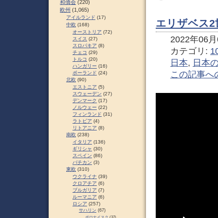
和僑会
(220)
欧州
(1,065)
アイルランド
(17)
エリザベス2
中欧
(168)
オーストリア
(72)
2022年06月0
スイス
(27)
スロパキア
(8)
カテゴリ:
1
チェコ
(29)
トルコ
(20)
日本
,
日本
ハンガリー
(16)
この記事へ
ポーランド
(24)
北欧
(90)
エストニア
(5)
スウェーデン
(27)
デンマーク
(17)
ノルウェー
(22)
フィンランド
(31)
ラトビア
(4)
リトアニア
(8)
南欧
(238)
イタリア
(136)
ギリシャ
(30)
スペイン
(86)
バチカン
(3)
東欧
(310)
ウクライナ
(39)
クロアチア
(6)
ブルガリア
(7)
ルーマニア
(6)
ロシア
(257)
サハリン
(67)
ポロナイスク
(37)