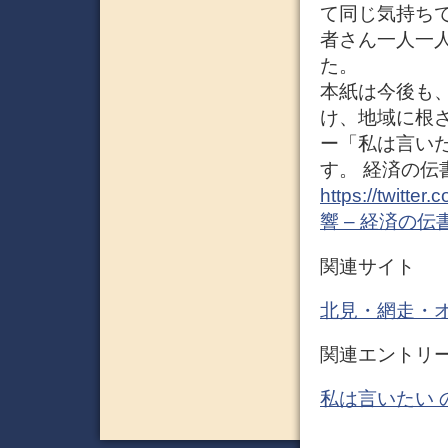
て同じ気持ち
者さん一人一
た。
本紙は今後も
け、地域に根
ー「私は言いた
す。 経済の
https://twitter.
響 – 経済の伝
関連サイト
北見・網走・
関連エントリ
私は言いたい 