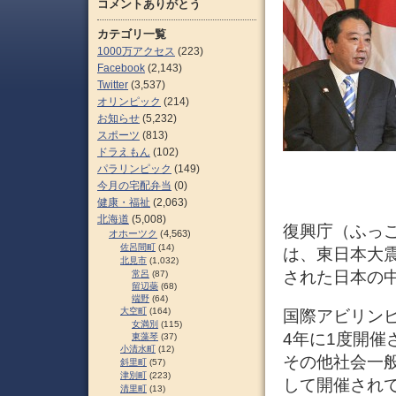
コメントありがとう
カテゴリ一覧
1000万アクセス
(223)
Facebook
(2,143)
Twitter
(3,537)
オリンピック
(214)
お知らせ
(5,232)
スポーツ
(813)
ドラえもん
(102)
パラリンピック
(149)
今月の宅配弁当
(0)
健康・福祉
(2,063)
北海道
(5,008)
復興庁（ふっこうち
オホーツク
(4,563)
佐呂間町
(14)
は、東日本大
北見市
(1,032)
された日本の
常呂
(87)
留辺蘂
(68)
端野
(64)
大空町
(164)
国際アビリンピック（
女満別
(115)
4年に1度開
東藻琴
(37)
小清水町
(12)
その他社会一
斜里町
(57)
津別町
(223)
して開催され
清里町
(13)