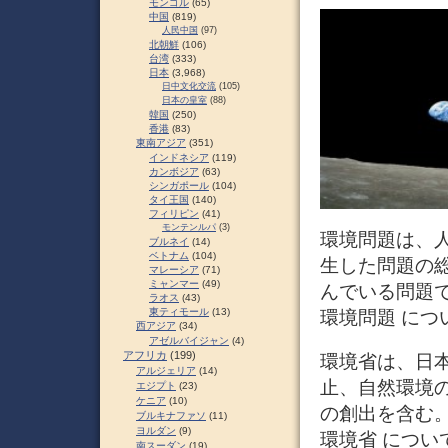
モンゴル
(65)
中国
(819)
人民中国
(97)
北朝鮮
(106)
台湾
(333)
日本
(3,968)
日中文化交流
(105)
日本の皇室
(88)
韓国
(250)
香港
(83)
東南アジア
(351)
インドネシア
(119)
カンボジア
(63)
シンガポール
(104)
タイ王国
(140)
フィリピン
(41)
モンテンルパ
(3)
環境問題は、
ブルネイ
(14)
ベトナム
(104)
生した問題の
マレーシア
(71)
ミャンマー
(49)
んでいる問題
ラオス
(43)
東ティモール
(13)
環境問題 につ
西アジア
(34)
アゼルバイジャン
(4)
アフリカ
(199)
環境省は、日
アルジェリア
(14)
止、自然環境
エジプト
(23)
ケニア
(10)
の創出を含む
ブルキナファソ
(11)
ヨルダン
(9)
環境省 につい
南スーダン
(19)