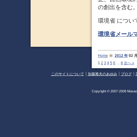
の創出を含む。
環境省 につい
環境省メールマ
Home
2012 年
02
1
2
3
4
5
6
…
8
次へ »
このサイトについて
加藤雅夫のあゆみ
ブログ
Copyright © 2007-2008 Masao 