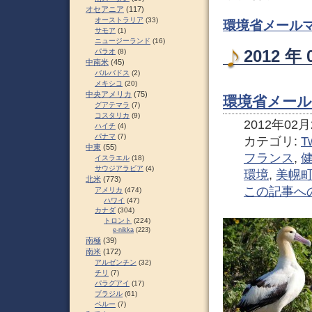
オセアニア
(117)
オーストラリア
(33)
環境省メールマ
サモア
(1)
ニュージーランド
(16)
2012 
パラオ
(8)
中南米
(45)
バルバドス
(2)
メキシコ
(20)
中央アメリカ
(75)
環境省メール
グアテマラ
(7)
コスタリカ
(9)
2012年02月2
ハイチ
(4)
パナマ
(7)
カテゴリ:
Tw
中東
(55)
フランス
,
イスラエル
(18)
サウジアラビア
(4)
環境
,
美幌
北米
(773)
この記事へ
アメリカ
(474)
ハワイ
(47)
カナダ
(304)
トロント
(224)
e-nikka
(223)
南極
(39)
南米
(172)
アルゼンチン
(32)
チリ
(7)
パラグアイ
(17)
ブラジル
(61)
ペルー
(7)