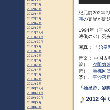
2012年6月
2012年5月
紀元前202年
2012年4月
朝
の支配が開
2012年3月
2012年2月
2012年1月
1994年（平
2011年12月
溥儀の弟）死
2011年11月
2011年10月
写真： 「
始皇
2011年9月
2011年8月
2011年7月
音楽： 中国古
2011年6月
箫）、
夕阳箫
2011年5月
2011年4月
琶）、
渔樵问
2011年3月
筝）、
平沙落
2011年2月
2011年1月
「始皇帝、劉
2010年12月
2010年11月
2012 
2010年10月
2010年9月
2010年8月