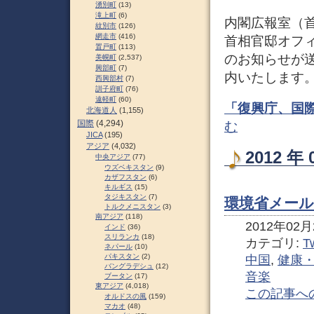
湧別町
(13)
滝上町
(6)
内閣広報室（
紋別市
(126)
網走市
(416)
首相官邸オフィ
置戸町
(113)
のお知らせが
美幌町
(2,537)
興部町
(7)
内いたします
西興部村
(7)
訓子府町
(76)
遠軽町
(60)
「復興庁、国
北海道人
(1,155)
国際
(4,294)
む
JICA
(195)
アジア
(4,032)
2012 
中央アジア
(77)
ウズベキスタン
(9)
カザフスタン
(6)
キルギス
(15)
タジキスタン
(7)
環境省メール
トルクメニスタン
(3)
南アジア
(118)
2012年02月2
インド
(36)
スリランカ
(18)
カテゴリ:
Tw
ネパール
(10)
パキスタン
(2)
中国
,
健康
バングラデシュ
(12)
音楽
ブータン
(17)
東アジア
(4,018)
この記事へ
オルドスの風
(159)
マカオ
(48)