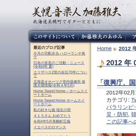
最近のブログ記事
Home
2012 
今月の宅配弁当 ハローランチ鳥
十
2012 
日本の皇室のご活動・ニュース
(令和4年 夏)
エリザベス2世の在位70年につい
て
「復興庁、
北海道オホーツク管内保健所 保
護犬猫情報(令和４年5月)
Home Sweet Home – ホームスイ
2012年02月2
ートホーム
カテゴリ:
Tw
Home Sweet Home ホームスイ
ートホーム
パラリンピ
私の好きな曲 埴生の宿
災・防犯
,
４１５さん おめでとう
この記事へ
令和4年5月美幌町広報
イエペスのロマンス