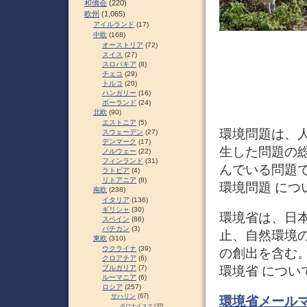
和僑会
(220)
欧州
(1,065)
アイルランド
(17)
中欧
(168)
オーストリア
(72)
スイス
(27)
スロパキア
(8)
チェコ
(29)
トルコ
(20)
ハンガリー
(16)
ポーランド
(24)
北欧
(90)
エストニア
(5)
環境問題は、
スウェーデン
(27)
デンマーク
(17)
生した問題の
ノルウェー
(22)
フィンランド
(31)
んでいる問題
ラトビア
(4)
リトアニア
(8)
環境問題 につ
南欧
(238)
イタリア
(136)
ギリシャ
(30)
環境省は、日
スペイン
(86)
バチカン
(3)
止、自然環境
東欧
(310)
ウクライナ
(39)
の創出を含む
クロアチア
(6)
ブルガリア
(7)
環境省 につい
ルーマニア
(6)
ロシア
(257)
サハリン
(67)
環境省メールマ
ポロナイスク
(37)