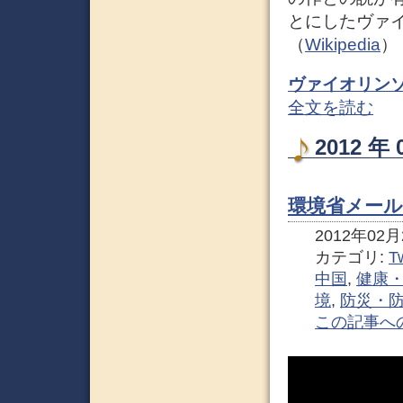
とにしたヴァ
（
Wikipedia
）
ヴァイオリンソナ
全文を読む
2012 
環境省メール
2012年02月2
カテゴリ:
Tw
中国
,
健康
境
,
防災・
この記事へ