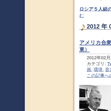
ロシア５人組の
む
2012 
アメリカ合
東）
2012年02月2
カテゴリ:
Tw
画
,
環境
,
音
この記事へ