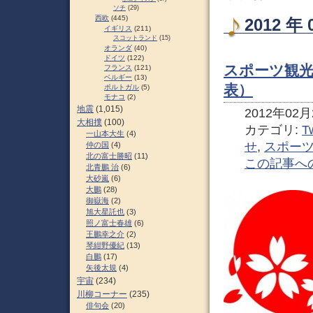
ソチ
(29)
西欧
(445)
2012 
イギリス
(211)
スコットランド
(15)
オランダ
(40)
ドイツ
(122)
スポーツ観
フランス
(121)
ベルギー
(13)
表）
ポルトガル
(5)
モナコ
(2)
地震
(1,015)
2012年02月2
大相撲
(100)
カテゴリ:
Tw
一山本大生
(4)
せ
,
スポー
仲の国
(4)
北の富士勝昭
(11)
この記事へ
北青鵬 治
(6)
大砂嵐
(6)
大鵬
(28)
御嶽海
(2)
旭大星託也
(3)
照ノ富士春雄
(6)
王鵬幸之介
(2)
琴紺野優紀
(13)
白鵬
(17)
矢後太規
(4)
宇宙
(234)
川柳コーナー
(235)
俳句会
(20)