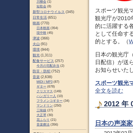
川柳会
(1)
短歌会
(8)
スポーツ観光
新型コロナウイルス
(345)
観光庁が201
日常生活
(651)
映画
(770)
的に活躍する
日本映画
(354)
として任命す
現中映
(45)
津波
(366)
的とする。（
W
火山
(91)
環境
(944)
日本の観光庁（
観光
(1,311)
配食サービス
(257)
日配信）が送
今月の宅配弁当
(2)
お知らせいた
防災・防犯
(752)
音楽
(2,638)
MIDI / MP3
(87)
スポーツ観光
ギター
(678)
全文を読む
クリスマス
(149)
ハンガリー人
(10)
フラメンコギター
(34)
2012 
マンドリン
(250)
三味線
(27)
大正琴
(30)
花ふらり
(21)
日本の声楽家
音楽療法
(356)