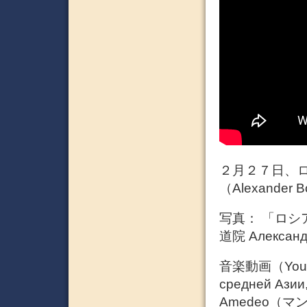
２月２７日、
（Alexander B
写真： 「ロシ
道院 Александ
音楽動画（Yo
средней Азии,
Amedeo（