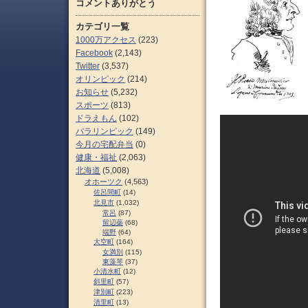
コメントありがとう
カテゴリ一覧
1000万アクセス
(223)
Facebook
(2,143)
Twitter
(3,537)
オリンピック
(214)
お知らせ
(5,232)
スポーツ
(813)
ドラえもん
(102)
パラリンピック
(149)
今月の宅配弁当
(0)
健康・福祉
(2,063)
北海道
(5,008)
オホーツク
(4,563)
佐呂間町
(14)
北見市
(1,032)
常呂
(87)
留辺蘂
(68)
端野
(64)
大空町
(164)
女満別
(115)
東藻琴
(37)
小清水町
(12)
斜里町
(57)
津別町
(223)
清里町
(13)