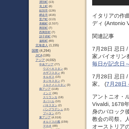
湧別町
(13)
滝上町
(6)
紋別市
(126)
イタリアの作
網走市
(416)
置戸町
(113)
ディ (Antonio V
美幌町
(2,537)
興部町
(7)
西興部村
(7)
関連記事
訓子府町
(76)
遠軽町
(60)
北海道人
(1,155)
7月28日 忌日
国際
(4,294)
家,バイオリン奏
JICA
(195)
アジア
(4,032)
毎日が記念日
中央アジア
(77)
ウズベキスタン
(9)
カザフスタン
(6)
7月28日 忌日
キルギス
(15)
タジキスタン
(7)
家。 (
7月28日 –
トルクメニスタン
(3)
南アジア
(118)
インド
(36)
アントニオ・ルー
スリランカ
(18)
ネパール
(10)
Vivaldi, 
パキスタン
(2)
バングラデシュ
(12)
身のバロック
ブータン
(17)
東アジア
(4,018)
教会の司祭。人
オルドスの風
(159)
オーストリア
マカオ
(48)