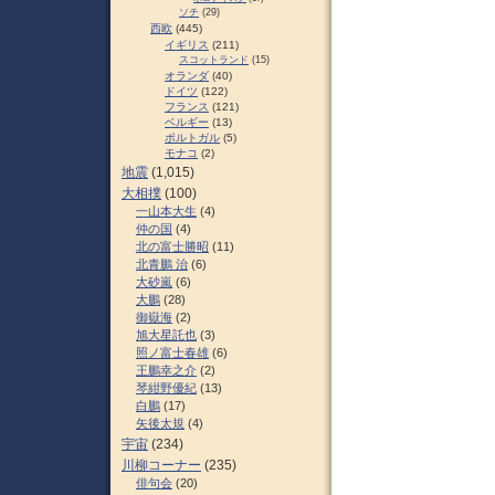
ソチ
(29)
西欧
(445)
イギリス
(211)
スコットランド
(15)
オランダ
(40)
ドイツ
(122)
フランス
(121)
ベルギー
(13)
ポルトガル
(5)
モナコ
(2)
地震
(1,015)
大相撲
(100)
一山本大生
(4)
仲の国
(4)
北の富士勝昭
(11)
北青鵬 治
(6)
大砂嵐
(6)
大鵬
(28)
御嶽海
(2)
旭大星託也
(3)
照ノ富士春雄
(6)
王鵬幸之介
(2)
琴紺野優紀
(13)
白鵬
(17)
矢後太規
(4)
宇宙
(234)
川柳コーナー
(235)
俳句会
(20)