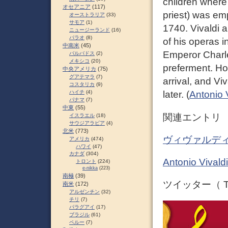
children where
オセアニア
(117)
priest) was em
オーストラリア
(33)
サモア
(1)
1740. Vivaldi 
ニュージーランド
(16)
パラオ
(8)
of his operas 
中南米
(45)
Emperor Charle
バルバドス
(2)
メキシコ
(20)
preferment. Ho
中央アメリカ
(75)
グアテマラ
(7)
arrival, and Vi
コスタリカ
(9)
ハイチ
(4)
later. (
Antonio 
パナマ
(7)
中東
(55)
関連エントリ
イスラエル
(18)
サウジアラビア
(4)
北米
(773)
ヴィヴァルディ
アメリカ
(474)
ハワイ
(47)
カナダ
(304)
Antonio Vi
トロント
(224)
e-nikka
(223)
南極
(39)
ツイッター（ Tw
南米
(172)
アルゼンチン
(32)
チリ
(7)
パラグアイ
(17)
ブラジル
(61)
ペルー
(7)