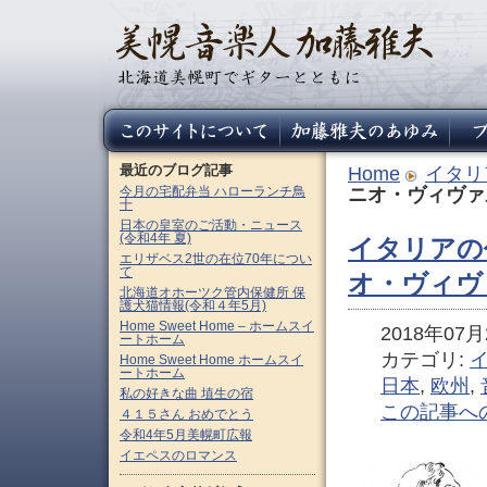
最近のブログ記事
Home
イタリ
今月の宅配弁当 ハローランチ鳥
ニオ・ヴィヴァルディ
十
日本の皇室のご活動・ニュース
(令和4年 夏)
イタリアの
エリザベス2世の在位70年につい
て
オ・ヴィヴァルデ
北海道オホーツク管内保健所 保
護犬猫情報(令和４年5月)
Home Sweet Home – ホームスイ
2018年07月2
ートホーム
カテゴリ:
Home Sweet Home ホームスイ
ートホーム
日本
,
欧州
,
私の好きな曲 埴生の宿
この記事へ
４１５さん おめでとう
令和4年5月美幌町広報
イエペスのロマンス