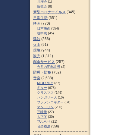
川柳会
(1)
短歌会
(8)
新型コロナウイルス
(345)
日常生活
(651)
映画
(770)
日本映画
(354)
現中映
(45)
津波
(366)
火山
(91)
環境
(944)
観光
(1,311)
配食サービス
(257)
今月の宅配弁当
(2)
防災・防犯
(752)
音楽
(2,638)
MIDI / MP3
(87)
ギター
(678)
クリスマス
(149)
ハンガリー人
(10)
フラメンコギター
(34)
マンドリン
(250)
三味線
(27)
大正琴
(30)
花ふらり
(21)
音楽療法
(356)