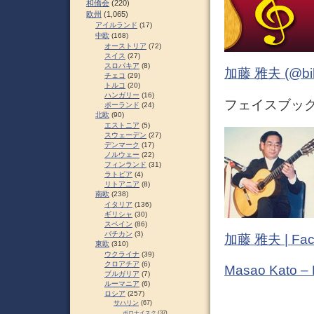
和僑会
(220)
欧州
(1,065)
アイルランド
(17)
中欧
(168)
オーストリア
(72)
スイス
(27)
スロパキア
(8)
加藤 雅夫 (@bihor
チェコ
(29)
トルコ
(20)
ハンガリー
(16)
フェイスブック 
ポーランド
(24)
北欧
(90)
エストニア
(5)
スウェーデン
(27)
デンマーク
(17)
ノルウェー
(22)
フィンランド
(31)
ラトビア
(4)
リトアニア
(8)
南欧
(238)
イタリア
(136)
ギリシャ
(30)
スペイン
(86)
バチカン
(3)
加藤 雅夫 | Fac
東欧
(310)
ウクライナ
(39)
クロアチア
(6)
Masao Kato –
ブルガリア
(7)
ルーマニア
(6)
ロシア
(257)
サハリン
(67)
ポロナイスク
(37)