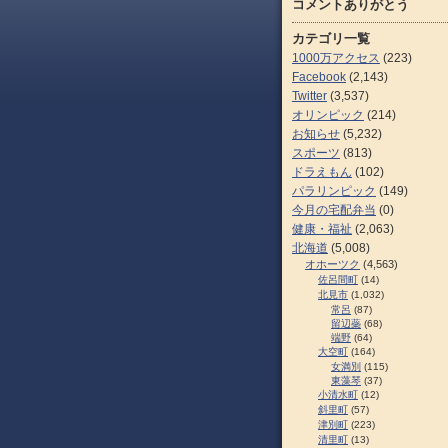
コメントありがとう
カテゴリ一覧
1000万アクセス
(223)
Facebook
(2,143)
Twitter
(3,537)
オリンピック
(214)
お知らせ
(5,232)
スポーツ
(813)
ドラえもん
(102)
パラリンピック
(149)
今月の宅配弁当
(0)
健康・福祉
(2,063)
北海道
(5,008)
オホーツク
(4,563)
佐呂間町
(14)
北見市
(1,032)
常呂
(87)
留辺蘂
(68)
端野
(64)
大空町
(164)
女満別
(115)
東藻琴
(37)
小清水町
(12)
斜里町
(57)
津別町
(223)
清里町
(13)