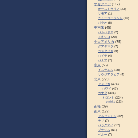
オセアニア
(117)
オーストラリア
(33)
サモア
(1)
ニュージーランド
(16)
パラオ
(8)
中南米
(45)
バルバドス
(2)
メキシコ
(20)
中央アメリカ
(75)
グアテマラ
(7)
コスタリカ
(9)
ハイチ
(4)
パナマ
(7)
中東
(55)
イスラエル
(18)
サウジアラビア
(4)
北米
(773)
アメリカ
(474)
ハワイ
(47)
カナダ
(304)
トロント
(224)
e-nikka
(223)
南極
(39)
南米
(172)
アルゼンチン
(32)
チリ
(7)
パラグアイ
(17)
ブラジル
(61)
ペルー
(7)