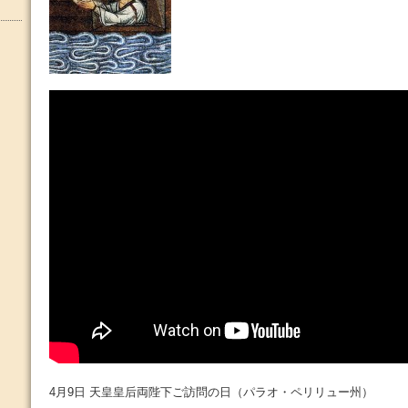
4月9日 天皇皇后両陛下ご訪問の日（パラオ・ペリリュー州）