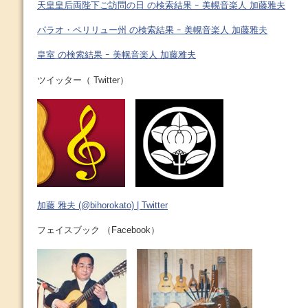
天皇皇后両陛下ご訪問の日 の検索結果 ｰ 美幌音楽人 加藤雅夫
パラオ・ペリリュー州 の検索結果 ｰ 美幌音楽人 加藤雅夫
皇室 の検索結果 ｰ 美幌音楽人 加藤雅夫
ツイッター（ Twitter）
加藤 雅夫 (@bihorokato) | Twitter
フェイスブック （Facebook）