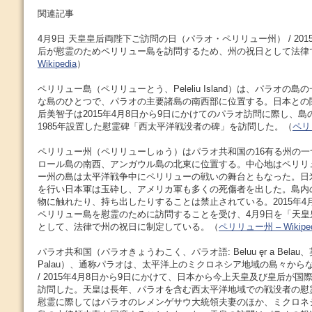
関連記事
4月9日 天皇皇后両陛下ご訪問の日（パラオ・ペリリュー州） / 201
后が慰霊のためペリリュー島を訪問するため、州の祝日として法律
Wikipedia
）
ペリリュー島（ペリリューとう、Peleliu Island）は、パラオの
な島のひとつで、パラオの主要諸島の南西部に位置する。日本との関
后美智子は2015年4月8日から9日にかけてのパラオ訪問に際し、
1985年設置した慰霊碑「西太平洋戦没者の碑」を訪問した。（
ペリリ
ペリリュー州（ペリリューしゅう）はパラオ共和国の16有る州の
ロール島の南西、アンガウル島の北東に位置する。中心地はペリリュ
ー州の島は太平洋戦争中にペリリューの戦いの舞台ともなった。日
を行い日本軍は玉砕し、アメリカ軍も多くの死傷者を出した。島内
物に触れたり、持ち出したりすることは禁止されている。2015年4
ペリリュー島を慰霊のために訪問することを受け、4月9日を「天
として、法律で州の祝日に制定している。（
ペリリュー州 – Wikiped
パラオ共和国（パラオきょうわこく、パラオ語: Beluu ęr a Belau、英語: 
Palau）、通称パラオは、太平洋上のミクロネシア地域の島々から
/ 2015年4月8日から9日にかけて、日本から今上天皇及び皇后が
訪問した。天皇は長年、パラオを含む西太平洋地域での戦没者の慰
慰霊に際してはパラオのレメンゲサウ大統領夫妻のほか、ミクロネ