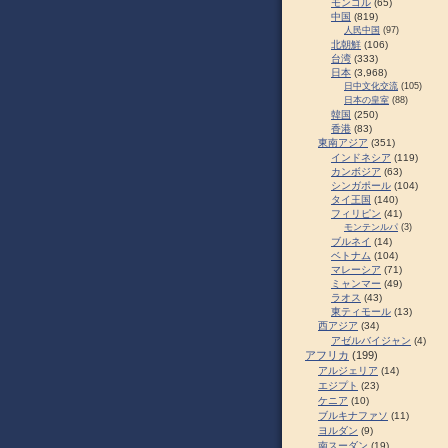
モンゴル
(65)
中国
(819)
人民中国
(97)
北朝鮮
(106)
台湾
(333)
日本
(3,968)
日中文化交流
(105)
日本の皇室
(88)
韓国
(250)
香港
(83)
東南アジア
(351)
インドネシア
(119)
カンボジア
(63)
シンガポール
(104)
タイ王国
(140)
フィリピン
(41)
モンテンルパ
(3)
ブルネイ
(14)
ベトナム
(104)
マレーシア
(71)
ミャンマー
(49)
ラオス
(43)
東ティモール
(13)
西アジア
(34)
アゼルバイジャン
(4)
アフリカ
(199)
アルジェリア
(14)
エジプト
(23)
ケニア
(10)
ブルキナファソ
(11)
ヨルダン
(9)
南スーダン
(19)