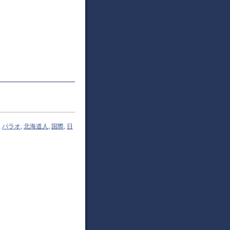
,
パラオ
,
北海道人
,
国際
,
日