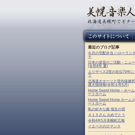
最近のブログ記事
今月の宅配弁当 ハローラン
十
日本の皇室のご活動・ニュー
(令和4年 夏)
エリザベス2世の在位70年に
て
北海道オホーツク管内保健所
護犬猫情報(令和４年5月)
Home Sweet Home – ホー
ートホーム
Home Sweet Home ホーム
ートホーム
私の好きな曲 埴生の宿
４１５さん おめでとう
令和4年5月美幌町広報
イエペスのロマンス