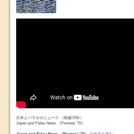
日本とパラオのニュース （戦後70年）
Japan and Palau News （Postwar ’70）
Japan and Palau News （Postwar ’70）
の全文を読む