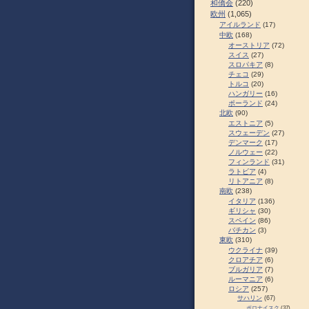
和僑会
(220)
欧州
(1,065)
アイルランド
(17)
中欧
(168)
オーストリア
(72)
スイス
(27)
スロパキア
(8)
チェコ
(29)
トルコ
(20)
ハンガリー
(16)
ポーランド
(24)
北欧
(90)
エストニア
(5)
スウェーデン
(27)
デンマーク
(17)
ノルウェー
(22)
フィンランド
(31)
ラトビア
(4)
リトアニア
(8)
南欧
(238)
イタリア
(136)
ギリシャ
(30)
スペイン
(86)
バチカン
(3)
東欧
(310)
ウクライナ
(39)
クロアチア
(6)
ブルガリア
(7)
ルーマニア
(6)
ロシア
(257)
サハリン
(67)
ポロナイスク
(37)