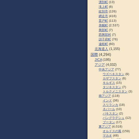
湧別町
(13)
滝上町
(6)
紋別市
(126)
網走市
(416)
置戸町
(113)
美幌町
(2,537)
興部町
(7)
西興部村
(7)
訓子府町
(76)
遠軽町
(60)
北海道人
(1,155)
国際
(4,294)
JICA
(195)
アジア
(4,032)
中央アジア
(77)
ウズベキスタン
(9)
カザフスタン
(6)
キルギス
(15)
タジキスタン
(7)
トルクメニスタン
(3)
南アジア
(118)
インド
(36)
スリランカ
(18)
ネパール
(10)
パキスタン
(2)
バングラデシュ
(12)
ブータン
(17)
東アジア
(4,018)
オルドスの風
(159)
マカオ
(48)