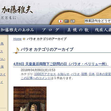
Home
パラオ
カテゴリのアーカイブ
チ鳥
パラオ カテゴリのアーカイブ
ス
つい
4月9日 天皇皇后両陛下ご訪問の日（パラオ・ペリリュー州）
 保
2018年04月09日(月) 0:53
カテゴリ:
1000万アクセス
,
お知らせ
,
パラオ
,
国際
,
日本
,
日本の皇室
ムスイ
この記事へのコメント
は 1 件あります。
スイ