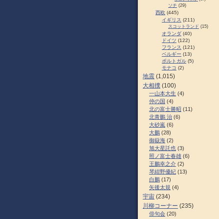
ソチ
(29)
西欧
(445)
イギリス
(211)
スコットランド
(15)
オランダ
(40)
ドイツ
(122)
フランス
(121)
ベルギー
(13)
ポルトガル
(5)
モナコ
(2)
地震
(1,015)
大相撲
(100)
一山本大生
(4)
仲の国
(4)
北の富士勝昭
(11)
北青鵬 治
(6)
大砂嵐
(6)
大鵬
(28)
御嶽海
(2)
旭大星託也
(3)
照ノ富士春雄
(6)
王鵬幸之介
(2)
琴紺野優紀
(13)
白鵬
(17)
矢後太規
(4)
宇宙
(234)
川柳コーナー
(235)
俳句会
(20)