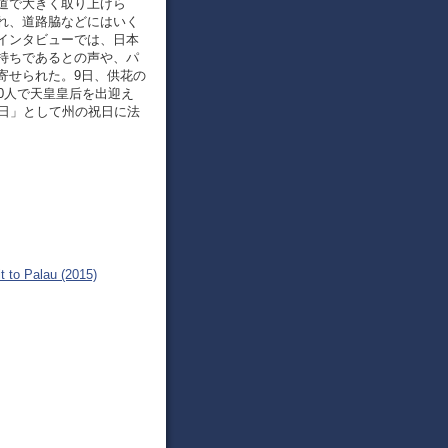
道で大きく取り上げら
れ、道路脇などにはいく
インタビューでは、日本
持ちであるとの声や、パ
寄せられた。9日、供花の
0人で天皇皇后を出迎え
の日」として州の祝日に法
t to Palau (2015)