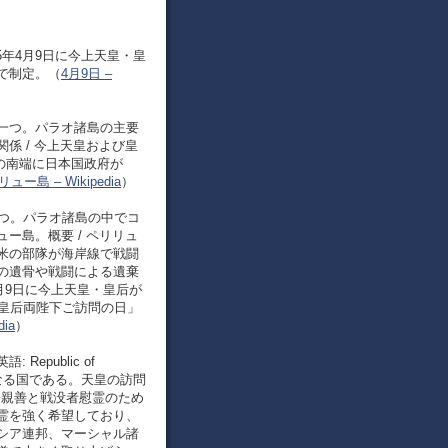
5年4月9日に今上天皇・皇
で制定。（
4月9日 –
島の一つ。パラオ諸島の主要
係 / 今上天皇および皇
島の南端に日本国政府が
ュー島 – Wikipedia
）
一つ。パラオ諸島の中でコ
ー島。概要 / ペリリュ
米の部隊が海岸線で戦闘
の遺骨や戦闘による遺棄
月9日に今上天皇・皇后が
皇皇后両陛下ご訪問の日」
ia
）
Republic of
なる国である。天皇の訪問
国際親善と戦没者慰霊のため
霊を強く希望しており、
シア連邦、マーシャル諸