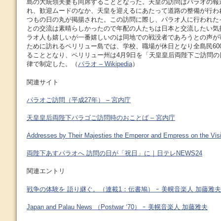
島の大統領夫妻も同席することとなった。天皇の訪問はパラオの報
れ、歓迎ムードのなか、天皇を迎えるにあたって道路の整備が行わ
つもの日の丸が掲揚された。この訪問に際し、パラオ人に行われた
との交流は素晴らしかったので年配の人たちは日本と交流したい気
ラオ人も嬉しいが一番嬉しいのは同地での戦没者であろうとの声が
ために訪れるペリリュー島では、学校、職場が休日となり全島民60
ることとなり、ペリリュー州は4月9日を「天皇皇后両陛下ご訪問
律で制定した。（
パラオ – Wikipedia
）
関連サイト
パラオご訪問（平成27年） – 宮内庁
天皇皇后両陛下パラゴご訪問時のおことば – 宮内庁
Addresses by Their Majesties the Emperor and Empress on the Visi
両陛下あすパラオへ 訪問の日が「祝日」に｜日テレNEWS24
関連エントリ
戦争の体験を 語り継ぐ。（連載1：伝書鳩） ｰ 美幌音楽人 加藤雅夫
Japan and Palau News （Postwar ‘70） ｰ 美幌音楽人 加藤雅夫