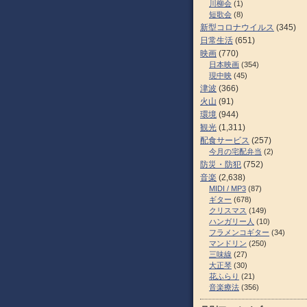
川柳会
(1)
短歌会
(8)
新型コロナウイルス
(345)
日常生活
(651)
映画
(770)
日本映画
(354)
現中映
(45)
津波
(366)
火山
(91)
環境
(944)
観光
(1,311)
配食サービス
(257)
今月の宅配弁当
(2)
防災・防犯
(752)
音楽
(2,638)
MIDI / MP3
(87)
ギター
(678)
クリスマス
(149)
ハンガリー人
(10)
フラメンコギター
(34)
マンドリン
(250)
三味線
(27)
大正琴
(30)
花ふらり
(21)
音楽療法
(356)