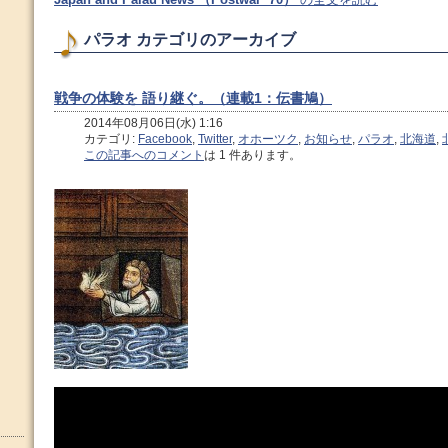
パラオ カテゴリのアーカイブ
戦争の体験を 語り継ぐ。（連載1：伝書鳩）
2014年08月06日(水) 1:16
カテゴリ:
Facebook
,
Twitter
,
オホーツク
,
お知らせ
,
パラオ
,
北海道
,
この記事へのコメント
は 1 件あります。