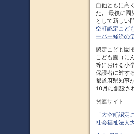
自他ともに高
た。 最後に
として新しい門
空町認定こども
ーパー経済の
認定こども園 
こども園（に
等における小
保護者に対す
都道府県知事が
10月に創設され
関連サイト
「大空町認定こ
社会福祉法人