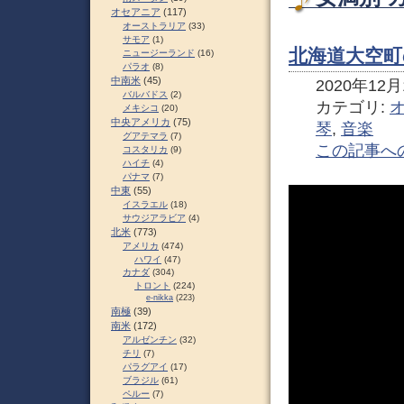
オセアニア
(117)
オーストラリア
(33)
サモア
(1)
北海道大空町
ニュージーランド
(16)
パラオ
(8)
中南米
(45)
2020年12月1
バルバドス
(2)
カテゴリ:
メキシコ
(20)
中央アメリカ
(75)
琴
,
音楽
グアテマラ
(7)
この記事へ
コスタリカ
(9)
ハイチ
(4)
パナマ
(7)
中東
(55)
イスラエル
(18)
サウジアラビア
(4)
北米
(773)
アメリカ
(474)
ハワイ
(47)
カナダ
(304)
トロント
(224)
e-nikka
(223)
南極
(39)
南米
(172)
アルゼンチン
(32)
チリ
(7)
パラグアイ
(17)
ブラジル
(61)
ペルー
(7)