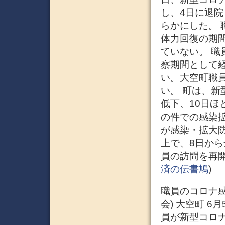
し、4日に退
らかにした。 
体力回復の期
ていない。 職
察期間として
い。大空町職
い。 町は、新
低下、10日
の件での感染
が感染・拡大
上で、8日か
員の訪問を再開し
済の伝書鳩
)
職員のコロナ感染
会) 大空町 6
員が新型コロ