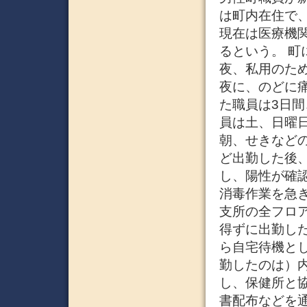
は町内在住で
現在は医療機
るという。 町
夜、私用のた
夜に、のどに
た職員は3日
員は土、日曜日
朝、せきなど
ど出勤した後
し、陽性が確認
消毒作業を急き
支所の全フロア
得ずに出勤し
ら自宅待機とし
勤したのは）
し、保健所と
書配布などを