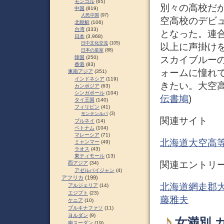
モンゴル
(65)
別々の高校だ
中国
(819)
人民中国
(97)
空高校のデビュ
北朝鮮
(106)
台湾
(333)
となった。連
日本
(3,968)
日中文化交流
(105)
以上に声掛け
日本の皇室
(88)
スカイブルー
韓国
(250)
香港
(83)
ォームに憧れ
東南アジア
(351)
インドネシア
(119)
きたい。大空高
カンボジア
(63)
シンガポール
(104)
伝書鳩
)
タイ王国
(140)
フィリピン
(41)
モンテンルパ
(3)
関連サイト
ブルネイ
(14)
ベトナム
(104)
マレーシア
(71)
北海道大空高
ミャンマー
(49)
ラオス
(43)
東ティモール
(13)
関連エントリ
西アジア
(34)
アゼルバイジャン
(4)
アフリカ
(199)
北海道網走郡大
アルジェリア
(14)
エジプト
(23)
藤雅夫
ケニア
(10)
ブルキナファソ
(11)
ヨルダン
(9)
女満別 
南スーダン
(19)