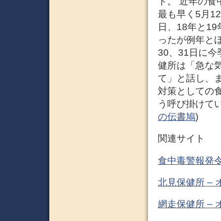
ト。 近年の食
最も早く5月12
日、18年と1
ったが例年と
30、31日に
健所は「急な
て」と話し、
対策としての
う呼び掛けている
の伝書鳩
)
関連サイト
食中毒警報発令
北見保健所 –
網走保健所 –