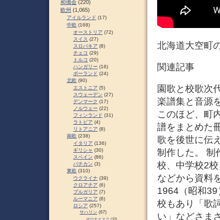
和僑会
(220)
欧州
(1,065)
アイルランド
(17)
中欧
(168)
オーストリア
(72)
スイス
(27)
北海道大空町
スロパキア
(8)
チェコ
(29)
トルコ
(20)
関連記事
ハンガリー
(16)
ポーランド
(24)
北欧
(90)
園歌と校歌次代に
エストニア
(5)
スウェーデン
(27)
楽譜集と音源を
デンマーク
(17)
ノルウェー
(22)
このほど、町
フィンランド
(31)
ラトビア
(4)
譜をまとめた
リトアニア
(8)
南欧
(238)
歌を後世に伝
イタリア
(136)
ギリシャ
(30)
制作した。 制
スペイン
(86)
校、中学校2校
バチカン
(3)
東欧
(310)
などから資料
ウクライナ
(39)
クロアチア
(6)
1964（昭和
ブルガリア
(7)
ルーマニア
(6)
校もあり「歌
ロシア
(257)
サハリン
(67)
い」などさま
ポロナイスク
(37)