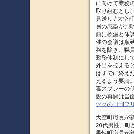
に向けて業務
取り組むとし
見送り / 大
員の感染が判
前に検温と体
催の会議は順
務を除き、職
勤務体制にし
外出を控える
はすでに終え
えるよう要請
毒スプレーの
設の再開は当面
ツクの日刊フ
大空町職員が新型
20代男性、町
男性町職員が