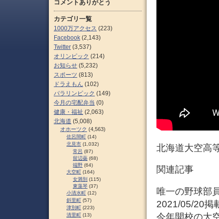
コメントありがとう
カテゴリ一覧
1000万アクセス
(223)
Facebook
(2,143)
Twitter
(3,537)
オリンピック
(214)
お知らせ
(5,232)
スポーツ
(813)
ドラえもん
(102)
パラリンピック
(149)
今月の宅配弁当
(0)
健康・福祉
(2,063)
北海道
(5,008)
オホーツク
(4,563)
佐呂間町
(14)
北見市
(1,032)
北海道大空高
常呂
(87)
留辺蘂
(68)
端野
(64)
関連記事
大空町
(164)
女満別
(115)
東藻琴
(37)
唯一の野球部
小清水町
(12)
斜里町
(57)
2021/05/
津別町
(223)
今年開校の大
清里町
(13)