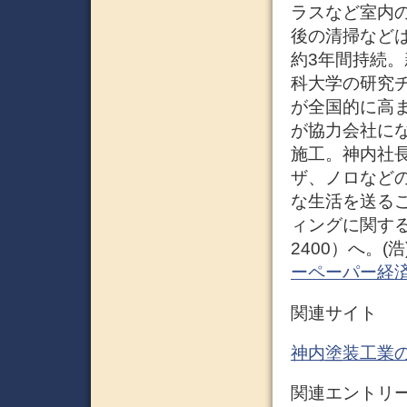
ラスなど室内
後の清掃など
約3年間持続
科大学の研究
が全国的に高
が協力会社に
施工。神内社
ザ、ノロなど
な生活を送る
ィングに関する
2400）へ。(浩)
ーペーパー経
関連サイト
神内塗装工業
関連エントリ