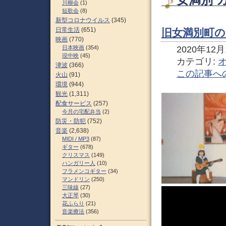
女満別 
川柳会
(1)
短歌会
(8)
新型コロナウイルス
(345)
日常生活
(651)
旧女満別町
映画
(770)
日本映画
(354)
2020年12月1
現中映
(45)
カテゴリ:
津波
(366)
この記事へ
火山
(91)
環境
(944)
観光
(1,311)
配食サービス
(257)
今月の宅配弁当
(2)
防災・防犯
(752)
音楽
(2,638)
MIDI / MP3
(87)
ギター
(678)
クリスマス
(149)
ハンガリー人
(10)
フラメンコギター
(34)
マンドリン
(250)
三味線
(27)
大正琴
(30)
花ふらり
(21)
音楽療法
(356)