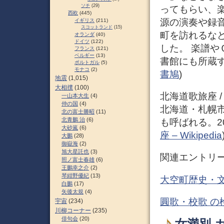
ソチ
(29)
ってもらい、
西欧
(445)
源の演奏や録
イギリス
(211)
スコットランド
(15)
町を訪れるな
オランダ
(40)
ドイツ
(122)
した。 楽譜
フランス
(121)
ベルギー
(13)
書館にも所蔵する
ポルトガル
(5)
モナコ
(2)
書鳩
)
地震
(1,015)
大相撲
(100)
北海道歌旅座 
一山本大生
(4)
仲の国
(4)
北海道・札幌
北の富士勝昭
(11)
北青鵬 治
(6)
も呼ばれる。20
大砂嵐
(6)
座 – Wikipedia
大鵬
(28)
御嶽海
(2)
旭大星託也
(3)
関連エントリ
照ノ富士春雄
(6)
王鵬幸之介
(2)
琴紺野優紀
(13)
大空町歴史・文
白鵬
(17)
矢後太規
(4)
圓歌・校歌 の
宇宙
(234)
川柳コーナー
(235)
俳句会
(20)