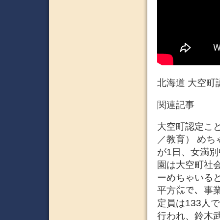
北海道 大空町
関連記事
大空町認定こども
／教育） めち
が1日、女満
園は大空町社
ーめちゃいるど
平方㍍で、事業
定員は133人
行われ、鈴木