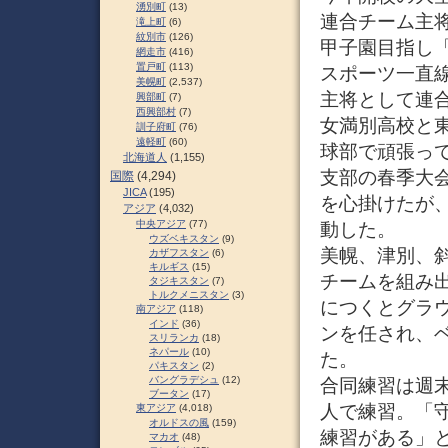
湧別町
(13)
連合チーム主
滝上町
(6)
紋別市
(126)
甲子園目指し
網走市
(416)
置戸町
(113)
スポーツ一直
美幌町
(2,537)
主将として連
興部町
(7)
西興部村
(7)
女満別高校と
訓子府町
(76)
遠軽町
(60)
球部で頑張っ
北海道人
(1,155)
支部の春季大
国際
(4,294)
JICA
(195)
を心掛けたが
アジア
(4,032)
中央アジア
(77)
動した。
ウズベキスタン
(9)
美幌、津別、
カザフスタン
(6)
キルギス
(15)
チームを組み
タジキスタン
(7)
トルクメニスタン
(3)
につくとグラ
南アジア
(118)
インド
(36)
ンを任され、
スリランカ
(18)
ネパール
(10)
た。
パキスタン
(2)
バングラデシュ
(12)
合同練習は週
ブータン
(17)
人で練習。「
東アジア
(4,018)
オルドスの風
(159)
練習がある」
マカオ
(48)