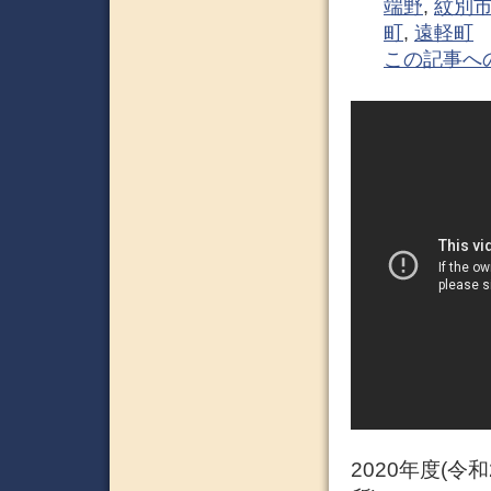
端野
,
紋別
町
,
遠軽町
この記事へ
2020年度(令