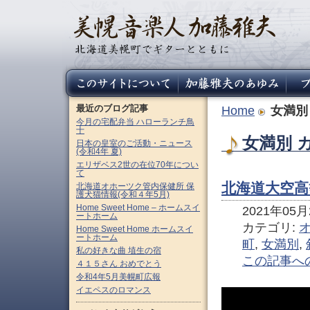
最近のブログ記事
Home
女満別
今月の宅配弁当 ハローランチ鳥
十
女満別 
日本の皇室のご活動・ニュース
(令和4年 夏)
エリザベス2世の在位70年につい
て
北海道大空高
北海道オホーツク管内保健所 保
護犬猫情報(令和４年5月)
Home Sweet Home – ホームスイ
2021年05月2
ートホーム
カテゴリ:
Home Sweet Home ホームスイ
ートホーム
町
,
女満別
,
私の好きな曲 埴生の宿
この記事へ
４１５さん おめでとう
令和4年5月美幌町広報
イエペスのロマンス