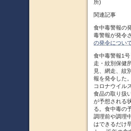
所)
関連記事
食中毒警報の発
毒警報が発令さ
の発令について
食中毒警報1号 
走・紋別保健所
見、網走、紋別
報を発令した
コロナウイル
食品の取り扱い
が予想される
る。食中毒の
調理前や調理
はできるだけ