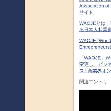
Association 
サイト
WAOJEとは
る日本人起業
WAOJE (World 
Entreprene
「WAOJE」
変更し、ビジネ
ス | 商業界オ
関連エントリ