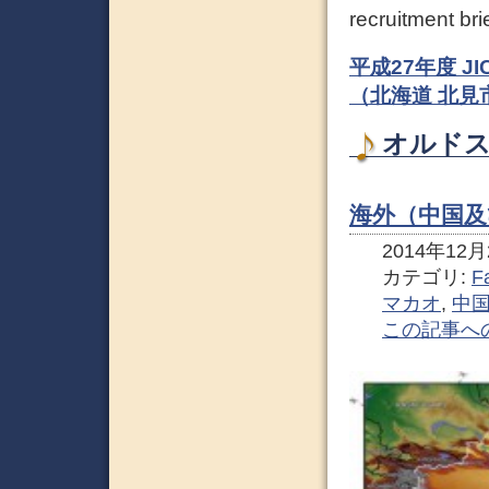
recruitment bri
平成27年度 J
（北海道 北見
オルドス
海外（中国及
2014年12月2
カテゴリ:
F
マカオ
,
中
この記事へ