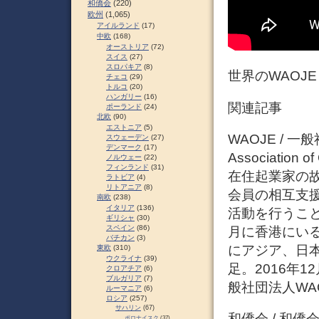
和僑会
(220)
欧州
(1,065)
アイルランド
(17)
中欧
(168)
オーストリア
(72)
スイス
(27)
スロパキア
(8)
世界のWAOJE
チェコ
(29)
トルコ
(20)
ハンガリー
(16)
関連記事
ポーランド
(24)
北欧
(90)
エストニア
(5)
WAOJE / 一
スウェーデン
(27)
デンマーク
(17)
Association 
ノルウェー
(22)
フィンランド
(31)
在住起業家の
ラトビア
(4)
リトアニア
(8)
会員の相互支
南欧
(238)
イタリア
(136)
活動を行うこと
ギリシャ
(30)
スペイン
(86)
月に香港にいる
バチカン
(3)
にアジア、日本
東欧
(310)
ウクライナ
(39)
足。2016年
クロアチア
(6)
ブルガリア
(7)
般社団法人WAO
ルーマニア
(6)
ロシア
(257)
サハリン
(67)
和僑会 / 和
ポロナイスク
(37)