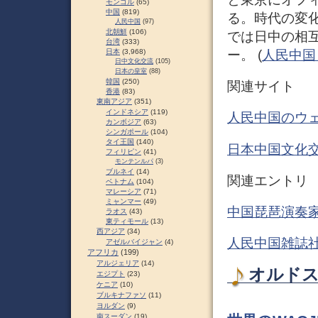
モンゴル
(65)
中国
(819)
る。時代の変
人民中国
(97)
北朝鮮
(106)
では日中の相
台湾
(333)
ー。 (
人民中国 –
日本
(3,968)
日中文化交流
(105)
日本の皇室
(88)
韓国
(250)
関連サイト
香港
(83)
東南アジア
(351)
インドネシア
(119)
人民中国のウ
カンボジア
(63)
シンガポール
(104)
タイ王国
(140)
日本中国文化
フィリピン
(41)
モンテンルパ
(3)
ブルネイ
(14)
関連エントリ
ベトナム
(104)
マレーシア
(71)
ミャンマー
(49)
中国琵琶演奏家
ラオス
(43)
東ティモール
(13)
西アジア
(34)
人民中国雑誌社
アゼルバイジャン
(4)
アフリカ
(199)
アルジェリア
(14)
オルドス
エジプト
(23)
ケニア
(10)
ブルキナファソ
(11)
ヨルダン
(9)
南スーダン
(19)