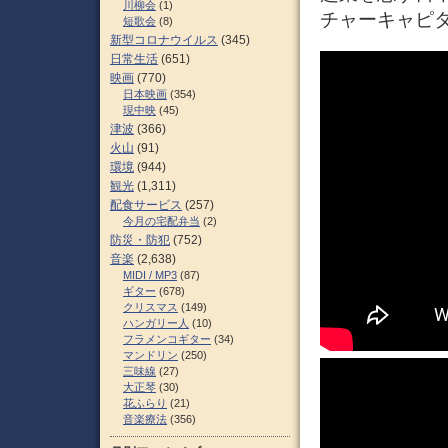
川柳会
(1)
チャーキャピタ
短歌会
(8)
新型コロナウイルス
(345)
日常生活
(651)
映画
(770)
日本映画
(354)
現中映
(45)
津波
(366)
火山
(91)
環境
(944)
観光
(1,311)
配食サービス
(257)
今月の宅配弁当
(2)
防災・防犯
(752)
音楽
(2,638)
MIDI / MP3
(87)
ギター
(678)
クリスマス
(149)
ハンガリー人
(10)
フラメンコギター
(34)
マンドリン
(250)
三味線
(27)
大正琴
(30)
花ふらり
(21)
音楽療法
(356)