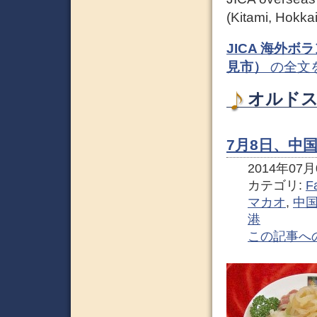
(Kitami, Hokka
JICA 海外ボ
見市）
の全文
オルドス
7月8日、中
2014年07月0
カテゴリ:
F
マカオ
,
中
港
この記事へ