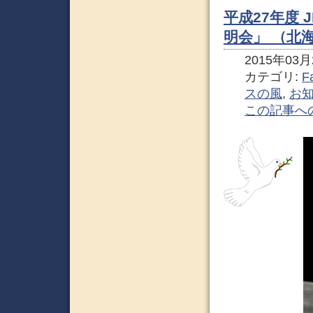
平成27年度 
明会」 （北
2015年03月2
カテゴリ:
F
スの風
,
お
この記事へ