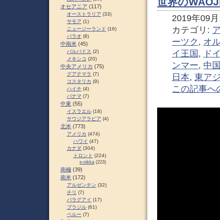
世界のWAOJ
オセアニア
(117)
オーストラリア
(33)
2019年09月1
サモア
(1)
カテゴリ:
ニュージーランド
(16)
パラオ
(8)
ーツク
,
オ
中南米
(45)
バルバドス
(2)
イ王国
,
ド
メキシコ
(20)
ンマー
,
中
中央アメリカ
(75)
グアテマラ
(7)
日本
,
東ア
コスタリカ
(9)
この記事へ
ハイチ
(4)
パナマ
(7)
中東
(55)
イスラエル
(18)
サウジアラビア
(4)
北米
(773)
アメリカ
(474)
ハワイ
(47)
カナダ
(304)
トロント
(224)
e-nikka
(223)
南極
(39)
南米
(172)
アルゼンチン
(32)
チリ
(7)
パラグアイ
(17)
ブラジル
(61)
ペルー
(7)