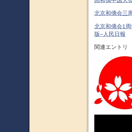
回和僑中国大会
北京和僑会三周
北京和僑会1
版–人民日報
関連エントリ