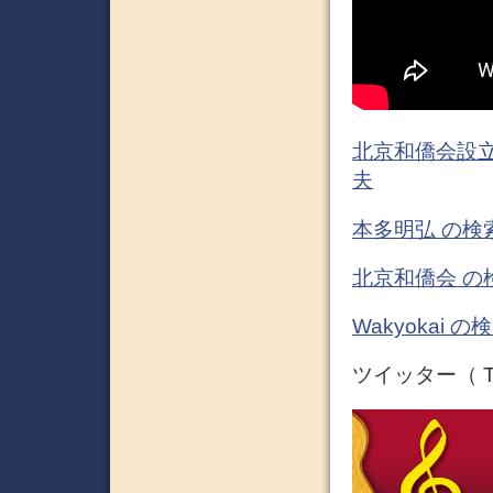
北京和僑会設立
夫
本多明弘 の検
北京和僑会 の
Wakyokai 
ツイッター（ Tw