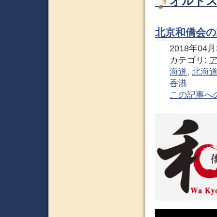
オルドス
北京和僑会の
2018年04月3
カテゴリ:
海道
,
北海
香港
この記事へ