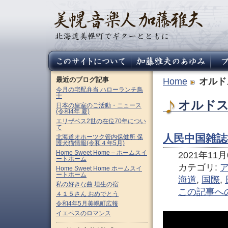
最近のブログ記事
Home
オルド
今月の宅配弁当 ハローランチ鳥
十
オルドス
日本の皇室のご活動・ニュース
(令和4年 夏)
エリザベス2世の在位70年につい
て
人民中国雑誌社
北海道オホーツク管内保健所 保
護犬猫情報(令和４年5月)
Home Sweet Home – ホームスイ
2021年11月0
ートホーム
カテゴリ:
Home Sweet Home ホームスイ
ートホーム
海道
,
国際
,
私の好きな曲 埴生の宿
この記事へ
４１５さん おめでとう
令和4年5月美幌町広報
イエペスのロマンス