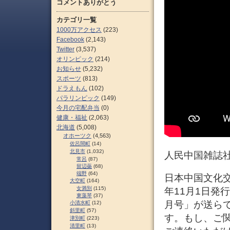
コメントありがとう
カテゴリ一覧
1000万アクセス
(223)
Facebook
(2,143)
Twitter
(3,537)
オリンピック
(214)
お知らせ
(5,232)
スポーツ
(813)
ドラえもん
(102)
パラリンピック
(149)
今月の宅配弁当
(0)
健康・福祉
(2,063)
北海道
(5,008)
オホーツク
(4,563)
佐呂間町
(14)
北見市
(1,032)
人民中国雑誌社の
常呂
(87)
留辺蘂
(68)
端野
(64)
日本中国文化交流
大空町
(164)
女満別
(115)
年11月1日発
東藻琴
(37)
月号」が送ら
小清水町
(12)
斜里町
(57)
す。もし、ご
津別町
(223)
清里町
(13)