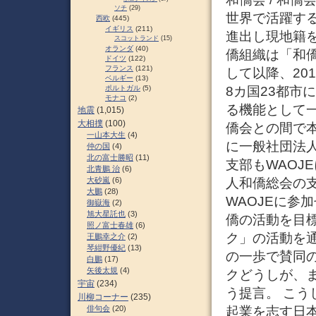
ソチ
(29)
世界で活躍す
西欧
(445)
イギリス
(211)
進出し現地籍
スコットランド
(15)
オランダ
(40)
僑組織は「和僑
ドイツ
(122)
フランス
(121)
して以降、20
ベルギー
(13)
ポルトガル
(5)
8カ国23都市
モナコ
(2)
る機能として
地震
(1,015)
大相撲
(100)
僑会との間で本
一山本大生
(4)
に一般社団法人
仲の国
(4)
北の富士勝昭
(11)
支部もWAOJ
北青鵬 治
(6)
大砂嵐
(6)
人和僑総会の
大鵬
(28)
WAOJEに参
御嶽海
(2)
旭大星託也
(3)
僑の活動を目
照ノ富士春雄
(6)
ク」の活動を
王鵬幸之介
(2)
琴紺野優紀
(13)
の一歩で賛同
白鵬
(17)
矢後太規
(4)
クどうしが、
宇宙
(234)
う提言。 こ
川柳コーナー
(235)
俳句会
(20)
起業を志す日