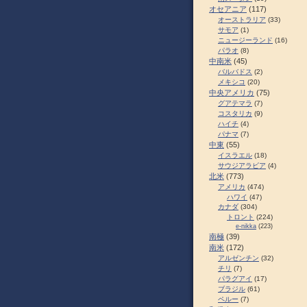
オセアニア
(117)
オーストラリア
(33)
サモア
(1)
ニュージーランド
(16)
パラオ
(8)
中南米
(45)
バルバドス
(2)
メキシコ
(20)
中央アメリカ
(75)
グアテマラ
(7)
コスタリカ
(9)
ハイチ
(4)
パナマ
(7)
中東
(55)
イスラエル
(18)
サウジアラビア
(4)
北米
(773)
アメリカ
(474)
ハワイ
(47)
カナダ
(304)
トロント
(224)
e-nikka
(223)
南極
(39)
南米
(172)
アルゼンチン
(32)
チリ
(7)
パラグアイ
(17)
ブラジル
(61)
ペルー
(7)