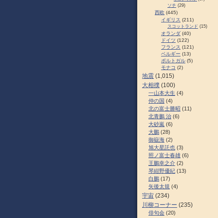
ソチ
(29)
西欧
(445)
イギリス
(211)
スコットランド
(15)
オランダ
(40)
ドイツ
(122)
フランス
(121)
ベルギー
(13)
ポルトガル
(5)
モナコ
(2)
地震
(1,015)
大相撲
(100)
一山本大生
(4)
仲の国
(4)
北の富士勝昭
(11)
北青鵬 治
(6)
大砂嵐
(6)
大鵬
(28)
御嶽海
(2)
旭大星託也
(3)
照ノ富士春雄
(6)
王鵬幸之介
(2)
琴紺野優紀
(13)
白鵬
(17)
矢後太規
(4)
宇宙
(234)
川柳コーナー
(235)
俳句会
(20)