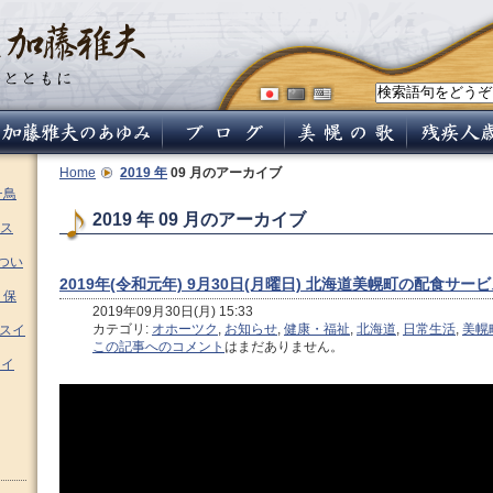
Home
2019 年
09 月のアーカイブ
チ鳥
2019 年 09 月のアーカイブ
ス
つい
2019年(令和元年) 9月30日(月曜日) 北海道美幌町の配食サー
 保
2019年09月30日(月) 15:33
カテゴリ:
オホーツク
,
お知らせ
,
健康・福祉
,
北海道
,
日常生活
,
美幌
ムスイ
この記事へのコメント
はまだありません。
スイ