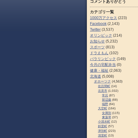
コメントありがとう
カテゴリ一覧
1000万アクセス
(223)
Facebook
(2,143)
Twitter
(3,537)
オリンピック
(214)
お知らせ
(5,232)
スポーツ
(813)
ドラえもん
(102)
パラリンピック
(149)
今月の宅配弁当
(0)
健康・福祉
(2,063)
北海道
(5,008)
オホーツク
(4,563)
佐呂間町
(14)
北見市
(1,032)
常呂
(87)
留辺蘂
(68)
端野
(64)
大空町
(164)
女満別
(115)
東藻琴
(37)
小清水町
(12)
斜里町
(57)
津別町
(223)
清里町
(13)