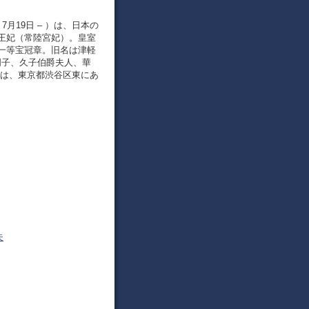
月19日 – ）は、日本の
王妃（常陸宮妃）。皇室
一等宝冠章。旧名は津軽
明子、久子伯爵夫人、華
邸は、東京都渋谷区東にあ
夫