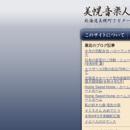
最近のブログ記事
今月の宅配弁当 ハローラン
十
日本の皇室のご活動・ニュー
(令和4年 夏)
エリザベス2世の在位70年に
て
北海道オホーツク管内保健所
護犬猫情報(令和４年5月)
Home Sweet Home – ホー
ートホーム
Home Sweet Home ホーム
ートホーム
私の好きな曲 埴生の宿
４１５さん おめでとう
令和4年5月美幌町広報
イエペスのロマンス