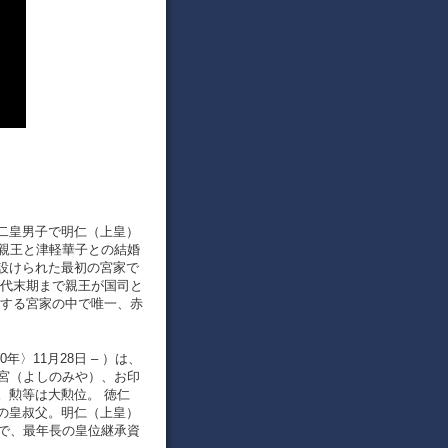
二皇男子で明仁（上皇）
正仁親王と津軽華子との結婚
設けられた最初の宮家で
時代末期まで親王が国司と
存する宮家の中で唯一、赤
〉11月28日 – ）は、
義宮（よしのみや）、お印
。勲等は大勲位。 徳仁
の皇叔父。明仁（上皇）
位で、最年長の皇位継承資