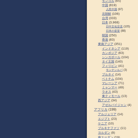
モンゴル
(65)
中国
(819)
人民中国
(97)
北朝鮮
(106)
台湾
(333)
日本
(3,968)
日中文化交流
(105)
日本の皇室
(88)
韓国
(250)
香港
(83)
東南アジア
(351)
インドネシア
(119)
カンボジア
(63)
シンガポール
(104)
タイ王国
(140)
フィリピン
(41)
モンテンルパ
(3)
ブルネイ
(14)
ベトナム
(104)
マレーシア
(71)
ミャンマー
(49)
ラオス
(43)
東ティモール
(13)
西アジア
(34)
アゼルバイジャン
(4)
アフリカ
(199)
アルジェリア
(14)
エジプト
(23)
ケニア
(10)
ブルキナファソ
(11)
ヨルダン
(9)
南スーダン
(19)