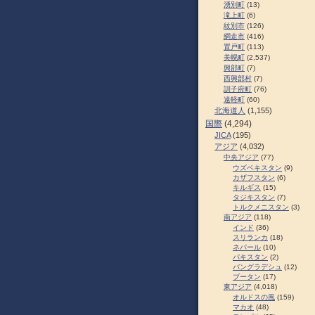
湧別町
(13)
滝上町
(6)
紋別市
(126)
網走市
(416)
置戸町
(113)
美幌町
(2,537)
興部町
(7)
西興部村
(7)
訓子府町
(76)
遠軽町
(60)
北海道人
(1,155)
国際
(4,294)
JICA
(195)
アジア
(4,032)
中央アジア
(77)
ウズベキスタン
(9)
カザフスタン
(6)
キルギス
(15)
タジキスタン
(7)
トルクメニスタン
(3)
南アジア
(118)
インド
(36)
スリランカ
(18)
ネパール
(10)
パキスタン
(2)
バングラデシュ
(12)
ブータン
(17)
東アジア
(4,018)
オルドスの風
(159)
マカオ
(48)