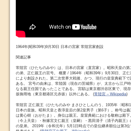
1964年(昭和39年)9月30日 日本の宮家 常陸宮家創設
関連記事
常陸宮（ひたちのみや）は、日本の宮家（直宮家）。昭和天皇の第
の弟、正仁親王の宮号。 概要 / 1964年（昭和39年）9月30日、
により創設された。第二次世界大戦後、かつ、現行の皇室典範下で
ある。 宮号の由来は、常陸国（現在の茨城県）が、太古から江戸
なる親王任国であったことである。 宮邸は東京都渋谷区東で、現
坂御用地（東京都港区元赤坂）以外にある。 (
常陸宮 – Wikipedia
)
常陸宮 正仁親王（ひたちのみや まさひとしんのう、1935年〈昭和10年
日本の皇族。昭和天皇と香淳皇后の第2皇男子（第6子）。称号は
は黄心樹（おがたま）。身位は親王。皇室典範における敬称は殿下
（今上天皇）・秋篠宮文仁親王（皇嗣）・黒田清子（清子内親王）
の皇弟。 2019年（令和元年）5月1日時点での皇位継承順位は第3