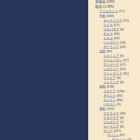
和僑会
(220)
欧州
(1,065)
アイルランド
(17)
中欧
(168)
オーストリア
(72)
スイス
(27)
スロパキア
(8)
チェコ
(29)
トルコ
(20)
ハンガリー
(16)
ポーランド
(24)
北欧
(90)
エストニア
(5)
スウェーデン
(27)
デンマーク
(17)
ノルウェー
(22)
フィンランド
(31)
ラトビア
(4)
リトアニア
(8)
南欧
(238)
イタリア
(136)
ギリシャ
(30)
スペイン
(86)
バチカン
(3)
東欧
(310)
ウクライナ
(39)
クロアチア
(6)
ブルガリア
(7)
ルーマニア
(6)
ロシア
(257)
サハリン
(67)
ポロナイスク
(37)