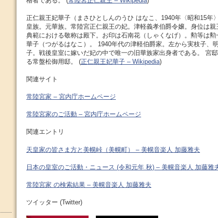
格者である。 (
常陸宮正仁親王 – Wikipedia
)
正仁親王妃華子（まさひとしんのうひ はなこ、1940年〈昭和15年〉7
皇族。元華族。常陸宮正仁親王の妃。津軽義孝伯爵令嬢。身位は親
典範における敬称は殿下。お印は石南花（しゃくなげ）。勲等は勲
華子（つがるはなこ）。 1940年代の津軽伯爵家。左から実枝子、
子。戦後皇室に嫁いだ妃の中で唯一の旧華族家出身者である。 宮
る常盤松御用邸。 (
正仁親王妃華子 – Wikipedia
)
関連サイト
常陸宮家 – 宮内庁ホームページ
常陸宮家のご活動 – 宮内庁ホームページ
関連エントリ
天皇家の皆さま方と美幌峠（美幌町） – 美幌音楽人 加藤雅夫
日本の皇室のご活動・ニュース (令和元年 秋) – 美幌音楽人 加藤雅
常陸宮家 の検索結果 – 美幌音楽人 加藤雅夫
ツイッター (Twitter)