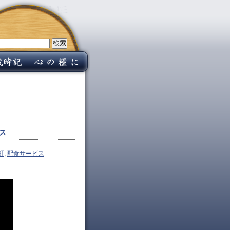
ビス
町
,
配食サービス