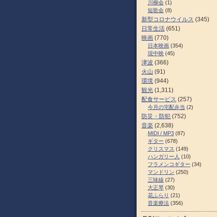
川柳会
(1)
短歌会
(8)
新型コロナウイルス
(345)
日常生活
(651)
映画
(770)
日本映画
(354)
現中映
(45)
津波
(366)
火山
(91)
環境
(944)
観光
(1,311)
配食サービス
(257)
今月の宅配弁当
(2)
防災・防犯
(752)
音楽
(2,638)
MIDI / MP3
(87)
ギター
(678)
クリスマス
(149)
ハンガリー人
(10)
フラメンコギター
(34)
マンドリン
(250)
三味線
(27)
大正琴
(30)
花ふらり
(21)
音楽療法
(356)