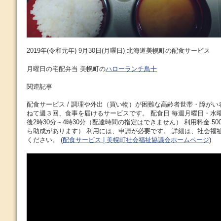
2019年(令和元年) 9月30日(月曜日) 北海道美幌町の配食サービス
月曜日の宅配弁当 美幌町の
ハローランチ鳥十
関連記事
配食サービス / 調理や外出（買い物）が困難な高齢者世帯・障が
ねて週３回、食事を届けるサービスです。 配食日 毎週月曜日・水曜
後2時30分～4時30分（配達時間の指定はできません） 利用料金 5
ら助成があります） 利用には、申請が必要です。 詳細は、社会福
ください。 (
配食サービス | 美幌町社会福祉協議会ホームページ
)