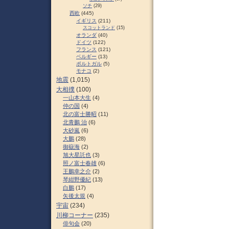
ソチ
(29)
西欧
(445)
イギリス
(211)
スコットランド
(15)
オランダ
(40)
ドイツ
(122)
フランス
(121)
ベルギー
(13)
ポルトガル
(5)
モナコ
(2)
地震
(1,015)
大相撲
(100)
一山本大生
(4)
仲の国
(4)
北の富士勝昭
(11)
北青鵬 治
(6)
大砂嵐
(6)
大鵬
(28)
御嶽海
(2)
旭大星託也
(3)
照ノ富士春雄
(6)
王鵬幸之介
(2)
琴紺野優紀
(13)
白鵬
(17)
矢後太規
(4)
宇宙
(234)
川柳コーナー
(235)
俳句会
(20)