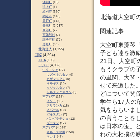
湧別町
(13)
滝上町
(6)
紋別市
(126)
北海道大空町の
網走市
(416)
置戸町
(113)
美幌町
(2,537)
関連記事
興部町
(7)
西興部村
(7)
訓子府町
(76)
大空町東藻琴「
遠軽町
(60)
北海道人
(1,155)
子ども達を激励
国際
(4,294)
21日、大空
JICA
(195)
アジア
(4,032)
もうクラブの
中央アジア
(77)
ウズベキスタン
(9)
の里関、大関
カザフスタン
(6)
キルギス
(15)
せて来道した
タジキスタン
(7)
どについて関
トルクメニスタン
(3)
南アジア
(118)
学生ら17人
インド
(36)
スリランカ
(18)
気をもらいま
ネパール
(10)
パキスタン
(2)
の言うことを
バングラデシュ
(12)
ブータン
(17)
は日本の宝」
東アジア
(4,018)
オルドスの風
(159)
れの大相撲の
マカオ
(48)