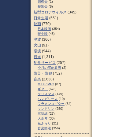
川柳会
(1)
短歌会
(8)
新型コロナウイルス
(345)
日常生活
(651)
映画
(770)
日本映画
(354)
現中映
(45)
津波
(366)
火山
(91)
環境
(944)
観光
(1,311)
配食サービス
(257)
今月の宅配弁当
(2)
防災・防犯
(752)
音楽
(2,638)
MIDI / MP3
(87)
ギター
(678)
クリスマス
(149)
ハンガリー人
(10)
フラメンコギター
(34)
マンドリン
(250)
三味線
(27)
大正琴
(30)
花ふらり
(21)
音楽療法
(356)