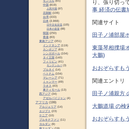
り、張り切って
モンゴル
(65)
中国
(819)
事 経済の伝書
人民中国
(97)
北朝鮮
(106)
台湾
(333)
関連サイト
日本
(3,968)
日中文化交流
(105)
日本の皇室
(88)
韓国
(250)
田子ノ浦部屋
香港
(83)
東南アジア
(351)
インドネシア
(119)
東藻琴相撲場オー
カンボジア
(63)
シンガポール
(104)
大鵬)
タイ王国
(140)
フィリピン
(41)
モンテンルパ
(3)
おおぞらすもう
ブルネイ
(14)
ベトナム
(104)
マレーシア
(71)
関連エントリ
ミャンマー
(49)
ラオス
(43)
東ティモール
(13)
田子ノ浦親方 
西アジア
(34)
アゼルバイジャン
(4)
アフリカ
(199)
大鵬道場 の検
アルジェリア
(14)
エジプト
(23)
ケニア
(10)
おおぞらすもう
ブルキナファソ
(11)
ヨルダン
(9)
南スーダン
(19)