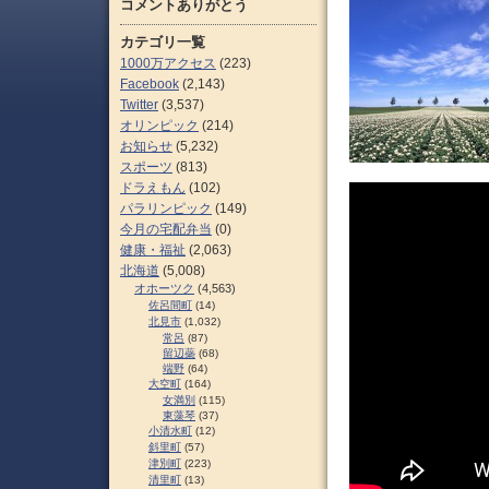
コメントありがとう
カテゴリ一覧
1000万アクセス
(223)
Facebook
(2,143)
Twitter
(3,537)
オリンピック
(214)
お知らせ
(5,232)
スポーツ
(813)
ドラえもん
(102)
パラリンピック
(149)
今月の宅配弁当
(0)
健康・福祉
(2,063)
北海道
(5,008)
オホーツク
(4,563)
佐呂間町
(14)
北見市
(1,032)
常呂
(87)
留辺蘂
(68)
端野
(64)
大空町
(164)
女満別
(115)
東藻琴
(37)
小清水町
(12)
斜里町
(57)
津別町
(223)
清里町
(13)