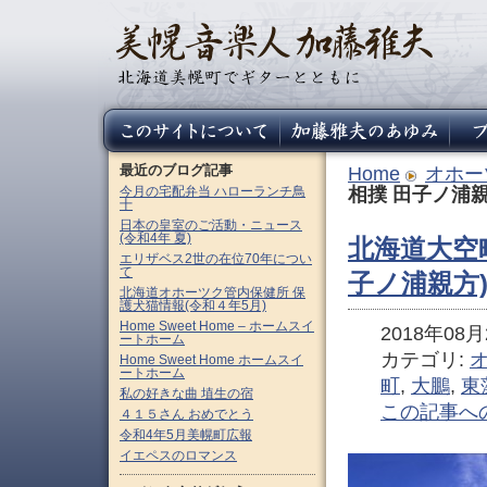
最近のブログ記事
Home
オホー
今月の宅配弁当 ハローランチ鳥
相撲 田子ノ浦親
十
日本の皇室のご活動・ニュース
(令和4年 夏)
北海道大空
エリザベス2世の在位70年につい
て
子ノ浦親方
北海道オホーツク管内保健所 保
護犬猫情報(令和４年5月)
Home Sweet Home – ホームスイ
2018年08月2
ートホーム
カテゴリ:
Home Sweet Home ホームスイ
ートホーム
町
,
大鵬
,
東
私の好きな曲 埴生の宿
この記事へ
４１５さん おめでとう
令和4年5月美幌町広報
イエペスのロマンス