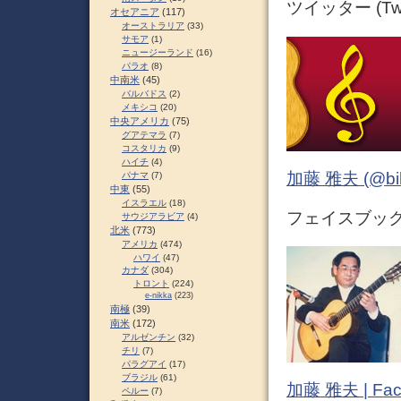
ツイッター (Twit
オセアニア
(117)
オーストラリア
(33)
サモア
(1)
ニュージーランド
(16)
パラオ
(8)
中南米
(45)
バルバドス
(2)
メキシコ
(20)
中央アメリカ
(75)
グアテマラ
(7)
コスタリカ
(9)
ハイチ
(4)
加藤 雅夫 (@bihor
パナマ
(7)
中東
(55)
イスラエル
(18)
フェイスブック (
サウジアラビア
(4)
北米
(773)
アメリカ
(474)
ハワイ
(47)
カナダ
(304)
トロント
(224)
e-nikka
(223)
南極
(39)
南米
(172)
アルゼンチン
(32)
チリ
(7)
パラグアイ
(17)
ブラジル
(61)
加藤 雅夫 | Fac
ペルー
(7)