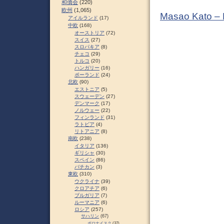
和僑会
(220)
欧州
(1,065)
Masao Kato –
アイルランド
(17)
中欧
(168)
オーストリア
(72)
スイス
(27)
スロパキア
(8)
チェコ
(29)
トルコ
(20)
ハンガリー
(16)
ポーランド
(24)
北欧
(90)
エストニア
(5)
スウェーデン
(27)
デンマーク
(17)
ノルウェー
(22)
フィンランド
(31)
ラトビア
(4)
リトアニア
(8)
南欧
(238)
イタリア
(136)
ギリシャ
(30)
スペイン
(86)
バチカン
(3)
東欧
(310)
ウクライナ
(39)
クロアチア
(6)
ブルガリア
(7)
ルーマニア
(6)
ロシア
(257)
サハリン
(67)
ポロナイスク
(37)