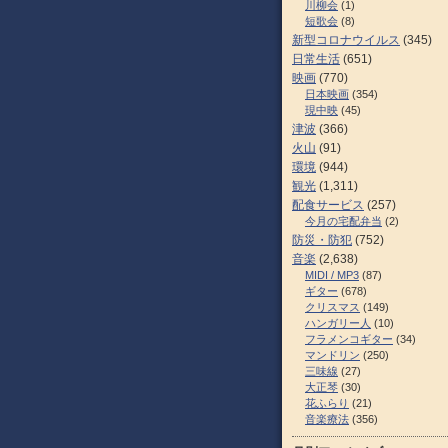
川柳会
(1)
短歌会
(8)
新型コロナウイルス
(345)
日常生活
(651)
映画
(770)
日本映画
(354)
現中映
(45)
津波
(366)
火山
(91)
環境
(944)
観光
(1,311)
配食サービス
(257)
今月の宅配弁当
(2)
防災・防犯
(752)
音楽
(2,638)
MIDI / MP3
(87)
ギター
(678)
クリスマス
(149)
ハンガリー人
(10)
フラメンコギター
(34)
マンドリン
(250)
三味線
(27)
大正琴
(30)
花ふらり
(21)
音楽療法
(356)