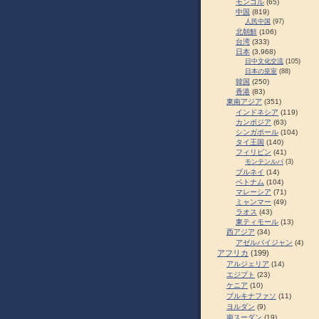
モンゴル
(65)
中国
(819)
人民中国
(97)
北朝鮮
(106)
台湾
(333)
日本
(3,968)
日中文化交流
(105)
日本の皇室
(88)
韓国
(250)
香港
(83)
東南アジア
(351)
インドネシア
(119)
カンボジア
(63)
シンガポール
(104)
タイ王国
(140)
フィリピン
(41)
モンテンルパ
(3)
ブルネイ
(14)
ベトナム
(104)
マレーシア
(71)
ミャンマー
(49)
ラオス
(43)
東ティモール
(13)
西アジア
(34)
アゼルバイジャン
(4)
アフリカ
(199)
アルジェリア
(14)
エジプト
(23)
ケニア
(10)
ブルキナファソ
(11)
ヨルダン
(9)
南スーダン
(19)