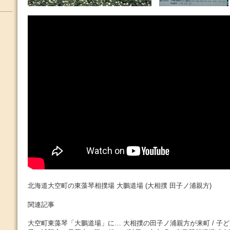
北海道大空町の東藻琴相撲場 大鵬道場 (大相撲 田子ノ浦親方)
関連記事
大空町東藻琴「大鵬道場」に… 大相撲の田子ノ浦親方が来町 / 子ど