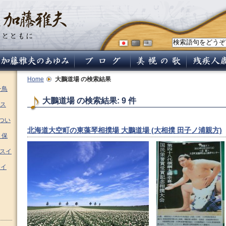
Home
大鵬道場
の検索結果
チ鳥
大鵬道場 の検索結果: 9 件
ス
つい
北海道大空町の東藻琴相撲場 大鵬道場 (大相撲 田子ノ浦親方)
 保
ムスイ
スイ