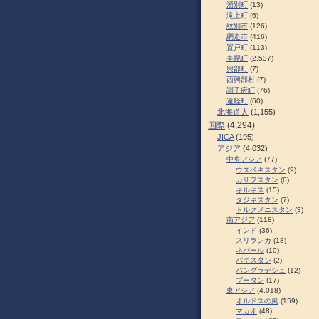
湧別町
(13)
滝上町
(6)
紋別市
(126)
網走市
(416)
置戸町
(113)
美幌町
(2,537)
興部町
(7)
西興部村
(7)
訓子府町
(76)
遠軽町
(60)
北海道人
(1,155)
国際
(4,294)
JICA
(195)
アジア
(4,032)
中央アジア
(77)
ウズベキスタン
(9)
カザフスタン
(6)
キルギス
(15)
タジキスタン
(7)
トルクメニスタン
(3)
南アジア
(118)
インド
(36)
スリランカ
(18)
ネパール
(10)
パキスタン
(2)
バングラデシュ
(12)
ブータン
(17)
東アジア
(4,018)
オルドスの風
(159)
マカオ
(48)