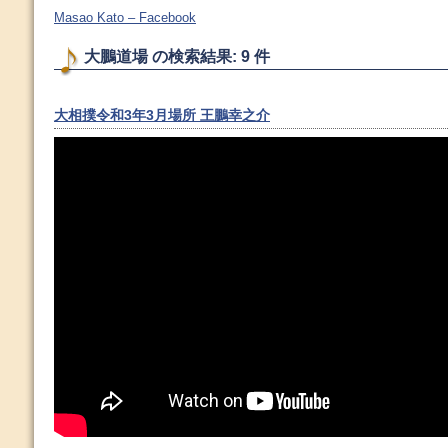
Masao Kato – Facebook
大鵬道場 の検索結果: 9 件
大相撲令和3年3月場所 王鵬幸之介