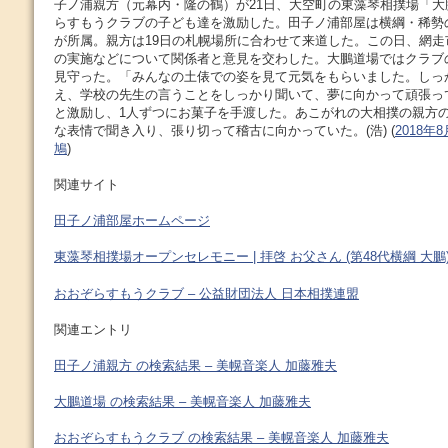
子ノ浦親方（元幕内・隆の鶴）が21日、大空町の東藻琴相撲場「
らすもうクラブの子ども達を激励した。田子ノ浦部屋は横綱・稀勢
が所属。親方は19日の札幌場所に合わせて来道した。この日、網
の実施などについて関係者と意見を交わした。大鵬道場ではクラブ
見守った。「みんなの土俵での姿を見て元気をもらいました。しっ
え、学校の先生の言うことをしっかり聞いて、夢に向かって頑張っ
と激励し、1人ずつにお菓子を手渡した。あこがれの大相撲の親方
な表情で聞き入り、張り切って稽古に向かっていた。(浩) (
2018年
鳩
)
関連サイト
田子ノ浦部屋ホームページ
東藻琴相撲場オープンセレモニー | 拝啓 お父さん (第48代横綱 大鵬
おおぞらすもうクラブ – 公益財団法人 日本相撲連盟
関連エントリ
田子ノ浦親方 の検索結果 – 美幌音楽人 加藤雅夫
大鵬道場 の検索結果 – 美幌音楽人 加藤雅夫
おおぞらすもうクラブ の検索結果 – 美幌音楽人 加藤雅夫