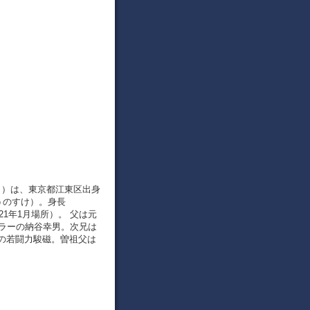
 – ）は、東京都江東区出身
うのすけ）。身長
021年1月場所）。 父は元
スラーの納谷幸男。次兄は
の若闘力駿磁。曽祖父は