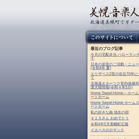
最近のブログ記事
今月の宅配弁当 ハローラン
十
日本の皇室のご活動・ニュー
(令和4年 夏)
エリザベス2世の在位70年に
て
北海道オホーツク管内保健所
護犬猫情報(令和４年5月)
Home Sweet Home – ホー
ートホーム
Home Sweet Home ホーム
ートホーム
私の好きな曲 埴生の宿
４１５さん おめでとう
令和4年5月美幌町広報
イエペスのロマンス