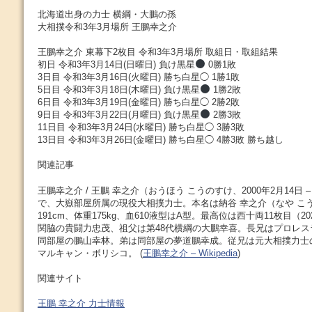
北海道出身の力士 横綱・大鵬の孫
大相撲令和3年3月場所 王鵬幸之介
王鵬幸之介 東幕下2枚目 令和3年3月場所 取組日・取組結果
初日 令和3年3月14日(日曜日) 負け黒星
0勝1敗
3日目 令和3年3月16日(火曜日) 勝ち白星◯ 1勝1敗
5日目 令和3年3月18日(木曜日) 負け黒星
1勝2敗
6日目 令和3年3月19日(金曜日) 勝ち白星◯ 2勝2敗
9日目 令和3年3月22日(月曜日) 負け黒星
2勝3敗
11日目 令和3年3月24日(水曜日) 勝ち白星◯ 3勝3敗
13日目 令和3年3月26日(金曜日) 勝ち白星◯ 4勝3敗 勝ち越し
関連記事
王鵬幸之介 / 王鵬 幸之介（おうほう こうのすけ、2000年2月14日
で、大嶽部屋所属の現役大相撲力士。本名は納谷 幸之介（なや こ
191cm、体重175kg、血610液型はA型。最高位は西十両11枚目（2
関脇の貴闘力忠茂、祖父は第48代横綱の大鵬幸喜。長兄はプロレ
同部屋の鵬山幸林。弟は同部屋の夢道鵬幸成。従兄は元大相撲力士
マルキャン・ボリシコ。 (
王鵬幸之介 – Wikipedia
)
関連サイト
王鵬 幸之介 力士情報