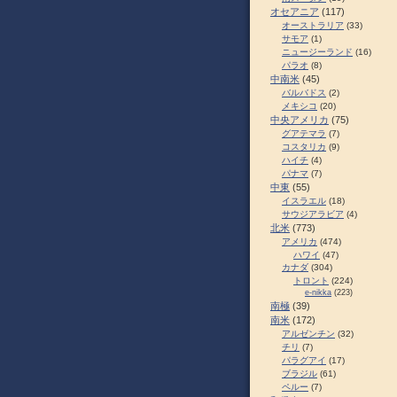
オセアニア
(117)
オーストラリア
(33)
サモア
(1)
ニュージーランド
(16)
パラオ
(8)
中南米
(45)
バルバドス
(2)
メキシコ
(20)
中央アメリカ
(75)
グアテマラ
(7)
コスタリカ
(9)
ハイチ
(4)
パナマ
(7)
中東
(55)
イスラエル
(18)
サウジアラビア
(4)
北米
(773)
アメリカ
(474)
ハワイ
(47)
カナダ
(304)
トロント
(224)
e-nikka
(223)
南極
(39)
南米
(172)
アルゼンチン
(32)
チリ
(7)
パラグアイ
(17)
ブラジル
(61)
ペルー
(7)