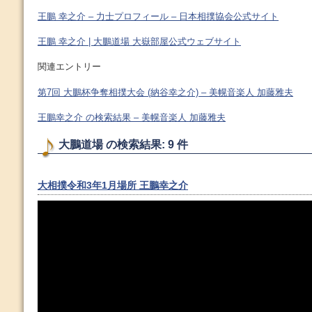
王鵬 幸之介 – 力士プロフィール – 日本相撲協会公式サイト
王鵬 幸之介 | 大鵬道場 大嶽部屋公式ウェブサイト
関連エントリー
第7回 大鵬杯争奪相撲大会 (納谷幸之介) – 美幌音楽人 加藤雅夫
王鵬幸之介 の検索結果 – 美幌音楽人 加藤雅夫
大鵬道場 の検索結果: 9 件
大相撲令和3年1月場所 王鵬幸之介