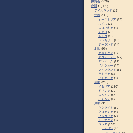
和僑会
(220)
欧州
(1,065)
アイルランド
(17)
中欧
(168)
オーストリア
(72)
スイス
(27)
スロパキア
(8)
チェコ
(29)
トルコ
(20)
ハンガリー
(16)
ポーランド
(24)
北欧
(90)
エストニア
(5)
スウェーデン
(27)
デンマーク
(17)
ノルウェー
(22)
フィンランド
(31)
ラトビア
(4)
リトアニア
(8)
南欧
(238)
イタリア
(136)
ギリシャ
(30)
スペイン
(86)
バチカン
(3)
東欧
(310)
ウクライナ
(39)
クロアチア
(6)
ブルガリア
(7)
ルーマニア
(6)
ロシア
(257)
サハリン
(67)
ポロナイスク
(37)