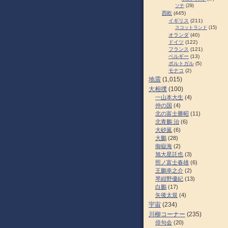
ソチ
(29)
西欧
(445)
イギリス
(211)
スコットランド
(15)
オランダ
(40)
ドイツ
(122)
フランス
(121)
ベルギー
(13)
ポルトガル
(5)
モナコ
(2)
地震
(1,015)
大相撲
(100)
一山本大生
(4)
仲の国
(4)
北の富士勝昭
(11)
北青鵬 治
(6)
大砂嵐
(6)
大鵬
(28)
御嶽海
(2)
旭大星託也
(3)
照ノ富士春雄
(6)
王鵬幸之介
(2)
琴紺野優紀
(13)
白鵬
(17)
矢後太規
(4)
宇宙
(234)
川柳コーナー
(235)
俳句会
(20)