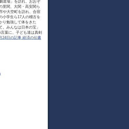
大鵬道場」を訪れ、おおぞ
の里関、大関・高安関ら
走市や大空町を訪れ、合宿
の小学生ら17人の稽古を
かり勉強して体をきた
て。みんなは日本の宝」
の言葉に、子ども達は真剣
8月24日の記事 経済の伝書
)