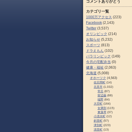
コメントありがとう
カテゴリ一覧
1000万アクセス
(223)
Facebook
(2,143)
Twitter
(3,537)
オリンピック
(214)
お知らせ
(5,232)
スポーツ
(813)
ドラえもん
(102)
パラリンピック
(149)
今月の宅配弁当
(0)
健康・福祉
(2,063)
北海道
(5,008)
オホーツク
(4,563)
佐呂間町
(14)
北見市
(1,032)
常呂
(87)
留辺蘂
(68)
端野
(64)
大空町
(164)
女満別
(115)
東藻琴
(37)
小清水町
(12)
斜里町
(57)
津別町
(223)
清里町
(13)