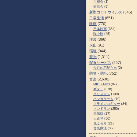
川柳会
(1)
短歌会
(8)
新型コロナウイルス
(345)
日常生活
(651)
映画
(770)
日本映画
(354)
現中映
(45)
津波
(366)
火山
(91)
環境
(944)
観光
(1,311)
配食サービス
(257)
今月の宅配弁当
(2)
防災・防犯
(752)
音楽
(2,638)
MIDI / MP3
(87)
ギター
(678)
クリスマス
(149)
ハンガリー人
(10)
フラメンコギター
(34)
マンドリン
(250)
三味線
(27)
大正琴
(30)
花ふらり
(21)
音楽療法
(356)