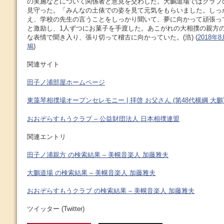
の実施などについて関係者と意見を交わした。大鵬道場ではクラブ
見守った。「みんなの土俵での姿を見て元気をもらいました。しっ
え、学校の先生の言うことをしっかり聞いて、夢に向かって頑張っ
と激励し、1人ずつにお菓子を手渡した。あこがれの大相撲の親方
な表情で聞き入り、張り切って稽古に向かっていた。(浩) (
2018年
鳩
)
関連サイト
田子ノ浦部屋ホームページ
東藻琴相撲場オープンセレモニー | 拝啓 お父さん (第48代横綱 大鵬
おおぞらすもうクラブ – 公益財団法人 日本相撲連盟
関連エントリ
田子ノ浦親方 の検索結果 – 美幌音楽人 加藤雅夫
大鵬道場 の検索結果 – 美幌音楽人 加藤雅夫
おおぞらすもうクラブ の検索結果 – 美幌音楽人 加藤雅夫
ツイッター (Twitter)