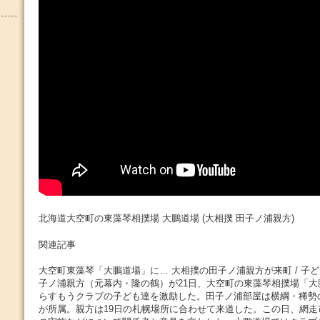
北海道大空町の東藻琴相撲場 大鵬道場 (大相撲 田子ノ浦親方)
関連記事
大空町東藻琴「大鵬道場」に… 大相撲の田子ノ浦親方が来町 / 子ど
子ノ浦親方（元幕内・隆の鶴）が21日、大空町の東藻琴相撲場「
らすもうクラブの子ども達を激励した。田子ノ浦部屋は横綱・稀勢
が所属。親方は19日の札幌場所に合わせて来道した。この日、網