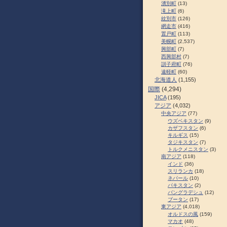
湧別町
(13)
滝上町
(6)
紋別市
(126)
網走市
(416)
置戸町
(113)
美幌町
(2,537)
興部町
(7)
西興部村
(7)
訓子府町
(76)
遠軽町
(60)
北海道人
(1,155)
国際
(4,294)
JICA
(195)
アジア
(4,032)
中央アジア
(77)
ウズベキスタン
(9)
カザフスタン
(6)
キルギス
(15)
タジキスタン
(7)
トルクメニスタン
(3)
南アジア
(118)
インド
(36)
スリランカ
(18)
ネパール
(10)
パキスタン
(2)
バングラデシュ
(12)
ブータン
(17)
東アジア
(4,018)
オルドスの風
(159)
マカオ
(48)