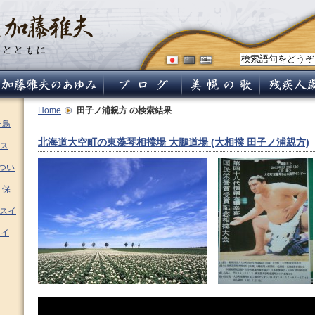
Home
田子ノ浦親方
の検索結果
チ鳥
北海道大空町の東藻琴相撲場 大鵬道場 (大相撲 田子ノ浦親方)
ス
つい
 保
ムスイ
スイ