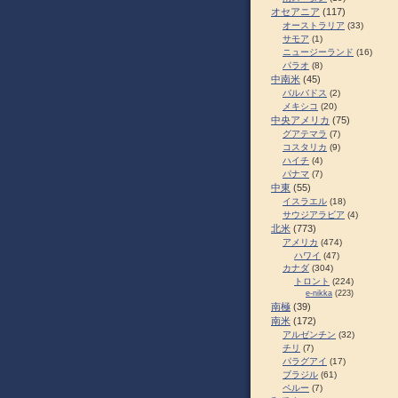
オセアニア
(117)
オーストラリア
(33)
サモア
(1)
ニュージーランド
(16)
パラオ
(8)
中南米
(45)
バルバドス
(2)
メキシコ
(20)
中央アメリカ
(75)
グアテマラ
(7)
コスタリカ
(9)
ハイチ
(4)
パナマ
(7)
中東
(55)
イスラエル
(18)
サウジアラビア
(4)
北米
(773)
アメリカ
(474)
ハワイ
(47)
カナダ
(304)
トロント
(224)
e-nikka
(223)
南極
(39)
南米
(172)
アルゼンチン
(32)
チリ
(7)
パラグアイ
(17)
ブラジル
(61)
ペルー
(7)