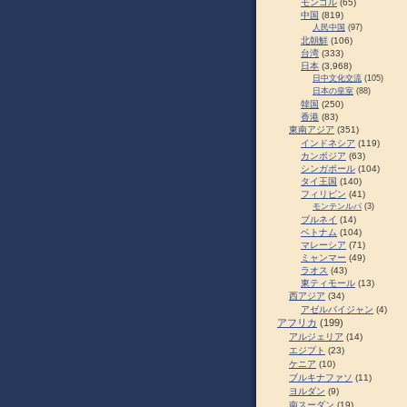
モンゴル
(65)
中国
(819)
人民中国
(97)
北朝鮮
(106)
台湾
(333)
日本
(3,968)
日中文化交流
(105)
日本の皇室
(88)
韓国
(250)
香港
(83)
東南アジア
(351)
インドネシア
(119)
カンボジア
(63)
シンガポール
(104)
タイ王国
(140)
フィリピン
(41)
モンテンルパ
(3)
ブルネイ
(14)
ベトナム
(104)
マレーシア
(71)
ミャンマー
(49)
ラオス
(43)
東ティモール
(13)
西アジア
(34)
アゼルバイジャン
(4)
アフリカ
(199)
アルジェリア
(14)
エジプト
(23)
ケニア
(10)
ブルキナファソ
(11)
ヨルダン
(9)
南スーダン
(19)