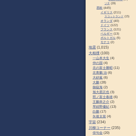
ソチ
(29)
西欧
(445)
イギリス
(211)
スコットランド
(15)
オランダ
(40)
ドイツ
(122)
フランス
(121)
ベルギー
(13)
ポルトガル
(5)
モナコ
(2)
地震
(1,015)
大相撲
(100)
一山本大生
(4)
仲の国
(4)
北の富士勝昭
(11)
北青鵬 治
(6)
大砂嵐
(6)
大鵬
(28)
御嶽海
(2)
旭大星託也
(3)
照ノ富士春雄
(6)
王鵬幸之介
(2)
琴紺野優紀
(13)
白鵬
(17)
矢後太規
(4)
宇宙
(234)
川柳コーナー
(235)
俳句会
(20)