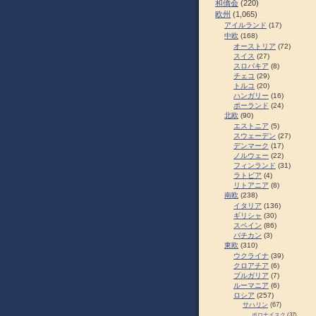
和僑会
(220)
欧州
(1,065)
アイルランド
(17)
中欧
(168)
オーストリア
(72)
スイス
(27)
スロパキア
(8)
チェコ
(29)
トルコ
(20)
ハンガリー
(16)
ポーランド
(24)
北欧
(90)
エストニア
(5)
スウェーデン
(27)
デンマーク
(17)
ノルウェー
(22)
フィンランド
(31)
ラトビア
(4)
リトアニア
(8)
南欧
(238)
イタリア
(136)
ギリシャ
(30)
スペイン
(86)
バチカン
(3)
東欧
(310)
ウクライナ
(39)
クロアチア
(6)
ブルガリア
(7)
ルーマニア
(6)
ロシア
(257)
サハリン
(67)
ポロナイスク
(37)