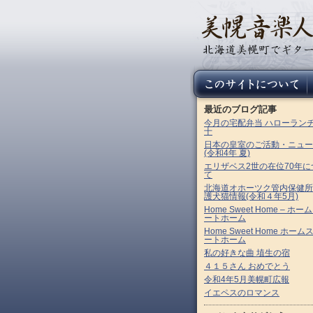
最近のブログ記事
今月の宅配弁当 ハローラン
十
日本の皇室のご活動・ニュー
(令和4年 夏)
エリザベス2世の在位70年に
て
北海道オホーツク管内保健所
護犬猫情報(令和４年5月)
Home Sweet Home – ホー
ートホーム
Home Sweet Home ホーム
ートホーム
私の好きな曲 埴生の宿
４１５さん おめでとう
令和4年5月美幌町広報
イエペスのロマンス