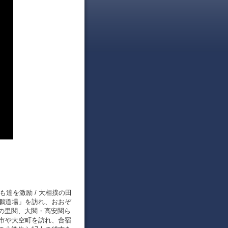
も達を激励 / 大相撲の田
大鵬道場」を訪れ、おおぞ
の里関、大関・高安関ら
走市や大空町を訪れ、合宿