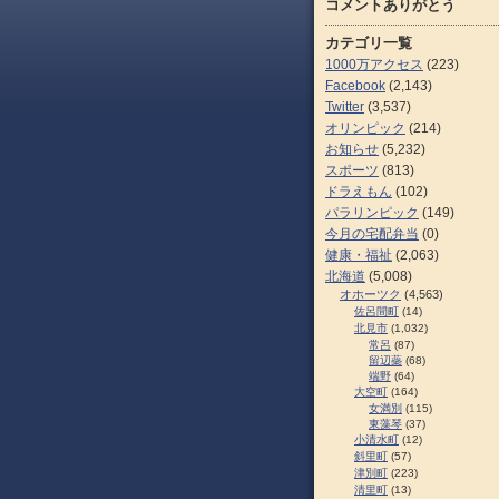
コメントありがとう
カテゴリ一覧
1000万アクセス
(223)
Facebook
(2,143)
Twitter
(3,537)
オリンピック
(214)
お知らせ
(5,232)
スポーツ
(813)
ドラえもん
(102)
パラリンピック
(149)
今月の宅配弁当
(0)
健康・福祉
(2,063)
北海道
(5,008)
オホーツク
(4,563)
佐呂間町
(14)
北見市
(1,032)
常呂
(87)
留辺蘂
(68)
端野
(64)
大空町
(164)
女満別
(115)
東藻琴
(37)
小清水町
(12)
斜里町
(57)
津別町
(223)
清里町
(13)