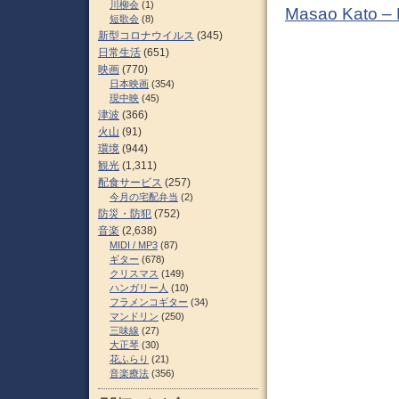
川柳会
(1)
Masao Kato –
短歌会
(8)
新型コロナウイルス
(345)
日常生活
(651)
映画
(770)
日本映画
(354)
現中映
(45)
津波
(366)
火山
(91)
環境
(944)
観光
(1,311)
配食サービス
(257)
今月の宅配弁当
(2)
防災・防犯
(752)
音楽
(2,638)
MIDI / MP3
(87)
ギター
(678)
クリスマス
(149)
ハンガリー人
(10)
フラメンコギター
(34)
マンドリン
(250)
三味線
(27)
大正琴
(30)
花ふらり
(21)
音楽療法
(356)