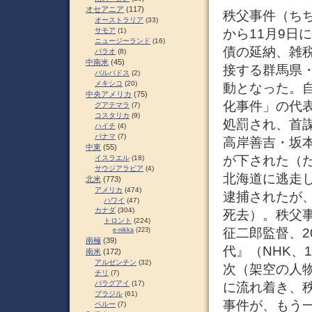
オセアニア
(117)
秩父事件（ちち
オーストラリア
(33)
から11月9日
サモア
(1)
ニュージーランド
(16)
債の延納、雑
パラオ
(8)
中南米
(45)
接する群馬県
バルバドス
(2)
メキシコ
(20)
動となった。
中央アメリカ
(75)
化事件」の代表
グアテマラ
(7)
コスタリカ
(9)
処罰され、首
ハイチ
(4)
パナマ
(7)
高岸善吉・坂
中東
(55)
が下された（
イスラエル
(18)
サウジアラビア
(4)
北海道に逃走し
北米
(773)
アメリカ
(474)
逮捕されたが、
ハワイ
(47)
カナダ
(304)
死去）。秩父事
トロント
(224)
征二郎監督、2
e-nikka
(223)
南極
(39)
代』（NHK、
南米
(172)
アルゼンチン
(32)
次（架空の人
チリ
(7)
パラグアイ
(17)
に流れ着き、
ブラジル
(61)
事件が、もう
ペルー
(7)