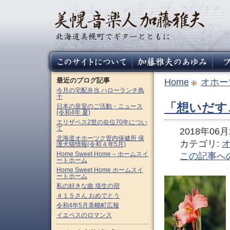
最近のブログ記事
Home
オホー
今月の宅配弁当 ハローランチ鳥
十
「想いだす
日本の皇室のご活動・ニュース
(令和4年 夏)
エリザベス2世の在位70年につい
て
2018年06月2
北海道オホーツク管内保健所 保
カテゴリ:
護犬猫情報(令和４年5月)
Home Sweet Home – ホームスイ
この記事へ
ートホーム
Home Sweet Home ホームスイ
ートホーム
私の好きな曲 埴生の宿
４１５さん おめでとう
令和4年5月美幌町広報
イエペスのロマンス