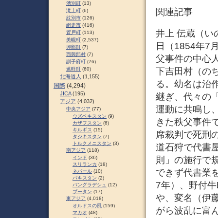
湧別町
(13)
関連記事
滝上町
(6)
紋別市
(126)
網走市
(416)
井上 伝蔵（いの
置戸町
(113)
美幌町
(2,537)
日（1854年7
興部町
(7)
西興部村
(7)
父事件の中心人
訓子府町
(76)
下吉田村（の
遠軽町
(60)
北海道人
(1,155)
る。幼名は治
国際
(4,294)
JICA
(195)
継ぎ、代々の
アジア
(4,032)
運動に共鳴し、
中央アジア
(77)
ウズベキスタン
(9)
きた秩父事件
カザフスタン
(6)
キルギス
(15)
席裁判で死刑
タジキスタン
(7)
トルクメニスタン
(3)
道石狩で代書屋
南アジア
(118)
則」の施行で
インド
(36)
スリランカ
(18)
できず代書業を
ネパール
(10)
パキスタン
(2)
7年）、野付
バングラデシュ
(12)
ブータン
(17)
や、変名（伊
東アジア
(4,018)
オルドスの風
(159)
がら波乱に富
マカオ
(48)