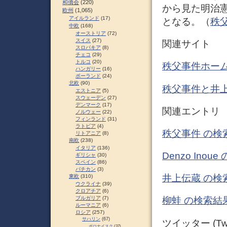
和僑会
(220)
から見た明治
欧州
(1,065)
アイルランド
(17)
となる。（
秩父
中欧
(168)
オーストリア
(72)
スイス
(27)
関連サイト
スロパキア
(8)
チェコ
(29)
トルコ
(20)
秩父事件ホー
ハンガリー
(16)
ポーランド
(24)
北欧
(90)
秩父事件と井上
エストニア
(5)
スウェーデン
(27)
デンマーク
(17)
関連エントリ
ノルウェー
(22)
フィンランド
(31)
ラトビア
(4)
秩父事件 の検
リトアニア
(8)
南欧
(238)
イタリア
(136)
Denzo Ino
ギリシャ
(30)
スペイン
(86)
バチカン
(3)
井上伝蔵 の検
東欧
(310)
ウクライナ
(39)
クロアチア
(6)
ブルガリア
(7)
柳蛙 の検索結果
ルーマニア
(6)
ロシア
(257)
サハリン
(67)
ツイッター (Twit
ポロナイスク
(37)