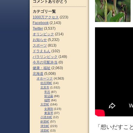
コメントありがとう
カテゴリ一覧
1000万アクセス
(223)
Facebook
(2,143)
Twitter
(3,537)
オリンピック
(214)
お知らせ
(5,232)
スポーツ
(813)
ドラえもん
(102)
パラリンピック
(149)
今月の宅配弁当
(0)
健康・福祉
(2,063)
北海道
(5,008)
オホーツク
(4,563)
佐呂間町
(14)
北見市
(1,032)
常呂
(87)
留辺蘂
(68)
端野
(64)
大空町
(164)
女満別
(115)
東藻琴
(37)
小清水町
(12)
斜里町
(57)
「想いだすこと
津別町
(223)
清里町
(13)