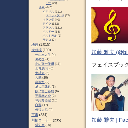
ソチ
(29)
西欧
(445)
イギリス
(211)
スコットランド
(15)
オランダ
(40)
ドイツ
(122)
フランス
(121)
ベルギー
(13)
ポルトガル
(5)
モナコ
(2)
地震
(1,015)
大相撲
(100)
加藤 雅夫 (@bihor
一山本大生
(4)
仲の国
(4)
フェイスブック (
北の富士勝昭
(11)
北青鵬 治
(6)
大砂嵐
(6)
大鵬
(28)
御嶽海
(2)
旭大星託也
(3)
照ノ富士春雄
(6)
王鵬幸之介
(2)
琴紺野優紀
(13)
白鵬
(17)
矢後太規
(4)
宇宙
(234)
加藤 雅夫 | Fac
川柳コーナー
(235)
俳句会
(20)