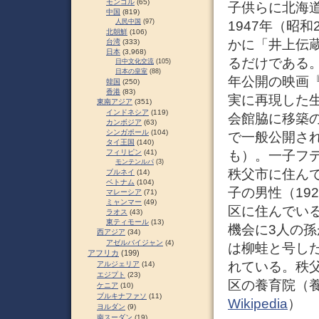
モンゴル
(65)
子供らに北海
中国
(819)
人民中国
(97)
1947年（昭
北朝鮮
(106)
かに「井上伝
台湾
(333)
日本
(3,968)
るだけである。
日中文化交流
(105)
日本の皇室
(88)
年公開の映画
韓国
(250)
香港
(83)
実に再現した
東南アジア
(351)
インドネシア
(119)
会館脇に移築
カンボジア
(63)
シンガポール
(104)
で一般公開さ
タイ王国
(140)
も）。一子フデ
フィリピン
(41)
モンテンルパ
(3)
秩父市に住ん
ブルネイ
(14)
ベトナム
(104)
子の男性（19
マレーシア
(71)
ミャンマー
(49)
区に住んでいる
ラオス
(43)
東ティモール
(13)
機会に3人の
西アジア
(34)
アゼルバイジャン
(4)
は柳蛙と号し
アフリカ
(199)
れている。秩
アルジェリア
(14)
エジプト
(23)
区の養育院（
ケニア
(10)
ブルキナファソ
(11)
Wikipedia
）
ヨルダン
(9)
南スーダン
(19)