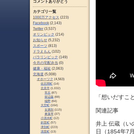
コメントありがとう
カテゴリ一覧
1000万アクセス
(223)
Facebook
(2,143)
Twitter
(3,537)
オリンピック
(214)
お知らせ
(5,232)
スポーツ
(813)
ドラえもん
(102)
パラリンピック
(149)
今月の宅配弁当
(0)
健康・福祉
(2,063)
北海道
(5,008)
オホーツク
(4,563)
佐呂間町
(14)
北見市
(1,032)
常呂
(87)
「想いだすこと
留辺蘂
(68)
端野
(64)
大空町
(164)
関連記事
女満別
(115)
東藻琴
(37)
小清水町
(12)
井上 伝蔵（いの
斜里町
(57)
津別町
(223)
日（1854年7
清里町
(13)