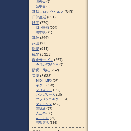
川柳会
(1)
短歌会
(8)
新型コロナウイルス
(345)
日常生活
(651)
映画
(770)
日本映画
(354)
現中映
(45)
津波
(366)
火山
(91)
環境
(944)
観光
(1,311)
配食サービス
(257)
今月の宅配弁当
(2)
防災・防犯
(752)
音楽
(2,638)
MIDI / MP3
(87)
ギター
(678)
クリスマス
(149)
ハンガリー人
(10)
フラメンコギター
(34)
マンドリン
(250)
三味線
(27)
大正琴
(30)
花ふらり
(21)
音楽療法
(356)