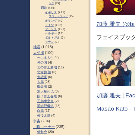
ソチ
(29)
西欧
(445)
イギリス
(211)
スコットランド
(15)
オランダ
(40)
加藤 雅夫 (@bihor
ドイツ
(122)
フランス
(121)
ベルギー
(13)
フェイスブック (
ポルトガル
(5)
モナコ
(2)
地震
(1,015)
大相撲
(100)
一山本大生
(4)
仲の国
(4)
北の富士勝昭
(11)
北青鵬 治
(6)
大砂嵐
(6)
大鵬
(28)
御嶽海
(2)
旭大星託也
(3)
加藤 雅夫 | Fac
照ノ富士春雄
(6)
王鵬幸之介
(2)
琴紺野優紀
(13)
Masao Kato –
白鵬
(17)
矢後太規
(4)
宇宙
(234)
川柳コーナー
(235)
俳句会
(20)