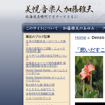
最近のブログ記事
Home
Denzo
今月の宅配弁当 ハローランチ鳥
十
日本の皇室のご活動・ニュース
「想いだすこ
(令和4年 夏)
エリザベス2世の在位70年につい
て
北海道オホーツク管内保健所 保
護犬猫情報(令和４年5月)
Home Sweet Home – ホームスイ
ートホーム
Home Sweet Home ホームスイ
ートホーム
私の好きな曲 埴生の宿
４１５さん おめでとう
令和4年5月美幌町広報
イエペスのロマンス