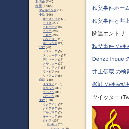
和僑会
(220)
欧州
(1,065)
秩父事件ホー
アイルランド
(17)
中欧
(168)
オーストリア
(72)
秩父事件と井上
スイス
(27)
スロパキア
(8)
チェコ
(29)
関連エントリ
トルコ
(20)
ハンガリー
(16)
ポーランド
(24)
秩父事件 の検
北欧
(90)
エストニア
(5)
スウェーデン
(27)
Denzo Ino
デンマーク
(17)
ノルウェー
(22)
フィンランド
(31)
井上伝蔵 の検
ラトビア
(4)
リトアニア
(8)
南欧
(238)
柳蛙 の検索結果
イタリア
(136)
ギリシャ
(30)
スペイン
(86)
ツイッター (Twit
バチカン
(3)
東欧
(310)
ウクライナ
(39)
クロアチア
(6)
ブルガリア
(7)
ルーマニア
(6)
ロシア
(257)
サハリン
(67)
ポロナイスク
(37)