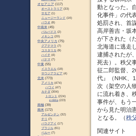
オセアニア
(117)
動となった。
オーストラリア
(33)
サモア
(1)
化事件」の代表
ニュージーランド
(16)
処罰され、首
パラオ
(8)
中南米
(45)
高岸善吉・坂
バルバドス
(2)
メキシコ
(20)
が下された（
中央アメリカ
(75)
北海道に逃走し
グアテマラ
(7)
コスタリカ
(9)
逮捕されたが、
ハイチ
(4)
パナマ
(7)
死去）。秩父事
中東
(55)
征二郎監督、2
イスラエル
(18)
サウジアラビア
(4)
代』（NHK、
北米
(773)
アメリカ
(474)
次（架空の人
ハワイ
(47)
カナダ
(304)
に流れ着き、
トロント
(224)
事件が、もう
e-nikka
(223)
南極
(39)
から見た明治
南米
(172)
アルゼンチン
(32)
となる。（
秩父
チリ
(7)
パラグアイ
(17)
ブラジル
(61)
関連サイト
ペルー
(7)