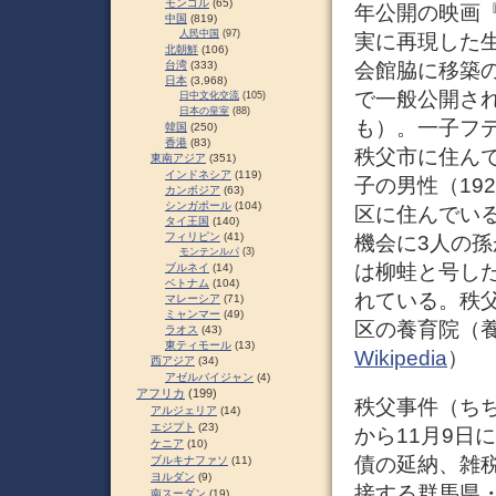
モンゴル
(65)
年公開の映画
中国
(819)
人民中国
(97)
実に再現した
北朝鮮
(106)
会館脇に移築
台湾
(333)
日本
(3,968)
で一般公開さ
日中文化交流
(105)
日本の皇室
(88)
も）。一子フデ
韓国
(250)
香港
(83)
秩父市に住ん
東南アジア
(351)
インドネシア
(119)
子の男性（19
カンボジア
(63)
シンガポール
(104)
区に住んでいる
タイ王国
(140)
フィリピン
(41)
機会に3人の
モンテンルパ
(3)
は柳蛙と号し
ブルネイ
(14)
ベトナム
(104)
れている。秩
マレーシア
(71)
ミャンマー
(49)
区の養育院（
ラオス
(43)
東ティモール
(13)
Wikipedia
）
西アジア
(34)
アゼルバイジャン
(4)
アフリカ
(199)
秩父事件（ちち
アルジェリア
(14)
エジプト
(23)
から11月9日
ケニア
(10)
債の延納、雑
ブルキナファソ
(11)
ヨルダン
(9)
接する群馬県
南スーダン
(19)