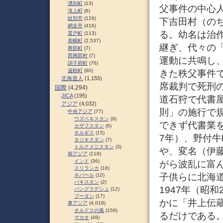
湧別町
(13)
父事件の中心人
滝上町
(6)
紋別市
(126)
下吉田村（の
網走市
(416)
る。幼名は治
置戸町
(113)
美幌町
(2,537)
継ぎ、代々の
興部町
(7)
西興部村
(7)
運動に共鳴し、
訓子府町
(76)
遠軽町
(60)
きた秩父事件
北海道人
(1,155)
席裁判で死刑
国際
(4,294)
JICA
(195)
道石狩で代書屋
アジア
(4,032)
則」の施行で
中央アジア
(77)
ウズベキスタン
(9)
できず代書業を
カザフスタン
(6)
キルギス
(15)
7年）、野付
タジキスタン
(7)
トルクメニスタン
(3)
や、変名（伊
南アジア
(118)
インド
(36)
がら波乱に富
スリランカ
(18)
子供らに北海
ネパール
(10)
パキスタン
(2)
1947年（昭
バングラデシュ
(12)
ブータン
(17)
かに「井上伝
東アジア
(4,018)
オルドスの風
(159)
るだけである。
マカオ
(48)