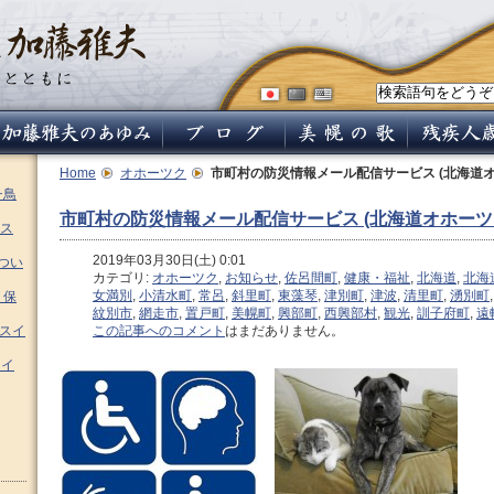
Home
オホーツク
市町村の防災情報メール配信サービス (北海道オ
チ鳥
市町村の防災情報メール配信サービス (北海道オホーツ
ス
2019年03月30日(土) 0:01
つい
カテゴリ:
オホーツク
,
お知らせ
,
佐呂間町
,
健康・福祉
,
北海道
,
北海
女満別
,
小清水町
,
常呂
,
斜里町
,
東藻琴
,
津別町
,
津波
,
清里町
,
湧別町
 保
紋別市
,
網走市
,
置戸町
,
美幌町
,
興部町
,
西興部村
,
観光
,
訓子府町
,
遠
ムスイ
この記事へのコメント
はまだありません。
スイ