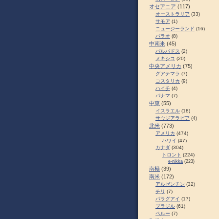
オセアニア
(117)
オーストラリア
(33)
サモア
(1)
ニュージーランド
(16)
パラオ
(8)
中南米
(45)
バルバドス
(2)
メキシコ
(20)
中央アメリカ
(75)
グアテマラ
(7)
コスタリカ
(9)
ハイチ
(4)
パナマ
(7)
中東
(55)
イスラエル
(18)
サウジアラビア
(4)
北米
(773)
アメリカ
(474)
ハワイ
(47)
カナダ
(304)
トロント
(224)
e-nikka
(223)
南極
(39)
南米
(172)
アルゼンチン
(32)
チリ
(7)
パラグアイ
(17)
ブラジル
(61)
ペルー
(7)