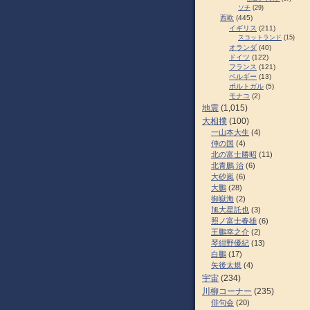
ソチ
(29)
西欧
(445)
イギリス
(211)
スコットランド
(15)
オランダ
(40)
ドイツ
(122)
フランス
(121)
ベルギー
(13)
ポルトガル
(5)
モナコ
(2)
地震
(1,015)
大相撲
(100)
一山本大生
(4)
仲の国
(4)
北の富士勝昭
(11)
北青鵬 治
(6)
大砂嵐
(6)
大鵬
(28)
御嶽海
(2)
旭大星託也
(3)
照ノ富士春雄
(6)
王鵬幸之介
(2)
琴紺野優紀
(13)
白鵬
(17)
矢後太規
(4)
宇宙
(234)
川柳コーナー
(235)
俳句会
(20)