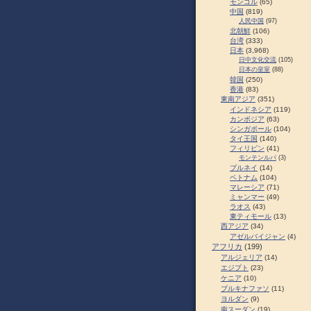
モンゴル
(65)
中国
(819)
人民中国
(97)
北朝鮮
(106)
台湾
(333)
日本
(3,968)
日中文化交流
(105)
日本の皇室
(88)
韓国
(250)
香港
(83)
東南アジア
(351)
インドネシア
(119)
カンボジア
(63)
シンガポール
(104)
タイ王国
(140)
フィリピン
(41)
モンテンルパ
(3)
ブルネイ
(14)
ベトナム
(104)
マレーシア
(71)
ミャンマー
(49)
ラオス
(43)
東ティモール
(13)
西アジア
(34)
アゼルバイジャン
(4)
アフリカ
(199)
アルジェリア
(14)
エジプト
(23)
ケニア
(10)
ブルキナファソ
(11)
ヨルダン
(9)
南スーダン
(19)