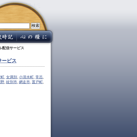
ル配信サービス
サービス
空町
,
女満別
,
小清水町
,
常呂
,
端野
,
紋別市
,
網走市
,
置戸町
,