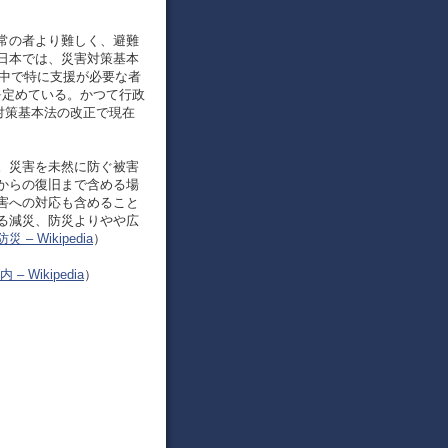
常の者より難しく、避難
日本では、災害対策基本
者の中で特に支援が必要な者
を定めている。かつて行政
対策基本法の改正で現在
。災害を未然に防ぐ被害
からの復旧まで含める場
害への対応も含めること
る減災、防災よりやや広
防災 – Wikipedia
）
– Wikipedia
）