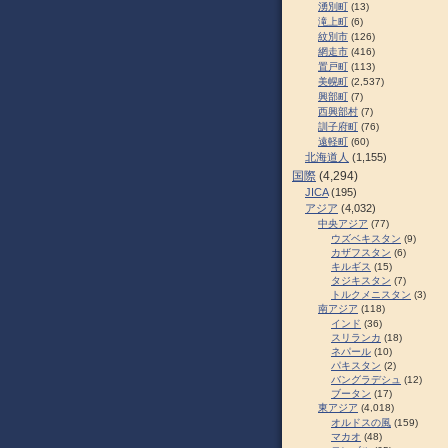
湧別町
(13)
滝上町
(6)
紋別市
(126)
網走市
(416)
置戸町
(113)
美幌町
(2,537)
興部町
(7)
西興部村
(7)
訓子府町
(76)
遠軽町
(60)
北海道人
(1,155)
国際
(4,294)
JICA
(195)
アジア
(4,032)
中央アジア
(77)
ウズベキスタン
(9)
カザフスタン
(6)
キルギス
(15)
タジキスタン
(7)
トルクメニスタン
(3)
南アジア
(118)
インド
(36)
スリランカ
(18)
ネパール
(10)
パキスタン
(2)
バングラデシュ
(12)
ブータン
(17)
東アジア
(4,018)
オルドスの風
(159)
マカオ
(48)