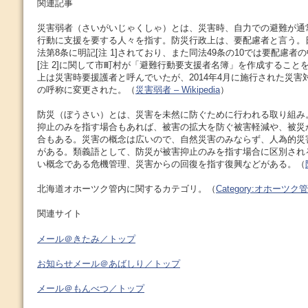
関連記事
災害弱者（さいがいじゃくしゃ）とは、災害時、自力での避難が通
行動に支援を要する人々を指す。防災行政上は、要配慮者と言う。
法第8条に明記[注 1]されており、また同法49条の10では要配慮
[注 2]に関して市町村が「避難行動要支援者名簿」を作成すること
上は災害時要援護者と呼んでいたが、2014年4月に施行された災害
の呼称に変更された。（
災害弱者 – Wikipedia
）
防災（ぼうさい）とは、災害を未然に防ぐために行われる取り組み
抑止のみを指す場合もあれば、被害の拡大を防ぐ被害軽減や、被災
合もある。災害の概念は広いので、自然災害のみならず、人為的災
がある。類義語として、防災が被害抑止のみを指す場合に区別され
い概念である危機管理、災害からの回復を指す復興などがある。（
北海道オホーツク管内に関するカテゴリ。（
Category:オホーツク管内 
関連サイト
メール＠きたみ／トップ
お知らせメール＠あばしり／トップ
メール＠もんべつ／トップ