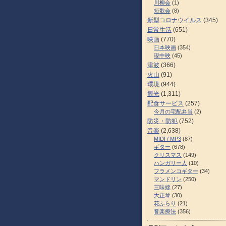
川柳会
(1)
短歌会
(8)
新型コロナウイルス
(345)
日常生活
(651)
映画
(770)
日本映画
(354)
現中映
(45)
津波
(366)
火山
(91)
環境
(944)
観光
(1,311)
配食サービス
(257)
今月の宅配弁当
(2)
防災・防犯
(752)
音楽
(2,638)
MIDI / MP3
(87)
ギター
(678)
クリスマス
(149)
ハンガリー人
(10)
フラメンコギター
(34)
マンドリン
(250)
三味線
(27)
大正琴
(30)
花ふらり
(21)
音楽療法
(356)