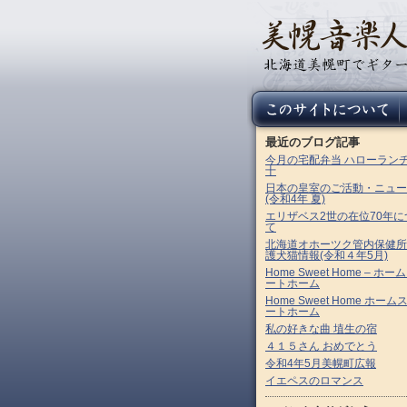
最近のブログ記事
今月の宅配弁当 ハローラン
十
日本の皇室のご活動・ニュー
(令和4年 夏)
エリザベス2世の在位70年に
て
北海道オホーツク管内保健所
護犬猫情報(令和４年5月)
Home Sweet Home – ホー
ートホーム
Home Sweet Home ホーム
ートホーム
私の好きな曲 埴生の宿
４１５さん おめでとう
令和4年5月美幌町広報
イエペスのロマンス