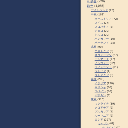
和僑会
(220)
欧州
(1,065)
アイルランド
(17)
中欧
(168)
オーストリア
(72)
スイス
(27)
スロパキア
(8)
チェコ
(29)
トルコ
(20)
ハンガリー
(16)
ポーランド
(24)
北欧
(90)
エストニア
(5)
スウェーデン
(27)
デンマーク
(17)
ノルウェー
(22)
フィンランド
(31)
ラトビア
(4)
リトアニア
(8)
南欧
(238)
イタリア
(136)
ギリシャ
(30)
スペイン
(86)
バチカン
(3)
東欧
(310)
ウクライナ
(39)
クロアチア
(6)
ブルガリア
(7)
ルーマニア
(6)
ロシア
(257)
サハリン
(67)
ポロナイスク
(37)