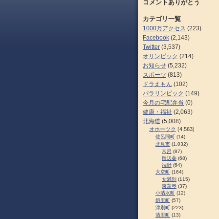
コメントありがとう
カテゴリ一覧
1000万アクセス
(223)
Facebook
(2,143)
Twitter
(3,537)
オリンピック
(214)
お知らせ
(5,232)
スポーツ
(813)
ドラえもん
(102)
パラリンピック
(149)
今月の宅配弁当
(0)
健康・福祉
(2,063)
北海道
(5,008)
オホーツク
(4,563)
佐呂間町
(14)
北見市
(1,032)
常呂
(87)
留辺蘂
(68)
端野
(64)
大空町
(164)
女満別
(115)
東藻琴
(37)
小清水町
(12)
斜里町
(57)
津別町
(223)
清里町
(13)