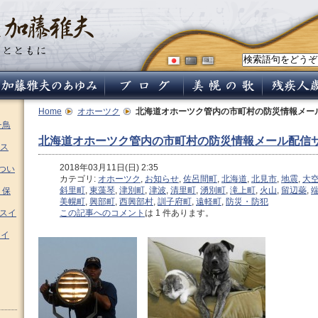
Home
オホーツク
北海道オホーツク管内の市町村の防災情報メー
チ鳥
北海道オホーツク管内の市町村の防災情報メール配信
ス
2018年03月11日(日) 2:35
つい
カテゴリ:
オホーツク
,
お知らせ
,
佐呂間町
,
北海道
,
北見市
,
地震
,
大
斜里町
,
東藻琴
,
津別町
,
津波
,
清里町
,
湧別町
,
滝上町
,
火山
,
留辺蘂
,
 保
美幌町
,
興部町
,
西興部村
,
訓子府町
,
遠軽町
,
防災・防犯
ムスイ
この記事へのコメント
は 1 件あります。
スイ