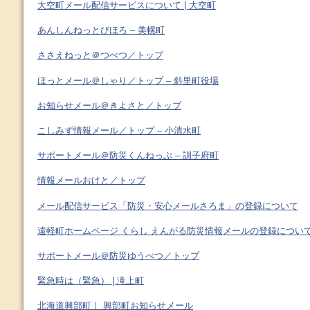
大空町メール配信サービスについて | 大空町
あんしんねっとびほろ – 美幌町
ささえねっと＠つべつ／トップ
ほっとメール＠しゃり／トップ – 斜里町役場
お知らせメール＠きよさと／トップ
こしみず情報メール／トップ – 小清水町
サポートメール＠防災くんねっぷ – 訓子府町
情報メールおけと／トップ
メール配信サービス「防災・安心メールさろま」の登録について
遠軽町ホームページ くらし えんがる防災情報メールの登録につい
サポートメール＠防災ゆうべつ／トップ
緊急時は（緊急） | 滝上町
北海道興部町｜ 興部町お知らせメール