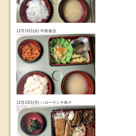
12月15日(水) 中島食品
12月13日(月) ハローランチ鳥十