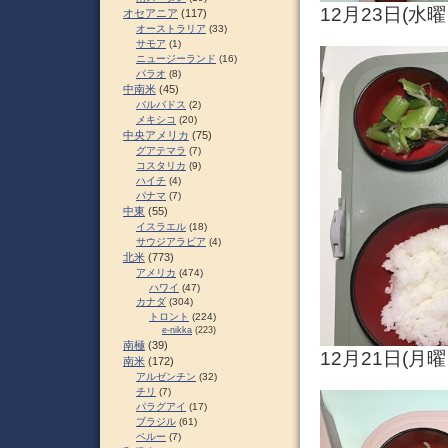
12月23日(水
オセアニア
(117)
オーストラリア
(33)
サモア
(1)
ニュージーランド
(16)
パラオ
(8)
中南米
(45)
バルバドス
(2)
メキシコ
(20)
中央アメリカ
(75)
グアテマラ
(7)
コスタリカ
(9)
ハイチ
(4)
パナマ
(7)
中東
(55)
イスラエル
(18)
サウジアラビア
(4)
北米
(773)
アメリカ
(474)
ハワイ
(47)
カナダ
(304)
トロント
(224)
e-nikka
(223)
南極
(39)
12月21日(
南米
(172)
アルゼンチン
(32)
チリ
(7)
パラグアイ
(17)
ブラジル
(61)
ペルー
(7)