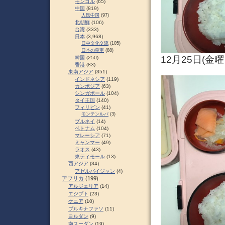
モンゴル
(65)
中国
(819)
人民中国
(97)
北朝鮮
(106)
台湾
(333)
日本
(3,968)
日中文化交流
(105)
日本の皇室
(88)
12月25日(金
韓国
(250)
香港
(83)
東南アジア
(351)
インドネシア
(119)
カンボジア
(63)
シンガポール
(104)
タイ王国
(140)
フィリピン
(41)
モンテンルパ
(3)
ブルネイ
(14)
ベトナム
(104)
マレーシア
(71)
ミャンマー
(49)
ラオス
(43)
東ティモール
(13)
西アジア
(34)
アゼルバイジャン
(4)
アフリカ
(199)
アルジェリア
(14)
エジプト
(23)
ケニア
(10)
ブルキナファソ
(11)
ヨルダン
(9)
南スーダン
(19)