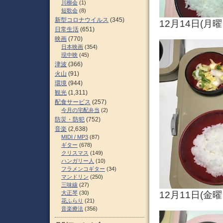
川柳会
(1)
短歌会
(8)
新型コロナウイルス
(345)
12月14日(
日常生活
(651)
映画
(770)
日本映画
(354)
現中映
(45)
津波
(366)
火山
(91)
環境
(944)
観光
(1,311)
配食サービス
(257)
今月の宅配弁当
(2)
防災・防犯
(752)
音楽
(2,638)
MIDI / MP3
(87)
ギター
(678)
クリスマス
(149)
ハンガリー人
(10)
フラメンコギター
(34)
マンドリン
(250)
三味線
(27)
12月11日(金
大正琴
(30)
花ふらり
(21)
音楽療法
(356)