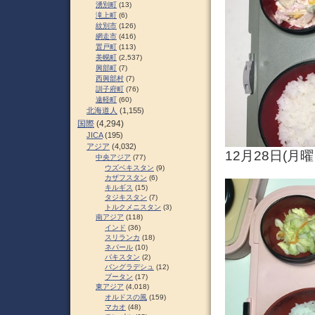
湧別町
(13)
滝上町
(6)
紋別市
(126)
網走市
(416)
置戸町
(113)
美幌町
(2,537)
興部町
(7)
西興部村
(7)
訓子府町
(76)
遠軽町
(60)
北海道人
(1,155)
国際
(4,294)
JICA
(195)
アジア
(4,032)
12月28日(
中央アジア
(77)
ウズベキスタン
(9)
カザフスタン
(6)
キルギス
(15)
タジキスタン
(7)
トルクメニスタン
(3)
南アジア
(118)
インド
(36)
スリランカ
(18)
ネパール
(10)
パキスタン
(2)
バングラデシュ
(12)
ブータン
(17)
東アジア
(4,018)
オルドスの風
(159)
マカオ
(48)