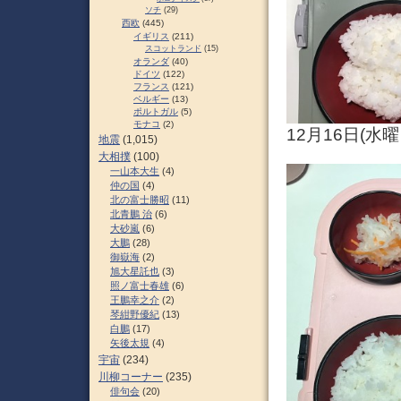
ソチ
(29)
西欧
(445)
イギリス
(211)
スコットランド
(15)
オランダ
(40)
ドイツ
(122)
フランス
(121)
ベルギー
(13)
ポルトガル
(5)
モナコ
(2)
12月16日(水
地震
(1,015)
大相撲
(100)
一山本大生
(4)
仲の国
(4)
北の富士勝昭
(11)
北青鵬 治
(6)
大砂嵐
(6)
大鵬
(28)
御嶽海
(2)
旭大星託也
(3)
照ノ富士春雄
(6)
王鵬幸之介
(2)
琴紺野優紀
(13)
白鵬
(17)
矢後太規
(4)
宇宙
(234)
川柳コーナー
(235)
俳句会
(20)