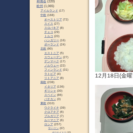
和僑会
(220)
欧州
(1,065)
アイルランド
(17)
中欧
(168)
オーストリア
(72)
スイス
(27)
スロパキア
(8)
チェコ
(29)
トルコ
(20)
ハンガリー
(16)
ポーランド
(24)
北欧
(90)
エストニア
(5)
スウェーデン
(27)
デンマーク
(17)
ノルウェー
(22)
フィンランド
(31)
ラトビア
(4)
12月18日(金
リトアニア
(8)
南欧
(238)
イタリア
(136)
ギリシャ
(30)
スペイン
(86)
バチカン
(3)
東欧
(310)
ウクライナ
(39)
クロアチア
(6)
ブルガリア
(7)
ルーマニア
(6)
ロシア
(257)
サハリン
(67)
ポロナイスク
(37)