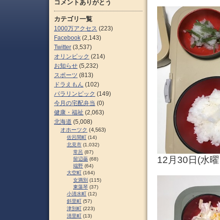
コメントありがとう
カテゴリ一覧
1000万アクセス
(223)
Facebook
(2,143)
Twitter
(3,537)
オリンピック
(214)
お知らせ
(5,232)
スポーツ
(813)
ドラえもん
(102)
パラリンピック
(149)
今月の宅配弁当
(0)
健康・福祉
(2,063)
北海道
(5,008)
オホーツク
(4,563)
佐呂間町
(14)
北見市
(1,032)
常呂
(87)
12月30日(水
留辺蘂
(68)
端野
(64)
大空町
(164)
女満別
(115)
東藻琴
(37)
小清水町
(12)
斜里町
(57)
津別町
(223)
清里町
(13)