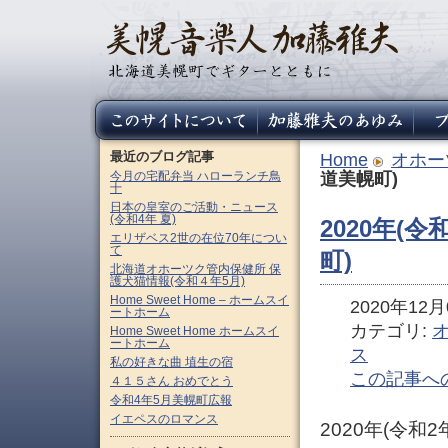
最近のブログ記事
Home
オホー
今月の宅配弁当 ハローランチ鳥
道美幌町)
十
日本の皇室のご活動・ニュース
(令和4年 夏)
2020年(
エリザベス2世の在位70年につい
て
町)
北海道オホーツク管内保健所 保
護犬猫情報(令和４年5月)
Home Sweet Home – ホームスイ
2020年12月0
ートホーム
カテゴリ:
Home Sweet Home ホームスイ
ートホーム
ス
私の好きな曲 埴生の宿
この記事へ
４１５さん おめでとう
令和4年5月美幌町広報
イエペスのロマンス
2020年(令和