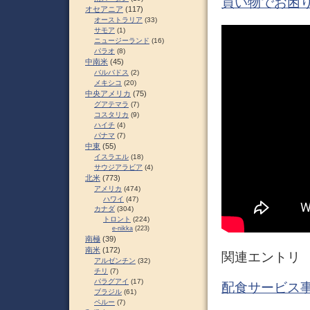
買い物でお困り
オセアニア
(117)
オーストラリア
(33)
サモア
(1)
ニュージーランド
(16)
パラオ
(8)
中南米
(45)
バルバドス
(2)
メキシコ
(20)
中央アメリカ
(75)
グアテマラ
(7)
コスタリカ
(9)
ハイチ
(4)
パナマ
(7)
中東
(55)
イスラエル
(18)
サウジアラビア
(4)
北米
(773)
アメリカ
(474)
ハワイ
(47)
カナダ
(304)
トロント
(224)
e-nikka
(223)
南極
(39)
南米
(172)
関連エントリ
アルゼンチン
(32)
チリ
(7)
パラグアイ
(17)
配食サービス事
ブラジル
(61)
ペルー
(7)