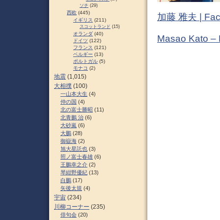
ソチ
(29)
西欧
(445)
加藤 雅夫 | Fac
イギリス
(211)
スコットランド
(15)
オランダ
(40)
Masao Kato –
ドイツ
(122)
フランス
(121)
ベルギー
(13)
ポルトガル
(5)
モナコ
(2)
地震
(1,015)
大相撲
(100)
一山本大生
(4)
仲の国
(4)
北の富士勝昭
(11)
北青鵬 治
(6)
大砂嵐
(6)
大鵬
(28)
御嶽海
(2)
旭大星託也
(3)
照ノ富士春雄
(6)
王鵬幸之介
(2)
琴紺野優紀
(13)
白鵬
(17)
矢後太規
(4)
宇宙
(234)
川柳コーナー
(235)
俳句会
(20)