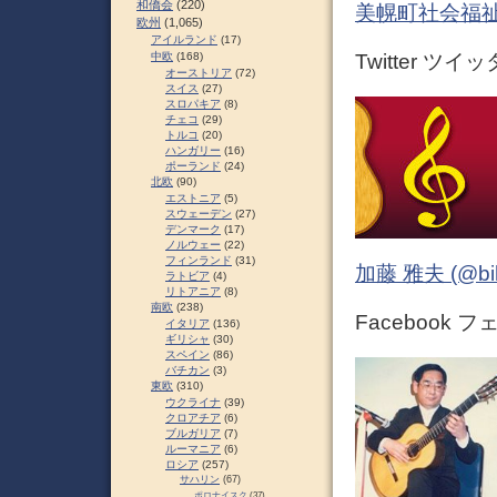
和僑会
(220)
美幌町社会福祉
欧州
(1,065)
アイルランド
(17)
中欧
(168)
Twitter ツイ
オーストリア
(72)
スイス
(27)
スロパキア
(8)
チェコ
(29)
トルコ
(20)
ハンガリー
(16)
ポーランド
(24)
北欧
(90)
エストニア
(5)
スウェーデン
(27)
デンマーク
(17)
ノルウェー
(22)
フィンランド
(31)
加藤 雅夫 (@bihor
ラトビア
(4)
リトアニア
(8)
南欧
(238)
Facebook 
イタリア
(136)
ギリシャ
(30)
スペイン
(86)
バチカン
(3)
東欧
(310)
ウクライナ
(39)
クロアチア
(6)
ブルガリア
(7)
ルーマニア
(6)
ロシア
(257)
サハリン
(67)
ポロナイスク
(37)