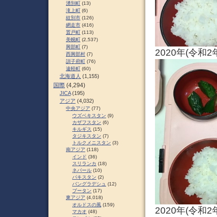
湧別町
(13)
滝上町
(6)
紋別市
(126)
網走市
(416)
置戸町
(113)
美幌町
(2,537)
興部町
(7)
2020年(令和
西興部村
(7)
訓子府町
(76)
遠軽町
(60)
北海道人
(1,155)
国際
(4,294)
JICA
(195)
アジア
(4,032)
中央アジア
(77)
ウズベキスタン
(9)
カザフスタン
(6)
キルギス
(15)
タジキスタン
(7)
トルクメニスタン
(3)
南アジア
(118)
インド
(36)
スリランカ
(18)
ネパール
(10)
パキスタン
(2)
バングラデシュ
(12)
ブータン
(17)
東アジア
(4,018)
オルドスの風
(159)
2020年(令和
マカオ
(48)