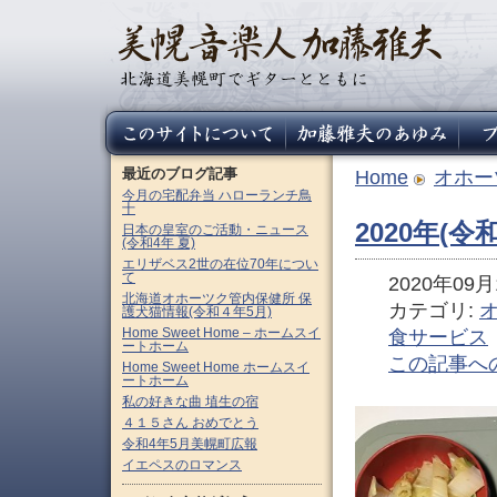
最近のブログ記事
Home
オホー
今月の宅配弁当 ハローランチ鳥
十
2020年(
日本の皇室のご活動・ニュース
(令和4年 夏)
エリザベス2世の在位70年につい
て
2020年09月1
北海道オホーツク管内保健所 保
カテゴリ:
護犬猫情報(令和４年5月)
Home Sweet Home – ホームスイ
食サービス
ートホーム
この記事へ
Home Sweet Home ホームスイ
ートホーム
私の好きな曲 埴生の宿
４１５さん おめでとう
令和4年5月美幌町広報
イエペスのロマンス