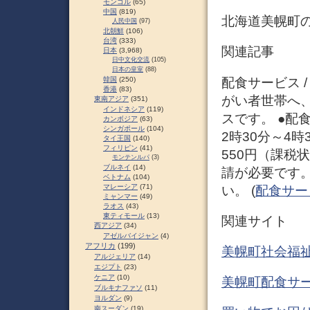
モンゴル
(65)
中国
(819)
北海道美幌町
人民中国
(97)
北朝鮮
(106)
台湾
(333)
関連記事
日本
(3,968)
日中文化交流
(105)
日本の皇室
(88)
配食サービス 
韓国
(250)
香港
(83)
がい者世帯へ
東南アジア
(351)
インドネシア
(119)
スです。 ●配
カンボジア
(63)
シンガポール
(104)
2時30分～4
タイ王国
(140)
フィリピン
(41)
550円（課税
モンテンルパ
(3)
ブルネイ
(14)
請が必要です
ベトナム
(104)
マレーシア
(71)
い。 (
配食サー
ミャンマー
(49)
ラオス
(43)
東ティモール
(13)
関連サイト
西アジア
(34)
アゼルバイジャン
(4)
アフリカ
(199)
美幌町社会福
アルジェリア
(14)
エジプト
(23)
ケニア
(10)
美幌町配食サ
ブルキナファソ
(11)
ヨルダン
(9)
南スーダン
(19)