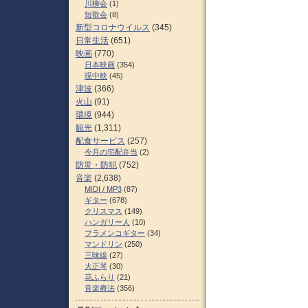
川柳会
(1)
短歌会
(8)
新型コロナウイルス
(345)
日常生活
(651)
映画
(770)
日本映画
(354)
現中映
(45)
津波
(366)
火山
(91)
環境
(944)
観光
(1,311)
配食サービス
(257)
今月の宅配弁当
(2)
防災・防犯
(752)
音楽
(2,638)
MIDI / MP3
(87)
ギター
(678)
クリスマス
(149)
ハンガリー人
(10)
フラメンコギター
(34)
マンドリン
(250)
三味線
(27)
大正琴
(30)
花ふらり
(21)
音楽療法
(356)