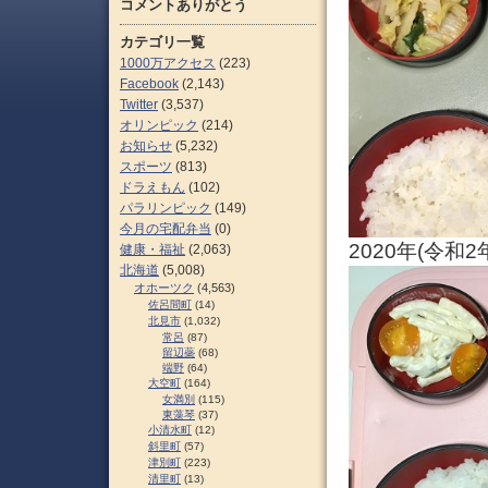
コメントありがとう
カテゴリ一覧
1000万アクセス
(223)
Facebook
(2,143)
Twitter
(3,537)
オリンピック
(214)
お知らせ
(5,232)
スポーツ
(813)
ドラえもん
(102)
パラリンピック
(149)
今月の宅配弁当
(0)
2020年(令和
健康・福祉
(2,063)
北海道
(5,008)
オホーツク
(4,563)
佐呂間町
(14)
北見市
(1,032)
常呂
(87)
留辺蘂
(68)
端野
(64)
大空町
(164)
女満別
(115)
東藻琴
(37)
小清水町
(12)
斜里町
(57)
津別町
(223)
清里町
(13)