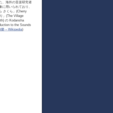
た、海外の音楽研究者
象に用いられており、
ら さくら」(Cherry
」(The Village
h) の Kodansha
on to the Sounds
 – Wikipedia
)