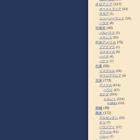
オセアニア
(117)
オーストラリア
(33)
サモア
(1)
ニュージーランド
(16)
パラオ
(8)
中南米
(45)
バルバドス
(2)
メキシコ
(20)
中央アメリカ
(75)
グアテマラ
(7)
コスタリカ
(9)
ハイチ
(4)
パナマ
(7)
中東
(55)
イスラエル
(18)
サウジアラビア
(4)
北米
(773)
アメリカ
(474)
ハワイ
(47)
カナダ
(304)
トロント
(224)
e-nikka
(223)
南極
(39)
南米
(172)
アルゼンチン
(32)
チリ
(7)
パラグアイ
(17)
ブラジル
(61)
ペルー
(7)