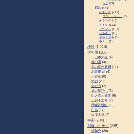
ソチ
(29)
西欧
(445)
イギリス
(211)
スコットランド
(15)
オランダ
(40)
ドイツ
(122)
フランス
(121)
ベルギー
(13)
ポルトガル
(5)
モナコ
(2)
地震
(1,015)
大相撲
(100)
一山本大生
(4)
仲の国
(4)
北の富士勝昭
(11)
北青鵬 治
(6)
大砂嵐
(6)
大鵬
(28)
御嶽海
(2)
旭大星託也
(3)
照ノ富士春雄
(6)
王鵬幸之介
(2)
琴紺野優紀
(13)
白鵬
(17)
矢後太規
(4)
宇宙
(234)
川柳コーナー
(235)
俳句会
(20)