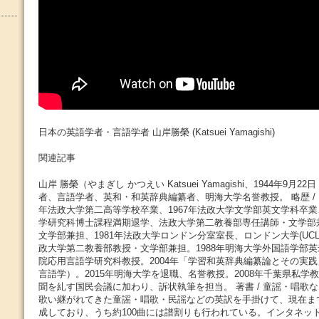
日本の英語学者・言語学者 山岸勝榮 (Katsuei Yamagishi)
関連記事
山岸 勝榮（やまぎし かつえい Katsuei Yamagishi、1944年9月2
者、言語学者、英和・和英辞典編纂者、明海大学名誉教授。 略歴 / 
年法政大学第二高等学校卒業、1967年法政大学文学部英文学科卒業、
学研究科博士課程満期退学、法政大学第二教養部専任講師・文学部兼
文学部兼担、1981年法政大学ロンドン分室室長、ロンドン大学(UCL
政大学第二教養部教授・文学部兼担。1988年明海大学外国語学部
院応用言語学研究科教授。2004年「学習和英辞典編纂論とその実
言語学）。2015年明海大学を退職、名誉教授。2008年千葉県私学
聞を糺す国民会議に加わり、訴状執筆を担当。 著書 / 童謡・唱歌な
歌い継がれてきた童謡・唱歌・民謡などの英訳を手掛けて、現在まで
成しており、うち約100曲には譜割りも行われている。インタネッ