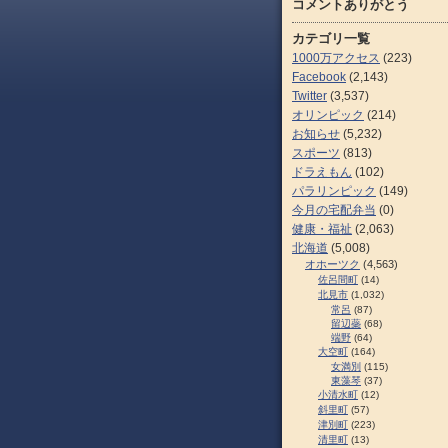
コメントありがとう
カテゴリ一覧
1000万アクセス
(223)
Facebook
(2,143)
Twitter
(3,537)
オリンピック
(214)
お知らせ
(5,232)
スポーツ
(813)
ドラえもん
(102)
パラリンピック
(149)
今月の宅配弁当
(0)
健康・福祉
(2,063)
北海道
(5,008)
オホーツク
(4,563)
佐呂間町
(14)
北見市
(1,032)
常呂
(87)
留辺蘂
(68)
端野
(64)
大空町
(164)
女満別
(115)
東藻琴
(37)
小清水町
(12)
斜里町
(57)
津別町
(223)
清里町
(13)