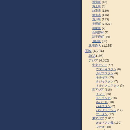
湧別町
(13)
滝上町
(6)
紋別市
(126)
網走市
(416)
置戸町
(113)
美幌町
(2,537)
興部町
(7)
西興部村
(7)
訓子府町
(76)
遠軽町
(60)
北海道人
(1,155)
国際
(4,294)
JICA
(195)
アジア
(4,032)
中央アジア
(77)
ウズベキスタン
(9)
カザフスタン
(6)
キルギス
(15)
タジキスタン
(7)
トルクメニスタン
(3)
南アジア
(118)
インド
(36)
スリランカ
(18)
ネパール
(10)
パキスタン
(2)
バングラデシュ
(12)
ブータン
(17)
東アジア
(4,018)
オルドスの風
(159)
マカオ
(48)