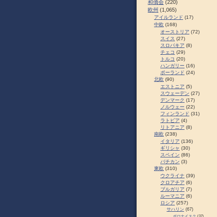
和僑会
(220)
欧州
(1,065)
アイルランド
(17)
中欧
(168)
オーストリア
(72)
スイス
(27)
スロパキア
(8)
チェコ
(29)
トルコ
(20)
ハンガリー
(16)
ポーランド
(24)
北欧
(90)
エストニア
(5)
スウェーデン
(27)
デンマーク
(17)
ノルウェー
(22)
フィンランド
(31)
ラトビア
(4)
リトアニア
(8)
南欧
(238)
イタリア
(136)
ギリシャ
(30)
スペイン
(86)
バチカン
(3)
東欧
(310)
ウクライナ
(39)
クロアチア
(6)
ブルガリア
(7)
ルーマニア
(6)
ロシア
(257)
サハリン
(67)
ポロナイスク
(37)