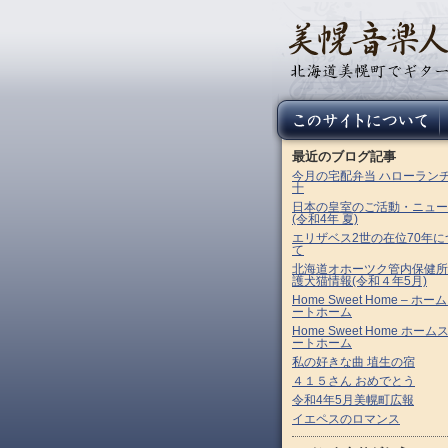
最近のブログ記事
今月の宅配弁当 ハローラン
十
日本の皇室のご活動・ニュー
(令和4年 夏)
エリザベス2世の在位70年に
て
北海道オホーツク管内保健所
護犬猫情報(令和４年5月)
Home Sweet Home – ホー
ートホーム
Home Sweet Home ホーム
ートホーム
私の好きな曲 埴生の宿
４１５さん おめでとう
令和4年5月美幌町広報
イエペスのロマンス