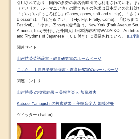
引用されており、国内の多数の著名合唱団でも利用されている。ま
（アメリカ、ルーマニア他）の間でもその英訳は日本語との比較対
「ずいずいずっころばし」(Gooey, gooey, soft and sticky)、「さく
Blossoms)、「ほたる こい」（Fly, Fly, Firefly, Come)、「むらまつり
Festival)、「ゆき」(Snow) の計5曲は、New York (Park Avenue Sout
America, Incが発行した外国人用日本語教科書WADAIKO―An Introducti
and Rhythms of Japanese （ＣＤ付き）に収録されている。 (
山岸勝榮
関連サイト
山岸勝榮英語辞書・教育研究室のホームページ
こちら – 山岸勝榮英語辞書・教育研究室のホームページ
関連エントリ
山岸勝榮 の検索結果 – 美幌音楽人 加藤雅夫
Katsuei Yamagishi の検索結果 – 美幌音楽人 加藤雅夫
ツイッター (Twitter)