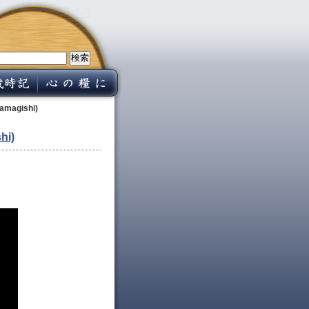
agishi)
i)