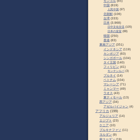
モンゴル
(65)
中国
(819)
人民中国
(97)
北朝鮮
(106)
台湾
(333)
日本
(3,968)
日中文化交流
(105)
日本の皇室
(88)
韓国
(250)
香港
(83)
東南アジア
(351)
インドネシア
(119)
カンボジア
(63)
シンガポール
(104)
タイ王国
(140)
フィリピン
(41)
モンテンルパ
(3)
ブルネイ
(14)
ベトナム
(104)
マレーシア
(71)
ミャンマー
(49)
ラオス
(43)
東ティモール
(13)
西アジア
(34)
アゼルバイジャン
(4)
アフリカ
(199)
アルジェリア
(14)
エジプト
(23)
ケニア
(10)
ブルキナファソ
(11)
ヨルダン
(9)
南スーダン
(19)