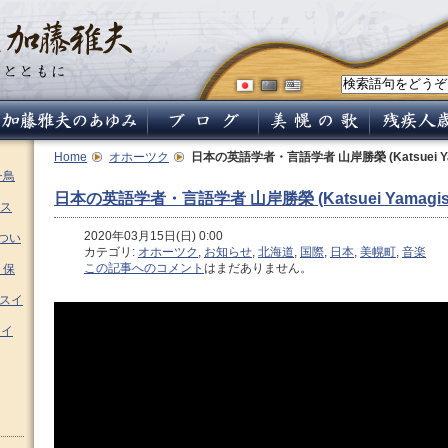
Home
オホーツク
日本の英語学者・言語学者 山岸勝榮 (Katsuei Yam
チ鳥
日本の英語学者・言語学者 山岸勝榮 (Katsuei Yamagish
ス
2020年03月15日(日) 0:00
つい
カテゴリ:
オホーツク
,
お知らせ
,
北海道
,
国際
,
日本
,
美幌町
,
音楽
この記事へのコメント
はまだありません。
 保
ムスイ
スイ