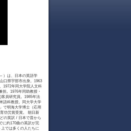
2日 – ）は、日本の英語学
山口県宇部市出身。1963
1972年同大学院人文科
担。1976年同助教授・
)客員研究員。1985年法
英米語科教授。同大学大学
践」で明海大学博士（応用
教育功労賞受賞。 朝日新
どの英訳 / 日本で昔から
に約170曲の英訳が完
ト上では多くの人たちに