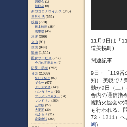
川柳会
(1)
短歌会
(8)
新型コロナウイルス
(345)
日常生活
(651)
映画
(770)
日本映画
(354)
現中映
(45)
津波
(366)
11月9日は「1
火山
(91)
道美幌町)
環境
(944)
観光
(1,311)
配食サービス
(257)
関連記事
今月の宅配弁当
(2)
防災・防犯
(752)
9日・「119番
音楽
(2,638)
MIDI / MP3
(87)
知） 美幌で 
ギター
(678)
動が9日（土）
クリスマス
(149)
ハンガリー人
(10)
舎内の通信指
フラメンコギター
(34)
マンドリン
(250)
幌防火協会や
三味線
(27)
も行われる。問
大正琴
(30)
花ふらり
(21)
73・1211）へ。
音楽療法
(356)
鳩
)