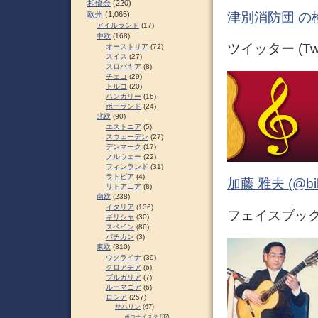
和僑会
(220)
津別消防団 の
欧州
(1,065)
アイルランド
(17)
中欧
(168)
ツイッター (Twit
オーストリア
(72)
スイス
(27)
スロパキア
(8)
チェコ
(29)
トルコ
(20)
ハンガリー
(16)
ポーランド
(24)
北欧
(90)
エストニア
(5)
スウェーデン
(27)
デンマーク
(17)
ノルウェー
(22)
フィンランド
(31)
ラトビア
(4)
加藤 雅夫 (@bihor
リトアニア
(8)
南欧
(238)
イタリア
(136)
フェイスブック (
ギリシャ
(30)
スペイン
(86)
バチカン
(3)
東欧
(310)
ウクライナ
(39)
クロアチア
(6)
ブルガリア
(7)
ルーマニア
(6)
ロシア
(257)
サハリン
(67)
ポロナイスク
(37)