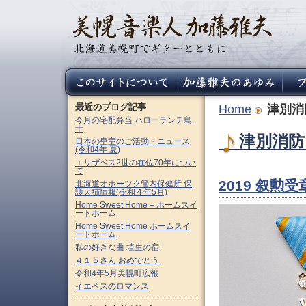
最近のブログ記事
Home
津別消
今月の宅配弁当 ハローランチ鳥
十
津別消防団
日本の皇室のご活動・ニュース
(令和4年 夏)
エリザベス2世の在位70年につい
て
2019 叙勲
北海道オホーツク管内保健所 保
護犬猫情報(令和４年5月)
Home Sweet Home – ホームスイ
ートホーム
Home Sweet Home ホームスイ
ートホーム
私の好きな曲 埴生の宿
４１５さん おめでとう
令和4年5月美幌町広報
イエペスのロマンス