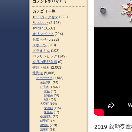
コメントありがとう
カテゴリ一覧
1000万アクセス
(223)
Facebook
(2,143)
Twitter
(3,537)
オリンピック
(214)
お知らせ
(5,232)
スポーツ
(813)
ドラえもん
(102)
パラリンピック
(149)
今月の宅配弁当
(0)
健康・福祉
(2,063)
北海道
(5,008)
オホーツク
(4,563)
佐呂間町
(14)
北見市
(1,032)
常呂
(87)
留辺蘂
(68)
端野
(64)
大空町
(164)
女満別
(115)
東藻琴
(37)
小清水町
(12)
斜里町
(57)
津別町
(223)
2019 叙勲受
清里町
(13)