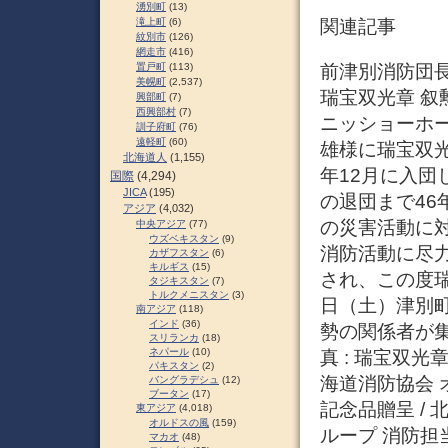
湧別町
(13)
滝上町
(6)
関連記事
紋別市
(126)
網走市
(416)
前津別消防団長
置戸町
(113)
美幌町
(2,537)
瑞宝双光章 叙
興部町
(7)
西興部村
(7)
ニッショーホ
訓子府町
(76)
遠軽町
(60)
雄様に瑞宝双
北海道人
(1,155)
年12月に入団
国際
(4,294)
JICA
(195)
の退団まで4
アジア
(4,032)
の災害活動に
中央アジア
(77)
ウズベキスタン
(9)
消防活動に尽
カザフスタン
(6)
キルギス
(15)
され、この度瑞
タジキスタン
(7)
トルクメニスタン
(3)
日（土）津別
南アジア
(118)
インド
(36)
勢の関係者が
スリランカ
(18)
ネパール
(10)
真 : 瑞宝双光章
パキスタン
(2)
海道消防協会 
バングラデシュ
(12)
ブータン
(17)
記念品贈呈 / 
東アジア
(4,018)
オルドスの風
(159)
ループ 消防担当 
マカオ
(48)