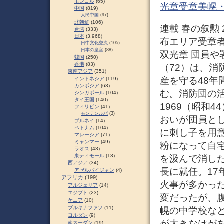
モンゴル
(65)
光章受章美幌
中国
(819)
人民中国
(97)
北朝鮮
(106)
連載 春の叙勲 
台湾
(333)
日本
(3,968)
布エリア受章者
日中文化交流
(105)
日本の皇室
(88)
双光章 団員や
韓国
(250)
香港
(83)
（72）は、
東南アジア
(351)
産を守る48年
インドネシア
(119)
カンボジア
(63)
む。消防団の
シンガポール
(104)
タイ王国
(140)
1969（昭和
フィリピン
(41)
モンテンルパ
(3)
おいが団員と
ブルネイ
(14)
ベトナム
(104)
に刺し子を用
マレーシア
(71)
ミャンマー
(49)
粉になって自
ラオス
(43)
東ティモール
(13)
を汲んで消した
西アジア
(34)
長に就任。17
アゼルバイジャン
(4)
アフリカ
(199)
火事が多かっ
アルジェリア
(14)
エジプト
(23)
変だったが、
ケニア
(10)
ブルキナファソ
(11)
幌の中学校な
ヨルダン
(9)
が大きなけが
南スーダン
(19)