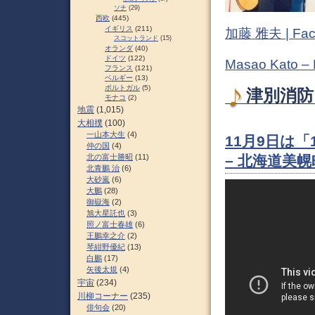
ソチ
(29)
西欧
(445)
イギリス
(211)
加藤 雅夫 | Fac
スコットランド
(15)
オランダ
(40)
ドイツ
(122)
Masao Kato –
フランス
(121)
ベルギー
(13)
ポルトガル
(5)
津別消防団
モナコ
(2)
地震
(1,015)
大相撲
(100)
一山本大生
(4)
11月9日は「
仲の国
(4)
北の富士勝昭
(11)
– 北海道美幌
北青鵬 治
(6)
大砂嵐
(6)
大鵬
(28)
御嶽海
(2)
旭大星託也
(3)
照ノ富士春雄
(6)
王鵬幸之介
(2)
琴紺野優紀
(13)
白鵬
(17)
矢後太規
(4)
宇宙
(234)
川柳コーナー
(235)
俳句会
(20)