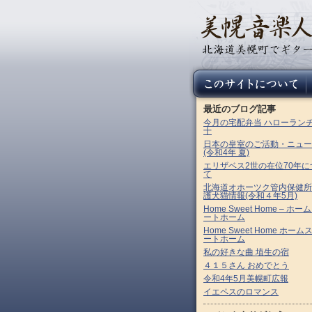
最近のブログ記事
今月の宅配弁当 ハローラン
十
日本の皇室のご活動・ニュー
(令和4年 夏)
エリザベス2世の在位70年に
て
北海道オホーツク管内保健所
護犬猫情報(令和４年5月)
Home Sweet Home – ホー
ートホーム
Home Sweet Home ホーム
ートホーム
私の好きな曲 埴生の宿
４１５さん おめでとう
令和4年5月美幌町広報
イエペスのロマンス