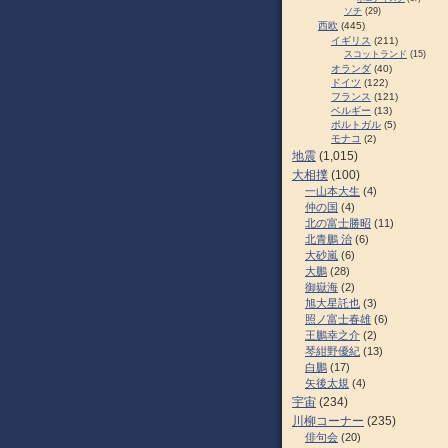
ソチ
(29)
西欧
(445)
イギリス
(211)
スコットランド
(15)
オランダ
(40)
ドイツ
(122)
フランス
(121)
ベルギー
(13)
ポルトガル
(5)
モナコ
(2)
地震
(1,015)
大相撲
(100)
一山本大生
(4)
仲の国
(4)
北の富士勝昭
(11)
北青鵬 治
(6)
大砂嵐
(6)
大鵬
(28)
御嶽海
(2)
旭大星託也
(3)
照ノ富士春雄
(6)
王鵬幸之介
(2)
琴紺野優紀
(13)
白鵬
(17)
矢後太規
(4)
宇宙
(234)
川柳コーナー
(235)
俳句会
(20)