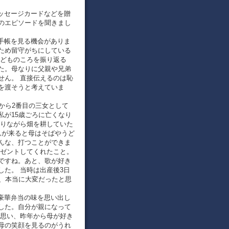
メッセージカードなどを贈
のエピソードを聞きまし
子手帳を見る機会がありま
ため留守がちにしている
子どものころを振り返る
た。母なりに父親や兄弟
せん。 直接伝えるのは恥
を渡そうと考えていま
下から2番目の三女として
私が15歳ごろに亡くなり
操りながら畑を耕していた
んが来ると母はそばやうど
んな、打つことができま
レゼントしてくれたこと。
ですね。あと、歌が好き
た。 当時は出産後3日
は、本当に大変だったと思
た豪華弁当の味を思い出し
した。自分が親になって
と思い、昨年から母が好き
母の笑顔を見るのがうれ