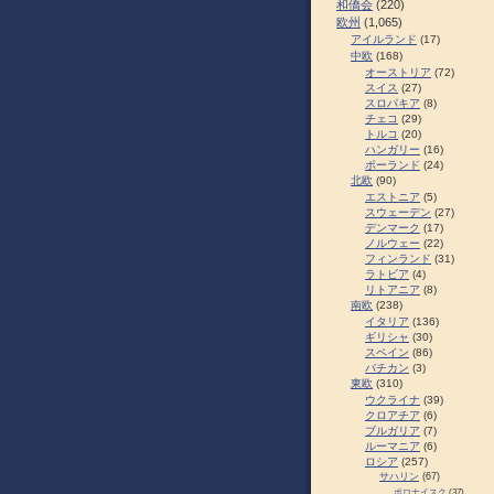
和僑会
(220)
欧州
(1,065)
アイルランド
(17)
中欧
(168)
オーストリア
(72)
スイス
(27)
スロパキア
(8)
チェコ
(29)
トルコ
(20)
ハンガリー
(16)
ポーランド
(24)
北欧
(90)
エストニア
(5)
スウェーデン
(27)
デンマーク
(17)
ノルウェー
(22)
フィンランド
(31)
ラトビア
(4)
リトアニア
(8)
南欧
(238)
イタリア
(136)
ギリシャ
(30)
スペイン
(86)
バチカン
(3)
東欧
(310)
ウクライナ
(39)
クロアチア
(6)
ブルガリア
(7)
ルーマニア
(6)
ロシア
(257)
サハリン
(67)
ポロナイスク
(37)