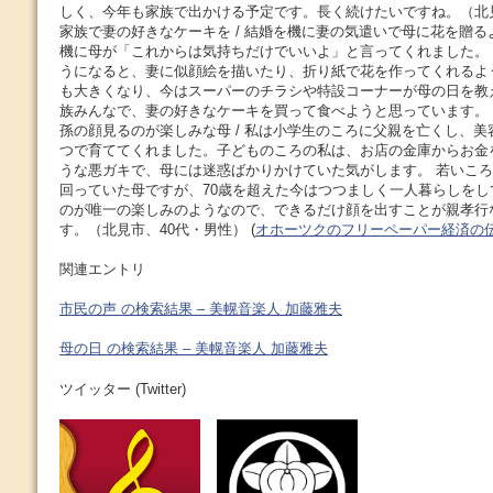
しく、今年も家族で出かける予定です。長く続けたいですね。（北見
家族で妻の好きなケーキを / 結婚を機に妻の気遣いで母に花を贈
機に母が「これからは気持ちだけでいいよ」と言ってくれました。
うになると、妻に似顔絵を描いたり、折り紙で花を作ってくれるよ
も大きくなり、今はスーパーのチラシや特設コーナーが母の日を教
族みんなで、妻の好きなケーキを買って食べようと思っています。
孫の顔見るのが楽しみな母 / 私は小学生のころに父親を亡くし、
つで育ててくれました。子どものころの私は、お店の金庫からお金
うな悪ガキで、母には迷惑ばかりかけていた気がします。 若いこ
回っていた母ですが、70歳を超えた今はつつましく一人暮らしを
のが唯一の楽しみのようなので、できるだけ顔を出すことが親孝行
す。（北見市、40代・男性） (
オホーツクのフリーペーパー経済の
関連エントリ
市民の声 の検索結果 – 美幌音楽人 加藤雅夫
母の日 の検索結果 – 美幌音楽人 加藤雅夫
ツイッター (Twitter)