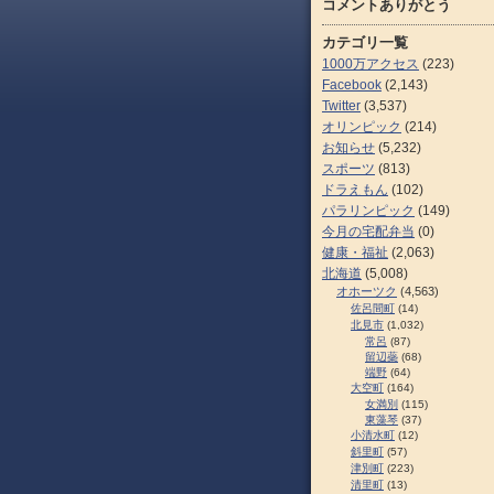
コメントありがとう
カテゴリ一覧
1000万アクセス
(223)
Facebook
(2,143)
Twitter
(3,537)
オリンピック
(214)
お知らせ
(5,232)
スポーツ
(813)
ドラえもん
(102)
パラリンピック
(149)
今月の宅配弁当
(0)
健康・福祉
(2,063)
北海道
(5,008)
オホーツク
(4,563)
佐呂間町
(14)
北見市
(1,032)
常呂
(87)
留辺蘂
(68)
端野
(64)
大空町
(164)
女満別
(115)
東藻琴
(37)
小清水町
(12)
斜里町
(57)
津別町
(223)
清里町
(13)