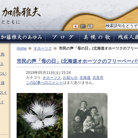
Home
オホーツク
市民の声「母の日」(北海道オホーツクのフリー
チ鳥
市民の声「母の日」(北海道オホーツクのフリーペーパ
ス
2019年05月11日(土) 15:24
つい
カテゴリ:
オホーツク
,
お知らせ
,
北海道
,
北見市
この記事へのコメント
はまだありません。
 保
ムスイ
スイ