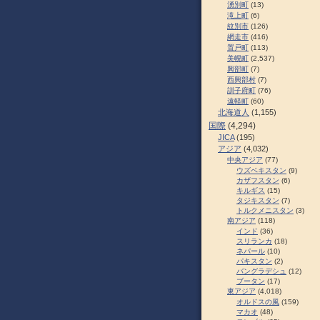
湧別町
(13)
滝上町
(6)
紋別市
(126)
網走市
(416)
置戸町
(113)
美幌町
(2,537)
興部町
(7)
西興部村
(7)
訓子府町
(76)
遠軽町
(60)
北海道人
(1,155)
国際
(4,294)
JICA
(195)
アジア
(4,032)
中央アジア
(77)
ウズベキスタン
(9)
カザフスタン
(6)
キルギス
(15)
タジキスタン
(7)
トルクメニスタン
(3)
南アジア
(118)
インド
(36)
スリランカ
(18)
ネパール
(10)
パキスタン
(2)
バングラデシュ
(12)
ブータン
(17)
東アジア
(4,018)
オルドスの風
(159)
マカオ
(48)