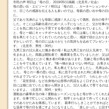
市民の声 明日は「母の日」 2019/05/11掲載（北見市／社会）
母の思い出・エピソード / 明日は「母の日」。カーネーションや
り、日ごろの感謝を伝える人も多いのでは。母親の思い出や母の日
た。
父であり兄弟のような母親に感謝 / 大人になって偶然、自分の母
した。そこには高齢出産のため一人っ子になったこと、父が仕事の
ことを気に掛けながら子育てする母の思いが書かれていました。 
と、母と一緒にキャッチボールをしたり、時には厳しく叱られまし
役を果たそうとしてくれていたのかなと思い、感謝で頭が上がりま
ずかしいので、母の日にはありがとうの気持ちを込めてプレゼント
す。（北見市、男性・30代）
九男三女の12人産んだ働き者の母 / 私は九男三女の12人兄弟で、
生まれました。両親は開拓者で、酪農業を営んでいましたが、父は
ました。 母はとにかく働き者の印象があります。兄嫁と母が馬を
ことを今でも覚えています。?食べ物があまりない時代は、お客さ
んを打ってもてなしました。私も教えてもらいましたし、兄弟はみ
した。 母との一番の思い出は、私に息子が生まれた時に産着をプ
それまでプレゼントをもらったことがなかったので、うれしかった
で、「花笠音頭」など出身地の山形県の民謡をよく口ずさんでいまし
目には畑に出ていたと後から聞きました。12人も産んで育てるの
いますよ。（北見市、80代・女性）
運動会の豪華弁当の味 / 運動会シーズンになると母が作ってくれ
ます。仕事で忙しいにも関わらず、朝早くから起きて作ってくれま
そのありがたみを痛感しています。 親孝行らしきことができれば
な温泉で母の日を過ごすようになりました。「楽しかった」と話す