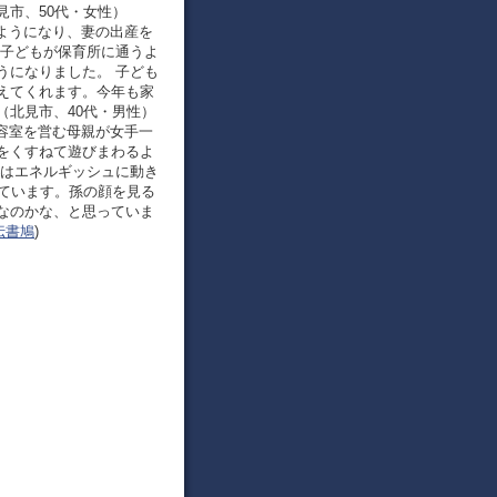
市、50代・女性）
るようになり、妻の出産を
 子どもが保育所に通うよ
うになりました。 子ども
えてくれます。今年も家
（北見市、40代・男性）
美容室を営む母親が女手一
をくすねて遊びまわるよ
ろはエネルギッシュに動き
しています。孫の顔を見る
なのかな、と思っていま
伝書鳩
)