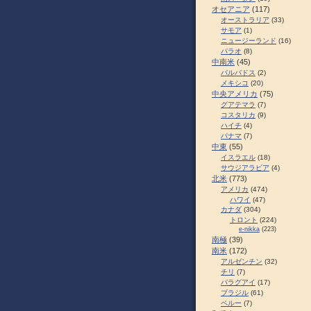
オセアニア
(117)
オーストラリア
(33)
サモア
(1)
ニュージーランド
(16)
パラオ
(8)
中南米
(45)
バルバドス
(2)
メキシコ
(20)
中央アメリカ
(75)
グアテマラ
(7)
コスタリカ
(9)
ハイチ
(4)
パナマ
(7)
中東
(55)
イスラエル
(18)
サウジアラビア
(4)
北米
(773)
アメリカ
(474)
ハワイ
(47)
カナダ
(304)
トロント
(224)
e-nikka
(223)
南極
(39)
南米
(172)
アルゼンチン
(32)
チリ
(7)
パラグアイ
(17)
ブラジル
(61)
ペルー
(7)