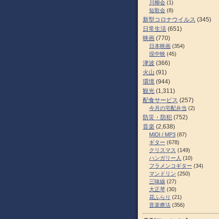
川柳会
(1)
短歌会
(8)
新型コロナウイルス
(345)
日常生活
(651)
映画
(770)
日本映画
(354)
現中映
(45)
津波
(366)
火山
(91)
環境
(944)
観光
(1,311)
配食サービス
(257)
今月の宅配弁当
(2)
防災・防犯
(752)
音楽
(2,638)
MIDI / MP3
(87)
ギター
(678)
クリスマス
(149)
ハンガリー人
(10)
フラメンコギター
(34)
マンドリン
(250)
三味線
(27)
大正琴
(30)
花ふらり
(21)
音楽療法
(356)