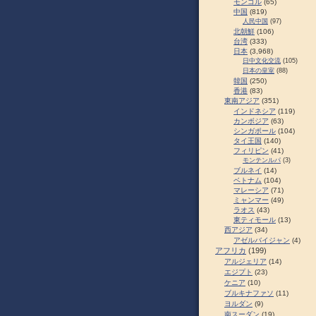
モンゴル
(65)
中国
(819)
人民中国
(97)
北朝鮮
(106)
台湾
(333)
日本
(3,968)
日中文化交流
(105)
日本の皇室
(88)
韓国
(250)
香港
(83)
東南アジア
(351)
インドネシア
(119)
カンボジア
(63)
シンガポール
(104)
タイ王国
(140)
フィリピン
(41)
モンテンルパ
(3)
ブルネイ
(14)
ベトナム
(104)
マレーシア
(71)
ミャンマー
(49)
ラオス
(43)
東ティモール
(13)
西アジア
(34)
アゼルバイジャン
(4)
アフリカ
(199)
アルジェリア
(14)
エジプト
(23)
ケニア
(10)
ブルキナファソ
(11)
ヨルダン
(9)
南スーダン
(19)