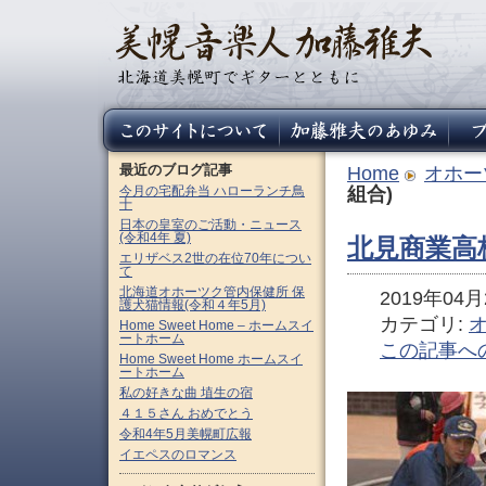
最近のブログ記事
Home
オホー
今月の宅配弁当 ハローランチ鳥
組合)
十
日本の皇室のご活動・ニュース
(令和4年 夏)
北見商業高
エリザベス2世の在位70年につい
て
北海道オホーツク管内保健所 保
2019年04月2
護犬猫情報(令和４年5月)
カテゴリ:
Home Sweet Home – ホームスイ
ートホーム
この記事へ
Home Sweet Home ホームスイ
ートホーム
私の好きな曲 埴生の宿
４１５さん おめでとう
令和4年5月美幌町広報
イエペスのロマンス