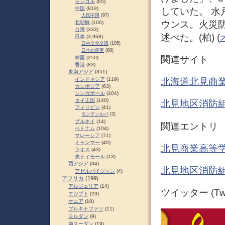
モンゴル
(65)
中国
(819)
していた。 
人民中国
(97)
ウンス。火災
北朝鮮
(106)
台湾
(333)
述べた。(柏) (
日本
(3,968)
日中文化交流
(105)
日本の皇室
(88)
関連サイト
韓国
(250)
香港
(83)
東南アジア
(351)
インドネシア
(119)
北海道北見商業
カンボジア
(63)
シンガポール
(104)
タイ王国
(140)
北見地区消防
フィリピン
(41)
モンテンルパ
(3)
ブルネイ
(14)
関連エントリ
ベトナム
(104)
マレーシア
(71)
ミャンマー
(49)
北見商業高等学
ラオス
(43)
東ティモール
(13)
西アジア
(34)
北見地区消防組
アゼルバイジャン
(4)
アフリカ
(199)
アルジェリア
(14)
ツイッター (Twit
エジプト
(23)
ケニア
(10)
ブルキナファソ
(11)
ヨルダン
(9)
南スーダン
(19)