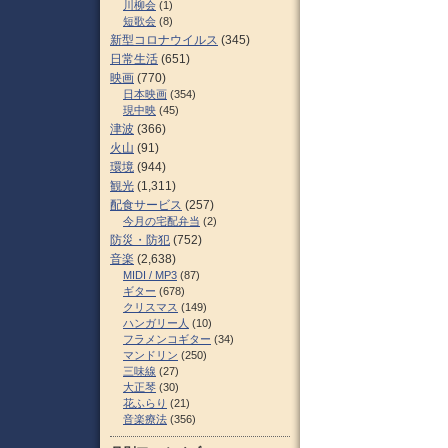
川柳会
(1)
短歌会
(8)
新型コロナウイルス
(345)
日常生活
(651)
映画
(770)
日本映画
(354)
現中映
(45)
津波
(366)
火山
(91)
環境
(944)
観光
(1,311)
配食サービス
(257)
今月の宅配弁当
(2)
防災・防犯
(752)
音楽
(2,638)
MIDI / MP3
(87)
ギター
(678)
クリスマス
(149)
ハンガリー人
(10)
フラメンコギター
(34)
マンドリン
(250)
三味線
(27)
大正琴
(30)
花ふらり
(21)
音楽療法
(356)