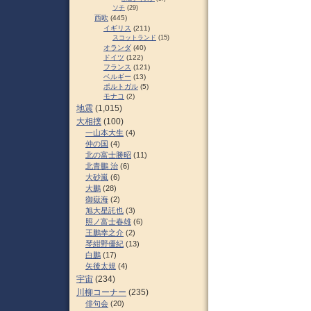
ソチ
(29)
西欧
(445)
イギリス
(211)
スコットランド
(15)
オランダ
(40)
ドイツ
(122)
フランス
(121)
ベルギー
(13)
ポルトガル
(5)
モナコ
(2)
地震
(1,015)
大相撲
(100)
一山本大生
(4)
仲の国
(4)
北の富士勝昭
(11)
北青鵬 治
(6)
大砂嵐
(6)
大鵬
(28)
御嶽海
(2)
旭大星託也
(3)
照ノ富士春雄
(6)
王鵬幸之介
(2)
琴紺野優紀
(13)
白鵬
(17)
矢後太規
(4)
宇宙
(234)
川柳コーナー
(235)
俳句会
(20)