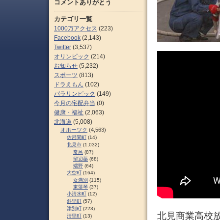
コメントありがとう
カテゴリ一覧
1000万アクセス
(223)
Facebook
(2,143)
Twitter
(3,537)
オリンピック
(214)
お知らせ
(5,232)
スポーツ
(813)
ドラえもん
(102)
パラリンピック
(149)
今月の宅配弁当
(0)
健康・福祉
(2,063)
北海道
(5,008)
オホーツク
(4,563)
佐呂間町
(14)
北見市
(1,032)
常呂
(87)
留辺蘂
(68)
端野
(64)
大空町
(164)
女満別
(115)
東藻琴
(37)
小清水町
(12)
斜里町
(57)
津別町
(223)
北見商業高校放
清里町
(13)