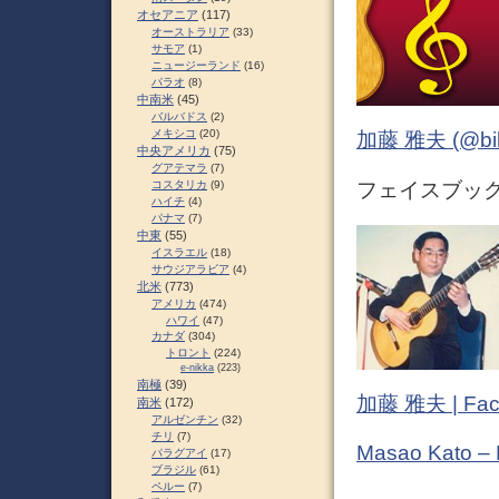
オセアニア
(117)
オーストラリア
(33)
サモア
(1)
ニュージーランド
(16)
パラオ
(8)
中南米
(45)
バルバドス
(2)
メキシコ
(20)
加藤 雅夫 (@bihor
中央アメリカ
(75)
グアテマラ
(7)
フェイスブック (
コスタリカ
(9)
ハイチ
(4)
パナマ
(7)
中東
(55)
イスラエル
(18)
サウジアラビア
(4)
北米
(773)
アメリカ
(474)
ハワイ
(47)
カナダ
(304)
トロント
(224)
e-nikka
(223)
南極
(39)
加藤 雅夫 | Fac
南米
(172)
アルゼンチン
(32)
チリ
(7)
Masao Kato –
パラグアイ
(17)
ブラジル
(61)
ペルー
(7)