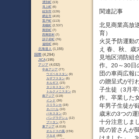
湧別町
(13)
滝上町
(6)
関連記事
紋別市
(126)
網走市
(416)
置戸町
(113)
北見商業高放送局
美幌町
(2,537)
興部町
(7)
育）
西興部村
(7)
訓子府町
(76)
火災予防運動の
遠軽町
(60)
え 春、秋、歳
北海道人
(1,155)
国際
(4,294)
見地区消防組
JICA
(195)
作。20～30
アジア
(4,032)
中央アジア
(77)
団の車両広報
ウズベキスタン
(9)
カザフスタン
(6)
の贈呈式が行
キルギス
(15)
タジキスタン
(7)
子生徒（3月卒
トルクメニスタン
(3)
南アジア
(118)
作。卒業した
インド
(36)
年男子生徒が
スリランカ
(18)
ネパール
(10)
歳末の3つの
パキスタン
(2)
バングラデシュ
(12)
十分注意しまし
ブータン
(17)
東アジア
(4,018)
民の皆さんが
オルドスの風
(159)
マカオ
(48)
けました」、