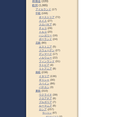
和僑会
(220)
欧州
(1,065)
アイルランド
(17)
中欧
(168)
オーストリア
(72)
スイス
(27)
スロパキア
(8)
チェコ
(29)
トルコ
(20)
ハンガリー
(16)
ポーランド
(24)
北欧
(90)
エストニア
(5)
スウェーデン
(27)
デンマーク
(17)
ノルウェー
(22)
フィンランド
(31)
ラトビア
(4)
リトアニア
(8)
南欧
(238)
イタリア
(136)
ギリシャ
(30)
スペイン
(86)
バチカン
(3)
東欧
(310)
ウクライナ
(39)
クロアチア
(6)
ブルガリア
(7)
ルーマニア
(6)
ロシア
(257)
サハリン
(67)
ポロナイスク
(37)