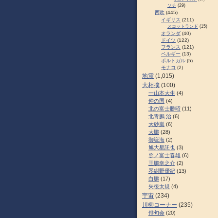
ソチ
(29)
西欧
(445)
イギリス
(211)
スコットランド
(15)
オランダ
(40)
ドイツ
(122)
フランス
(121)
ベルギー
(13)
ポルトガル
(5)
モナコ
(2)
地震
(1,015)
大相撲
(100)
一山本大生
(4)
仲の国
(4)
北の富士勝昭
(11)
北青鵬 治
(6)
大砂嵐
(6)
大鵬
(28)
御嶽海
(2)
旭大星託也
(3)
照ノ富士春雄
(6)
王鵬幸之介
(2)
琴紺野優紀
(13)
白鵬
(17)
矢後太規
(4)
宇宙
(234)
川柳コーナー
(235)
俳句会
(20)