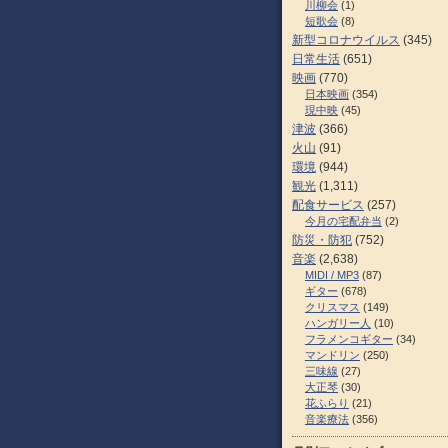
川柳会
(1)
短歌会
(8)
新型コロナウイルス
(345)
日常生活
(651)
映画
(770)
日本映画
(354)
現中映
(45)
津波
(366)
火山
(91)
環境
(944)
観光
(1,311)
配食サービス
(257)
今月の宅配弁当
(2)
防災・防犯
(752)
音楽
(2,638)
MIDI / MP3
(87)
ギター
(678)
クリスマス
(149)
ハンガリー人
(10)
フラメンコギター
(34)
マンドリン
(250)
三味線
(27)
大正琴
(30)
花ふらり
(21)
音楽療法
(356)