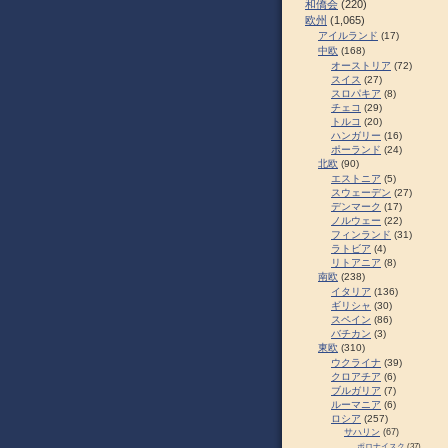
和僑会
(220)
欧州
(1,065)
アイルランド
(17)
中欧
(168)
オーストリア
(72)
スイス
(27)
スロパキア
(8)
チェコ
(29)
トルコ
(20)
ハンガリー
(16)
ポーランド
(24)
北欧
(90)
エストニア
(5)
スウェーデン
(27)
デンマーク
(17)
ノルウェー
(22)
フィンランド
(31)
ラトビア
(4)
リトアニア
(8)
南欧
(238)
イタリア
(136)
ギリシャ
(30)
スペイン
(86)
バチカン
(3)
東欧
(310)
ウクライナ
(39)
クロアチア
(6)
ブルガリア
(7)
ルーマニア
(6)
ロシア
(257)
サハリン
(67)
ポロナイスク
(37)