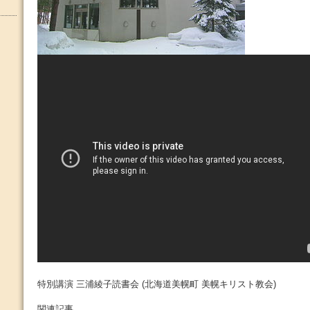
特別講演 三浦綾子読書会 (北海道美幌町 美幌キリスト教会)
関連記事