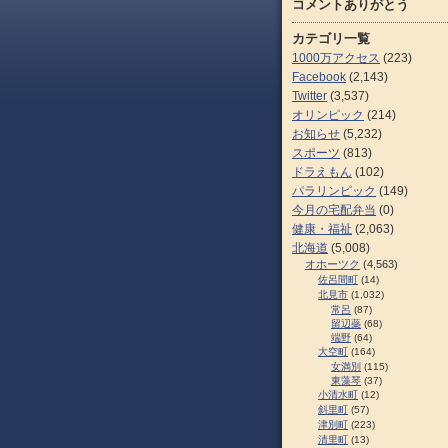
コメントありがとう
カテゴリ一覧
1000万アクセス
(223)
Facebook
(2,143)
Twitter
(3,537)
オリンピック
(214)
お知らせ
(5,232)
スポーツ
(813)
ドラえもん
(102)
パラリンピック
(149)
今月の宅配弁当
(0)
健康・福祉
(2,063)
北海道
(5,008)
オホーツク
(4,563)
佐呂間町
(14)
北見市
(1,032)
常呂
(87)
留辺蘂
(68)
端野
(64)
大空町
(164)
女満別
(115)
東藻琴
(37)
小清水町
(12)
斜里町
(57)
津別町
(223)
清里町
(13)