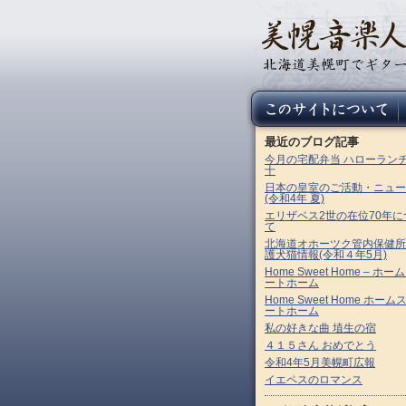
最近のブログ記事
今月の宅配弁当 ハローラン
十
日本の皇室のご活動・ニュー
(令和4年 夏)
エリザベス2世の在位70年に
て
北海道オホーツク管内保健所
護犬猫情報(令和４年5月)
Home Sweet Home – ホー
ートホーム
Home Sweet Home ホーム
ートホーム
私の好きな曲 埴生の宿
４１５さん おめでとう
令和4年5月美幌町広報
イエペスのロマンス