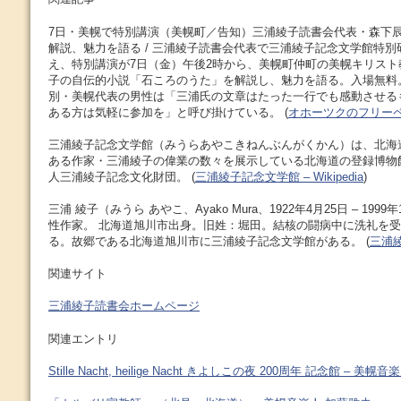
7日・美幌で特別講演（美幌町／告知）三浦綾子読書会代表・森下辰衛
解説、魅力を語る / 三浦綾子読書会代表で三浦綾子記念文学館特
え、特別講演が7日（金）午後2時から、美幌町仲町の美幌キリス
子の自伝的小説「石ころのうた」を解説し、魅力を語る。入場無料
別・美幌代表の男性は「三浦氏の文章はたった一行でも感動させる
ある方は気軽に参加を」と呼び掛けている。 (
オホーツクのフリー
三浦綾子記念文学館（みうらあやこきねんぶんがくかん）は、北海
ある作家・三浦綾子の偉業の数々を展示している北海道の登録博物
人三浦綾子記念文化財団。 (
三浦綾子記念文学館 – Wikipedia
)
三浦 綾子（みうら あやこ、Ayako Mura、1922年4月25日 – 199
性作家。 北海道旭川市出身。旧姓：堀田。結核の闘病中に洗礼を
る。故郷である北海道旭川市に三浦綾子記念文学館がある。 (
三浦綾子
関連サイト
三浦綾子読書会ホームページ
関連エントリ
Stille Nacht, heilige Nacht きよしこの夜 200周年 記念館 – 美