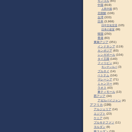
モンゴル
(65)
中国
(819)
人民中国
(97)
北朝鮮
(106)
台湾
(333)
日本
(3,968)
日中文化交流
(105)
日本の皇室
(88)
韓国
(250)
香港
(83)
東南アジア
(351)
インドネシア
(119)
カンボジア
(63)
シンガポール
(104)
タイ王国
(140)
フィリピン
(41)
モンテンルパ
(3)
ブルネイ
(14)
ベトナム
(104)
マレーシア
(71)
ミャンマー
(49)
ラオス
(43)
東ティモール
(13)
西アジア
(34)
アゼルバイジャン
(4)
アフリカ
(199)
アルジェリア
(14)
エジプト
(23)
ケニア
(10)
ブルキナファソ
(11)
ヨルダン
(9)
南スーダン
(19)