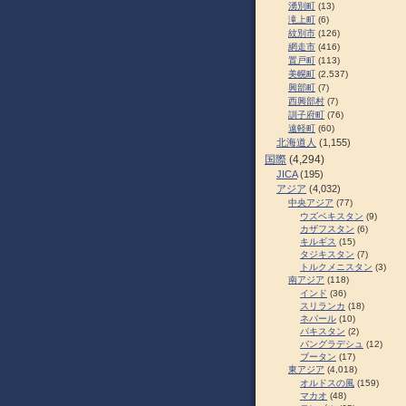
湧別町
(13)
滝上町
(6)
紋別市
(126)
網走市
(416)
置戸町
(113)
美幌町
(2,537)
興部町
(7)
西興部村
(7)
訓子府町
(76)
遠軽町
(60)
北海道人
(1,155)
国際
(4,294)
JICA
(195)
アジア
(4,032)
中央アジア
(77)
ウズベキスタン
(9)
カザフスタン
(6)
キルギス
(15)
タジキスタン
(7)
トルクメニスタン
(3)
南アジア
(118)
インド
(36)
スリランカ
(18)
ネパール
(10)
パキスタン
(2)
バングラデシュ
(12)
ブータン
(17)
東アジア
(4,018)
オルドスの風
(159)
マカオ
(48)