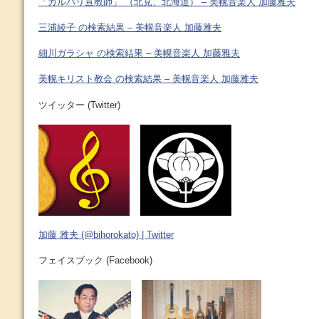
「カルバリ宣教師」 （北見、北海道） – 美幌音楽人 加藤雅夫
三浦綾子 の検索結果 – 美幌音楽人 加藤雅夫
細川ガラシャ の検索結果 – 美幌音楽人 加藤雅夫
美幌キリスト教会 の検索結果 – 美幌音楽人 加藤雅夫
ツイッター (Twitter)
加藤 雅夫 (@bihorokato) | Twitter
フェイスブック (Facebook)