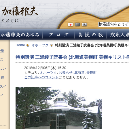
Home
オホーツク
特別講演 三浦綾子読書会 (北海道美幌町 美幌キ
チ鳥
特別講演 三浦綾子読書会 (北海道美幌町 美幌キリスト教
ス
2018年12月06日(木) 15:30
つい
カテゴリ:
オホーツク
,
お知らせ
,
北海道
,
美幌町
この記事へのコメント
はまだありません。
 保
ムスイ
スイ