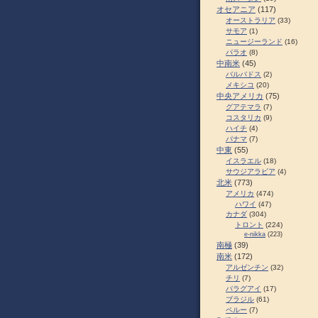
オセアニア
(117)
オーストラリア
(33)
サモア
(1)
ニュージーランド
(16)
パラオ
(8)
中南米
(45)
バルバドス
(2)
メキシコ
(20)
中央アメリカ
(75)
グアテマラ
(7)
コスタリカ
(9)
ハイチ
(4)
パナマ
(7)
中東
(55)
イスラエル
(18)
サウジアラビア
(4)
北米
(773)
アメリカ
(474)
ハワイ
(47)
カナダ
(304)
トロント
(224)
e-nikka
(223)
南極
(39)
南米
(172)
アルゼンチン
(32)
チリ
(7)
パラグアイ
(17)
ブラジル
(61)
ペルー
(7)