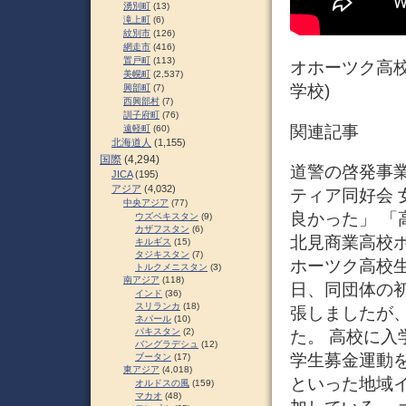
湧別町
(13)
滝上町
(6)
紋別市
(126)
網走市
(416)
置戸町
(113)
オホーツク高校
美幌町
(2,537)
学校)
興部町
(7)
西興部村
(7)
訓子府町
(76)
関連記事
遠軽町
(60)
北海道人
(1,155)
国際
(4,294)
道警の啓発事業
JICA
(195)
アジア
(4,032)
ティア同好会 
中央アジア
(77)
良かった」 「
ウズベキスタン
(9)
カザフスタン
(6)
北見商業高校
キルギス
(15)
タジキスタン
(7)
ホーツク高校
トルクメニスタン
(3)
南アジア
(118)
日、同団体の
インド
(36)
スリランカ
(18)
張しましたが
ネパール
(10)
パキスタン
(2)
た。 高校に
バングラデシュ
(12)
学生募金運動
ブータン
(17)
東アジア
(4,018)
といった地域
オルドスの風
(159)
マカオ
(48)