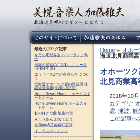
最近のブログ記事
Home
オホー
今月の宅配弁当 ハローランチ鳥
海道北見商業高
十
日本の皇室のご活動・ニュース
(令和4年 夏)
オホーツク
エリザベス2世の在位70年につい
て
北見商業高
北海道オホーツク管内保健所 保
護犬猫情報(令和４年5月)
Home Sweet Home – ホームスイ
2018年10月1
ートホーム
カテゴリ:
Home Sweet Home ホームスイ
ートホーム
震
,
津波
,
観
私の好きな曲 埴生の宿
この記事へ
４１５さん おめでとう
令和4年5月美幌町広報
イエペスのロマンス