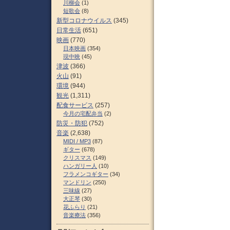
川柳会
(1)
短歌会
(8)
新型コロナウイルス
(345)
日常生活
(651)
映画
(770)
日本映画
(354)
現中映
(45)
津波
(366)
火山
(91)
環境
(944)
観光
(1,311)
配食サービス
(257)
今月の宅配弁当
(2)
防災・防犯
(752)
音楽
(2,638)
MIDI / MP3
(87)
ギター
(678)
クリスマス
(149)
ハンガリー人
(10)
フラメンコギター
(34)
マンドリン
(250)
三味線
(27)
大正琴
(30)
花ふらり
(21)
音楽療法
(356)