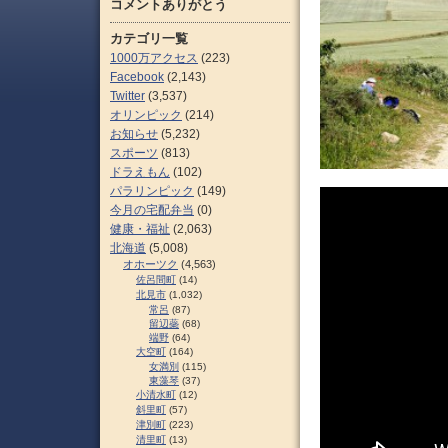
コメントありがとう
カテゴリ一覧
1000万アクセス
(223)
Facebook
(2,143)
Twitter
(3,537)
オリンピック
(214)
お知らせ
(5,232)
スポーツ
(813)
ドラえもん
(102)
パラリンピック
(149)
今月の宅配弁当
(0)
健康・福祉
(2,063)
北海道
(5,008)
オホーツク
(4,563)
佐呂間町
(14)
北見市
(1,032)
常呂
(87)
留辺蘂
(68)
端野
(64)
大空町
(164)
女満別
(115)
東藻琴
(37)
小清水町
(12)
斜里町
(57)
津別町
(223)
清里町
(13)