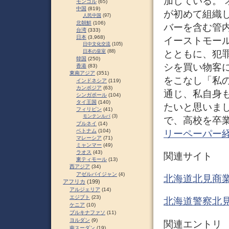
加している。
モンゴル
(65)
中国
(819)
が初めて組織
人民中国
(97)
北朝鮮
(106)
バーを含む管内
台湾
(333)
日本
(3,968)
イーストモー
日中文化交流
(105)
とともに、犯
日本の皇室
(88)
韓国
(250)
シを買い物客
香港
(83)
東南アジア
(351)
をこなし「私
インドネシア
(119)
カンボジア
(63)
通じ、私自身
シンガポール
(104)
タイ王国
(140)
たいと思いま
フィリピン
(41)
モンテンルパ
(3)
で、高校を卒業
ブルネイ
(14)
ベトナム
(104)
リーペーパー
マレーシア
(71)
ミャンマー
(49)
ラオス
(43)
関連サイト
東ティモール
(13)
西アジア
(34)
アゼルバイジャン
(4)
北海道北見商
アフリカ
(199)
アルジェリア
(14)
エジプト
(23)
北海道警察北
ケニア
(10)
ブルキナファソ
(11)
ヨルダン
(9)
関連エントリ
南スーダン
(19)