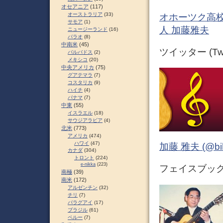
オセアニア
(117)
オーストラリア
(33)
オホーツク高校
サモア
(1)
人 加藤雅夫
ニュージーランド
(16)
パラオ
(8)
中南米
(45)
ツイッター (Twit
バルバドス
(2)
メキシコ
(20)
中央アメリカ
(75)
グアテマラ
(7)
コスタリカ
(9)
ハイチ
(4)
パナマ
(7)
中東
(55)
イスラエル
(18)
サウジアラビア
(4)
北米
(773)
アメリカ
(474)
ハワイ
(47)
加藤 雅夫 (@bihor
カナダ
(304)
トロント
(224)
e-nikka
(223)
フェイスブック (
南極
(39)
南米
(172)
アルゼンチン
(32)
チリ
(7)
パラグアイ
(17)
ブラジル
(61)
ペルー
(7)