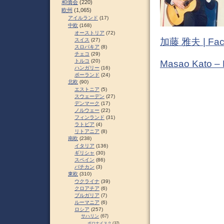
和僑会
(220)
欧州
(1,065)
アイルランド
(17)
中欧
(168)
オーストリア
(72)
加藤 雅夫 | Fac
スイス
(27)
スロパキア
(8)
チェコ
(29)
トルコ
(20)
Masao Kato –
ハンガリー
(16)
ポーランド
(24)
北欧
(90)
エストニア
(5)
スウェーデン
(27)
デンマーク
(17)
ノルウェー
(22)
フィンランド
(31)
ラトビア
(4)
リトアニア
(8)
南欧
(238)
イタリア
(136)
ギリシャ
(30)
スペイン
(86)
バチカン
(3)
東欧
(310)
ウクライナ
(39)
クロアチア
(6)
ブルガリア
(7)
ルーマニア
(6)
ロシア
(257)
サハリン
(67)
ポロナイスク
(37)