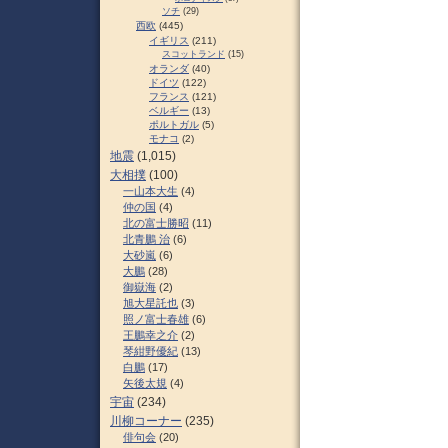
ソチ
(29)
西欧
(445)
イギリス
(211)
スコットランド
(15)
オランダ
(40)
ドイツ
(122)
フランス
(121)
ベルギー
(13)
ポルトガル
(5)
モナコ
(2)
地震
(1,015)
大相撲
(100)
一山本大生
(4)
仲の国
(4)
北の富士勝昭
(11)
北青鵬 治
(6)
大砂嵐
(6)
大鵬
(28)
御嶽海
(2)
旭大星託也
(3)
照ノ富士春雄
(6)
王鵬幸之介
(2)
琴紺野優紀
(13)
白鵬
(17)
矢後太規
(4)
宇宙
(234)
川柳コーナー
(235)
俳句会
(20)