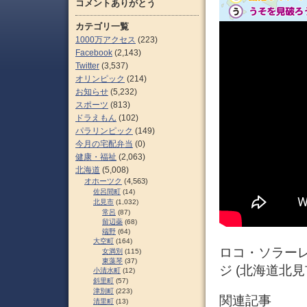
コメントありがとう
カテゴリ一覧
1000万アクセス
(223)
Facebook
(2,143)
Twitter
(3,537)
オリンピック
(214)
お知らせ
(5,232)
スポーツ
(813)
ドラえもん
(102)
パラリンピック
(149)
今月の宅配弁当
(0)
健康・福祉
(2,063)
北海道
(5,008)
オホーツク
(4,563)
佐呂間町
(14)
北見市
(1,032)
常呂
(87)
留辺蘂
(68)
端野
(64)
大空町
(164)
ロコ・ソラー
女満別
(115)
東藻琴
(37)
ジ (北海道北見
小清水町
(12)
斜里町
(57)
津別町
(223)
関連記事
清里町
(13)