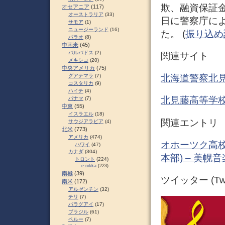
欺、融資保証金
オセアニア
(117)
オーストラリア
(33)
日に警察庁に
サモア
(1)
ニュージーランド
(16)
た。 (
振り込め詐欺
パラオ
(8)
中南米
(45)
バルバドス
(2)
関連サイト
メキシコ
(20)
中央アメリカ
(75)
グアテマラ
(7)
北海道警察北
コスタリカ
(9)
ハイチ
(4)
北見藤高等学
パナマ
(7)
中東
(55)
イスラエル
(18)
関連エントリ
サウジアラビア
(4)
北米
(773)
アメリカ
(474)
オホーツク高校
ハワイ
(47)
カナダ
(304)
本部) – 美幌
トロント
(224)
e-nikka
(223)
南極
(39)
ツイッター (Twit
南米
(172)
アルゼンチン
(32)
チリ
(7)
パラグアイ
(17)
ブラジル
(61)
ペルー
(7)