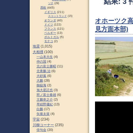
結果: 3 
ソチ
(29)
西欧
(445)
イギリス
(211)
スコットランド
(15)
オホーツク高
オランダ
(40)
ドイツ
(122)
見方面本部)
フランス
(121)
ベルギー
(13)
ポルトガル
(5)
モナコ
(2)
地震
(1,015)
大相撲
(100)
一山本大生
(4)
仲の国
(4)
北の富士勝昭
(11)
北青鵬 治
(6)
大砂嵐
(6)
大鵬
(28)
御嶽海
(2)
旭大星託也
(3)
照ノ富士春雄
(6)
王鵬幸之介
(2)
琴紺野優紀
(13)
白鵬
(17)
矢後太規
(4)
宇宙
(234)
川柳コーナー
(235)
俳句会
(20)