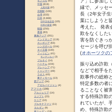
ア」に参加し
モンゴル
(65)
中国
(819)
縁で、メッセ
人民中国
(97)
北朝鮮
(106)
長（2年女子生
台湾
(333)
日本
(3,968)
葉にしようと
日中文化交流
(105)
日本の皇室
(88)
考えた。 発表
韓国
(250)
欺をなくした
香港
(83)
東南アジア
(351)
害を防ぐきっ
インドネシア
(119)
カンボジア
(63)
セージを呼び掛
シンガポール
(104)
タイ王国
(140)
(
オホーツクの
フィリピン
(41)
モンテンルパ
(3)
ブルネイ
(14)
振り込め詐欺
ベトナム
(104)
マレーシア
(71)
などで相手を
ミャンマー
(49)
ラオス
(43)
欺事件の総称と
東ティモール
(13)
西アジア
(34)
特定多数の者
アゼルバイジャン
(4)
ることなく被
アフリカ
(199)
アルジェリア
(14)
する特殊詐欺の
エジプト
(23)
ケニア
(10)
れていたが、
ブルキナファソ
(11)
ヨルダン
(9)
め、特殊詐欺
南スーダン
(19)