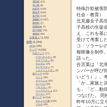
湧別町
(13)
滝上町
(6)
特殊詐欺被害防止
紋別市
(126)
網走市
(416)
社会・教育）
置戸町
(113)
美幌町
(2,537)
北見藤女子高生
興部町
(7)
子高校の生徒
西興部村
(7)
訓子府町
(76)
え、これを基
遠軽町
(60)
北海道人
(1,155)
受けて考案し
国際
(4,294)
コ・ソラーレ
JICA
(195)
アジア
(4,032)
報映像を制作
中央アジア
(77)
語った。
ウズベキスタン
(9)
カザフスタン
(6)
合言葉は「北
キルギス
(15)
タジキスタン
(7)
ンバーが呼び掛
トルクメニスタン
(3)
南アジア
(118)
いどう）』。
インド
(36)
スリランカ
(18)
「か…家族と
ネパール
(10)
パキスタン
(2)
も」「ど…動
バングラデシュ
(12)
ブータン
(17)
つなげた。 
東アジア
(4,018)
昨年10月に
オルドスの風
(159)
マカオ
(48)