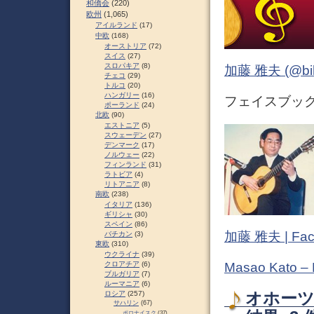
和僑会
(220)
欧州
(1,065)
アイルランド
(17)
中欧
(168)
オーストリア
(72)
スイス
(27)
スロパキア
(8)
加藤 雅夫 (@bihor
チェコ
(29)
トルコ
(20)
ハンガリー
(16)
フェイスブック (
ポーランド
(24)
北欧
(90)
エストニア
(5)
スウェーデン
(27)
デンマーク
(17)
ノルウェー
(22)
フィンランド
(31)
ラトビア
(4)
リトアニア
(8)
南欧
(238)
イタリア
(136)
ギリシャ
(30)
スペイン
(86)
加藤 雅夫 | Fac
バチカン
(3)
東欧
(310)
ウクライナ
(39)
クロアチア
(6)
Masao Kato –
ブルガリア
(7)
ルーマニア
(6)
ロシア
(257)
オホーツ
サハリン
(67)
ポロナイスク
(37)