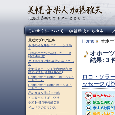
最近のブログ記事
Home
オホー
今月の宅配弁当 ハローランチ鳥
十
オホーツ
日本の皇室のご活動・ニュース
(令和4年 夏)
結果: 3 
エリザベス2世の在位70年につい
て
北海道オホーツク管内保健所 保
護犬猫情報(令和４年5月)
ロコ・ソラ
Home Sweet Home – ホームスイ
ートホーム
ッセージ (北
Home Sweet Home ホームスイ
ートホーム
私の好きな曲 埴生の宿
４１５さん おめでとう
令和4年5月美幌町広報
イエペスのロマンス