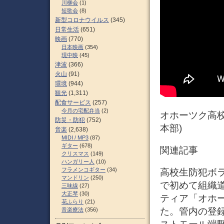
川柳会
(1)
短歌会
(8)
新型コロナウイルス
(345)
日常生活
(651)
映画
(770)
日本映画
(354)
現中映
(45)
津波
(366)
火山
(91)
環境
(944)
観光
(1,311)
配食サービス
(257)
今月の宅配弁当
(2)
オホーツク高校
防災・防犯
(752)
本部)
音楽
(2,638)
MIDI / MP3
(87)
ギター
(678)
関連記事
クリスマス
(149)
ハンガリー人
(10)
フラメンコギター
(34)
高校生防犯ボラ
マンドリン
(250)
で初めて組織道
三味線
(27)
大正琴
(30)
ティア「オホ
花ふらり
(21)
た。管内の登録
音楽療法
(356)