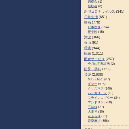
川柳会
(1)
短歌会
(8)
新型コロナウイルス
(345)
日常生活
(651)
映画
(770)
日本映画
(354)
現中映
(45)
津波
(366)
火山
(91)
環境
(944)
観光
(1,311)
配食サービス
(257)
今月の宅配弁当
(2)
防災・防犯
(752)
音楽
(2,638)
MIDI / MP3
(87)
ギター
(678)
クリスマス
(149)
ハンガリー人
(10)
フラメンコギター
(34)
マンドリン
(250)
三味線
(27)
大正琴
(30)
花ふらり
(21)
音楽療法
(356)