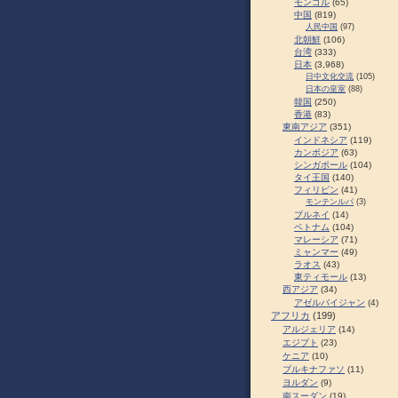
モンゴル
(65)
中国
(819)
人民中国
(97)
北朝鮮
(106)
台湾
(333)
日本
(3,968)
日中文化交流
(105)
日本の皇室
(88)
韓国
(250)
香港
(83)
東南アジア
(351)
インドネシア
(119)
カンボジア
(63)
シンガポール
(104)
タイ王国
(140)
フィリピン
(41)
モンテンルパ
(3)
ブルネイ
(14)
ベトナム
(104)
マレーシア
(71)
ミャンマー
(49)
ラオス
(43)
東ティモール
(13)
西アジア
(34)
アゼルバイジャン
(4)
アフリカ
(199)
アルジェリア
(14)
エジプト
(23)
ケニア
(10)
ブルキナファソ
(11)
ヨルダン
(9)
南スーダン
(19)