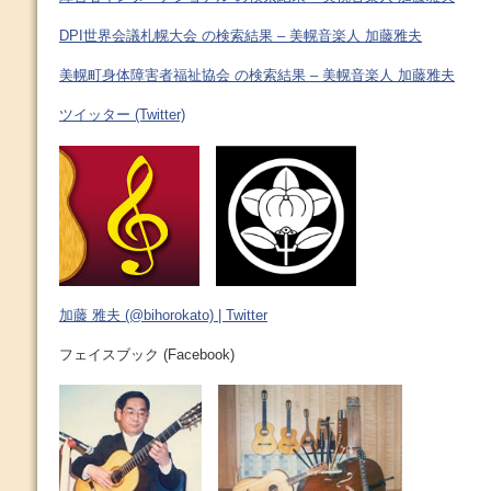
DPI世界会議札幌大会 の検索結果 – 美幌音楽人 加藤雅夫
美幌町身体障害者福祉協会 の検索結果 – 美幌音楽人 加藤雅夫
ツイッター (Twitter)
加藤 雅夫 (@bihorokato) | Twitter
フェイスブック (Facebook)