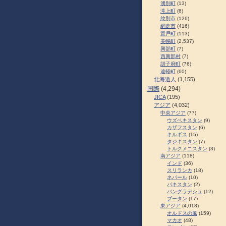
湧別町
(13)
滝上町
(6)
紋別市
(126)
網走市
(416)
置戸町
(113)
美幌町
(2,537)
興部町
(7)
西興部村
(7)
訓子府町
(76)
遠軽町
(60)
北海道人
(1,155)
国際
(4,294)
JICA
(195)
アジア
(4,032)
中央アジア
(77)
ウズベキスタン
(9)
カザフスタン
(6)
キルギス
(15)
タジキスタン
(7)
トルクメニスタン
(3)
南アジア
(118)
インド
(36)
スリランカ
(18)
ネパール
(10)
パキスタン
(2)
バングラデシュ
(12)
ブータン
(17)
東アジア
(4,018)
オルドスの風
(159)
マカオ
(48)