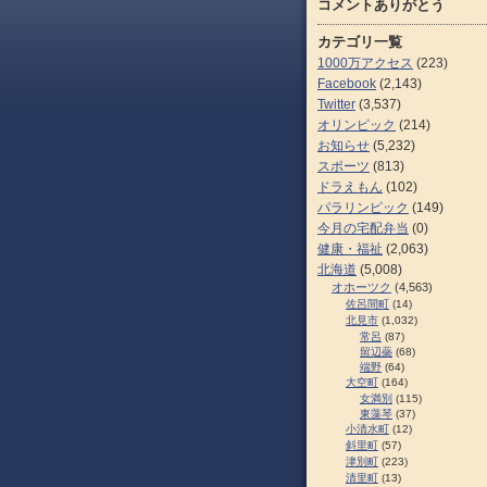
コメントありがとう
カテゴリ一覧
1000万アクセス
(223)
Facebook
(2,143)
Twitter
(3,537)
オリンピック
(214)
お知らせ
(5,232)
スポーツ
(813)
ドラえもん
(102)
パラリンピック
(149)
今月の宅配弁当
(0)
健康・福祉
(2,063)
北海道
(5,008)
オホーツク
(4,563)
佐呂間町
(14)
北見市
(1,032)
常呂
(87)
留辺蘂
(68)
端野
(64)
大空町
(164)
女満別
(115)
東藻琴
(37)
小清水町
(12)
斜里町
(57)
津別町
(223)
清里町
(13)