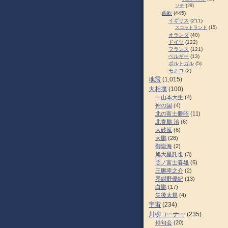
ソチ
(29)
西欧
(445)
イギリス
(211)
スコットランド
(15)
オランダ
(40)
ドイツ
(122)
フランス
(121)
ベルギー
(13)
ポルトガル
(5)
モナコ
(2)
地震
(1,015)
大相撲
(100)
一山本大生
(4)
仲の国
(4)
北の富士勝昭
(11)
北青鵬 治
(6)
大砂嵐
(6)
大鵬
(28)
御嶽海
(2)
旭大星託也
(3)
照ノ富士春雄
(6)
王鵬幸之介
(2)
琴紺野優紀
(13)
白鵬
(17)
矢後太規
(4)
宇宙
(234)
川柳コーナー
(235)
俳句会
(20)