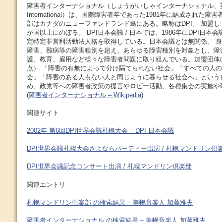
障害者インターナショナル（しょうがいしゃインターナショナル、英語: Disa
International）は、国際障害者年であった1981年に結成された
部はカナダのニューファンドランド島にある。略称はDPI。 加盟し
か国以上にのぼる。 DPI日本会議 / 日本では、1986年にDPI日本会
定特定非営利活動法人格を取得している。日本会議とは無関係。 
障害、難病等の障害種別を超え、あらゆる障害種別を対象とし、障
護、教育、雇用など様々な障害者問題に取り組んでいる。加盟団体は9
点） 「障害の有無によって分け隔てられない社会」「すべての人
会」「障害のある人もない人と同じように暮らせる社会へ」という
め、政党等への障害者政策の提言やロビー活動、各種集会の実施や
(
障害者インターナショナル – Wikipedia
)
関連サイト
2002年 第6回DPI世界会議札幌大会 – DPI 日本会議
DPI世界会議札幌大会さよならパーティー出演 / 札幌マンドリン倶
DPI世界会議記念コンサート出演 / 札幌マンドリン倶楽部
関連エントリ
札幌マンドリン倶楽部 の検索結果 – 美幌音楽人 加藤雅夫
障害者インターナショナル の検索結果 – 美幌音楽人 加藤雅夫