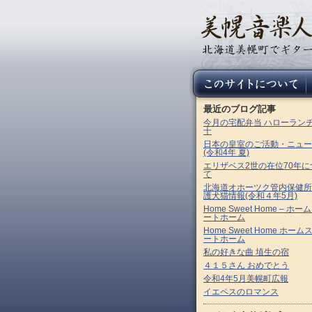
最近のブログ記事
今月の宅配弁当 ハローラン
十
日本の皇室のご活動・ニュー
(令和4年 夏)
エリザベス2世の在位70年に
て
北海道オホーツク管内保健所
護犬猫情報(令和４年5月)
Home Sweet Home – ホー
ートホーム
Home Sweet Home ホーム
ートホーム
私の好きな曲 埴生の宿
４１５さん おめでとう
令和4年5月美幌町広報
イエペスのロマンス