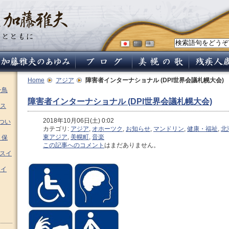
Home
アジア
障害者インターナショナル (DPI世界会議札幌大会)
チ鳥
障害者インターナショナル (DPI世界会議札幌大会)
ス
2018年10月06日(土) 0:02
つい
カテゴリ:
アジア
,
オホーツク
,
お知らせ
,
マンドリン
,
健康・福祉
,
北
東アジア
,
美幌町
,
音楽
 保
この記事へのコメント
はまだありません。
ムスイ
スイ