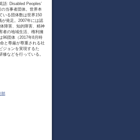
bled Peoples’
障害者の当事者団体。世界本
ている団体数は世界150
議が発足。2007年には認
身体障害、知的障害、精神
害者の地域生活、権利擁
6団体（2017年8月時
の命と尊厳が尊重される社
ビジョンを実現するた
研修などを行っている。
楽部