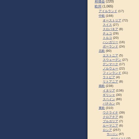
和僑会
(220)
欧州
(1,065)
アイルランド
(17)
中欧
(168)
オーストリア
(72)
スイス
(27)
スロパキア
(8)
チェコ
(29)
トルコ
(20)
ハンガリー
(16)
ポーランド
(24)
北欧
(90)
エストニア
(5)
スウェーデン
(27)
デンマーク
(17)
ノルウェー
(22)
フィンランド
(31)
ラトビア
(4)
リトアニア
(8)
南欧
(238)
イタリア
(136)
ギリシャ
(30)
スペイン
(86)
バチカン
(3)
東欧
(310)
ウクライナ
(39)
クロアチア
(6)
ブルガリア
(7)
ルーマニア
(6)
ロシア
(257)
サハリン
(67)
ポロナイスク
(37)