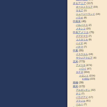
オセアニア
(117)
オーストラリア
(33)
サモア
(1)
ニュージーランド
(16)
パラオ
(8)
中南米
(45)
バルバドス
(2)
メキシコ
(20)
中央アメリカ
(75)
グアテマラ
(7)
コスタリカ
(9)
ハイチ
(4)
パナマ
(7)
中東
(55)
イスラエル
(18)
サウジアラビア
(4)
北米
(773)
アメリカ
(474)
ハワイ
(47)
カナダ
(304)
トロント
(224)
e-nikka
(223)
南極
(39)
南米
(172)
アルゼンチン
(32)
チリ
(7)
パラグアイ
(17)
ブラジル
(61)
ペルー
(7)