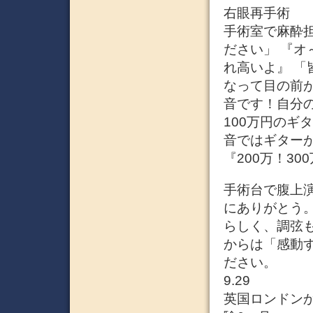
右眼再手術
手術室で麻酔
ださい」 『
れ高いよ』 「
なって目の前
音です！自分
100万円のギ
音ではギターが
『200万！30
手術台で腹上
にありがとう
らしく、調弦
からは「感動
ださい。
9.29
英国ロンドン