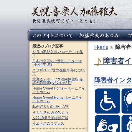
最近のブログ記事
Home
障害者
今月の宅配弁当 ハローランチ鳥
十
障害者イ
日本の皇室のご活動・ニュース
(令和4年 夏)
エリザベス2世の在位70年につい
て
障害者インタ
北海道オホーツク管内保健所 保
護犬猫情報(令和４年5月)
Home Sweet Home – ホームスイ
ートホーム
Home Sweet Home ホームスイ
ートホーム
私の好きな曲 埴生の宿
４１５さん おめでとう
令和4年5月美幌町広報
イエペスのロマンス