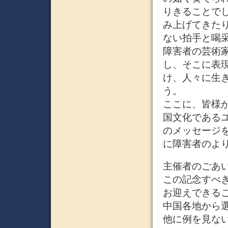
りきることで
み上げてきた
ない拍手と喝
障害者の芸術
し、そこに表
け、人々に生
う。
ここに、皆様
国文化である
のメッセージ
に障害者のよ
主催者のごあ
この記念すべ
お迎えできる
中国各地から
他に例を見な