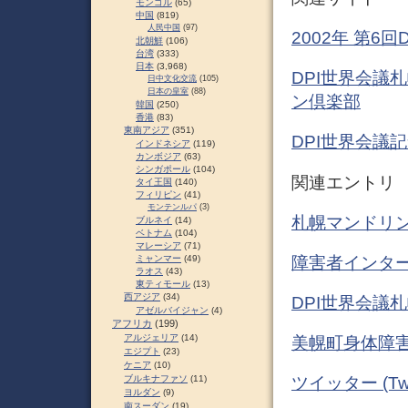
モンゴル
(65)
中国
(819)
人民中国
(97)
2002年 第6回
北朝鮮
(106)
台湾
(333)
日本
(3,968)
DPI世界会議
日中文化交流
(105)
日本の皇室
(88)
ン倶楽部
韓国
(250)
香港
(83)
東南アジア
(351)
DPI世界会議
インドネシア
(119)
カンボジア
(63)
シンガポール
(104)
関連エントリ
タイ王国
(140)
フィリピン
(41)
モンテンルパ
(3)
札幌マンドリン
ブルネイ
(14)
ベトナム
(104)
マレーシア
(71)
障害者インター
ミャンマー
(49)
ラオス
(43)
東ティモール
(13)
西アジア
(34)
DPI世界会議
アゼルバイジャン
(4)
アフリカ
(199)
アルジェリア
(14)
美幌町身体障害
エジプト
(23)
ケニア
(10)
ブルキナファソ
(11)
ツイッター (Twit
ヨルダン
(9)
南スーダン
(19)