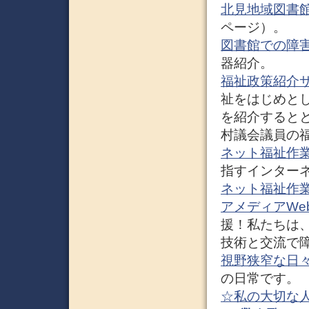
北見地域図書
ページ）。
図書館での障
器紹介。
福祉政策紹介
祉をはじめと
を紹介すると
村議会議員の
ネット福祉作
指すインター
ネット福祉作業
アメディアWeb
援！私たちは
技術と交流で
視野狭窄な日
の日常です。
☆私の大切な