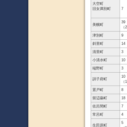
大空町
旧女満別町
7
39
美幌町
（
津別町
9
斜里町
14
清里町
3
小清水町
10
端野町
3
10
訓子府町
（
置戸町
8
留辺蘂町
18
佐呂間町
7
常呂町
4
5
生田原町