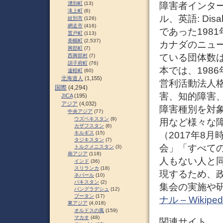
障害者インタ
湧別町
(13)
滝上町
(6)
ル、英語: Disab
紋別市
(126)
網走市
(416)
であった198
置戸町
(113)
美幌町
(2,537)
カナダのニュー
興部町
(7)
ている団体数は世
西興部村
(7)
訓子府町
(76)
本では、198
遠軽町
(60)
北海道人
(1,155)
営利活動法人
国際
(4,294)
害、知的障害
JICA
(195)
アジア
(4,032)
障害種別を対
中央アジア
(77)
ウズベキスタン
(9)
用など様々な
カザフスタン
(6)
（2017年8
キルギス
(15)
タジキスタン
(7)
会」「すべて
トルクメニスタン
(3)
南アジア
(118)
人もない人と
インド
(36)
スリランカ
(18)
現するため、
ネパール
(10)
パキスタン
(2)
集会の実施や研
バングラデシュ
(12)
ブータン
(17)
ナル – Wikiped
東アジア
(4,018)
オルドスの風
(159)
マカオ
(48)
関連サイト