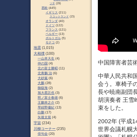
ソチ
(29)
西欧
(445)
イギリス
(211)
スコットランド
(15)
オランダ
(40)
ドイツ
(122)
フランス
(121)
ベルギー
(13)
ポルトガル
(5)
モナコ
(2)
地震
(1,015)
大相撲
(100)
一山本大生
(4)
中国障害者芸術
仲の国
(4)
北の富士勝昭
(11)
北青鵬 治
(6)
中華人民共和国
大砂嵐
(6)
会う。車椅子
大鵬
(28)
御嶽海
(2)
長や暁南副団
旭大星託也
(3)
照ノ富士春雄
(6)
胡演奏者 王
王鵬幸之介
(2)
束をした。
琴紺野優紀
(13)
白鵬
(17)
矢後太規
(4)
2002年 (平成
宇宙
(234)
世界会議札幌大
川柳コーナー
(235)
俳句会
(20)