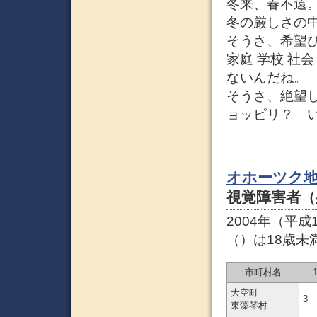
冬来、春不遠
冬の厳しさの
そうさ、希望
家庭 学校 社
ないんだね。
そうさ、絶望
ョッピリ？ 
オホーツク
視覚障害者（
2004年（平成
（）は18歳未
市町村名
大空町
3
東藻琴村