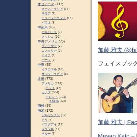
オセアニア
(117)
オーストラリア
(33)
サモア
(1)
ニュージーランド
(16)
パラオ
(8)
中南米
(45)
バルバドス
(2)
メキシコ
(20)
中央アメリカ
(75)
グアテマラ
(7)
加藤 雅夫 (@bihor
コスタリカ
(9)
ハイチ
(4)
パナマ
(7)
フェイスブック (
中東
(55)
イスラエル
(18)
サウジアラビア
(4)
北米
(773)
アメリカ
(474)
ハワイ
(47)
カナダ
(304)
トロント
(224)
e-nikka
(223)
南極
(39)
南米
(172)
アルゼンチン
(32)
チリ
(7)
加藤 雅夫 | Fac
パラグアイ
(17)
ブラジル
(61)
ペルー
(7)
Masao Kato –