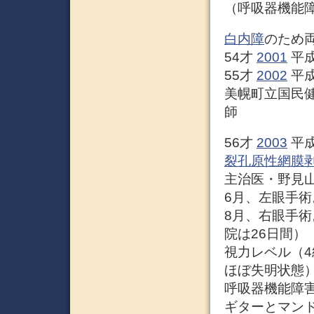
（呼吸器機能
白内障
のため
54才
2001
平成
55才
2002
平成
美幌町立国民健
師
56才
2003
平成
裂孔原性網膜
主治医・野見
6月、左眼手術
8月、右眼手術
院は26日間）
視力レベル（4
ほぼ失明状態
呼吸器機能障
ギターとマン