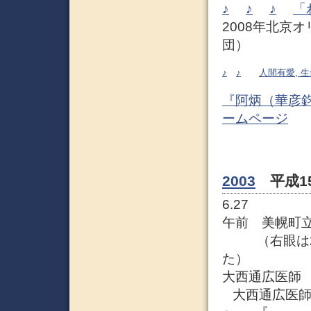
♪
♪
♪
「
2008年北京
団）
♪
♪
人間有愛, 
『阿炳（華彦
ームページ
2003
平成1
6.27
午前 美幌町立
（右眼は2年
た）
大西通広医師 
大西通広医師