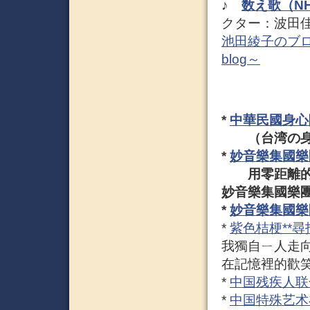
♪
数え歌（N
クター：波田
池田綾子のブログ 数
blog～
*
中華民國身心
（台湾の身
*
妙音樂集國樂
用零距離的音
妙音樂集國樂
*
妙音樂集國樂
*
紫色桔梗**
我獨自ㄧ人走向
在記憶裡的歡
*
中国残疾人联
*
中国特殊艺术