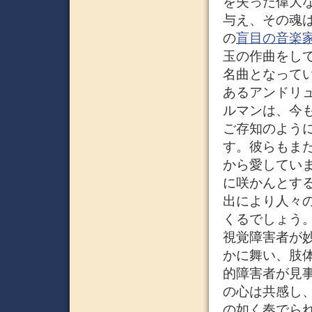
を失った偉大
与え、その魂
の
盲目の音楽
玉の作曲をし
名曲となって
あるアンドリ
ルマンは、今
ご存知のよう
す。彼らもま
から愛してい
に咲かんとす
出により人々
くるでしょう
視覚障害者が
かに舞い、肢
的障害者が見
の心は共感し
の如く奏でら