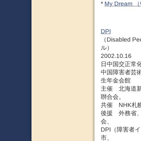
*
My Drea
DPI
（Disabled 
ル）
2002.10.16
日中国交正常化
中国障害者芸
生年金会館
主催 北海道
聨合会。
共催 NHK札
後援 外務省
会、
DPI（障害者
市、