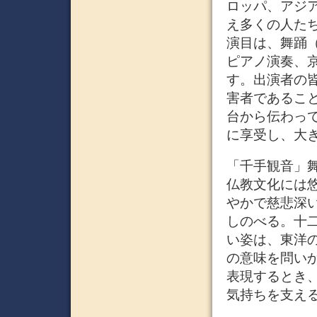
ロッパ、アジ
え多くの人た
演目は、舞踊
ピアノ演奏、
す。出演者の
害者であるこ
台から伝わっ
に享受し、大
「千手観音」
仏教文化には
やかで慈悲深
しのべる。十
い姿は、東洋
の意味を問い
表現するとき
気持ちを支え