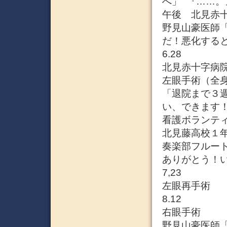
へ」 『……。
午後 北見赤
野見山豪医師
だ！悪化する
6.28
北見赤十字病
左眼手術（全
「退院まで３
い、できます
看護ボランテ
北見藤高校１
奏楽部フルー
ありがとう！
7,23
左眼再手術
8.12
右眼手術
野見山豪医師