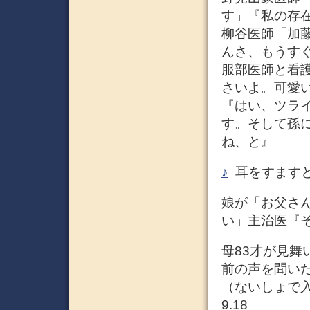
す」『私の存
柳谷医師「加
んさ、もうす
服部医師と看
さいよ。可愛
『はい、ツラ
す。そして孫
ね、と』
♪
耳をすますと
娘が「お父さ
い」主治医『
母83才が見
前の声を聞い
（ないしょで
9.18