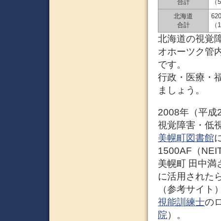
合計
（
北海道
62
合計
（1
北海道の視覚
オホーツク管
です。
行政・医療・
ましょう。
2008年（平成
視覚障害・低
美幌町図書館
1500AF（NEI
美幌町 田中満
に活用された
（参考サイト
視能訓練士
の
院
）。