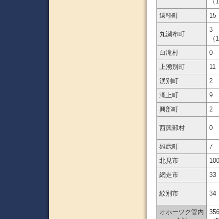
（
遠軽町
15
3
丸瀬布町
（
白滝村
0
上湧別町
11
湧別町
2
滝上町
9
興部町
2
西興部村
0
雄武町
7
北見市
10
網走市
33
紋別市
34
オホーツク管内
35