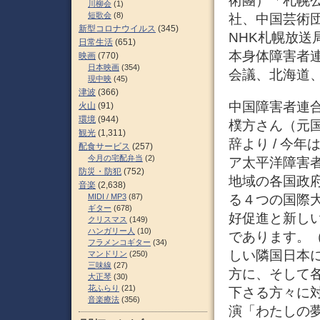
術團）「札幌公
川柳会
(1)
短歌会
(8)
社、中国芸術団
新型コロナウイルス
(345)
NHK札幌放送
日常生活
(651)
本身体障害者連
映画
(770)
日本映画
(354)
会議、北海道
現中映
(45)
津波
(366)
中国障害者連
火山
(91)
環境
(944)
樸方さん（元
観光
(1,311)
辞より / 今
配食サービス
(257)
今月の宅配弁当
(2)
ア太平洋障害
防災・防犯
(752)
地域の各国政
音楽
(2,638)
る４つの国際
MIDI / MP3
(87)
ギター
(678)
好促進と新し
クリスマス
(149)
ハンガリー人
(10)
であります。
フラメンコギター
(34)
しい隣国日本
マンドリン
(250)
三味線
(27)
方に、そして
大正琴
(30)
花ふらり
(21)
下さる方々に
音楽療法
(356)
演「わたしの