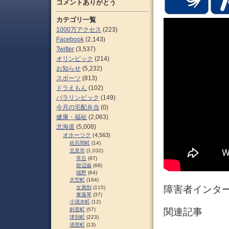
コメントありがとう
カテゴリ一覧
1000万アクセス
(223)
Facebook
(2,143)
Twitter
(3,537)
オリンピック
(214)
お知らせ
(5,232)
スポーツ
(813)
ドラえもん
(102)
パラリンピック
(149)
今月の宅配弁当
(0)
健康・福祉
(2,063)
北海道
(5,008)
オホーツク
(4,563)
佐呂間町
(14)
北見市
(1,032)
常呂
(87)
留辺蘂
(68)
端野
(64)
大空町
(164)
障害者インター
女満別
(115)
東藻琴
(37)
小清水町
(12)
斜里町
(57)
関連記事
津別町
(223)
清里町
(13)