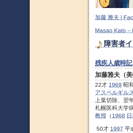
加藤 雅夫 | Fac
Masao Kato –
障害者イ
残疾人歳時記
加藤雅夫（美
22才
1969
昭和
アスペルギル
上葉切除、翌
札幌医科大学
教授
（
1968
日
50才
1997
平