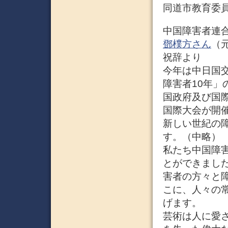
同道市教育委
中国障害者連
鄧樸方さん
（
祝辞より
今年は中日国
障害者10年
国政府及び国
国際大会が開
新しい世紀の
す。（中略）
私たち中国障
とができまし
害者の方々と
こに、人々の
げます。
芸術は人に愛