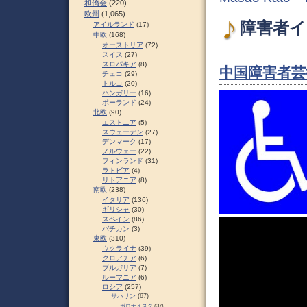
和僑会
(220)
欧州
(1,065)
障害者イ
アイルランド
(17)
中欧
(168)
オーストリア
(72)
スイス
(27)
スロパキア
(8)
中国障害者芸術
チェコ
(29)
トルコ
(20)
ハンガリー
(16)
ポーランド
(24)
北欧
(90)
エストニア
(5)
スウェーデン
(27)
デンマーク
(17)
ノルウェー
(22)
フィンランド
(31)
ラトビア
(4)
リトアニア
(8)
南欧
(238)
イタリア
(136)
ギリシャ
(30)
スペイン
(86)
バチカン
(3)
東欧
(310)
ウクライナ
(39)
クロアチア
(6)
ブルガリア
(7)
ルーマニア
(6)
ロシア
(257)
サハリン
(67)
ポロナイスク
(37)