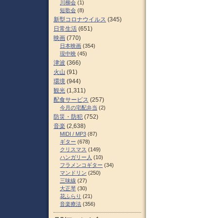
川柳会
(1)
短歌会
(8)
新型コロナウイルス
(345)
日常生活
(651)
映画
(770)
日本映画
(354)
現中映
(45)
津波
(366)
火山
(91)
環境
(944)
観光
(1,311)
配食サービス
(257)
今月の宅配弁当
(2)
防災・防犯
(752)
音楽
(2,638)
MIDI / MP3
(87)
ギター
(678)
クリスマス
(149)
ハンガリー人
(10)
フラメンコギター
(34)
マンドリン
(250)
三味線
(27)
大正琴
(30)
花ふらり
(21)
音楽療法
(356)