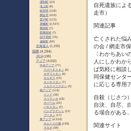
湧別町
(13)
自死遺族による
滝上町
(6)
紋別市
(126)
走市）
網走市
(416)
置戸町
(113)
美幌町
(2,537)
関連記事
興部町
(7)
西興部村
(7)
訓子府町
(76)
亡くされた悩み
遠軽町
(60)
の会 / 網走
北海道人
(1,155)
国際
(4,294)
〔わかちあいの
JICA
(195)
人にしかわか
アジア
(4,032)
中央アジア
(77)
ば気軽に相談
ウズベキスタン
(9)
カザフスタン
(6)
同保健センター（
キルギス
(15)
タジキスタン
(7)
に応じる専用アドレスは
トルクメニスタン
(3)
南アジア
(118)
インド
(36)
自殺（じさつ）
スリランカ
(18)
ネパール
(10)
自決、自尽、
パキスタン
(2)
る場合がある
バングラデシュ
(12)
ブータン
(17)
東アジア
(4,018)
オルドスの風
(159)
関連サイト
マカオ
(48)