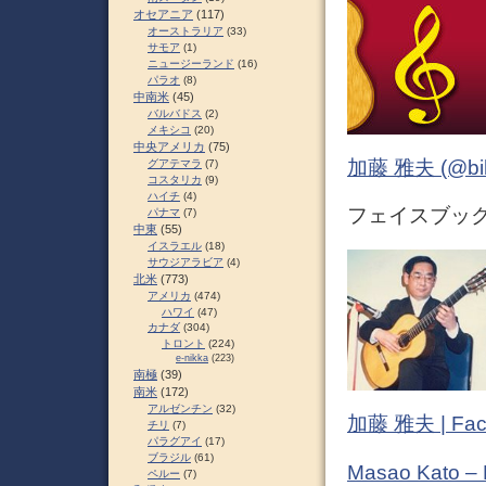
オセアニア
(117)
オーストラリア
(33)
サモア
(1)
ニュージーランド
(16)
パラオ
(8)
中南米
(45)
バルバドス
(2)
メキシコ
(20)
中央アメリカ
(75)
加藤 雅夫 (@bihor
グアテマラ
(7)
コスタリカ
(9)
ハイチ
(4)
フェイスブック 
パナマ
(7)
中東
(55)
イスラエル
(18)
サウジアラビア
(4)
北米
(773)
アメリカ
(474)
ハワイ
(47)
カナダ
(304)
トロント
(224)
e-nikka
(223)
南極
(39)
南米
(172)
アルゼンチン
(32)
加藤 雅夫 | Fac
チリ
(7)
パラグアイ
(17)
ブラジル
(61)
Masao Kato –
ペルー
(7)