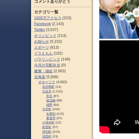
コメントありがとう
カテゴリ一覧
1000万アクセス
(223)
Facebook
(2,143)
Twitter
(3,537)
オリンピック
(214)
お知らせ
(5,232)
スポーツ
(813)
ドラえもん
(102)
パラリンピック
(149)
今月の宅配弁当
(0)
健康・福祉
(2,063)
北海道
(5,008)
オホーツク
(4,563)
佐呂間町
(14)
北見市
(1,032)
常呂
(87)
留辺蘂
(68)
端野
(64)
大空町
(164)
女満別
(115)
東藻琴
(37)
小清水町
(12)
斜里町
(57)
津別町
(223)
清里町
(13)