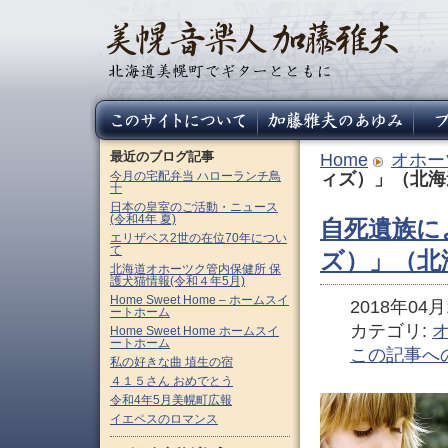
最近のブログ記事
Home
オホー
今月の宅配弁当 ハローランチ鳥
ィズ）」（北海
十
日本の皇室のご活動・ニュース
(令和4年 夏)
自死遺族に
エリザベス2世の在位70年につい
て
ズ）」（北
北海道オホーツク管内保健所 保
護犬猫情報(令和４年5月)
Home Sweet Home – ホームスイ
2018年04月1
ートホーム
カテゴリ:
Home Sweet Home ホームスイ
ートホーム
この記事へ
私の好きな曲 埴生の宿
４１５さん おめでとう
令和4年5月美幌町広報
イエペスのロマンス