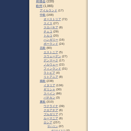
和僑会
(220)
欧州
(1,065)
アイルランド
(17)
中欧
(168)
オーストリア
(72)
スイス
(27)
スロパキア
(8)
チェコ
(29)
トルコ
(20)
ハンガリー
(16)
ポーランド
(24)
北欧
(90)
エストニア
(5)
スウェーデン
(27)
デンマーク
(17)
ノルウェー
(22)
フィンランド
(31)
ラトビア
(4)
リトアニア
(8)
南欧
(238)
イタリア
(136)
ギリシャ
(30)
スペイン
(86)
バチカン
(3)
東欧
(310)
ウクライナ
(39)
クロアチア
(6)
ブルガリア
(7)
ルーマニア
(6)
ロシア
(257)
サハリン
(67)
ポロナイスク
(37)