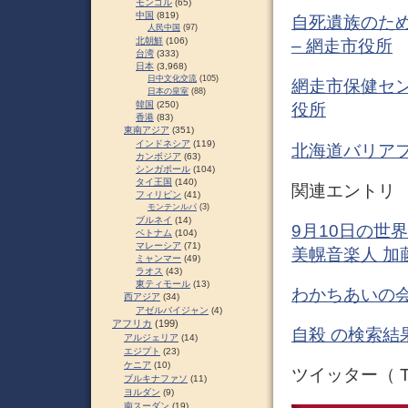
モンゴル
(65)
中国
(819)
自死遺族のため
人民中国
(97)
北朝鮮
(106)
– 網走市役所
台湾
(333)
日本
(3,968)
日中文化交流
(105)
網走市保健セン
日本の皇室
(88)
韓国
(250)
役所
香港
(83)
東南アジア
(351)
インドネシア
(119)
北海道バリアフ
カンボジア
(63)
シンガポール
(104)
タイ王国
(140)
関連エントリ
フィリピン
(41)
モンテンルパ
(3)
ブルネイ
(14)
9月10日の世界自殺予
ベトナム
(104)
マレーシア
(71)
美幌音楽人 加
ミャンマー
(49)
ラオス
(43)
東ティモール
(13)
わかちあいの会 
西アジア
(34)
アゼルバイジャン
(4)
アフリカ
(199)
自殺 の検索結果
アルジェリア
(14)
エジプト
(23)
ケニア
(10)
ツイッター（ Tw
ブルキナファソ
(11)
ヨルダン
(9)
南スーダン
(19)