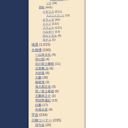
ソチ
(29)
西欧
(445)
イギリス
(211)
スコットランド
(15)
オランダ
(40)
ドイツ
(122)
フランス
(121)
ベルギー
(13)
ポルトガル
(5)
モナコ
(2)
地震
(1,015)
大相撲
(100)
一山本大生
(4)
仲の国
(4)
北の富士勝昭
(11)
北青鵬 治
(6)
大砂嵐
(6)
大鵬
(28)
御嶽海
(2)
旭大星託也
(3)
照ノ富士春雄
(6)
王鵬幸之介
(2)
琴紺野優紀
(13)
白鵬
(17)
矢後太規
(4)
宇宙
(234)
川柳コーナー
(235)
俳句会
(20)