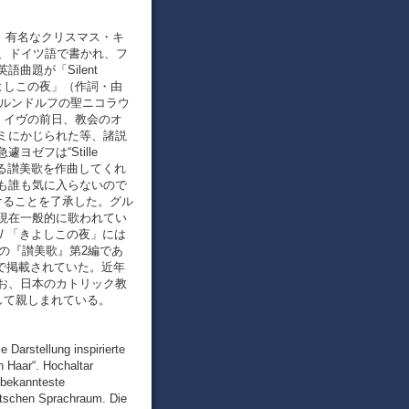
とは、有名なクリスマス・キ
よって、ドイツ語で書かれ、フ
題が「Silent
が「きよしこの夜」（作詞・由
ーベルンドルフの聖ニコラウ
・イヴの前日、教会のオ
ミにかじられた等、諸説
ゼフは“Stille
きる讃美歌を作曲してくれ
も誰も気に入らないので
けることを了承した。グル
現在一般的に歌われてい
/ 「きよしこの夜」には
の『讃美歌』第2編であ
まで掲載されていた。近年
お、日本のカトリック教
して親しまれている。
 Darstellung inspirierte
n Haar“. Hochaltar
s bekannteste
utschen Sprachraum. Die