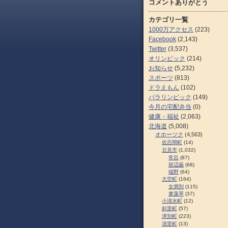
コメントありがとう
カテゴリ一覧
1000万アクセス
(223)
Facebook
(2,143)
Twitter
(3,537)
オリンピック
(214)
お知らせ
(5,232)
スポーツ
(813)
ドラえもん
(102)
パラリンピック
(149)
今月の宅配弁当
(0)
健康・福祉
(2,063)
北海道
(5,008)
オホーツク
(4,563)
佐呂間町
(14)
北見市
(1,032)
常呂
(87)
留辺蘂
(68)
端野
(64)
大空町
(164)
女満別
(115)
東藻琴
(37)
小清水町
(12)
斜里町
(57)
津別町
(223)
清里町
(13)