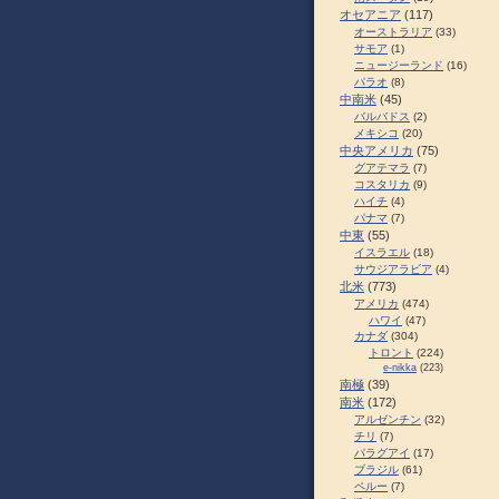
オセアニア
(117)
オーストラリア
(33)
サモア
(1)
ニュージーランド
(16)
パラオ
(8)
中南米
(45)
バルバドス
(2)
メキシコ
(20)
中央アメリカ
(75)
グアテマラ
(7)
コスタリカ
(9)
ハイチ
(4)
パナマ
(7)
中東
(55)
イスラエル
(18)
サウジアラビア
(4)
北米
(773)
アメリカ
(474)
ハワイ
(47)
カナダ
(304)
トロント
(224)
e-nikka
(223)
南極
(39)
南米
(172)
アルゼンチン
(32)
チリ
(7)
パラグアイ
(17)
ブラジル
(61)
ペルー
(7)