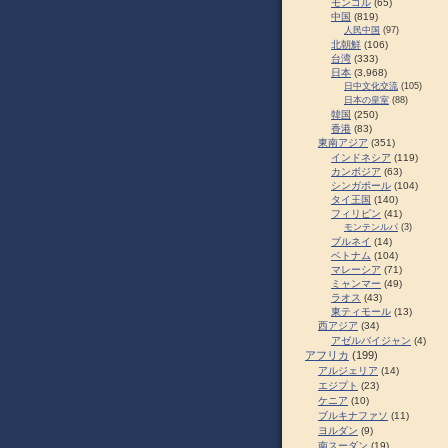
モンゴル
(65)
中国
(819)
人民中国
(97)
北朝鮮
(106)
台湾
(333)
日本
(3,968)
日中文化交流
(105)
日本の皇室
(88)
韓国
(250)
香港
(83)
東南アジア
(351)
インドネシア
(119)
カンボジア
(63)
シンガポール
(104)
タイ王国
(140)
フィリピン
(41)
モンテンルパ
(3)
ブルネイ
(14)
ベトナム
(104)
マレーシア
(71)
ミャンマー
(49)
ラオス
(43)
東ティモール
(13)
西アジア
(34)
アゼルバイジャン
(4)
アフリカ
(199)
アルジェリア
(14)
エジプト
(23)
ケニア
(10)
ブルキナファソ
(11)
ヨルダン
(9)
南スーダン
(19)