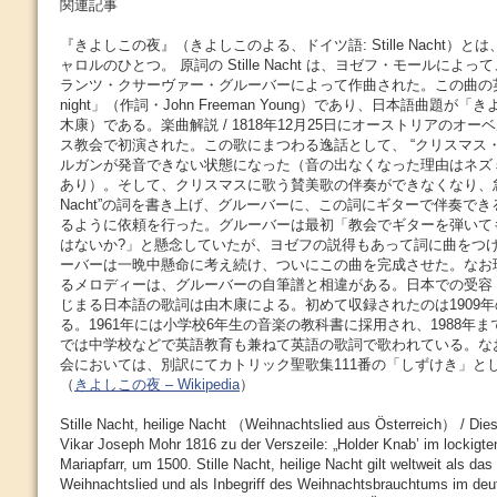
関連記事
『きよしこの夜』（きよしこのよる、ドイツ語: Stille Nacht）
ャロルのひとつ。 原詞の Stille Nacht は、ヨゼフ・モールに
ランツ・クサーヴァー・グルーバーによって作曲された。この曲の英語曲
night」（作詞・John Freeman Young）であり、日本語曲題
木康）である。楽曲解説 / 1818年12月25日にオーストリアのオ
ス教会で初演された。この歌にまつわる逸話として、 “クリスマス
ルガンが発音できない状態になった（音の出なくなった理由はネズ
あり）。そして、クリスマスに歌う賛美歌の伴奏ができなくなり、急遽ヨ
Nacht”の詞を書き上げ、グルーバーに、この詞にギターで伴奏で
るように依頼を行った。グルーバーは最初「教会でギターを弾いて
はないか?」と懸念していたが、ヨゼフの説得もあって詞に曲をつ
ーバーは一晩中懸命に考え続け、ついにこの曲を完成させた。なお
るメロディーは、グルーバーの自筆譜と相違がある。日本での受容 
じまる日本語の歌詞は由木康による。初めて収録されたのは1909年
る。1961年には小学校6年生の音楽の教科書に採用され、1988年
では中学校などで英語教育も兼ねて英語の歌詞で歌われている。な
会においては、別訳にてカトリック聖歌集111番の「しずけき」と
（
きよしこの夜 – Wikipedia
）
Stille Nacht, heilige Nacht （Weihnachtslied aus Österreich） / Diese
Vikar Joseph Mohr 1816 zu der Verszeile: „Holder Knab’ im lockigte
Mariapfarr, um 1500. Stille Nacht, heilige Nacht gilt weltweit als da
Weihnachtslied und als Inbegriff des Weihnachtsbrauchtums im de