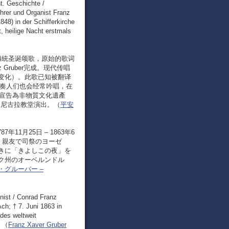
t. Geschichte /
ehrer und Organist Franz
48) in der Schifferkirche
, heilige Nacht erstmals
分流行的傳統圣诞颂歌，原始的歌词
 Gruber完成。现代传唱
的变化）。此歌已知被翻译
伴奏人们也会经常吟唱，在
織宣告為非物質文化遺產
地的尼古拉教堂演出。（
平安
7年11月25日 – 1863年6
。親友で司祭のヨーゼ
きに「きよしこの夜」を
ク州のオーベルンドル
グルーバー –
nist / Conrad Franz
ch; † 7. Juni 1863 in
 des weltweit
. （
Franz Xaver Gruber