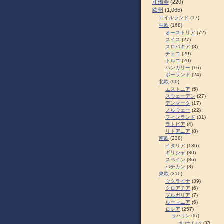
和僑会
(220)
欧州
(1,065)
アイルランド
(17)
中欧
(168)
オーストリア
(72)
スイス
(27)
スロパキア
(8)
チェコ
(29)
トルコ
(20)
ハンガリー
(16)
ポーランド
(24)
北欧
(90)
エストニア
(5)
スウェーデン
(27)
デンマーク
(17)
ノルウェー
(22)
フィンランド
(31)
ラトビア
(4)
リトアニア
(8)
南欧
(238)
イタリア
(136)
ギリシャ
(30)
スペイン
(86)
バチカン
(3)
東欧
(310)
ウクライナ
(39)
クロアチア
(6)
ブルガリア
(7)
ルーマニア
(6)
ロシア
(257)
サハリン
(67)
ポロナイスク
(37)