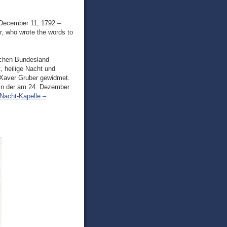
(December 11, 1792 –
r, who wrote the words to
ischen Bundesland
, heilige Nacht und
 Xaver Gruber gewidmet.
, in der am 24. Dezember
e-Nacht-Kapelle –