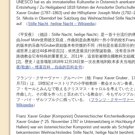
UNESCO hat es als immaterielles Kulturerbe in Österreich anerkann
Entstehung / Zu Heiligabend 1818 führten der Arnsdorfer Dorfschull
Xaver Gruber (1787–1863) und der Hilfspfarrer Joseph Mohr (1792–18
St. Nikola in Oberndorf bei Salzburg das Weihnachtslied Stille Nacht
auf. （
Stille Nacht, heilige Nacht – Wikipedia
）
《平安夜》（德語：Stille Nacht, heilige Nacht）是一首十
由Josef Mohr使用德文寫成，作曲则是由奥地利一所小学的校长Franz
的版本的乐曲与Gruber原始版本有些微的不同（特别是在最后部分
成世界上超过44多种语言[1]，依然是最流行的聖誕歌曲。没有音乐
路德教会它有特殊的重要意义。2011年，這首歌被聯合國教科文組
[2]。歷史 / 这首颂歌1818年12月24日第一次在奥地利欧本多夫当
夜(歌曲) – 维基百科，自由的百科全书
）
フランツ・クサーヴァー・グルーバー（独: Franz Xaver Gruber、178
月7日）は、19世紀オーストリアの小学校教師・教会オルガン奏者
フ・モールとみんなで歌えるクリスマス・キャロルを考えていたと
作曲した。その歌を作ったと言われている教会が、今もザルツブル
フ・バイ・ザルツブルクに残っている。（
フランツ・クサーヴァー・
Wikipedia
）
Franz Xaver Gruber (Komponist) Österreichischer Kirchenliedkompo
Xaver Gruber (* 25. November 1787 in Unterweitzberg in Hochburg-A
Hallein) war ein österreichischer Komponist und wurde als Schöpfer
bekanntesten Weihnachtsliedes Stille Nacht, heilige Nacht berühmt