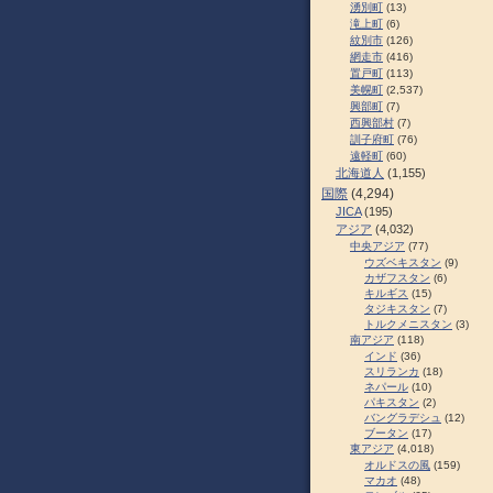
湧別町
(13)
滝上町
(6)
紋別市
(126)
網走市
(416)
置戸町
(113)
美幌町
(2,537)
興部町
(7)
西興部村
(7)
訓子府町
(76)
遠軽町
(60)
北海道人
(1,155)
国際
(4,294)
JICA
(195)
アジア
(4,032)
中央アジア
(77)
ウズベキスタン
(9)
カザフスタン
(6)
キルギス
(15)
タジキスタン
(7)
トルクメニスタン
(3)
南アジア
(118)
インド
(36)
スリランカ
(18)
ネパール
(10)
パキスタン
(2)
バングラデシュ
(12)
ブータン
(17)
東アジア
(4,018)
オルドスの風
(159)
マカオ
(48)