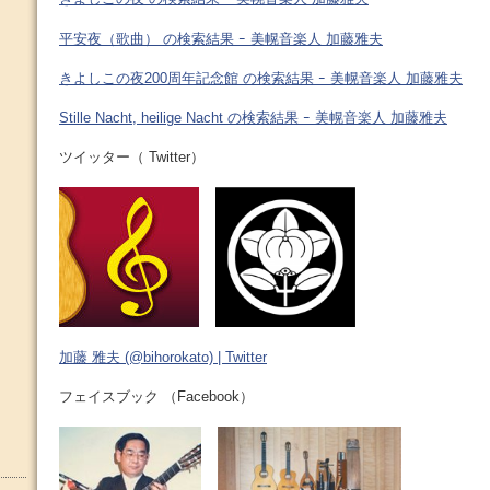
平安夜（歌曲） の検索結果 ｰ 美幌音楽人 加藤雅夫
きよしこの夜200周年記念館 の検索結果 ｰ 美幌音楽人 加藤雅夫
Stille Nacht, heilige Nacht の検索結果 ｰ 美幌音楽人 加藤雅夫
ツイッター（ Twitter）
加藤 雅夫 (@bihorokato) | Twitter
フェイスブック （Facebook）