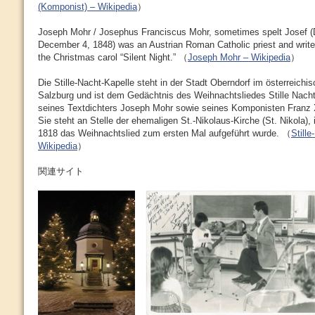
(Komponist) – Wikipedia
）
Joseph Mohr / Josephus Franciscus Mohr, sometimes spelt Josef 
December 4, 1848) was an Austrian Roman Catholic priest and write
the Christmas carol “Silent Night.” （
Joseph Mohr – Wikipedia
）
Die Stille-Nacht-Kapelle steht in der Stadt Oberndorf im österreich
Salzburg und ist dem Gedächtnis des Weihnachtsliedes Stille Nacht
seines Textdichters Joseph Mohr sowie seines Komponisten Franz
Sie steht an Stelle der ehemaligen St.-Nikolaus-Kirche (St. Nikola)
1818 das Weihnachtslied zum ersten Mal aufgeführt wurde. （
Still
Wikipedia
）
関連サイト