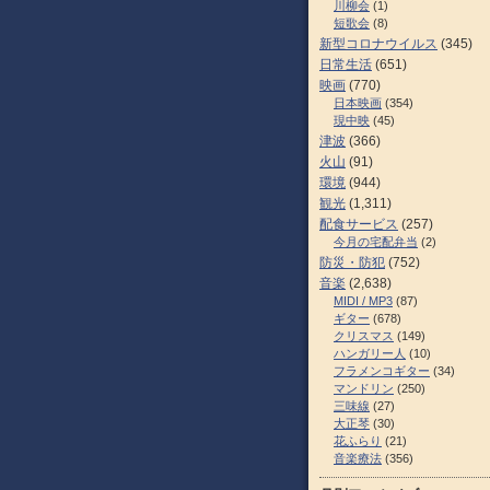
川柳会
(1)
短歌会
(8)
新型コロナウイルス
(345)
日常生活
(651)
映画
(770)
日本映画
(354)
現中映
(45)
津波
(366)
火山
(91)
環境
(944)
観光
(1,311)
配食サービス
(257)
今月の宅配弁当
(2)
防災・防犯
(752)
音楽
(2,638)
MIDI / MP3
(87)
ギター
(678)
クリスマス
(149)
ハンガリー人
(10)
フラメンコギター
(34)
マンドリン
(250)
三味線
(27)
大正琴
(30)
花ふらり
(21)
音楽療法
(356)