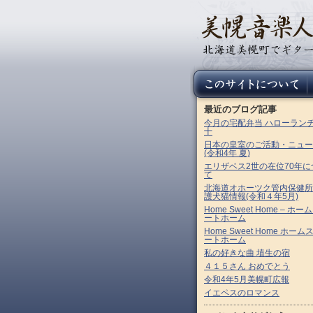
最近のブログ記事
今月の宅配弁当 ハローラン
十
日本の皇室のご活動・ニュー
(令和4年 夏)
エリザベス2世の在位70年に
て
北海道オホーツク管内保健所
護犬猫情報(令和４年5月)
Home Sweet Home – ホー
ートホーム
Home Sweet Home ホーム
ートホーム
私の好きな曲 埴生の宿
４１５さん おめでとう
令和4年5月美幌町広報
イエペスのロマンス