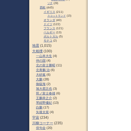
ソチ
(29)
西欧
(445)
イギリス
(211)
スコットランド
(15)
オランダ
(40)
ドイツ
(122)
フランス
(121)
ベルギー
(13)
ポルトガル
(5)
モナコ
(2)
地震
(1,015)
大相撲
(100)
一山本大生
(4)
仲の国
(4)
北の富士勝昭
(11)
北青鵬 治
(6)
大砂嵐
(6)
大鵬
(28)
御嶽海
(2)
旭大星託也
(3)
照ノ富士春雄
(6)
王鵬幸之介
(2)
琴紺野優紀
(13)
白鵬
(17)
矢後太規
(4)
宇宙
(234)
川柳コーナー
(235)
俳句会
(20)