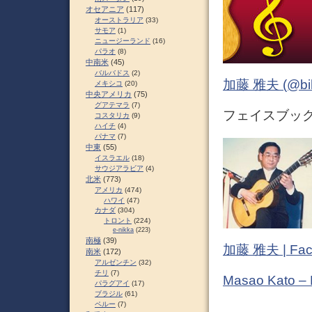
オセアニア
(117)
オーストラリア
(33)
サモア
(1)
ニュージーランド
(16)
パラオ
(8)
中南米
(45)
バルバドス
(2)
加藤 雅夫 (@bihor
メキシコ
(20)
中央アメリカ
(75)
グアテマラ
(7)
フェイスブック 
コスタリカ
(9)
ハイチ
(4)
パナマ
(7)
中東
(55)
イスラエル
(18)
サウジアラビア
(4)
北米
(773)
アメリカ
(474)
ハワイ
(47)
カナダ
(304)
トロント
(224)
e-nikka
(223)
南極
(39)
加藤 雅夫 | Fac
南米
(172)
アルゼンチン
(32)
チリ
(7)
Masao Kato –
パラグアイ
(17)
ブラジル
(61)
ペルー
(7)