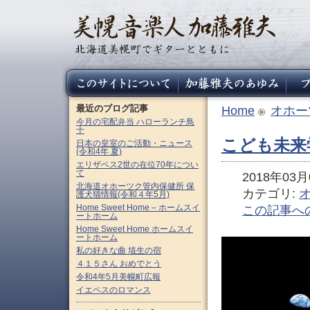
最近のブログ記事
Home
オホー
今月の宅配弁当 ハローランチ鳥
十
こども未来
日本の皇室のご活動・ニュース
(令和4年 夏)
エリザベス2世の在位70年につい
て
2018年03月0
北海道オホーツク管内保健所 保
カテゴリ:
護犬猫情報(令和４年5月)
Home Sweet Home – ホームスイ
この記事へ
ートホーム
Home Sweet Home ホームスイ
ートホーム
私の好きな曲 埴生の宿
４１５さん おめでとう
令和4年5月美幌町広報
イエペスのロマンス