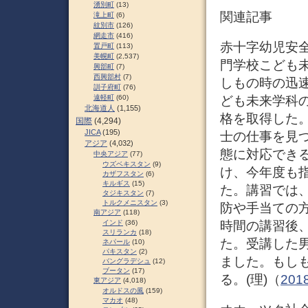
湧別町
(13)
関連記事
滝上町
(6)
紋別市
(126)
網走市
(416)
赤十字幼児安
置戸町
(113)
美幌町
(2,537)
門学校こども未
興部町
(7)
西興部村
(7)
しもの時の迅速
訓子府町
(76)
ども未来学科の
遠軽町
(60)
北海道人
(1,155)
格を取得した
国際
(4,294)
JICA
(195)
士の仕事を見
アジア
(4,032)
態に対応でき
中央アジア
(77)
ウズベキスタン
(9)
け、今年度も
カザフスタン
(6)
キルギス
(15)
た。講習では
タジキスタン
(7)
トルクメニスタン
(3)
防や手当ての
南アジア
(118)
時間の講習後
インド
(36)
スリランカ
(18)
た。受講した
ネパール
(10)
パキスタン
(2)
ました。もし
バングラデシュ
(12)
ブータン
(17)
る。(理)（
20
東アジア
(4,018)
オルドスの風
(159)
マカオ
(48)