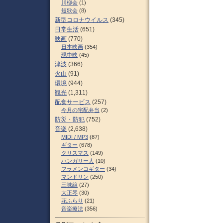
川柳会
(1)
短歌会
(8)
新型コロナウイルス
(345)
日常生活
(651)
映画
(770)
日本映画
(354)
現中映
(45)
津波
(366)
火山
(91)
環境
(944)
観光
(1,311)
配食サービス
(257)
今月の宅配弁当
(2)
防災・防犯
(752)
音楽
(2,638)
MIDI / MP3
(87)
ギター
(678)
クリスマス
(149)
ハンガリー人
(10)
フラメンコギター
(34)
マンドリン
(250)
三味線
(27)
大正琴
(30)
花ふらり
(21)
音楽療法
(356)