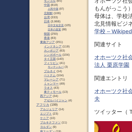
オホーツク社
モンゴル
(65)
中国
(819)
もんがっこう
人民中国
(97)
北朝鮮
(106)
母体は、学校
台湾
(333)
日本
(3,968)
北見情報ビジネ
日中文化交流
(105)
日本の皇室
(88)
学校 – Wikiped
韓国
(250)
香港
(83)
東南アジア
(351)
関連サイト
インドネシア
(119)
カンボジア
(63)
シンガポール
(104)
オホーツク社会
タイ王国
(140)
フィリピン
(41)
法人 栗原学園
モンテンルパ
(3)
ブルネイ
(14)
ベトナム
(104)
関連エントリ
マレーシア
(71)
ミャンマー
(49)
ラオス
(43)
オホーツク社会
東ティモール
(13)
西アジア
(34)
夫
アゼルバイジャン
(4)
アフリカ
(199)
アルジェリア
(14)
ツイッター（ Tw
エジプト
(23)
ケニア
(10)
ブルキナファソ
(11)
ヨルダン
(9)
南スーダン
(19)