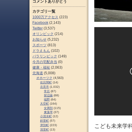
コメントありがとう
カテゴリ一覧
1000万アクセス
(223)
Facebook
(2,143)
Twitter
(3,537)
オリンピック
(214)
お知らせ
(5,232)
スポーツ
(813)
ドラえもん
(102)
パラリンピック
(149)
今月の宅配弁当
(0)
健康・福祉
(2,063)
北海道
(5,008)
オホーツク
(4,563)
佐呂間町
(14)
北見市
(1,032)
常呂
(87)
留辺蘂
(68)
端野
(64)
大空町
(164)
女満別
(115)
東藻琴
(37)
小清水町
(12)
斜里町
(57)
こども未来学科
津別町
(223)
清里町
(13)