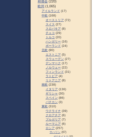
和僑会
(220)
欧州
(1,065)
アイルランド
(17)
中欧
(168)
オーストリア
(72)
スイス
(27)
スロパキア
(8)
チェコ
(29)
トルコ
(20)
ハンガリー
(16)
ポーランド
(24)
北欧
(90)
エストニア
(5)
スウェーデン
(27)
デンマーク
(17)
ノルウェー
(22)
フィンランド
(31)
ラトビア
(4)
リトアニア
(8)
南欧
(238)
イタリア
(136)
ギリシャ
(30)
スペイン
(86)
バチカン
(3)
東欧
(310)
ウクライナ
(39)
クロアチア
(6)
ブルガリア
(7)
ルーマニア
(6)
ロシア
(257)
サハリン
(67)
ポロナイスク
(37)