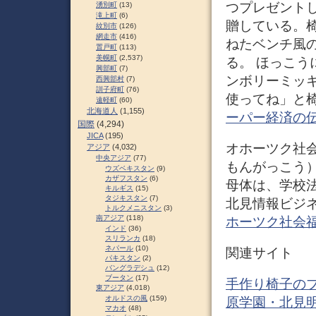
つプレゼント
湧別町
(13)
滝上町
(6)
贈している。
紋別市
(126)
網走市
(416)
ねたベンチ風
置戸町
(113)
美幌町
(2,537)
る。 ほっこう
興部町
(7)
ンボリーミッ
西興部村
(7)
訓子府町
(76)
使ってね」と椅
遠軽町
(60)
北海道人
(1,155)
ーパー経済の
国際
(4,294)
JICA
(195)
オホーツク社
アジア
(4,032)
中央アジア
(77)
もんがっこう
ウズベキスタン
(9)
カザフスタン
(6)
母体は、学校
キルギス
(15)
タジキスタン
(7)
北見情報ビジネ
トルクメニスタン
(3)
南アジア
(118)
ホーツク社会福祉専
インド
(36)
スリランカ
(18)
ネパール
(10)
関連サイト
パキスタン
(2)
バングラデシュ
(12)
ブータン
(17)
手作り椅子のプ
東アジア
(4,018)
オルドスの風
(159)
原学園・北見明和
マカオ
(48)