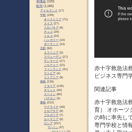
和僑会
(220)
欧州
(1,065)
アイルランド
(17)
中欧
(168)
オーストリア
(72)
スイス
(27)
スロパキア
(8)
チェコ
(29)
トルコ
(20)
ハンガリー
(16)
ポーランド
(24)
北欧
(90)
エストニア
(5)
スウェーデン
(27)
デンマーク
(17)
ノルウェー
(22)
赤十字救急法救
フィンランド
(31)
ラトビア
(4)
ビジネス専門学
リトアニア
(8)
南欧
(238)
イタリア
(136)
関連記事
ギリシャ
(30)
スペイン
(86)
バチカン
(3)
赤十字救急法救急
東欧
(310)
ウクライナ
(39)
育） オホーツ
クロアチア
(6)
ブルガリア
(7)
の時に率先して
ルーマニア
(6)
ロシア
(257)
専門学校と情
サハリン
(67)
ポロナイスク
(37)