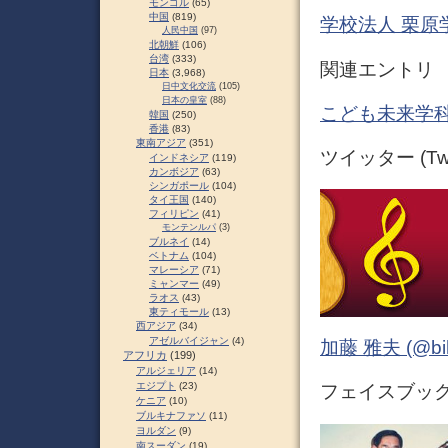
モンゴル
(65)
中国
(819)
学校法人 栗原
人民中国
(97)
北朝鮮
(106)
台湾
(333)
関連エントリ
日本
(3,968)
日中文化交流
(105)
日本の皇室
(88)
こども未来学科
韓国
(250)
香港
(83)
東南アジア
(351)
ツイッター (Twit
インドネシア
(119)
カンボジア
(63)
シンガポール
(104)
タイ王国
(140)
フィリピン
(41)
モンテンルパ
(3)
ブルネイ
(14)
ベトナム
(104)
マレーシア
(71)
ミャンマー
(49)
ラオス
(43)
東ティモール
(13)
西アジア
(34)
アゼルバイジャン
(4)
加藤 雅夫 (@bihor
アフリカ
(199)
アルジェリア
(14)
エジプト
(23)
フェイスブック (
ケニア
(10)
ブルキナファソ
(11)
ヨルダン
(9)
南スーダン
(19)