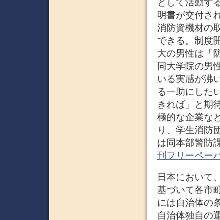
として活動す
明書が交付さ
消防資機材の
できる。制度
大の男性は「
同大学院の男
いる実感が沸
る一助にした
きれば」と期
極的な企業な
り、学生消防
は同本部警防課（
刊フリーペー
日本において
基づいて各市
には自治体の
自治体独自の運