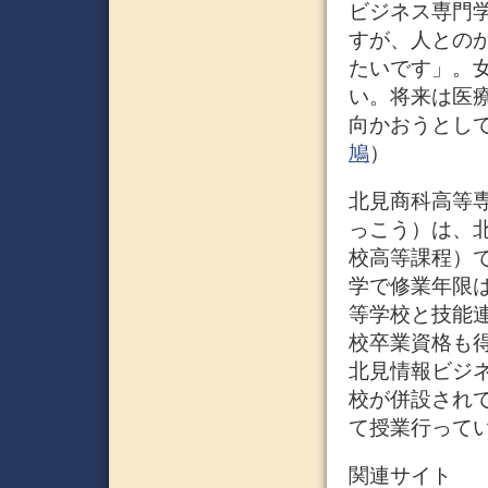
ビジネス専門
すが、人との
たいです」。
い。将来は医
向かおうとして
鳩
）
北見商科高等
っこう）は、
校高等課程）で
学で修業年限
等学校と技能
校卒業資格も
北見情報ビジ
校が併設され
て授業行って
関連サイト