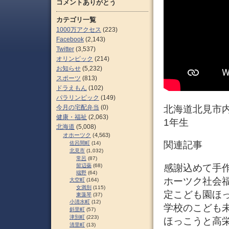
コメントありがとう
カテゴリ一覧
1000万アクセス
(223)
Facebook
(2,143)
Twitter
(3,537)
オリンピック
(214)
お知らせ
(5,232)
スポーツ
(813)
ドラえもん
(102)
パラリンピック
(149)
今月の宅配弁当
(0)
北海道北見市
健康・福祉
(2,063)
1年生
北海道
(5,008)
オホーツク
(4,563)
関連記事
佐呂間町
(14)
北見市
(1,032)
常呂
(87)
感謝込めて手作り
留辺蘂
(68)
端野
(64)
ホーツク社会福
大空町
(164)
女満別
(115)
定こども園ほっ
東藻琴
(37)
小清水町
(12)
学校のこども未
斜里町
(57)
津別町
(223)
ほっこうと高
清里町
(13)