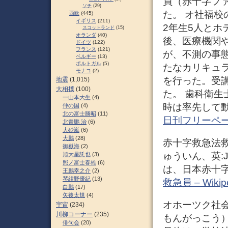
員（赤十字フ
ソチ
(29)
た。 オ社福校
西欧
(445)
イギリス
(211)
2年生5人とホ
スコットランド
(15)
オランダ
(40)
後、医療機関
ドイツ
(122)
フランス
(121)
が、不測の事
ベルギー
(13)
ポルトガル
(5)
たなカリキュ
モナコ
(2)
を行った。受
地震
(1,015)
大相撲
(100)
た。 歯科衛
一山本大生
(4)
時は率先して動
仲の国
(4)
北の富士勝昭
(11)
日刊フリーペ
北青鵬 治
(6)
大砂嵐
(6)
大鵬
(28)
赤十字救急法
御嶽海
(2)
ゅういん、英:Japan
旭大星託也
(3)
照ノ富士春雄
(6)
は、日本赤十字
王鵬幸之介
(2)
琴紺野優紀
(13)
救急員 – Wikip
白鵬
(17)
矢後太規
(4)
オホーツク社
宇宙
(234)
川柳コーナー
(235)
もんがっこう
俳句会
(20)