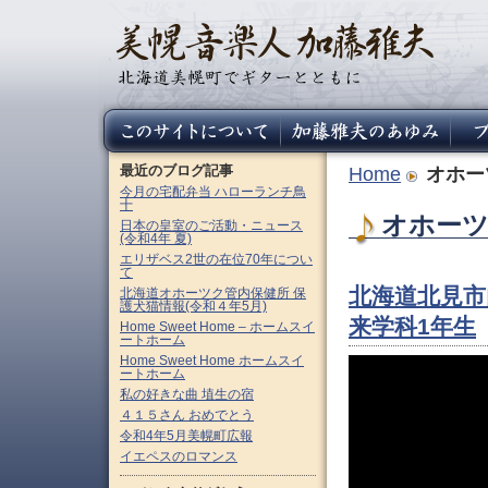
最近のブログ記事
Home
オホー
今月の宅配弁当 ハローランチ鳥
十
オホーツ
日本の皇室のご活動・ニュース
(令和4年 夏)
エリザベス2世の在位70年につい
て
北海道北見市
北海道オホーツク管内保健所 保
護犬猫情報(令和４年5月)
来学科1年生
Home Sweet Home – ホームスイ
ートホーム
Home Sweet Home ホームスイ
ートホーム
私の好きな曲 埴生の宿
４１５さん おめでとう
令和4年5月美幌町広報
イエペスのロマンス