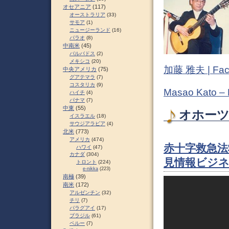
オセアニア
(117)
オーストラリア
(33)
サモア
(1)
ニュージーランド
(16)
パラオ
(8)
中南米
(45)
バルバドス
(2)
メキシコ
(20)
加藤 雅夫 | Fac
中央アメリカ
(75)
グアテマラ
(7)
コスタリカ
(9)
Masao Kato –
ハイチ
(4)
パナマ
(7)
中東
(55)
オホーツ
イスラエル
(18)
サウジアラビア
(4)
北米
(773)
アメリカ
(474)
赤十字救急法
ハワイ
(47)
カナダ
(304)
見情報ビジネ
トロント
(224)
e-nikka
(223)
南極
(39)
南米
(172)
アルゼンチン
(32)
チリ
(7)
パラグアイ
(17)
ブラジル
(61)
ペルー
(7)