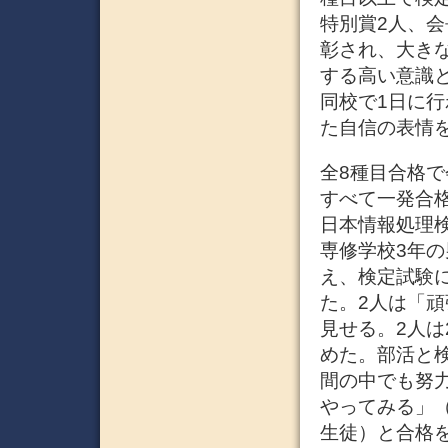
特別賞2人、会
彰され、大き
する高い意識
同校で1日に
た自信の表情を
全8種目合格で
すべて一発合
日本情報処理
専修学校3年
え、検定試験
た。2人は「
見せる。2人は
めた。部活と
間の中でも努
やってみる」
生徒）と合格