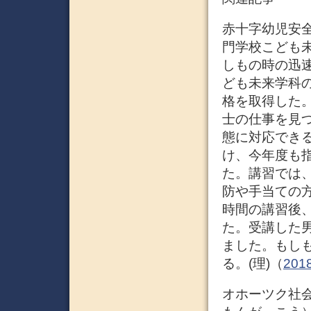
赤十字幼児安
門学校こども未
しもの時の迅速
ども未来学科の
格を取得した
士の仕事を見
態に対応でき
け、今年度も
た。講習では
防や手当ての
時間の講習後
た。受講した
ました。もし
る。(理)（
20
オホーツク社