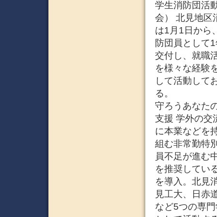
学生消防団活動認
会） 北見地区
は1月1日か
防団員として
交付し、就職
を様々な経験
して活動して
る。
守ろうあなたの
支援 学外の交
に本業などを
組む非常勤特
員不足が進む
を推奨している
を導入。北見
見工大、日赤
など5つの専