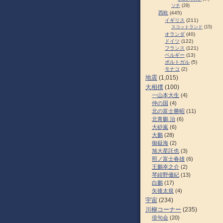
ソチ
(29)
西欧
(445)
イギリス
(211)
スコットランド
(15)
オランダ
(40)
ドイツ
(122)
フランス
(121)
ベルギー
(13)
ポルトガル
(5)
モナコ
(2)
地震
(1,015)
大相撲
(100)
一山本大生
(4)
仲の国
(4)
北の富士勝昭
(11)
北青鵬 治
(6)
大砂嵐
(6)
大鵬
(28)
御嶽海
(2)
旭大星託也
(3)
照ノ富士春雄
(6)
王鵬幸之介
(2)
琴紺野優紀
(13)
白鵬
(17)
矢後太規
(4)
宇宙
(234)
川柳コーナー
(235)
俳句会
(20)