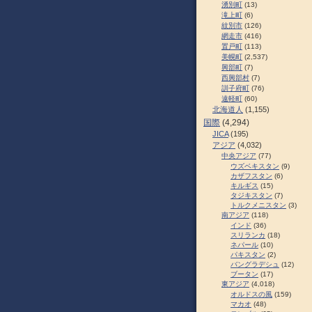
湧別町
(13)
滝上町
(6)
紋別市
(126)
網走市
(416)
置戸町
(113)
美幌町
(2,537)
興部町
(7)
西興部村
(7)
訓子府町
(76)
遠軽町
(60)
北海道人
(1,155)
国際
(4,294)
JICA
(195)
アジア
(4,032)
中央アジア
(77)
ウズベキスタン
(9)
カザフスタン
(6)
キルギス
(15)
タジキスタン
(7)
トルクメニスタン
(3)
南アジア
(118)
インド
(36)
スリランカ
(18)
ネパール
(10)
パキスタン
(2)
バングラデシュ
(12)
ブータン
(17)
東アジア
(4,018)
オルドスの風
(159)
マカオ
(48)