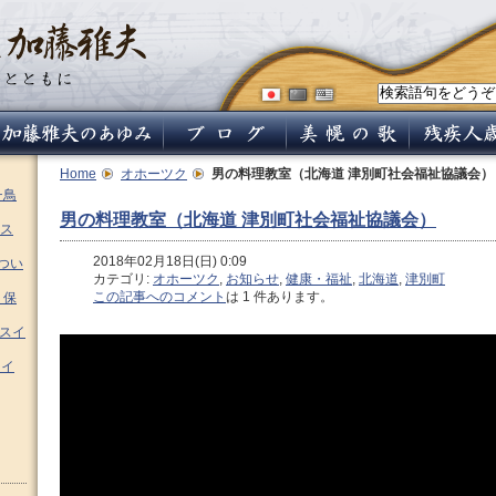
Home
オホーツク
男の料理教室（北海道 津別町社会福祉協議会）
チ鳥
男の料理教室（北海道 津別町社会福祉協議会）
ス
2018年02月18日(日) 0:09
つい
カテゴリ:
オホーツク
,
お知らせ
,
健康・福祉
,
北海道
,
津別町
この記事へのコメント
は 1 件あります。
 保
ムスイ
スイ