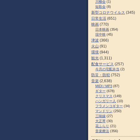
川柳会
(1)
短歌会
(8)
新型コロナウイルス
(345)
日常生活
(651)
映画
(770)
日本映画
(354)
現中映
(45)
津波
(366)
火山
(91)
環境
(944)
観光
(1,311)
配食サービス
(257)
今月の宅配弁当
(2)
防災・防犯
(752)
音楽
(2,638)
MIDI / MP3
(87)
ギター
(678)
クリスマス
(149)
ハンガリー人
(10)
フラメンコギター
(34)
マンドリン
(250)
三味線
(27)
大正琴
(30)
花ふらり
(21)
音楽療法
(356)