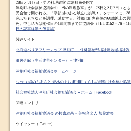
28日と3月7日・男の料理教室 津別町民会館で
津別町社会福祉協議会の「男の料理教室」が、28日と3月7日（とも
民会館で開かれる。「季節感のある献立に挑戦！」をテーマに、28
色ぼたもちなどを調理、試食する。対象は町内在住の60歳以上の男性
円。申し込みは開催日の1週間前までに協議会（TEL 0152－76－11
日の記事経済の伝書鳩
）
関連サイト
北海道バリアフリーマップ 津別町 ｜ 保健福祉部福祉局地域福祉課
町民会館（生活改善センター） – 津別町
津別町社会福祉協議会ホームページ
つべつ 緑のふるさと 愛林のまち津別町 くらしの情報 社会福祉協
社会福祉法人津別町社会福祉協議会 – ホーム | Facebook
関連エントリ
津別町社会福祉協議会 の検索結果 ｰ 美幌音楽人 加藤雅夫
ツイッター（ Twitter）