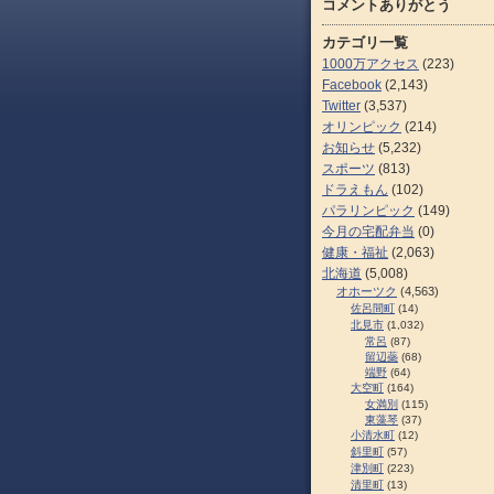
コメントありがとう
カテゴリ一覧
1000万アクセス
(223)
Facebook
(2,143)
Twitter
(3,537)
オリンピック
(214)
お知らせ
(5,232)
スポーツ
(813)
ドラえもん
(102)
パラリンピック
(149)
今月の宅配弁当
(0)
健康・福祉
(2,063)
北海道
(5,008)
オホーツク
(4,563)
佐呂間町
(14)
北見市
(1,032)
常呂
(87)
留辺蘂
(68)
端野
(64)
大空町
(164)
女満別
(115)
東藻琴
(37)
小清水町
(12)
斜里町
(57)
津別町
(223)
清里町
(13)