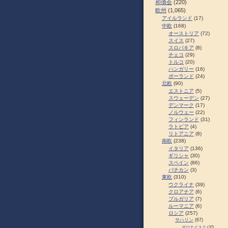
和僑会
(220)
欧州
(1,065)
アイルランド
(17)
中欧
(168)
オーストリア
(72)
スイス
(27)
スロパキア
(8)
チェコ
(29)
トルコ
(20)
ハンガリー
(16)
ポーランド
(24)
北欧
(90)
エストニア
(5)
スウェーデン
(27)
デンマーク
(17)
ノルウェー
(22)
フィンランド
(31)
ラトビア
(4)
リトアニア
(8)
南欧
(238)
イタリア
(136)
ギリシャ
(30)
スペイン
(86)
バチカン
(3)
東欧
(310)
ウクライナ
(39)
クロアチア
(6)
ブルガリア
(7)
ルーマニア
(6)
ロシア
(257)
サハリン
(67)
ポロナイスク
(37)