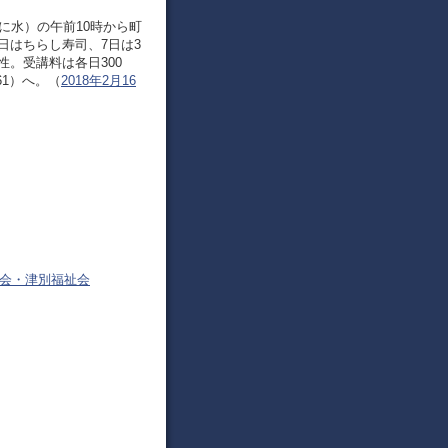
に水）の午前10時から町
日はちらし寿司、7日は3
。受講料は各日300
61）へ。（
2018年2月16
議会・津別福祉会