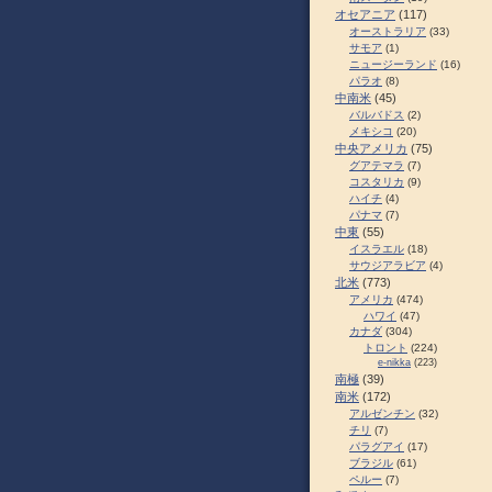
オセアニア
(117)
オーストラリア
(33)
サモア
(1)
ニュージーランド
(16)
パラオ
(8)
中南米
(45)
バルバドス
(2)
メキシコ
(20)
中央アメリカ
(75)
グアテマラ
(7)
コスタリカ
(9)
ハイチ
(4)
パナマ
(7)
中東
(55)
イスラエル
(18)
サウジアラビア
(4)
北米
(773)
アメリカ
(474)
ハワイ
(47)
カナダ
(304)
トロント
(224)
e-nikka
(223)
南極
(39)
南米
(172)
アルゼンチン
(32)
チリ
(7)
パラグアイ
(17)
ブラジル
(61)
ペルー
(7)