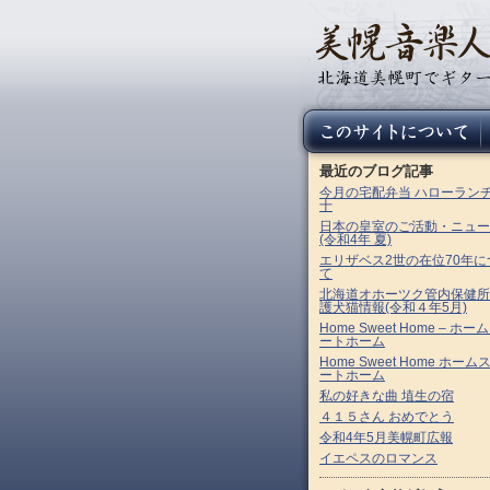
最近のブログ記事
今月の宅配弁当 ハローラン
十
日本の皇室のご活動・ニュー
(令和4年 夏)
エリザベス2世の在位70年に
て
北海道オホーツク管内保健所
護犬猫情報(令和４年5月)
Home Sweet Home – ホー
ートホーム
Home Sweet Home ホーム
ートホーム
私の好きな曲 埴生の宿
４１５さん おめでとう
令和4年5月美幌町広報
イエペスのロマンス