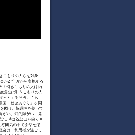
引きこもりの人らを対象に
会が27年度から実施する
内の引きこもりの人は約
。 協議会は引きこもりの人
ぽっと」を開設。さら
農園「社協あぐり」を開
築を図り、協調性を養って
障がい、知的障がい、発
開設日時は祝祭日を除く月
な雰囲気の中で会話を楽
議会は「利用者が過ごし