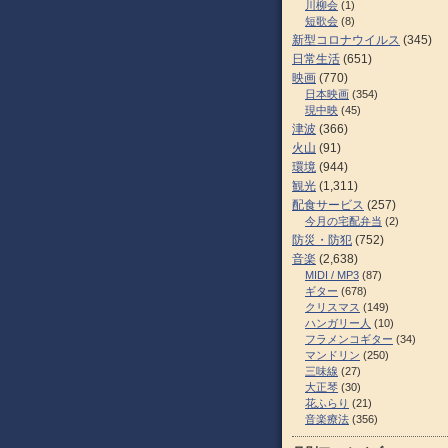
川柳会
(1)
短歌会
(8)
新型コロナウイルス
(345)
日常生活
(651)
映画
(770)
日本映画
(354)
現中映
(45)
津波
(366)
火山
(91)
環境
(944)
観光
(1,311)
配食サービス
(257)
今月の宅配弁当
(2)
防災・防犯
(752)
音楽
(2,638)
MIDI / MP3
(87)
ギター
(678)
クリスマス
(149)
ハンガリー人
(10)
フラメンコギター
(34)
マンドリン
(250)
三味線
(27)
大正琴
(30)
花ふらり
(21)
音楽療法
(356)