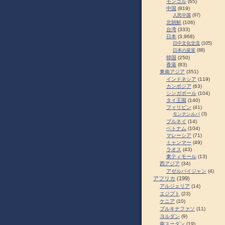
モンゴル
(65)
中国
(819)
人民中国
(97)
北朝鮮
(106)
台湾
(333)
日本
(3,968)
日中文化交流
(105)
日本の皇室
(88)
韓国
(250)
香港
(83)
東南アジア
(351)
インドネシア
(119)
カンボジア
(63)
シンガポール
(104)
タイ王国
(140)
フィリピン
(41)
モンテンルパ
(3)
ブルネイ
(14)
ベトナム
(104)
マレーシア
(71)
ミャンマー
(49)
ラオス
(43)
東ティモール
(13)
西アジア
(34)
アゼルバイジャン
(4)
アフリカ
(199)
アルジェリア
(14)
エジプト
(23)
ケニア
(10)
ブルキナファソ
(11)
ヨルダン
(9)
南スーダン
(19)