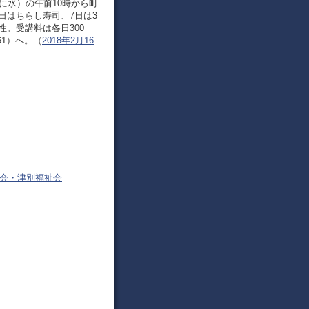
に水）の午前10時から町
日はちらし寿司、7日は3
。受講料は各日300
61）へ。（
2018年2月16
議会・津別福祉会