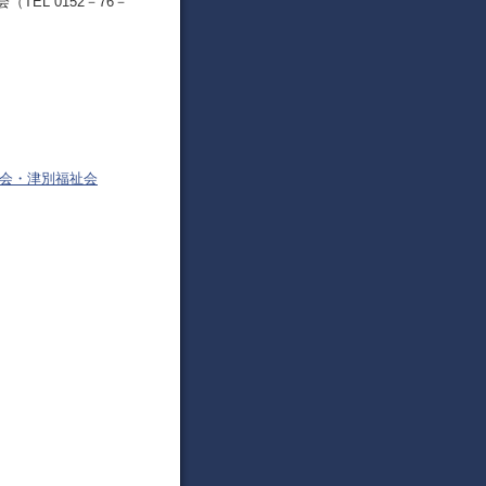
EL 0152－76－
議会・津別福祉会