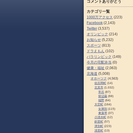
コメントありがとう
カテゴリ一覧
1000万アクセス
(223)
Facebook
(2,143)
Twitter
(3,537)
オリンピック
(214)
お知らせ
(5,232)
スポーツ
(813)
ドラえもん
(102)
パラリンピック
(149)
今月の宅配弁当
(0)
健康・福祉
(2,063)
北海道
(5,008)
オホーツク
(4,563)
佐呂間町
(14)
北見市
(1,032)
常呂
(87)
留辺蘂
(68)
端野
(64)
大空町
(164)
女満別
(115)
東藻琴
(37)
小清水町
(12)
斜里町
(57)
津別町
(223)
清里町
(13)