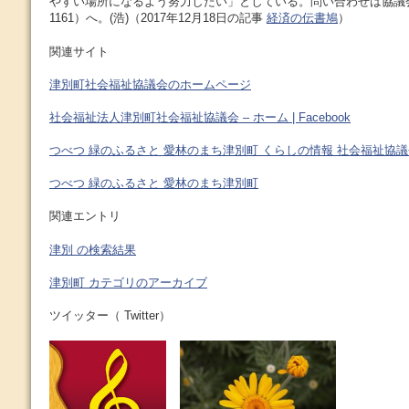
やすい場所になるよう努力したい」としている。問い合わせは協議会（T
1161）へ。(浩)（2017年12月18日の記事
経済の伝書鳩
）
関連サイト
津別町社会福祉協議会のホームページ
社会福祉法人津別町社会福祉協議会 – ホーム | Facebook
つべつ 緑のふるさと 愛林のまち津別町 くらしの情報 社会福祉協
つべつ 緑のふるさと 愛林のまち津別町
関連エントリ
津別 の検索結果
津別町 カテゴリのアーカイブ
ツイッター（ Twitter）