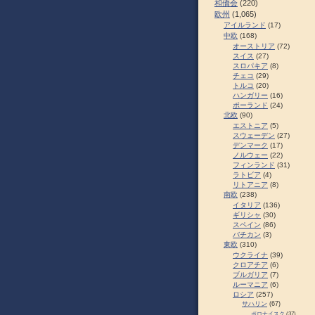
和僑会
(220)
欧州
(1,065)
アイルランド
(17)
中欧
(168)
オーストリア
(72)
スイス
(27)
スロパキア
(8)
チェコ
(29)
トルコ
(20)
ハンガリー
(16)
ポーランド
(24)
北欧
(90)
エストニア
(5)
スウェーデン
(27)
デンマーク
(17)
ノルウェー
(22)
フィンランド
(31)
ラトビア
(4)
リトアニア
(8)
南欧
(238)
イタリア
(136)
ギリシャ
(30)
スペイン
(86)
バチカン
(3)
東欧
(310)
ウクライナ
(39)
クロアチア
(6)
ブルガリア
(7)
ルーマニア
(6)
ロシア
(257)
サハリン
(67)
ポロナイスク
(37)