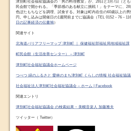
津別町社会福祉協議会の「男の料理教室」が、28日と3月7日（とも
民会館で開かれる。「季節感のある献立に挑戦！」をテーマに、28
色ぼたもちなどを調理、試食する。対象は町内在住の60歳以上の男性
円。申し込みは開催日の1週間前までに協議会（TEL 0152－76－11
日の記事経済の伝書鳩
）
関連サイト
北海道バリアフリーマップ 津別町 ｜ 保健福祉部福祉局地域福祉課
町民会館（生活改善センター） – 津別町
津別町社会福祉協議会ホームページ
つべつ 緑のふるさと 愛林のまち津別町 くらしの情報 社会福祉協
社会福祉法人津別町社会福祉協議会 – ホーム | Facebook
関連エントリ
津別町社会福祉協議会 の検索結果 ｰ 美幌音楽人 加藤雅夫
ツイッター（ Twitter）