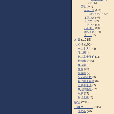
ソチ
(29)
西欧
(445)
イギリス
(211)
スコットランド
(15)
オランダ
(40)
ドイツ
(122)
フランス
(121)
ベルギー
(13)
ポルトガル
(5)
モナコ
(2)
地震
(1,015)
大相撲
(100)
一山本大生
(4)
仲の国
(4)
北の富士勝昭
(11)
北青鵬 治
(6)
大砂嵐
(6)
大鵬
(28)
御嶽海
(2)
旭大星託也
(3)
照ノ富士春雄
(6)
王鵬幸之介
(2)
琴紺野優紀
(13)
白鵬
(17)
矢後太規
(4)
宇宙
(234)
川柳コーナー
(235)
俳句会
(20)