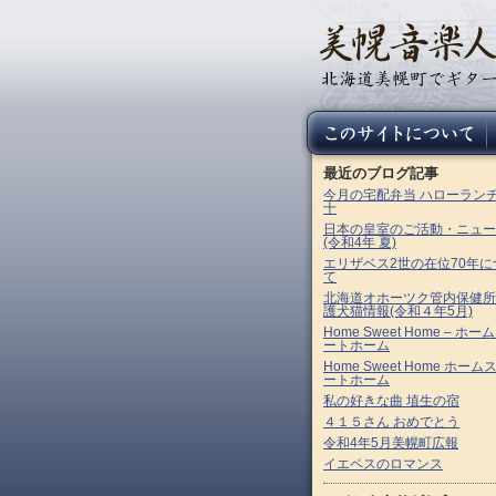
最近のブログ記事
今月の宅配弁当 ハローラン
十
日本の皇室のご活動・ニュー
(令和4年 夏)
エリザベス2世の在位70年に
て
北海道オホーツク管内保健所
護犬猫情報(令和４年5月)
Home Sweet Home – ホー
ートホーム
Home Sweet Home ホーム
ートホーム
私の好きな曲 埴生の宿
４１５さん おめでとう
令和4年5月美幌町広報
イエペスのロマンス