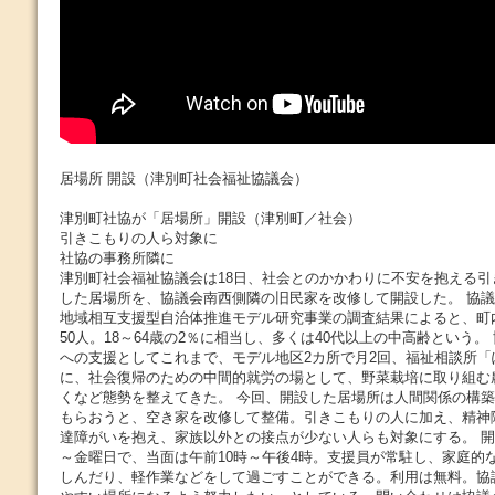
居場所 開設（津別町社会福祉協議会）
津別町社協が「居場所」開設（津別町／社会）
引きこもりの人ら対象に
社協の事務所隣に
津別町社会福祉協議会は18日、社会とのかかわりに不安を抱える
した居場所を、協議会南西側隣の旧民家を改修して開設した。 協議
地域相互支援型自治体推進モデル研究事業の調査結果によると、町
50人。18～64歳の2％に相当し、多くは40代以上の中高齢という
への支援としてこれまで、モデル地区2カ所で月2回、福祉相談所「
に、社会復帰のための中間的就労の場として、野菜栽培に取り組む
くなど態勢を整えてきた。 今回、開設した居場所は人間関係の構
もらおうと、空き家を改修して整備。引きこもりの人に加え、精神
達障がいを抱え、家族以外との接点が少ない人らも対象にする。 
～金曜日で、当面は午前10時～午後4時。支援員が常駐し、家庭的
しんだり、軽作業などをして過ごすことができる。利用は無料。協