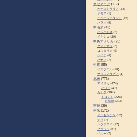
オセアニア
(117)
オーストラリア
(33)
サモア
(1)
ニュージーランド
(16)
パラオ
(8)
中南米
(45)
バルバドス
(2)
メキシコ
(20)
中央アメリカ
(75)
グアテマラ
(7)
コスタリカ
(9)
ハイチ
(4)
パナマ
(7)
中東
(55)
イスラエル
(18)
サウジアラビア
(4)
北米
(773)
アメリカ
(474)
ハワイ
(47)
カナダ
(304)
トロント
(224)
e-nikka
(223)
南極
(39)
南米
(172)
アルゼンチン
(32)
チリ
(7)
パラグアイ
(17)
ブラジル
(61)
ペルー
(7)