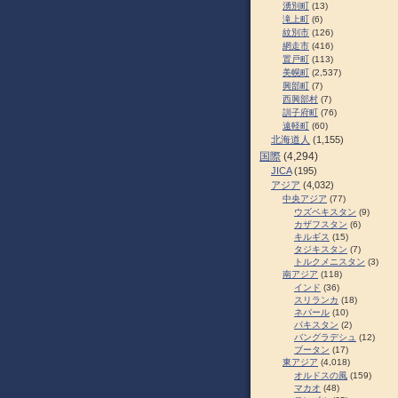
湧別町
(13)
滝上町
(6)
紋別市
(126)
網走市
(416)
置戸町
(113)
美幌町
(2,537)
興部町
(7)
西興部村
(7)
訓子府町
(76)
遠軽町
(60)
北海道人
(1,155)
国際
(4,294)
JICA
(195)
アジア
(4,032)
中央アジア
(77)
ウズベキスタン
(9)
カザフスタン
(6)
キルギス
(15)
タジキスタン
(7)
トルクメニスタン
(3)
南アジア
(118)
インド
(36)
スリランカ
(18)
ネパール
(10)
パキスタン
(2)
バングラデシュ
(12)
ブータン
(17)
東アジア
(4,018)
オルドスの風
(159)
マカオ
(48)