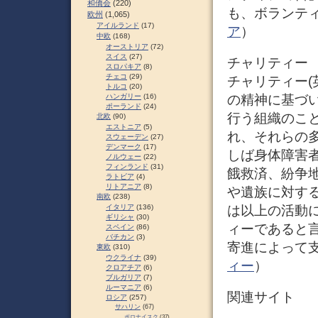
和僑会
(220)
も、ボランテ
欧州
(1,065)
アイルランド
(17)
ア
）
中欧
(168)
オーストリア
(72)
スイス
(27)
チャリティー
スロパキア
(8)
チェコ
(29)
チャリティー(英
トルコ
(20)
ハンガリー
(16)
の精神に基づ
ポーランド
(24)
行う組織のこ
北欧
(90)
エストニア
(5)
れ、それらの
スウェーデン
(27)
デンマーク
(17)
しば身体障害
ノルウェー
(22)
フィンランド
(31)
餓救済、紛争
ラトビア
(4)
リトアニア
(8)
や遺族に対す
南欧
(238)
イタリア
(136)
は以上の活動
ギリシャ
(30)
ィーであると
スペイン
(86)
バチカン
(3)
寄進によって
東欧
(310)
ウクライナ
(39)
ィー
）
クロアチア
(6)
ブルガリア
(7)
ルーマニア
(6)
関連サイト
ロシア
(257)
サハリン
(67)
ポロナイスク
(37)