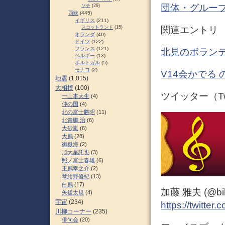
団体・グループ
ソチ
(29)
西欧
(445)
イギリス
(211)
関連エントリ
スコットランド
(15)
オランダ
(40)
ドイツ
(122)
フランス
(121)
北見のボランテ
ベルギー
(13)
ポルトガル
(5)
モナコ
(2)
V14会かでる 
地震
(1,015)
大相撲
(100)
ツイッター（Twi
一山本大生
(4)
仲の国
(4)
北の富士勝昭
(11)
北青鵬 治
(6)
大砂嵐
(6)
大鵬
(28)
御嶽海
(2)
旭大星託也
(3)
照ノ富士春雄
(6)
王鵬幸之介
(2)
琴紺野優紀
(13)
白鵬
(17)
加藤 雅夫 (@bihor
矢後太規
(4)
宇宙
(234)
https://twitter
川柳コーナー
(235)
俳句会
(20)