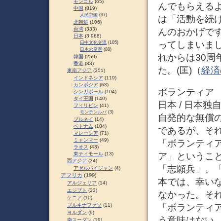
モンゴル
(65)
んでもらえる
中国
(819)
人民中国
(97)
は「活動を続
北朝鮮
(106)
台湾
(333)
んのおかげで
日本
(3,968)
ってしまいま
日中文化交流
(105)
日本の皇室
(88)
れからは30
韓国
(250)
香港
(83)
た。(匡)（
経済
東南アジア
(351)
インドネシア
(119)
カンボジア
(63)
ボランティア
シンガポール
(104)
タイ王国
(140)
日本 / 日本
フィリピン
(41)
モンテンルパ
(3)
自発的な無償
ブルネイ
(14)
ベトナム
(104)
であるが、そ
マレーシア
(71)
ミャンマー
(49)
「ボランティ
ラオス
(43)
ア」というこ
東ティモール
(13)
西アジア
(34)
「志願兵」、
アゼルバイジャン
(4)
アフリカ
(199)
本では、幸い
アルジェリア
(14)
エジプト
(23)
なかった。そ
ケニア
(10)
「ボランティ
ブルキナファソ
(11)
ヨルダン
(9)
う意味はない
南スーダン
(19)