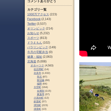
コメントありがとう
カテゴリ一覧
1000万アクセス
(223)
Facebook
(2,143)
Twitter
(3,537)
オリンピック
(214)
お知らせ
(5,232)
スポーツ
(813)
ドラえもん
(102)
パラリンピック
(149)
今月の宅配弁当
(0)
健康・福祉
(2,063)
北海道
(5,008)
オホーツク
(4,563)
佐呂間町
(14)
北見市
(1,032)
常呂
(87)
留辺蘂
(68)
端野
(64)
大空町
(164)
女満別
(115)
東藻琴
(37)
小清水町
(12)
斜里町
(57)
津別町
(223)
清里町
(13)