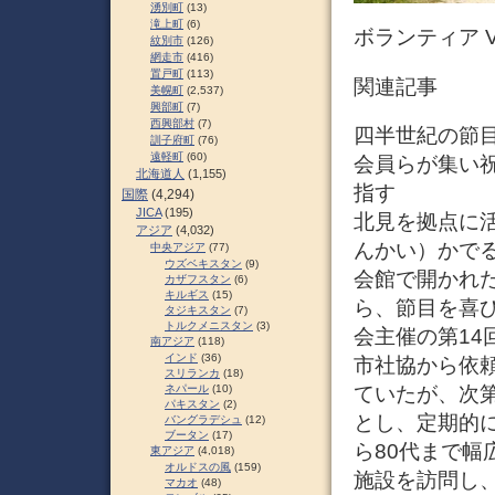
湧別町
(13)
滝上町
(6)
ボランティア 
紋別市
(126)
網走市
(416)
置戸町
(113)
関連記事
美幌町
(2,537)
興部町
(7)
西興部村
(7)
四半世紀の節目
訓子府町
(76)
遠軽町
(60)
会員らが集い祝
北海道人
(1,155)
指す
国際
(4,294)
JICA
(195)
北見を拠点に活
アジア
(4,032)
んかい）かでる
中央アジア
(77)
ウズベキスタン
(9)
会館で開かれ
カザフスタン
(6)
キルギス
(15)
ら、節目を喜び
タジキスタン
(7)
トルクメニスタン
(3)
会主催の第1
南アジア
(118)
インド
(36)
市社協から依
スリランカ
(18)
ていたが、次
ネパール
(10)
パキスタン
(2)
とし、定期的に
バングラデシュ
(12)
ブータン
(17)
ら80代まで幅
東アジア
(4,018)
オルドスの風
(159)
施設を訪問し
マカオ
(48)