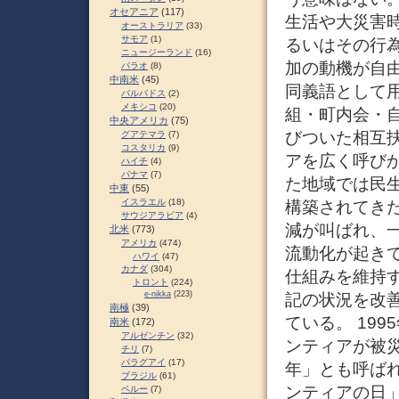
オセアニア
(117)
生活や大災害
オーストラリア
(33)
サモア
(1)
るいはその行
ニュージーランド
(16)
加の動機が自
パラオ
(8)
中南米
(45)
同義語として用
バルバドス
(2)
メキシコ
(20)
組・町内会・
中央アメリカ
(75)
びついた相互
グアテマラ
(7)
コスタリカ
(9)
アを広く呼び
ハイチ
(4)
パナマ
(7)
た地域では民
中東
(55)
イスラエル
(18)
構築されてき
サウジアラビア
(4)
減が叫ばれ、
北米
(773)
アメリカ
(474)
流動化が起き
ハワイ
(47)
カナダ
(304)
仕組みを維持
トロント
(224)
e-nikka
(223)
記の状況を改
南極
(39)
ている。 19
南米
(172)
アルゼンチン
(32)
ンティアが被
チリ
(7)
パラグアイ
(17)
年」とも呼ばれ
ブラジル
(61)
ンティアの日
ペルー
(7)