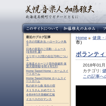
最近のブログ記事
Home
健康・
今月の宅配弁当 ハローランチ鳥
市）
十
日本の皇室のご活動・ニュース
(令和4年 夏)
ボランティ
エリザベス2世の在位70年につい
て
北海道オホーツク管内保健所 保
2018年01月1
護犬猫情報(令和４年5月)
カテゴリ:
Home Sweet Home – ホームスイ
ートホーム
この記事へ
Home Sweet Home ホームスイ
ートホーム
私の好きな曲 埴生の宿
４１５さん おめでとう
令和4年5月美幌町広報
イエペスのロマンス