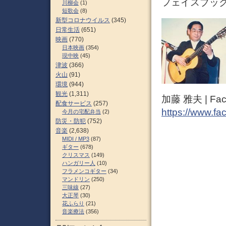
フェイスブック（
川柳会
(1)
短歌会
(8)
新型コロナウイルス
(345)
日常生活
(651)
映画
(770)
日本映画
(354)
現中映
(45)
津波
(366)
火山
(91)
環境
(944)
観光
(1,311)
加藤 雅夫 | Fac
配食サービス
(257)
https://www.fa
今月の宅配弁当
(2)
防災・防犯
(752)
音楽
(2,638)
MIDI / MP3
(87)
ギター
(678)
クリスマス
(149)
ハンガリー人
(10)
フラメンコギター
(34)
マンドリン
(250)
三味線
(27)
大正琴
(30)
花ふらり
(21)
音楽療法
(356)