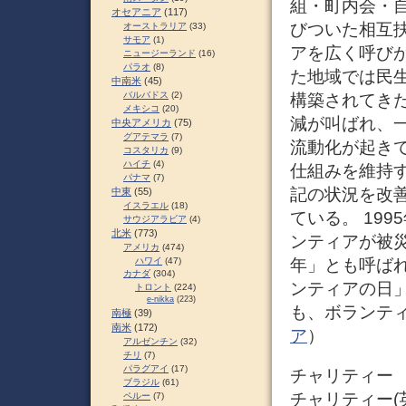
組・町内会・
オセアニア
(117)
びついた相互
オーストラリア
(33)
サモア
(1)
アを広く呼び
ニュージーランド
(16)
パラオ
(8)
た地域では民
中南米
(45)
バルバドス
(2)
構築されてき
メキシコ
(20)
減が叫ばれ、
中央アメリカ
(75)
グアテマラ
(7)
流動化が起き
コスタリカ
(9)
ハイチ
(4)
仕組みを維持
パナマ
(7)
記の状況を改
中東
(55)
イスラエル
(18)
ている。 19
サウジアラビア
(4)
北米
(773)
ンティアが被
アメリカ
(474)
年」とも呼ばれ
ハワイ
(47)
カナダ
(304)
ンティアの日
トロント
(224)
e-nikka
(223)
も、ボランテ
南極
(39)
南米
(172)
ア
）
アルゼンチン
(32)
チリ
(7)
パラグアイ
(17)
チャリティー
ブラジル
(61)
チャリティー(英
ペルー
(7)