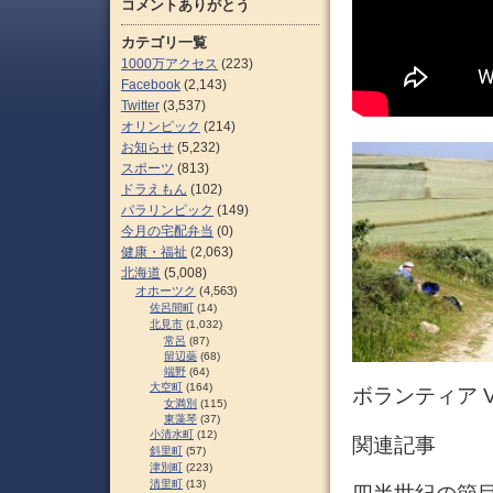
コメントありがとう
カテゴリ一覧
1000万アクセス
(223)
Facebook
(2,143)
Twitter
(3,537)
オリンピック
(214)
お知らせ
(5,232)
スポーツ
(813)
ドラえもん
(102)
パラリンピック
(149)
今月の宅配弁当
(0)
健康・福祉
(2,063)
北海道
(5,008)
オホーツク
(4,563)
佐呂間町
(14)
北見市
(1,032)
常呂
(87)
留辺蘂
(68)
端野
(64)
大空町
(164)
ボランティア 
女満別
(115)
東藻琴
(37)
小清水町
(12)
関連記事
斜里町
(57)
津別町
(223)
清里町
(13)