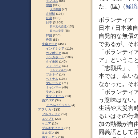
モンゴル
(65)
た。(匡)（
経済
中国
(819)
人民中国
(97)
北朝鮮
(106)
台湾
(333)
ボランティア
日本
(3,968)
日本 / 日本
日中文化交流
(105)
日本の皇室
(88)
自発的な無償
韓国
(250)
香港
(83)
であるが、そ
東南アジア
(351)
インドネシア
(119)
「ボランティ
カンボジア
(63)
シンガポール
(104)
ア」というこ
タイ王国
(140)
フィリピン
(41)
「志願兵」、
モンテンルパ
(3)
本では、幸い
ブルネイ
(14)
ベトナム
(104)
なかった。そ
マレーシア
(71)
ミャンマー
(49)
「ボランティ
ラオス
(43)
東ティモール
(13)
う意味はない
西アジア
(34)
アゼルバイジャン
(4)
生活や大災害
アフリカ
(199)
アルジェリア
(14)
るいはその行
エジプト
(23)
加の動機が自
ケニア
(10)
ブルキナファソ
(11)
同義語として用
ヨルダン
(9)
南スーダン
(19)