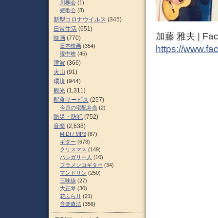
川柳会
(1)
短歌会
(8)
新型コロナウイルス
(345)
日常生活
(651)
加藤 雅夫 | Fac
映画
(770)
日本映画
(354)
https://www.fa
現中映
(45)
津波
(366)
火山
(91)
環境
(944)
観光
(1,311)
配食サービス
(257)
今月の宅配弁当
(2)
防災・防犯
(752)
音楽
(2,638)
MIDI / MP3
(87)
ギター
(678)
クリスマス
(149)
ハンガリー人
(10)
フラメンコギター
(34)
マンドリン
(250)
三味線
(27)
大正琴
(30)
花ふらり
(21)
音楽療法
(356)