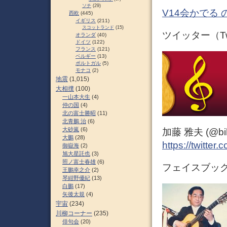
ソチ
(29)
V14会かでる 
西欧
(445)
イギリス
(211)
スコットランド
(15)
ツイッター（Twi
オランダ
(40)
ドイツ
(122)
フランス
(121)
ベルギー
(13)
ポルトガル
(5)
モナコ
(2)
地震
(1,015)
大相撲
(100)
一山本大生
(4)
仲の国
(4)
北の富士勝昭
(11)
北青鵬 治
(6)
大砂嵐
(6)
加藤 雅夫 (@bihor
大鵬
(28)
https://twitter
御嶽海
(2)
旭大星託也
(3)
照ノ富士春雄
(6)
フェイスブック（
王鵬幸之介
(2)
琴紺野優紀
(13)
白鵬
(17)
矢後太規
(4)
宇宙
(234)
川柳コーナー
(235)
俳句会
(20)