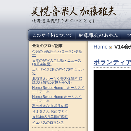
最近のブログ記事
Home
V14
今月の宅配弁当 ハローランチ鳥
十
日本の皇室のご活動・ニュース
ボランティア
(令和4年 夏)
エリザベス2世の在位70年につい
て
北海道オホーツク管内保健所 保
護犬猫情報(令和４年5月)
Home Sweet Home – ホームスイ
ートホーム
Home Sweet Home ホームスイ
ートホーム
私の好きな曲 埴生の宿
４１５さん おめでとう
令和4年5月美幌町広報
イエペスのロマンス