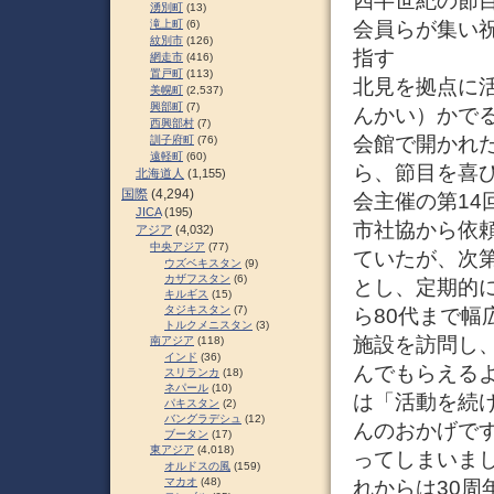
四半世紀の節目
湧別町
(13)
会員らが集い祝
滝上町
(6)
紋別市
(126)
指す
網走市
(416)
置戸町
(113)
北見を拠点に活
美幌町
(2,537)
興部町
(7)
んかい）かでる
西興部村
(7)
会館で開かれ
訓子府町
(76)
遠軽町
(60)
ら、節目を喜び
北海道人
(1,155)
国際
(4,294)
会主催の第1
JICA
(195)
市社協から依
アジア
(4,032)
中央アジア
(77)
ていたが、次
ウズベキスタン
(9)
カザフスタン
(6)
とし、定期的に
キルギス
(15)
タジキスタン
(7)
ら80代まで幅
トルクメニスタン
(3)
施設を訪問し
南アジア
(118)
インド
(36)
んでもらえる
スリランカ
(18)
ネパール
(10)
は「活動を続
パキスタン
(2)
バングラデシュ
(12)
んのおかげで
ブータン
(17)
東アジア
(4,018)
ってしまいま
オルドスの風
(159)
マカオ
(48)
れからは30