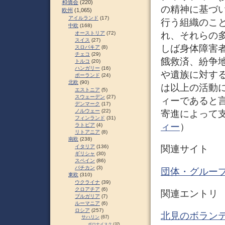
和僑会
(220)
の精神に基づ
欧州
(1,065)
アイルランド
(17)
行う組織のこ
中欧
(168)
オーストリア
(72)
れ、それらの
スイス
(27)
しば身体障害
スロパキア
(8)
チェコ
(29)
餓救済、紛争
トルコ
(20)
ハンガリー
(16)
や遺族に対す
ポーランド
(24)
北欧
(90)
は以上の活動
エストニア
(5)
スウェーデン
(27)
ィーであると
デンマーク
(17)
ノルウェー
(22)
寄進によって
フィンランド
(31)
ィー
）
ラトビア
(4)
リトアニア
(8)
南欧
(238)
イタリア
(136)
関連サイト
ギリシャ
(30)
スペイン
(86)
バチカン
(3)
団体・グループ
東欧
(310)
ウクライナ
(39)
クロアチア
(6)
関連エントリ
ブルガリア
(7)
ルーマニア
(6)
ロシア
(257)
北見のボランテ
サハリン
(67)
ポロナイスク
(37)