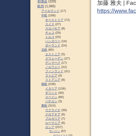
和僑会
(220)
加藤 雅夫 | Fac
欧州
(1,065)
https://www.fa
アイルランド
(17)
中欧
(168)
オーストリア
(72)
スイス
(27)
スロパキア
(8)
チェコ
(29)
トルコ
(20)
ハンガリー
(16)
ポーランド
(24)
北欧
(90)
エストニア
(5)
スウェーデン
(27)
デンマーク
(17)
ノルウェー
(22)
フィンランド
(31)
ラトビア
(4)
リトアニア
(8)
南欧
(238)
イタリア
(136)
ギリシャ
(30)
スペイン
(86)
バチカン
(3)
東欧
(310)
ウクライナ
(39)
クロアチア
(6)
ブルガリア
(7)
ルーマニア
(6)
ロシア
(257)
サハリン
(67)
ポロナイスク
(37)