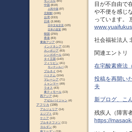
モンゴル
(65)
目が不自由で
中国
(819)
人民中国
(97)
や不便を感じ
北朝鮮
(106)
台湾
(333)
っています。 
日本
(3,968)
www.yuaifukus
日中文化交流
(105)
日本の皇室
(88)
韓国
(250)
香港
(83)
社会福祉法人
東南アジア
(351)
インドネシア
(119)
カンボジア
(63)
関連エントリ
シンガポール
(104)
タイ王国
(140)
フィリピン
(41)
在宅酸素療法（
モンテンルパ
(3)
ブルネイ
(14)
ベトナム
(104)
投稿を再開いたし
マレーシア
(71)
ミャンマー
(49)
夫
ラオス
(43)
東ティモール
(13)
西アジア
(34)
新ブログ、こん
アゼルバイジャン
(4)
アフリカ
(199)
アルジェリア
(14)
残疾人（障害者
エジプト
(23)
ケニア
(10)
https://masaok
ブルキナファソ
(11)
ヨルダン
(9)
南スーダン
(19)