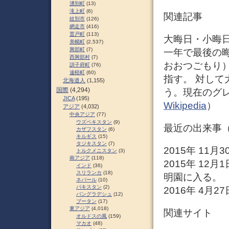
湧別町
(13)
滝上町
(6)
関連記事
紋別市
(126)
網走市
(416)
置戸町
(113)
大晦日・小晦
美幌町
(2,537)
興部町
(7)
一年で最後の
西興部村
(7)
おおつごもり）
訓子府町
(76)
遠軽町
(60)
指す。 対し
北海道人
(1,155)
国際
(4,294)
う。現在のグレ
JICA
(195)
Wikipedia
）
アジア
(4,032)
中央アジア
(77)
ウズベキスタン
(9)
最近の出来事（
カザフスタン
(6)
キルギス
(15)
タジキスタン
(7)
2015年 11
トルクメニスタン
(3)
南アジア
(118)
2015年 1
インド
(36)
スリランカ
(18)
明園に入る。
ネパール
(10)
パキスタン
(2)
2016年 4月
バングラデシュ
(12)
ブータン
(17)
東アジア
(4,018)
関連サイト
オルドスの風
(159)
マカオ
(48)