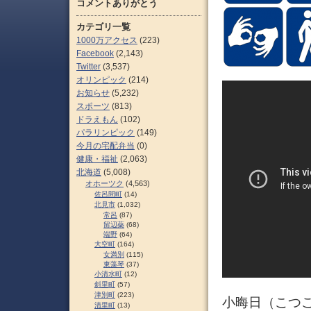
コメントありがとう
カテゴリ一覧
1000万アクセス
(223)
Facebook
(2,143)
Twitter
(3,537)
オリンピック
(214)
お知らせ
(5,232)
スポーツ
(813)
ドラえもん
(102)
パラリンピック
(149)
今月の宅配弁当
(0)
健康・福祉
(2,063)
北海道
(5,008)
オホーツク
(4,563)
佐呂間町
(14)
北見市
(1,032)
常呂
(87)
留辺蘂
(68)
端野
(64)
大空町
(164)
女満別
(115)
東藻琴
(37)
小清水町
(12)
斜里町
(57)
津別町
(223)
小晦日（こつ
清里町
(13)