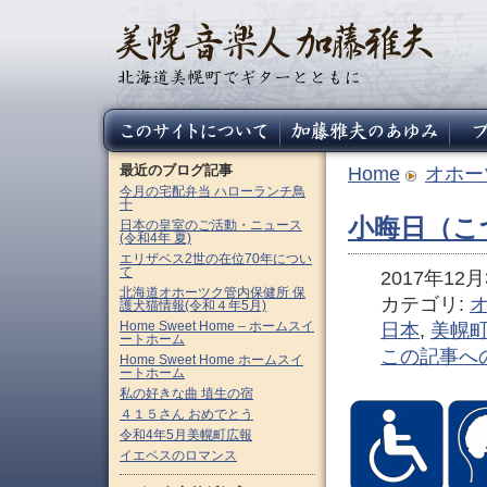
最近のブログ記事
Home
オホー
今月の宅配弁当 ハローランチ鳥
十
小晦日（こ
日本の皇室のご活動・ニュース
(令和4年 夏)
エリザベス2世の在位70年につい
て
2017年12月3
北海道オホーツク管内保健所 保
カテゴリ:
護犬猫情報(令和４年5月)
Home Sweet Home – ホームスイ
日本
,
美幌
ートホーム
この記事へ
Home Sweet Home ホームスイ
ートホーム
私の好きな曲 埴生の宿
４１５さん おめでとう
令和4年5月美幌町広報
イエペスのロマンス