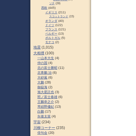
ソチ
(29)
西欧
(445)
イギリス
(211)
スコットランド
(15)
オランダ
(40)
ドイツ
(122)
フランス
(121)
ベルギー
(13)
ポルトガル
(5)
モナコ
(2)
地震
(1,015)
大相撲
(100)
一山本大生
(4)
仲の国
(4)
北の富士勝昭
(11)
北青鵬 治
(6)
大砂嵐
(6)
大鵬
(28)
御嶽海
(2)
旭大星託也
(3)
照ノ富士春雄
(6)
王鵬幸之介
(2)
琴紺野優紀
(13)
白鵬
(17)
矢後太規
(4)
宇宙
(234)
川柳コーナー
(235)
俳句会
(20)