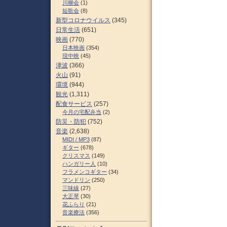
川柳会
(1)
短歌会
(8)
新型コロナウイルス
(345)
日常生活
(651)
映画
(770)
日本映画
(354)
現中映
(45)
津波
(366)
火山
(91)
環境
(944)
観光
(1,311)
配食サービス
(257)
今月の宅配弁当
(2)
防災・防犯
(752)
音楽
(2,638)
MIDI / MP3
(87)
ギター
(678)
クリスマス
(149)
ハンガリー人
(10)
フラメンコギター
(34)
マンドリン
(250)
三味線
(27)
大正琴
(30)
花ふらり
(21)
音楽療法
(356)