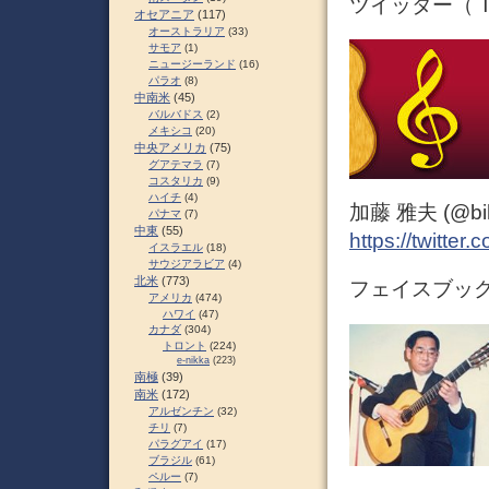
ツイッター（ Tw
オセアニア
(117)
オーストラリア
(33)
サモア
(1)
ニュージーランド
(16)
パラオ
(8)
中南米
(45)
バルバドス
(2)
メキシコ
(20)
中央アメリカ
(75)
グアテマラ
(7)
コスタリカ
(9)
ハイチ
(4)
加藤 雅夫 (@bihor
パナマ
(7)
中東
(55)
https://twitter
イスラエル
(18)
サウジアラビア
(4)
北米
(773)
フェイスブック 
アメリカ
(474)
ハワイ
(47)
カナダ
(304)
トロント
(224)
e-nikka
(223)
南極
(39)
南米
(172)
アルゼンチン
(32)
チリ
(7)
パラグアイ
(17)
ブラジル
(61)
ペルー
(7)