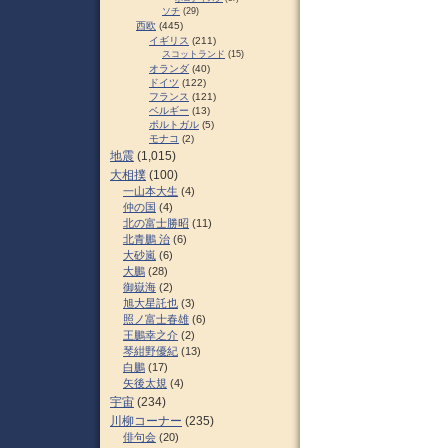
ソチ
(29)
西欧
(445)
イギリス
(211)
スコットランド
(15)
オランダ
(40)
ドイツ
(122)
フランス
(121)
ベルギー
(13)
ポルトガル
(5)
モナコ
(2)
地震
(1,015)
大相撲
(100)
一山本大生
(4)
仲の国
(4)
北の富士勝昭
(11)
北青鵬 治
(6)
大砂嵐
(6)
大鵬
(28)
御嶽海
(2)
旭大星託也
(3)
照ノ富士春雄
(6)
王鵬幸之介
(2)
琴紺野優紀
(13)
白鵬
(17)
矢後太規
(4)
宇宙
(234)
川柳コーナー
(235)
俳句会
(20)