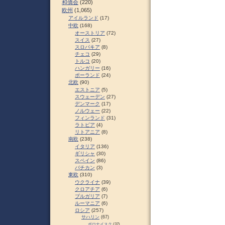
和僑会
(220)
欧州
(1,065)
アイルランド
(17)
中欧
(168)
オーストリア
(72)
スイス
(27)
スロパキア
(8)
チェコ
(29)
トルコ
(20)
ハンガリー
(16)
ポーランド
(24)
北欧
(90)
エストニア
(5)
スウェーデン
(27)
デンマーク
(17)
ノルウェー
(22)
フィンランド
(31)
ラトビア
(4)
リトアニア
(8)
南欧
(238)
イタリア
(136)
ギリシャ
(30)
スペイン
(86)
バチカン
(3)
東欧
(310)
ウクライナ
(39)
クロアチア
(6)
ブルガリア
(7)
ルーマニア
(6)
ロシア
(257)
サハリン
(67)
ポロナイスク
(37)