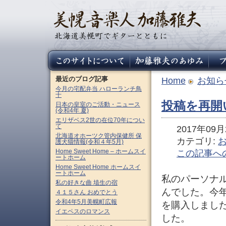
最近のブログ記事
Home
お知ら
今月の宅配弁当 ハローランチ鳥
十
投稿を再開い
日本の皇室のご活動・ニュース
(令和4年 夏)
エリザベス2世の在位70年につい
て
2017年09月2
北海道オホーツク管内保健所 保
カテゴリ:
護犬猫情報(令和４年5月)
Home Sweet Home – ホームスイ
この記事へ
ートホーム
Home Sweet Home ホームスイ
ートホーム
私のパーソナ
私の好きな曲 埴生の宿
んでした。今年
４１５さん おめでとう
令和4年5月美幌町広報
を購入しまし
イエペスのロマンス
した。