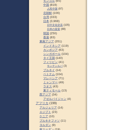
モンゴル
(65)
中国
(819)
人民中国
(97)
北朝鮮
(106)
台湾
(333)
日本
(3,968)
日中文化交流
(105)
日本の皇室
(88)
韓国
(250)
香港
(83)
東南アジア
(351)
インドネシア
(119)
カンボジア
(63)
シンガポール
(104)
タイ王国
(140)
フィリピン
(41)
モンテンルパ
(3)
ブルネイ
(14)
ベトナム
(104)
マレーシア
(71)
ミャンマー
(49)
ラオス
(43)
東ティモール
(13)
西アジア
(34)
アゼルバイジャン
(4)
アフリカ
(199)
アルジェリア
(14)
エジプト
(23)
ケニア
(10)
ブルキナファソ
(11)
ヨルダン
(9)
南スーダン
(19)