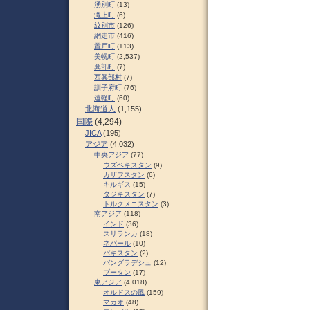
湧別町
(13)
滝上町
(6)
紋別市
(126)
網走市
(416)
置戸町
(113)
美幌町
(2,537)
興部町
(7)
西興部村
(7)
訓子府町
(76)
遠軽町
(60)
北海道人
(1,155)
国際
(4,294)
JICA
(195)
アジア
(4,032)
中央アジア
(77)
ウズベキスタン
(9)
カザフスタン
(6)
キルギス
(15)
タジキスタン
(7)
トルクメニスタン
(3)
南アジア
(118)
インド
(36)
スリランカ
(18)
ネパール
(10)
パキスタン
(2)
バングラデシュ
(12)
ブータン
(17)
東アジア
(4,018)
オルドスの風
(159)
マカオ
(48)