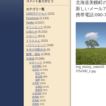
コメントありがとう
北海道美幌町の
新しいメールアドレス
カテゴリ一覧
1000万アクセス
(223)
携帯電話:090-7
Facebook
(2,143)
Twitter
(3,537)
オリンピック
(214)
お知らせ
(5,232)
スポーツ
(813)
ドラえもん
(102)
パラリンピック
(149)
今月の宅配弁当
(0)
健康・福祉
(2,063)
北海道
(5,008)
オホーツク
(4,563)
佐呂間町
(14)
img_history_index03-
北見市
(1,032)
375x500_2.jpg
常呂
(87)
留辺蘂
(68)
端野
(64)
大空町
(164)
女満別
(115)
東藻琴
(37)
小清水町
(12)
斜里町
(57)
津別町
(223)
清里町
(13)