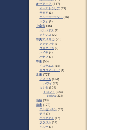
オセアニア
(117)
オーストラリア
(33)
サモア
(1)
ニュージーランド
(16)
パラオ
(8)
中南米
(45)
バルバドス
(2)
メキシコ
(20)
中央アメリカ
(75)
グアテマラ
(7)
コスタリカ
(9)
ハイチ
(4)
パナマ
(7)
中東
(55)
イスラエル
(18)
サウジアラビア
(4)
北米
(773)
アメリカ
(474)
ハワイ
(47)
カナダ
(304)
トロント
(224)
e-nikka
(223)
南極
(39)
南米
(172)
アルゼンチン
(32)
チリ
(7)
パラグアイ
(17)
ブラジル
(61)
ペルー
(7)