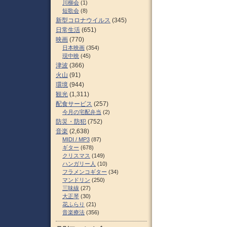
川柳会
(1)
短歌会
(8)
新型コロナウイルス
(345)
日常生活
(651)
映画
(770)
日本映画
(354)
現中映
(45)
津波
(366)
火山
(91)
環境
(944)
観光
(1,311)
配食サービス
(257)
今月の宅配弁当
(2)
防災・防犯
(752)
音楽
(2,638)
MIDI / MP3
(87)
ギター
(678)
クリスマス
(149)
ハンガリー人
(10)
フラメンコギター
(34)
マンドリン
(250)
三味線
(27)
大正琴
(30)
花ふらり
(21)
音楽療法
(356)