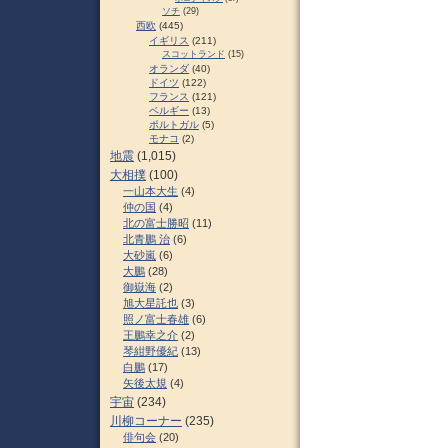
ソチ
(29)
西欧
(445)
イギリス
(211)
スコットランド
(15)
オランダ
(40)
ドイツ
(122)
フランス
(121)
ベルギー
(13)
ポルトガル
(5)
モナコ
(2)
地震
(1,015)
大相撲
(100)
一山本大生
(4)
仲の国
(4)
北の富士勝昭
(11)
北青鵬 治
(6)
大砂嵐
(6)
大鵬
(28)
御嶽海
(2)
旭大星託也
(3)
照ノ富士春雄
(6)
王鵬幸之介
(2)
琴紺野優紀
(13)
白鵬
(17)
矢後太規
(4)
宇宙
(234)
川柳コーナー
(235)
俳句会
(20)