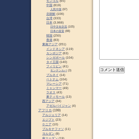
モンゴル
(65)
中国
(819)
人民中国
(97)
北朝鮮
(106)
台湾
(333)
日本
(3,968)
日中文化交流
(105)
日本の皇室
(88)
韓国
(250)
香港
(83)
東南アジア
(351)
インドネシア
(119)
カンボジア
(63)
シンガポール
(104)
タイ王国
(140)
フィリピン
(41)
モンテンルパ
(3)
ブルネイ
(14)
ベトナム
(104)
マレーシア
(71)
ミャンマー
(49)
ラオス
(43)
東ティモール
(13)
西アジア
(34)
アゼルバイジャン
(4)
アフリカ
(199)
アルジェリア
(14)
エジプト
(23)
ケニア
(10)
ブルキナファソ
(11)
ヨルダン
(9)
南スーダン
(19)