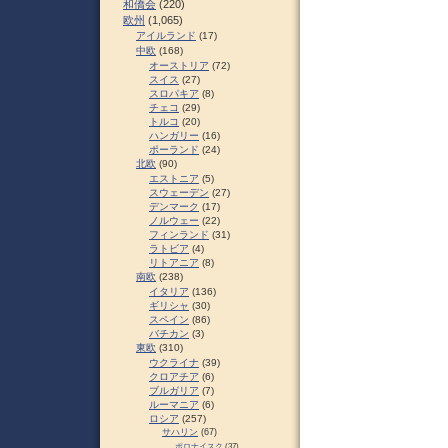
和僑会
(220)
欧州
(1,065)
アイルランド
(17)
中欧
(168)
オーストリア
(72)
スイス
(27)
スロパキア
(8)
チェコ
(29)
トルコ
(20)
ハンガリー
(16)
ポーランド
(24)
北欧
(90)
エストニア
(5)
スウェーデン
(27)
デンマーク
(17)
ノルウェー
(22)
フィンランド
(31)
ラトビア
(4)
リトアニア
(8)
南欧
(238)
イタリア
(136)
ギリシャ
(30)
スペイン
(86)
バチカン
(3)
東欧
(310)
ウクライナ
(39)
クロアチア
(6)
ブルガリア
(7)
ルーマニア
(6)
ロシア
(257)
サハリン
(67)
ポロナイスク
(37)