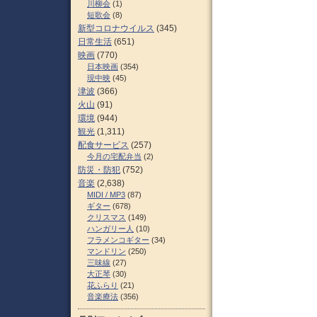
川柳会
(1)
短歌会
(8)
新型コロナウイルス
(345)
日常生活
(651)
映画
(770)
日本映画
(354)
現中映
(45)
津波
(366)
火山
(91)
環境
(944)
観光
(1,311)
配食サービス
(257)
今月の宅配弁当
(2)
防災・防犯
(752)
音楽
(2,638)
MIDI / MP3
(87)
ギター
(678)
クリスマス
(149)
ハンガリー人
(10)
フラメンコギター
(34)
マンドリン
(250)
三味線
(27)
大正琴
(30)
花ふらり
(21)
音楽療法
(356)