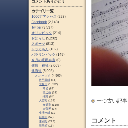
コメントありがとう
カテゴリ一覧
1000万アクセス
(223)
Facebook
(2,143)
Twitter
(3,537)
オリンピック
(214)
お知らせ
(5,232)
スポーツ
(813)
ドラえもん
(102)
パラリンピック
(149)
今月の宅配弁当
(0)
健康・福祉
(2,063)
北海道
(5,008)
オホーツク
(4,563)
佐呂間町
(14)
北見市
(1,032)
常呂
(87)
留辺蘂
(68)
端野
(64)
一つ古い記事
大空町
(164)
女満別
(115)
東藻琴
(37)
小清水町
(12)
斜里町
(57)
コメント
津別町
(223)
清里町
(13)