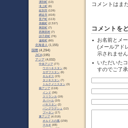
湧別町
(13)
コメントはま
滝上町
(6)
紋別市
(126)
網走市
(416)
置戸町
(113)
美幌町
(2,537)
コメントを
興部町
(7)
西興部村
(7)
訓子府町
(76)
お名前とメー
遠軽町
(60)
北海道人
(1,155)
(メールアド
国際
(4,294)
示されません
JICA
(195)
アジア
(4,032)
いただいたコ
中央アジア
(77)
ウズベキスタン
(9)
すのでご了承
カザフスタン
(6)
キルギス
(15)
タジキスタン
(7)
トルクメニスタン
(3)
南アジア
(118)
インド
(36)
スリランカ
(18)
ネパール
(10)
パキスタン
(2)
バングラデシュ
(12)
ブータン
(17)
東アジア
(4,018)
オルドスの風
(159)
マカオ
(48)