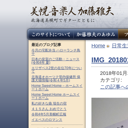
最近のブログ記事
Home
日常生
今月の宅配弁当 ハローランチ鳥
十
IMG_20180
日本の皇室のご活動・ニュース
(令和4年 夏)
エリザベス2世の在位70年につい
て
2018年01月2
北海道オホーツク管内保健所 保
カテゴリ:
護犬猫情報(令和４年5月)
Home Sweet Home – ホームスイ
この記事へ
ートホーム
Home Sweet Home ホームスイ
ートホーム
私の好きな曲 埴生の宿
４１５さん おめでとう
令和4年5月美幌町広報
イエペスのロマンス