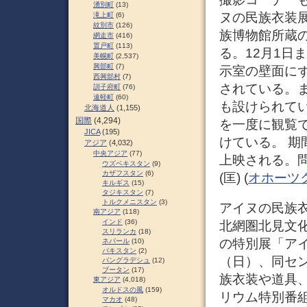
湧別町
(13)
ヌの民族衣装
滝上町
(6)
紋別市
(126)
族博物館所蔵の
網走市
(416)
置戸町
(113)
る。12月1日
美幌町
(2,537)
興部町
(7)
示室の壁面に
西興部村
(7)
されている。
訓子府町
(76)
遠軽町
(60)
も設けられて
北海道人
(1,155)
国際
(4,294)
を一度に観覧
JICA
(195)
けている。 
アジア
(4,032)
中央アジア
(77)
上映される。問
ウズベキスタン
(9)
カザフスタン
(6)
(匡) (
オホーツ
キルギス
(15)
タジキスタン
(7)
トルクメニスタン
(3)
アイヌの民族衣装
南アジア
(118)
インド
(36)
北網圏北見文化
スリランカ
(18)
の特別展「アイ
ネパール
(10)
パキスタン
(2)
（日）、同セ
バングラデシュ
(12)
ブータン
(17)
族衣装や道具、
東アジア
(4,018)
オルドスの風
(159)
リウム特別番
マカオ
(48)