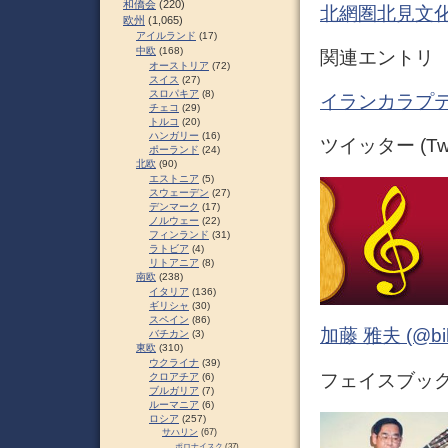
和僑会
(220)
北網圏北見文
欧州
(1,065)
アイルランド
(17)
中欧
(168)
関連エントリ
オーストリア
(72)
スイス
(27)
スロパキア
(8)
イランカラプテ
チェコ
(29)
トルコ
(20)
ハンガリー
(16)
ツイッター (Twit
ポーランド
(24)
北欧
(90)
エストニア
(5)
スウェーデン
(27)
デンマーク
(17)
ノルウェー
(22)
フィンランド
(31)
ラトビア
(4)
リトアニア
(8)
南欧
(238)
イタリア
(136)
ギリシャ
(30)
スペイン
(86)
加藤 雅夫 (@bihor
バチカン
(3)
東欧
(310)
ウクライナ
(39)
フェイスブック (
クロアチア
(6)
ブルガリア
(7)
ルーマニア
(6)
ロシア
(257)
サハリン
(67)
ポロナイスク
(37)