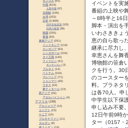
モンゴル
(65)
イベントを実施
中国
(819)
人民中国
(97)
番組の上映や舞
北朝鮮
(106)
～8時半と16
台湾
(333)
日本
(3,968)
脚本・演出を
日中文化交流
(105)
日本の皇室
(88)
いわさききょ
韓国
(250)
香港
(83)
恵の自ら歌っ
東南アジア
(351)
インドネシア
(119)
継承に尽力し
カンボジア
(63)
シンガポール
(104)
幸恵さんを舞香
タイ王国
(140)
フィリピン
(41)
博物館の笹倉
モンテンルパ
(3)
クを行う。30
ブルネイ
(14)
ベトナム
(104)
のコースター
マレーシア
(71)
ミャンマー
(49)
料。プラネタ
ラオス
(43)
東ティモール
(13)
は各70人。申
西アジア
(34)
アゼルバイジャン
(4)
中学生以下保
アフリカ
(199)
申し込み不要。
アルジェリア
(14)
エジプト
(23)
12日午前9時
ケニア
(10)
ブルキナファソ
(11)
ター（0157・2
ヨルダン
(9)
南スーダン
(19)