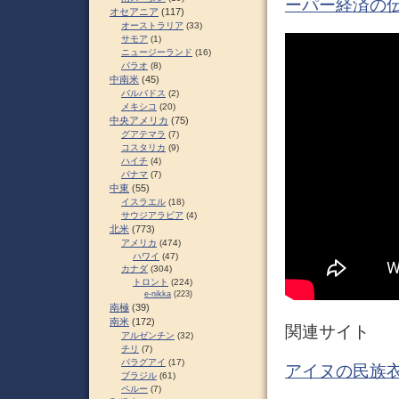
ーパー経済の
オセアニア
(117)
オーストラリア
(33)
サモア
(1)
ニュージーランド
(16)
パラオ
(8)
中南米
(45)
バルバドス
(2)
メキシコ
(20)
中央アメリカ
(75)
グアテマラ
(7)
コスタリカ
(9)
ハイチ
(4)
パナマ
(7)
中東
(55)
イスラエル
(18)
サウジアラビア
(4)
北米
(773)
アメリカ
(474)
ハワイ
(47)
カナダ
(304)
トロント
(224)
e-nikka
(223)
南極
(39)
南米
(172)
関連サイト
アルゼンチン
(32)
チリ
(7)
パラグアイ
(17)
アイヌの民族衣
ブラジル
(61)
ペルー
(7)