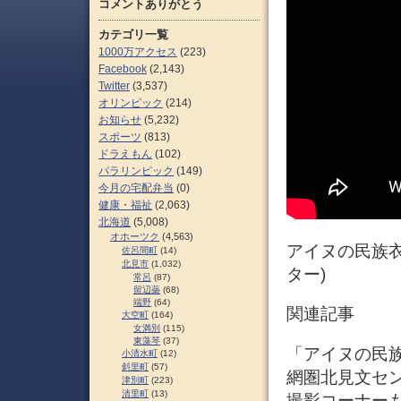
コメントありがとう
カテゴリ一覧
1000万アクセス
(223)
Facebook
(2,143)
Twitter
(3,537)
オリンピック
(214)
お知らせ
(5,232)
スポーツ
(813)
ドラえもん
(102)
パラリンピック
(149)
今月の宅配弁当
(0)
健康・福祉
(2,063)
北海道
(5,008)
オホーツク
(4,563)
アイヌの民族衣
佐呂間町
(14)
北見市
(1,032)
ター)
常呂
(87)
留辺蘂
(68)
端野
(64)
関連記事
大空町
(164)
女満別
(115)
東藻琴
(37)
「アイヌの民族衣
小清水町
(12)
斜里町
(57)
網圏北見文セン特
津別町
(223)
清里町
(13)
撮影コーナーも