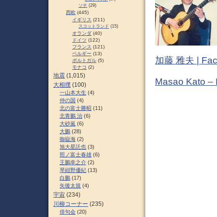
ソチ
(29)
西欧
(445)
イギリス
(211)
スコットランド
(15)
オランダ
(40)
ドイツ
(122)
フランス
(121)
ベルギー
(13)
加藤 雅夫 | Fac
ポルトガル
(5)
モナコ
(2)
地震
(1,015)
Masao Kato –
大相撲
(100)
一山本大生
(4)
仲の国
(4)
北の富士勝昭
(11)
北青鵬 治
(6)
大砂嵐
(6)
大鵬
(28)
御嶽海
(2)
旭大星託也
(3)
照ノ富士春雄
(6)
王鵬幸之介
(2)
琴紺野優紀
(13)
白鵬
(17)
矢後太規
(4)
宇宙
(234)
川柳コーナー
(235)
俳句会
(20)