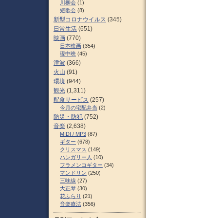
川柳会
(1)
短歌会
(8)
新型コロナウイルス
(345)
日常生活
(651)
映画
(770)
日本映画
(354)
現中映
(45)
津波
(366)
火山
(91)
環境
(944)
観光
(1,311)
配食サービス
(257)
今月の宅配弁当
(2)
防災・防犯
(752)
音楽
(2,638)
MIDI / MP3
(87)
ギター
(678)
クリスマス
(149)
ハンガリー人
(10)
フラメンコギター
(34)
マンドリン
(250)
三味線
(27)
大正琴
(30)
花ふらり
(21)
音楽療法
(356)