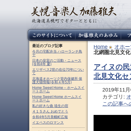
最近のブログ記事
Home
オホー
今月の宅配弁当 ハローランチ鳥
北網圏北見文化
十
日本の皇室のご活動・ニュース
(令和4年 夏)
アイヌの民
エリザベス2世の在位70年につい
て
北見文化セ
北海道オホーツク管内保健所 保
護犬猫情報(令和４年5月)
Home Sweet Home – ホームスイ
2019年11月0
ートホーム
カテゴリ:
Home Sweet Home ホームスイ
ートホーム
この記事へ
私の好きな曲 埴生の宿
４１５さん おめでとう
令和4年5月美幌町広報
イエペスのロマンス